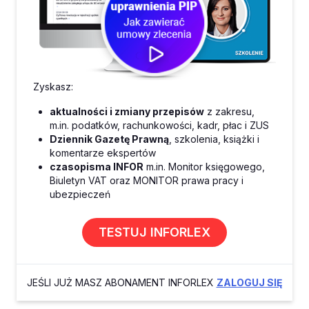
Zyskasz:
aktualności i zmiany przepisów
z zakresu,
m.in. podatków, rachunkowości, kadr, płac i ZUS
Dziennik Gazetę Prawną
, szkolenia, książki i
komentarze ekspertów
czasopisma INFOR
m.in. Monitor księgowego,
Biuletyn VAT oraz MONITOR prawa pracy i
ubezpieczeń
TESTUJ INFORLEX
JEŚLI JUŻ MASZ ABONAMENT INFORLEX
ZALOGUJ SIĘ