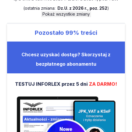
(
ostatnia zmiana:
Dz.U. z 2026 r., poz. 252
)
Pokaż wszystkie zmiany
Pozostało
99%
treści
Chcesz uzyskać dostęp? Skorzystaj z
bezpłatnego abonamentu
TESTUJ INFORLEX przez 5 dni
ZA DARMO!