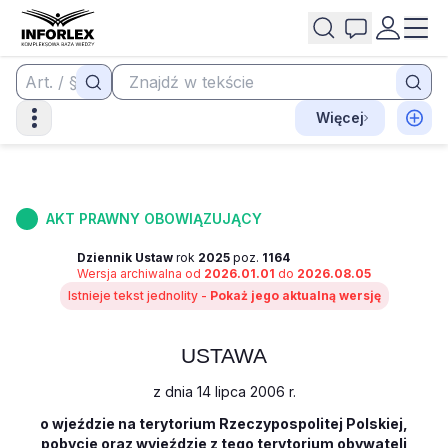
Więcej
AKT PRAWNY OBOWIĄZUJĄCY
Dziennik Ustaw
rok
2025
poz.
1164
Wersja archiwalna od
2026.01.01
do
2026.08.05
Istnieje tekst jednolity -
Pokaż jego aktualną wersję
USTAWA
z dnia 14 lipca 2006 r.
o wjeździe na terytorium Rzeczypospolitej Polskiej,
pobycie oraz wyjeździe z tego terytorium obywateli