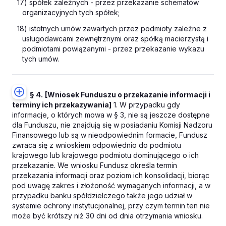
17) spółek zależnych - przez przekazanie schematów
organizacyjnych tych spółek;
18) istotnych umów zawartych przez podmioty zależne z
usługodawcami zewnętrznymi oraz spółką macierzystą i
podmiotami powiązanymi - przez przekazanie wykazu
tych umów.
§ 4.
[Wniosek Funduszu o przekazanie informacji i
terminy ich przekazywania]
1. W przypadku gdy
informacje, o których mowa w § 3, nie są jeszcze dostępne
dla Funduszu, nie znajdują się w posiadaniu Komisji Nadzoru
Finansowego lub są w nieodpowiednim formacie, Fundusz
zwraca się z wnioskiem odpowiednio do podmiotu
krajowego lub krajowego podmiotu dominującego o ich
przekazanie. We wniosku Fundusz określa termin
przekazania informacji oraz poziom ich konsolidacji, biorąc
pod uwagę zakres i złożoność wymaganych informacji, a w
przypadku banku spółdzielczego także jego udział w
systemie ochrony instytucjonalnej, przy czym termin ten nie
może być krótszy niż 30 dni od dnia otrzymania wniosku.