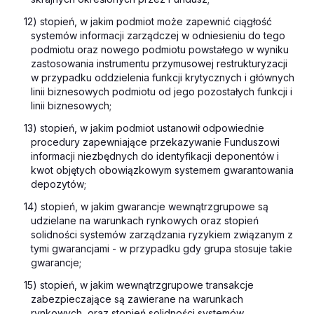
12) stopień, w jakim podmiot może zapewnić ciągłość
systemów informacji zarządczej w odniesieniu do tego
podmiotu oraz nowego podmiotu powstałego w wyniku
zastosowania instrumentu przymusowej restrukturyzacji
w przypadku oddzielenia funkcji krytycznych i głównych
linii biznesowych podmiotu od jego pozostałych funkcji i
linii biznesowych;
13) stopień, w jakim podmiot ustanowił odpowiednie
procedury zapewniające przekazywanie Funduszowi
informacji niezbędnych do identyfikacji deponentów i
kwot objętych obowiązkowym systemem gwarantowania
depozytów;
14) stopień, w jakim gwarancje wewnątrzgrupowe są
udzielane na warunkach rynkowych oraz stopień
solidności systemów zarządzania ryzykiem związanym z
tymi gwarancjami - w przypadku gdy grupa stosuje takie
gwarancje;
15) stopień, w jakim wewnątrzgrupowe transakcje
zabezpieczające są zawierane na warunkach
rynkowych, oraz stopień solidności systemów