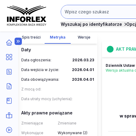
Wyszukaj po identyfikatorze
Opc
Spis treści
Metryka
Wersje
AKT PRA
Daty
Data ogłoszenia:
2026.03.23
Dziennik Ustaw
Data wejścia w życie:
2026.04.01
Wersja aktualna
Data obowiązywania:
2026.04.01
Z mocą od:
Data utraty mocy (uchylenia):
Akty prawne powiązane
w spraw
Zmieniające
Zmieniane
Wykonujące
Wykonywane (2)