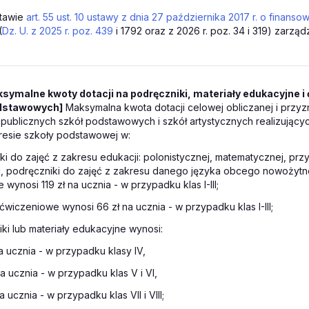
tawie
art. 55 ust. 10 ustawy z dnia 27 października 2017 r. o finans
(
Dz. U. z 2025 r. poz. 439
i 1792 oraz z 2026 r. poz. 34 i 319) zarząd
symalne kwoty dotacji na podręczniki, materiały edukacyjne 
dstawowych]
Maksymalna kwota dotacji celowej obliczanej i przy
ublicznych szkół podstawowych i szkół artystycznych realizującyc
resie szkoły podstawowej w:
ki do zajęć z zakresu edukacji: polonistycznej, matematycznej, przy
, podręczniki do zajęć z zakresu danego języka obcego nowożytne
wynosi 119 zł na ucznia - w przypadku klas I-III;
 ćwiczeniowe wynosi 66 zł na ucznia - w przypadku klas I-III;
ki lub materiały edukacyjne wynosi:
na ucznia - w przypadku klasy IV,
a ucznia - w przypadku klas V i VI,
a ucznia - w przypadku klas VII i VIII;