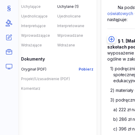
Uchylające
Uchylane (1)
Na pods
oświatowych
Ujednolicające
Ujednolicane
następuje:
Interpretujące
Interpretowane
Wprowadzające
Wprowadzane
§ 1.
[Mak
Wdrażające
Wdrażane
szkołach po
wyposażenie p
Dokumenty
ogólne w zak
1) podręczni
Oryginał (PDF)
Pobierz
społecznej
Projekt/Uzasadnienie (PDF)
edukacyjne 
Komentarz
2) materiały
3) podręczni
a) 222 zł 
b) 286 zł n
c) 396 zł n