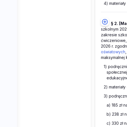
4) materiały
§ 2.
[Ma
szkolnym 2025
zakresie szko
ćwiczeniowe, 
2026 r. zgodni
oświatowych
maksymalnej 
1) podręczni
społecznej
edukacyjne
2) materiały
3) podręczni
a) 185 zł n
b) 238 zł n
c) 330 zł n