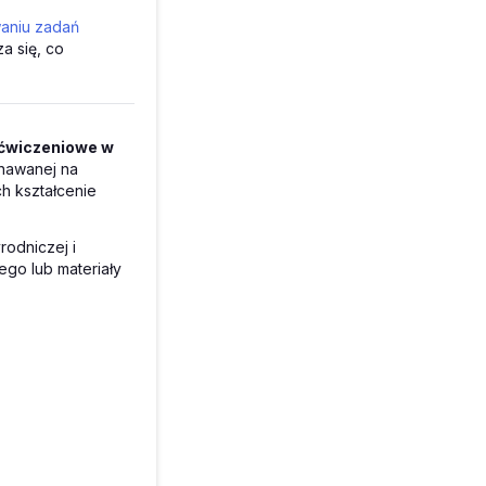
owaniu zadań
za się, co
i ćwiczeniowe w
znawanej na
h kształcenie
rodniczej i
go lub materiały