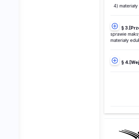
4) materiały
§ 3.
[Prz
sprawie maksy
materiały edu
§ 4.
[Wej