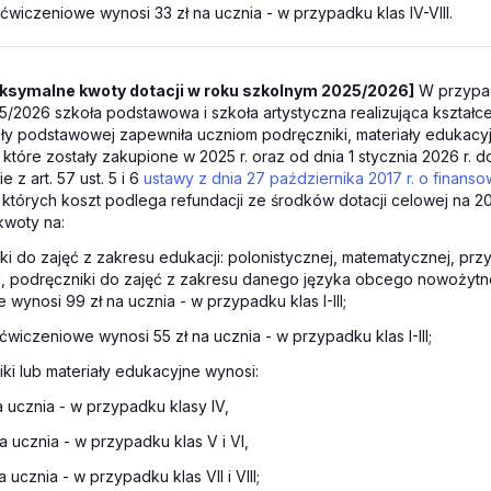
 ćwiczeniowe wynosi 33 zł na ucznia - w przypadku klas IV-VIII.
ksymalne kwoty dotacji w roku szkolnym 2025/2026]
W przypa
/2026 szkoła podstawowa i szkoła artystyczna realizująca kształc
ły podstawowej zapewniła uczniom podręczniki, materiały edukacyj
które zostały zakupione w 2025 r. oraz od dnia 1 stycznia 2026 r. d
e z art. 57 ust. 5 i 6
ustawy z dnia 27 października 2017 r. o finans
, których koszt podlega refundacji ze środków dotacji celowej na 2
kwoty na:
ki do zajęć z zakresu edukacji: polonistycznej, matematycznej, przy
, podręczniki do zajęć z zakresu danego języka obcego nowożytne
 wynosi 99 zł na ucznia - w przypadku klas I-III;
 ćwiczeniowe wynosi 55 zł na ucznia - w przypadku klas I-III;
ki lub materiały edukacyjne wynosi:
a ucznia - w przypadku klasy IV,
a ucznia - w przypadku klas V i VI,
a ucznia - w przypadku klas VII i VIII;