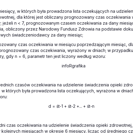
miesięcy, w których była prowadzona lista oczekujących na udziele
owotnej, dla której jest obliczany prognozowany czas oczekiwania 
; jeżeli
n
< 7, prognozowanym czasem oczekiwania za dany miesiąc 
ia, obliczony przez Narodowy Fundusz Zdrowia na podstawie do
owych świadczeniodawcy za dany miesiąc;
ozowany czas oczekiwania w miesiącu poprzedzającym miesiąc, dla
 prognozowany czas oczekiwania, wyrażony w dniach; w przypadku 
zy, gdy
n
= 6, parametr ten jest liczony według wzoru:
rednich czasów oczekiwania na udzielenie świadczenia opieki zdro
, w których była prowadzona lista oczekujących, wyrażona w dniach
oru:
d = ś
t-1
+ ś
t-2
+... + ś
t-n
dni czas oczekiwania na udzielenie świadczenia opieki zdrowotnej
 kolejnych miesiącach w okresie 6 miesięcy, licząc od średniego c