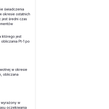
nie świadczenia
w okresie ostatnich
jest średni czas
kumentów
 którego jest
obliczania P
t-1
po
wotnej w okresie
, obliczana
, wyrażony w
zasu oczekiwania