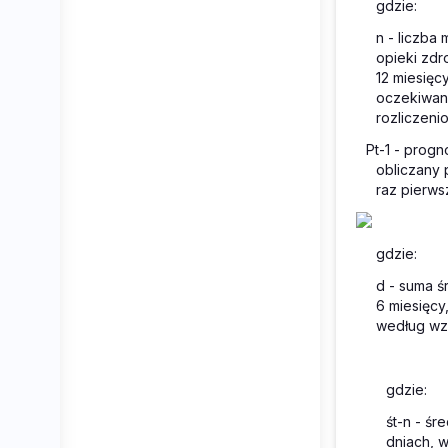
gdzie:
n
- liczba 
opieki zdr
12 miesięcy
oczekiwan
rozliczeni
P
t-1
- progn
obliczany
raz pierws
gdzie:
d
- suma ś
6 miesięcy
według wz
gdzie:
ś
t-n
- śre
dniach, w