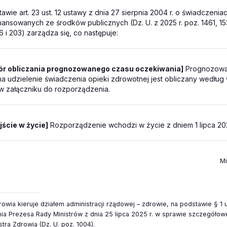
awie art. 23 ust. 12 ustawy z dnia 27 sierpnia 2004 r. o świadczenia
nansowanych ze środków publicznych (Dz. U. z 2025 r. poz. 1461, 15
6 i 203) zarządza się, co następuje:
ór obliczania prognozowanego czasu oczekiwania]
Prognozowa
a udzielenie świadczenia opieki zdrowotnej jest obliczany według
w załączniku do rozporządzenia.
jście w życie]
Rozporządzenie wchodzi w życie z dniem 1 lipca 202
Mi
owia kieruje działem administracji rządowej – zdrowie, na podstawie § 1 u
ia Prezesa Rady Ministrów z dnia 25 lipca 2025 r. w sprawie szczegóło
stra Zdrowia (Dz. U. poz. 1004).