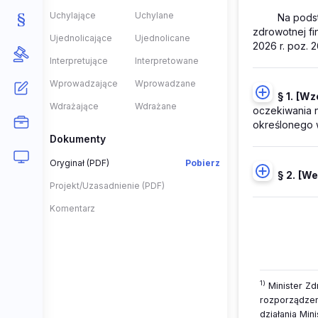
Uchylające
Uchylane
Na podst
zdrowotnej fi
Ujednolicające
Ujednolicane
2026 r. poz. 2
Interpretujące
Interpretowane
Wprowadzające
Wprowadzane
§ 1.
[Wz
Wdrażające
Wdrażane
oczekiwania n
określonego 
Dokumenty
Oryginał (PDF)
Pobierz
§ 2.
[We
Projekt/Uzasadnienie (PDF)
Komentarz
1)
Minister Zdr
rozporządzen
działania Mini