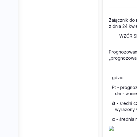
Załącznik do 
z dnia 24 kwie
WZÓR S
Prognozowany
„prognozowan
gdzie:
P
t
- prognoz
dni - w mi
ś
t
- średni c
wyrażony 
α
- średnia 