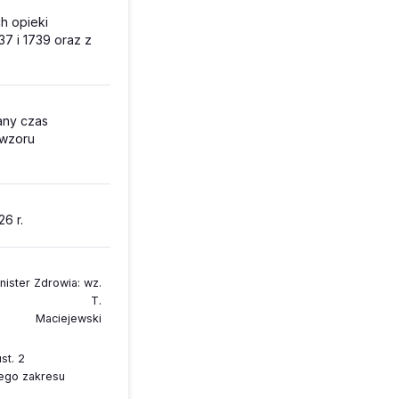
ch opieki
37 i 1739 oraz z
ny czas
 wzoru
6 r.
nister Zdrowia
: wz.
T.
Maciejewski
st. 2
wego zakresu