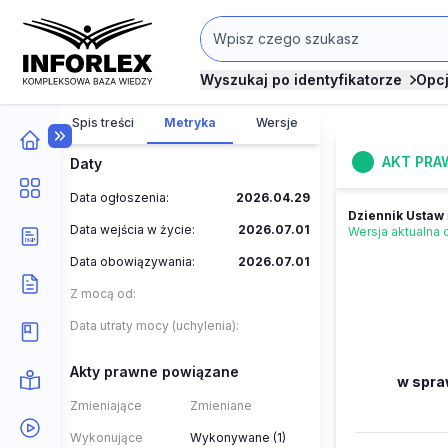
Wyszukaj po identyfikatorze
Opc
Spis treści
Metryka
Wersje
AKT PRA
Daty
Data ogłoszenia:
2026.04.29
Dziennik Ustaw
Data wejścia w życie:
2026.07.01
Wersja aktualna
Data obowiązywania:
2026.07.01
Z mocą od:
Data utraty mocy (uchylenia):
Akty prawne powiązane
w spra
Zmieniające
Zmieniane
Wykonujące
Wykonywane (1)