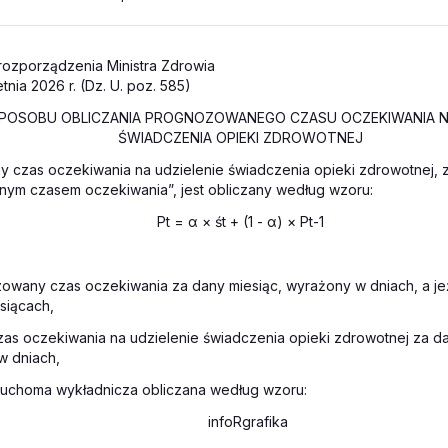
rozporządzenia Ministra Zdrowia
tnia 2026 r. (Dz. U. poz. 585)
POSOBU OBLICZANIA PROGNOZOWANEGO CZASU OCZEKIWANIA NA
ŚWIADCZENIA OPIEKI ZDROWOTNEJ
 czas oczekiwania na udzielenie świadczenia opieki zdrowotnej, 
ym czasem oczekiwania”, jest obliczany według wzoru:
P
t
= α × ś
t
+ (1 - α) × P
t-1
owany czas oczekiwania za dany miesiąc, wyrażony w dniach, a je
esiącach,
zas oczekiwania na udzielenie świadczenia opieki zdrowotnej za da
w dniach,
ruchoma wykładnicza obliczana według wzoru: