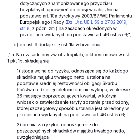
dotyczących zharmonizowanego przydziału
bezpłatnych uprawnień do emisji w całej Unii na
podstawie art. 10a dyrektywy 2003/87/WE Parlamentu
Europejskiego i Rady (
Dz. Urz. UE L 59 z 27.02.2019,
str. 8
, z późn. zm.) na zasadach określonych w
przepisach wydanych na podstawie art. 46 ust. 5 i 6;”,
b) po ust. 1l dodaje się ust. 1la w brzmieniu:
„1la. Na uzasadniony zwrot z kapitału, o którym mowa w ust.
1 pkt 1b, składają się:
1) stopa wolna od ryzyka, odnosząca się do każdego
składnika majątku trwałego netto, ustalona na
podstawie średniej rentowności obligacji Skarbu
Państwa o dziesięcioletnim terminie wykupu, w okresie
36 miesięcy poprzedzających kwartał, w którym
wniosek o zatwierdzenie taryfy zostanie przedłożony,
której szczegółowy sposób ustalania jest określony w
przepisach wydanych na podstawie art. 46 ust. 5 i 6;
2) premia za ryzyko, odnosząca się do
poszczególnych składników majątku trwałego netto,
uwzględniająca: