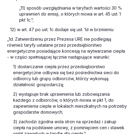
„11) sposób uwzględniania w taryfach wartości 30 %
uprawnień do emisji, o których mowa w art. 45 ust. 1
pkt 1c.”;
12) w art. 47 po ust. 1c dodaje się ust. 1d w brzmieniu:
„1d. Zatwierdzeniu przez Prezesa URE nie podlegają
również taryfy ustalane przez przedsiębiorstwo
energetyczne posiadające koncesję na wytwarzanie ciepła
- w części spełniającej łącznie następujące warunki:
1) dostarczanie ciepła przez przedsiębiorstwo
energetyczne odbywa się bez pośrednictwa sieci do
odbiorcy lub grupy odbiorców, którzy wykonują
działalność gospodarczą;
2) występuje brak uprawnienia lub zobowiązania
każdego z odbiorców, o których mowa w pkt 1, do
zapewnienia ciepła w lokalach mieszkalnych na potrzeby
gospodarstw domowych;
3) zachodzi zgodna wola stron na sprzedaż i zakup
ciepła na podstawie umowy, z pominięciem cen i stawek
opłat zawartych w taryfie dla ciepła.”;