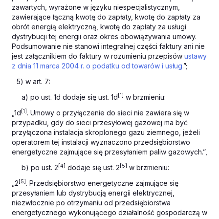
zawartych, wyrażone w języku niespecjalistycznym,
zawierające łączną kwotę do zapłaty, kwotę do zapłaty za
obrót energią elektryczną, kwotę do zapłaty za usługi
dystrybucji tej energii oraz okres obowiązywania umowy.
Podsumowanie nie stanowi integralnej części faktury ani nie
jest załącznikiem do faktury w rozumieniu przepisów
ustawy
z dnia 11 marca 2004 r. o podatku od towarów i usług
.”;
5) w art. 7:
[1]
a) po ust. 1d dodaje się ust. 1d
w brzmieniu:
[1]
„1d
. Umowy o przyłączenie do sieci nie zawiera się w
przypadku, gdy do sieci przesyłowej gazowej ma być
przyłączona instalacja skroplonego gazu ziemnego, jeżeli
operatorem tej instalacji wyznaczono przedsiębiorstwo
energetyczne zajmujące się przesyłaniem paliw gazowych.”,
[4]
[5]
b) po ust. 2
dodaje się ust. 2
w brzmieniu:
[5]
„2
. Przedsiębiorstwo energetyczne zajmujące się
przesyłaniem lub dystrybucją energii elektrycznej,
niezwłocznie po otrzymaniu od przedsiębiorstwa
energetycznego wykonującego działalność gospodarczą w