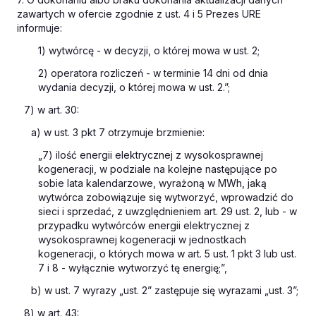
zawartych w ofercie zgodnie z ust. 4 i 5 Prezes URE
informuje:
1) wytwórcę - w decyzji, o której mowa w ust. 2;
2) operatora rozliczeń - w terminie 14 dni od dnia
wydania decyzji, o której mowa w ust. 2.”;
7) w art. 30:
a) w ust. 3 pkt 7 otrzymuje brzmienie:
„7) ilość energii elektrycznej z wysokosprawnej
kogeneracji, w podziale na kolejne następujące po
sobie lata kalendarzowe, wyrażoną w MWh, jaką
wytwórca zobowiązuje się wytworzyć, wprowadzić do
sieci i sprzedać, z uwzględnieniem art. 29 ust. 2, lub - w
przypadku wytwórców energii elektrycznej z
wysokosprawnej kogeneracji w jednostkach
kogeneracji, o których mowa w art. 5 ust. 1 pkt 3 lub ust.
7 i 8 - wyłącznie wytworzyć tę energię;”,
b) w ust. 7 wyrazy „ust. 2” zastępuje się wyrazami „ust. 3”;
8) w art. 43: