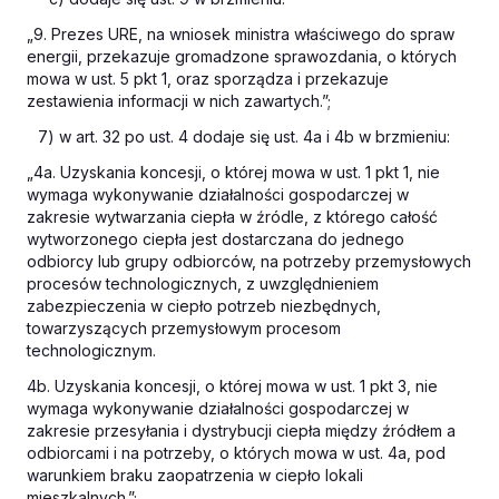
„9. Prezes URE, na wniosek ministra właściwego do spraw
energii, przekazuje gromadzone sprawozdania, o których
mowa w ust. 5 pkt 1, oraz sporządza i przekazuje
zestawienia informacji w nich zawartych.”;
7) w art. 32 po ust. 4 dodaje się ust. 4a i 4b w brzmieniu:
„4a. Uzyskania koncesji, o której mowa w ust. 1 pkt 1, nie
wymaga wykonywanie działalności gospodarczej w
zakresie wytwarzania ciepła w źródle, z którego całość
wytworzonego ciepła jest dostarczana do jednego
odbiorcy lub grupy odbiorców, na potrzeby przemysłowych
procesów technologicznych, z uwzględnieniem
zabezpieczenia w ciepło potrzeb niezbędnych,
towarzyszących przemysłowym procesom
technologicznym.
4b. Uzyskania koncesji, o której mowa w ust. 1 pkt 3, nie
wymaga wykonywanie działalności gospodarczej w
zakresie przesyłania i dystrybucji ciepła między źródłem a
odbiorcami i na potrzeby, o których mowa w ust. 4a, pod
warunkiem braku zaopatrzenia w ciepło lokali
mieszkalnych.”;