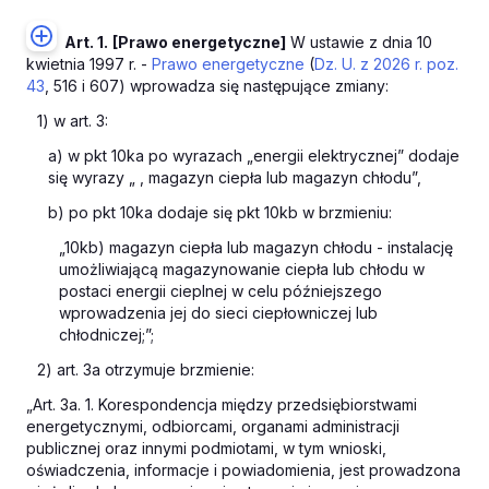
Art. 1.
[Prawo energetyczne]
W ustawie z dnia 10
kwietnia 1997 r. -
Prawo energetyczne
(
Dz. U. z 2026 r. poz.
43
, 516 i 607) wprowadza się następujące zmiany:
1) w art. 3:
a) w pkt 10ka po wyrazach „energii elektrycznej” dodaje
się wyrazy „ , magazyn ciepła lub magazyn chłodu”,
b) po pkt 10ka dodaje się pkt 10kb w brzmieniu:
„10kb) magazyn ciepła lub magazyn chłodu - instalację
umożliwiającą magazynowanie ciepła lub chłodu w
postaci energii cieplnej w celu późniejszego
wprowadzenia jej do sieci ciepłowniczej lub
chłodniczej;”;
2) art. 3a otrzymuje brzmienie:
„Art. 3a. 1. Korespondencja między przedsiębiorstwami
energetycznymi, odbiorcami, organami administracji
publicznej oraz innymi podmiotami, w tym wnioski,
oświadczenia, informacje i powiadomienia, jest prowadzona