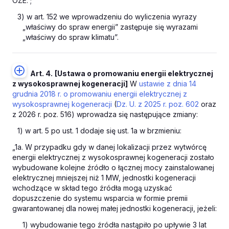
OZE.”;
3) w art. 152 we wprowadzeniu do wyliczenia wyrazy
„właściwy do spraw energii” zastępuje się wyrazami
„właściwy do spraw klimatu”.
Art. 4.
[Ustawa o promowaniu energii elektrycznej
z wysokosprawnej kogeneracji]
W
ustawie z dnia 14
grudnia 2018 r. o promowaniu energii elektrycznej z
wysokosprawnej kogeneracji
(
Dz. U. z 2025 r. poz. 602
oraz
z 2026 r. poz. 516) wprowadza się następujące zmiany:
1) w art. 5 po ust. 1 dodaje się ust. 1a w brzmieniu:
„1a. W przypadku gdy w danej lokalizacji przez wytwórcę
energii elektrycznej z wysokosprawnej kogeneracji zostało
wybudowane kolejne źródło o łącznej mocy zainstalowanej
elektrycznej mniejszej niż 1 MW, jednostki kogeneracji
wchodzące w skład tego źródła mogą uzyskać
dopuszczenie do systemu wsparcia w formie premii
gwarantowanej dla nowej małej jednostki kogeneracji, jeżeli:
1) wybudowanie tego źródła nastąpiło po upływie 3 lat