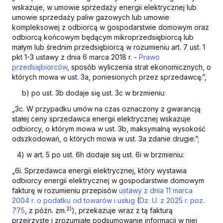
wskazuje, w umowie sprzedaży energii elektrycznej lub
umowie sprzedaży paliw gazowych lub umowie
kompleksowej z odbiorcą w gospodarstwie domowym oraz
odbiorcą końcowym będącym mikroprzedsiębiorcą lub
małym lub średnim przedsiębiorcą w rozumieniu art. 7 ust. 1
pkt 1-3 ustawy z dnia 6 marca 2018 r. -
Prawo
przedsiębiorców
, sposób wyliczenia strat ekonomicznych, o
których mowa w ust. 3a, poniesionych przez sprzedawcę.”,
b) po ust. 3b dodaje się ust. 3c w brzmieniu:
„3c. W przypadku umów na czas oznaczony z gwarancją
stałej ceny sprzedawca energii elektrycznej wskazuje
odbiorcy, o którym mowa w ust. 3b, maksymalną wysokość
odszkodowań, o których mowa w ust. 3a zdanie drugie.”;
4) w art. 5 po ust. 6h dodaje się ust. 6i w brzmieniu:
„6i. Sprzedawca energii elektrycznej, który wystawia
odbiorcy energii elektrycznej w gospodarstwie domowym
fakturę w rozumieniu przepisów
ustawy z dnia 11 marca
2004 r. o podatku od towarów i usług
(
Dz. U. z 2025 r. poz.
2)
775
, z późn. zm.
), przekazuje wraz z tą fakturą
przejrzyste i zrozumiałe podsumowanie informacji w niej