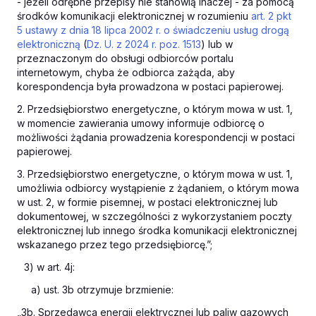
- jeżeli odrębne przepisy nie stanowią inaczej - za pomocą
środków komunikacji elektronicznej w rozumieniu
art. 2 pkt
5 ustawy z dnia 18 lipca 2002 r. o świadczeniu usług drogą
elektroniczną
(
Dz. U. z 2024 r. poz. 1513
) lub w
przeznaczonym do obsługi odbiorców portalu
internetowym, chyba że odbiorca zażąda, aby
korespondencja była prowadzona w postaci papierowej.
2. Przedsiębiorstwo energetyczne, o którym mowa w ust. 1,
w momencie zawierania umowy informuje odbiorcę o
możliwości żądania prowadzenia korespondencji w postaci
papierowej.
3. Przedsiębiorstwo energetyczne, o którym mowa w ust. 1,
umożliwia odbiorcy wystąpienie z żądaniem, o którym mowa
w ust. 2, w formie pisemnej, w postaci elektronicznej lub
dokumentowej, w szczególności z wykorzystaniem poczty
elektronicznej lub innego środka komunikacji elektronicznej
wskazanego przez tego przedsiębiorcę.”;
3) w art. 4j:
a) ust. 3b otrzymuje brzmienie:
„3b. Sprzedawca energii elektrycznej lub paliw gazowych