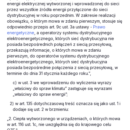
energii elektrycznej wytworzonej i wprowadzonej do sieci
przez wszystkie źródła energii przyłączone do sieci
dystrybucyjnej w roku poprzednim. W zakresie realizacji
obowiązku, o którym mowa w zdaniu pierwszym, stosuje się
odpowiednio przepis art. 9c ust. 3a ustawy -
Prawo
energetyczne
, a operatorzy systemu dystrybucyjnego
elektroenergetycznego, których sieć dystrybucyjna nie
posiada bezpośrednich połączeń z siecią przesyłową,
przekazują informacje, o których mowa w zdaniu
pierwszym, do operatorów systemu dystrybucyjnego
elektroenergetycznego, których sieć dystrybucyjna
posiada bezpośrednie połączenia z siecią przesyłową, w
terminie do dnia 31 stycznia każdego roku.”,
c) w ust. 3 we wprowadzeniu do wyliczenia wyrazy
„właściwy do spraw klimatu” zastępuje się wyrazami
„właściwy do spraw energii”;
2) w art. 135 dotychczasową treść oznacza się jako ust. 1 i
dodaje się ust. 2 w brzmieniu:
„2. Ciepła wytworzonego w urządzeniach, o których mowa
w art. 116 ust. 1c, nie uwzględnia się do krajowego celu