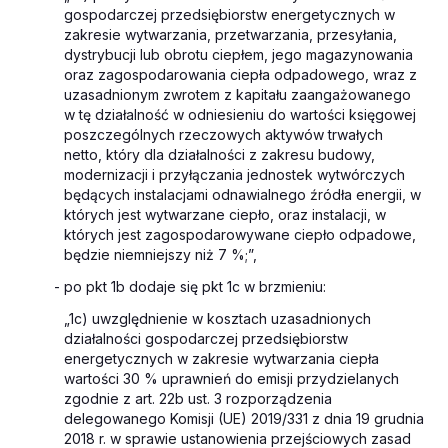
gospodarczej przedsiębiorstw energetycznych w
zakresie wytwarzania, przetwarzania, przesyłania,
dystrybucji lub obrotu ciepłem, jego magazynowania
oraz zagospodarowania ciepła odpadowego, wraz z
uzasadnionym zwrotem z kapitału zaangażowanego
w tę działalność w odniesieniu do wartości księgowej
poszczególnych rzeczowych aktywów trwałych
netto, który dla działalności z zakresu budowy,
modernizacji i przyłączania jednostek wytwórczych
będących instalacjami odnawialnego źródła energii, w
których jest wytwarzane ciepło, oraz instalacji, w
których jest zagospodarowywane ciepło odpadowe,
będzie niemniejszy niż 7 %;”,
- po pkt 1b dodaje się pkt 1c w brzmieniu:
„1c) uwzględnienie w kosztach uzasadnionych
działalności gospodarczej przedsiębiorstw
energetycznych w zakresie wytwarzania ciepła
wartości 30 % uprawnień do emisji przydzielanych
zgodnie z art. 22b ust. 3 rozporządzenia
delegowanego Komisji (UE) 2019/331 z dnia 19 grudnia
2018 r. w sprawie ustanowienia przejściowych zasad