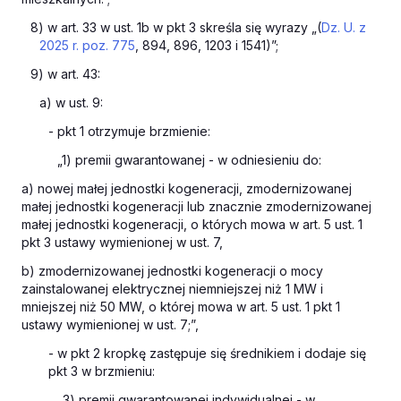
8) w art. 33 w ust. 1b w pkt 3 skreśla się wyrazy „(
Dz. U. z
2025 r. poz. 775
, 894, 896, 1203 i 1541)”;
9) w art. 43:
a) w ust. 9:
- pkt 1 otrzymuje brzmienie:
„1) premii gwarantowanej - w odniesieniu do:
a) nowej małej jednostki kogeneracji, zmodernizowanej
małej jednostki kogeneracji lub znacznie zmodernizowanej
małej jednostki kogeneracji, o których mowa w art. 5 ust. 1
pkt 3 ustawy wymienionej w ust. 7,
b) zmodernizowanej jednostki kogeneracji o mocy
zainstalowanej elektrycznej niemniejszej niż 1 MW i
mniejszej niż 50 MW, o której mowa w art. 5 ust. 1 pkt 1
ustawy wymienionej w ust. 7;”,
- w pkt 2 kropkę zastępuje się średnikiem i dodaje się
pkt 3 w brzmieniu:
„3) premii gwarantowanej indywidualnej - w