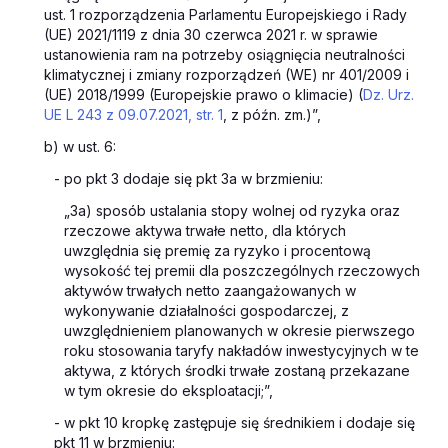
ust. 1 rozporządzenia Parlamentu Europejskiego i Rady
(UE) 2021/1119 z dnia 30 czerwca 2021 r. w sprawie
ustanowienia ram na potrzeby osiągnięcia neutralności
klimatycznej i zmiany rozporządzeń (WE) nr 401/2009 i
(UE) 2018/1999 (Europejskie prawo o klimacie) (
Dz. Urz.
UE L 243 z 09.07.2021, str. 1
, z późn. zm.)”,
b) w ust. 6:
- po pkt 3 dodaje się pkt 3a w brzmieniu:
„3a) sposób ustalania stopy wolnej od ryzyka oraz
rzeczowe aktywa trwałe netto, dla których
uwzględnia się premię za ryzyko i procentową
wysokość tej premii dla poszczególnych rzeczowych
aktywów trwałych netto zaangażowanych w
wykonywanie działalności gospodarczej, z
uwzględnieniem planowanych w okresie pierwszego
roku stosowania taryfy nakładów inwestycyjnych w te
aktywa, z których środki trwałe zostaną przekazane
w tym okresie do eksploatacji;”,
- w pkt 10 kropkę zastępuje się średnikiem i dodaje się
pkt 11 w brzmieniu: