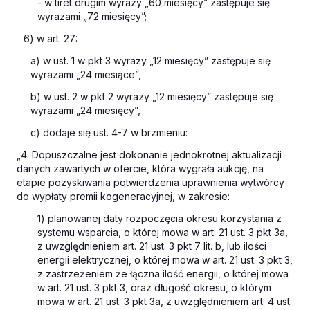
- w tiret drugim wyrazy „60 miesięcy” zastępuje się
wyrazami „72 miesięcy”;
6) w art. 27:
a) w ust. 1 w pkt 3 wyrazy „12 miesięcy” zastępuje się
wyrazami „24 miesiące”,
b) w ust. 2 w pkt 2 wyrazy „12 miesięcy” zastępuje się
wyrazami „24 miesięcy”,
c) dodaje się ust. 4-7 w brzmieniu:
„4. Dopuszczalne jest dokonanie jednokrotnej aktualizacji
danych zawartych w ofercie, która wygrała aukcję, na
etapie pozyskiwania potwierdzenia uprawnienia wytwórcy
do wypłaty premii kogeneracyjnej, w zakresie:
1) planowanej daty rozpoczęcia okresu korzystania z
systemu wsparcia, o której mowa w art. 21 ust. 3 pkt 3a,
z uwzględnieniem art. 21 ust. 3 pkt 7 lit. b, lub ilości
energii elektrycznej, o której mowa w art. 21 ust. 3 pkt 3,
z zastrzeżeniem że łączna ilość energii, o której mowa
w art. 21 ust. 3 pkt 3, oraz długość okresu, o którym
mowa w art. 21 ust. 3 pkt 3a, z uwzględnieniem art. 4 ust.