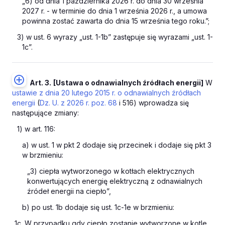
„6) od dnia 1 października 2026 r. do dnia 30 września
2027 r. - w terminie do dnia 1 września 2026 r., a umowa
powinna zostać zawarta do dnia 15 września tego roku.”;
3) w ust. 6 wyrazy „ust. 1-1b” zastępuje się wyrazami „ust. 1-
1c”.
Art. 3.
[Ustawa o odnawialnych źródłach energii]
W
ustawie z dnia 20 lutego 2015 r. o odnawialnych źródłach
energii
(
Dz. U. z 2026 r. poz. 68
i 516) wprowadza się
następujące zmiany:
1) w art. 116:
a) w ust. 1 w pkt 2 dodaje się przecinek i dodaje się pkt 3
w brzmieniu:
„3) ciepła wytworzonego w kotłach elektrycznych
konwertujących energię elektryczną z odnawialnych
źródeł energii na ciepło”,
b) po ust. 1b dodaje się ust. 1c-1e w brzmieniu:
„1c. W przypadku gdy ciepło zostanie wytworzone w kotle