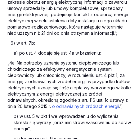
zakresie obrotu energią elektryczną informacji o zawarciu
umowy sprzedaży lub umowy kompleksowej sprzedaży
energii elektrycznej, podejmuje kontakt z odbiorcą energii
elektrycznej w celu ustalenia daty instalacji u niego układu
pomiarowo-rozliczeniowego, która następuje w terminie
niedłuższym niż 21 dni od dnia otrzymania informacji.”;
6) w art. 7b:
a) po ust. 4 dodaje się ust. 4a w brzmieniu:
„4a. Na potrzeby uznania systemu ciepłowniczego lub
chłodniczego za efektywny energetycznie system
ciepłowniczy lub chłodniczy, w rozumieniu ust. 4 pkt 1, za
energię z odnawialnych źródeł energii w przypadku kotłów
elektrycznych uznaje się ilość ciepła wytworzonego w kotle
elektrycznym z energii elektrycznej ze źródeł
odnawialnych, określoną zgodnie z art. 116 ust. 1c ustawy z
dnia 20 lutego 2015 r.
o odnawialnych źródłach energii
.”,
b) w ust. 5 w pkt 1 we wprowadzeniu do wyliczenia
skreśla się wyrazy „oraz ministrowi właściwemu do spraw
energii”,
c) dodaje się ust. 9 w brzmieniu: