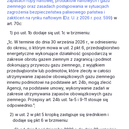
zapasach ropy naftowej, produktów naftowych i gazu
ziemnego oraz zasadach postępowania w sytuacjach
zagrożenia bezpieczeństwa paliwowego państwa i
zakłóceń na rynku naftowym
(
Dz. U. z 2026 r. poz. 599
) w
art. 70c:
1) po ust. 1b dodaje się ust. 1c w brzmieniu:
„1c. W terminie do dnia 30 września 2026 r., w odniesieniu
do okresu, o którym mowa w ust. 2 pkt 6, przedsiębiorstwo
energetyczne wykonujące działalność gospodarczą w
zakresie obrotu gazem ziemnym z zagranicą i podmiot
dokonujący przywozu gazu ziemnego, z wyjątkiem
przedsiębiorstw lub podmiotów, które zleciły w całości
utrzymywanie zapasów obowiązkowych gazu ziemnego
innemu podmiotowi na podstawie art. 24b, mogą zlecić
Agencji, na podstawie umowy, wykonywanie zadań w
zakresie utrzymywania zapasów obowiązkowych gazu
ziemnego. Przepisy art. 24b ust. 1a-5 i 9-11 stosuje się
odpowiednio.”;
2) w ust. 2 w pkt 5 kropkę zastępuje się średnikiem i
dodaje się pkt 6 w brzmieniu: