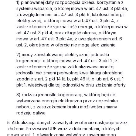
1) planowanej daty rozpoczęcia okresu korzystania z
systemu wsparcia, o której mowa w art. 47 ust. 3 pkt 4a,
z uwzględnieniem art. 47 ust. 3 pkt 9, lub ilości energii
elektrycznej, o której mowa w art. 47 ust. 3 pkt 4, z
zastrzeżeniem że łączna ilość energii, o której mowa w
art. 47 ust. 3 pkt 4, oraz długość okresu, o którym
mowa w art. 47 ust. 3 pkt 4a, z uwzględnieniem art. 6
ust. 2, określone w ofercie nie mogą ulec zmianie;
2) mocy zainstalowanej elektrycznej jednostki
kogeneracji, o której mowa w art. 47 ust. 3 pkt 2, z
zastrzeżeniem że łączna zaktualizowana moc tej
jednostki nie zmieni pierwotnej kwalifikacji określonej
zgodnie z art. 2 pkt 14 lit. b, pkt 46 lit. b lub art. 6 ust. 1
pkt 1, właściwej dla tej jednostki w dniu złożenia oferty;
3) rodzaju jednostki kogeneracji, w której będzie
wytwarzana energia elektryczna przez uczestnika
naboru, z zastrzeżeniem braku możliwości zmiany
rodzaju paliwa.
5. Aktualizacja danych zawartych w ofercie następuje przez
złożenie Prezesowi URE wraz z dokumentami, o których
mowa w ust. 1, oświadczenia wytwórcy zawierającego