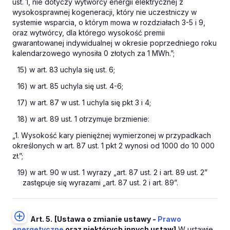
ust. 1, nie dotyczy wytwórcy energii elektrycznej z
wysokosprawnej kogeneracji, który nie uczestniczy w
systemie wsparcia, o którym mowa w rozdziałach 3-5 i 9,
oraz wytwórcy, dla którego wysokość premii
gwarantowanej indywidualnej w okresie poprzedniego roku
kalendarzowego wynosiła 0 złotych za 1 MWh.”;
15) w art. 83 uchyla się ust. 6;
16) w art. 85 uchyla się ust. 4-6;
17) w art. 87 w ust. 1 uchyla się pkt 3 i 4;
18) w art. 89 ust. 1 otrzymuje brzmienie:
„1. Wysokość kary pieniężnej wymierzonej w przypadkach
określonych w art. 87 ust. 1 pkt 2 wynosi od 1000 do 10 000
zł.”;
19) w art. 90 w ust. 1 wyrazy „art. 87 ust. 2 i art. 89 ust. 2”
zastępuje się wyrazami „art. 87 ust. 2 i art. 89”.
Art. 5.
[Ustawa o zmianie ustawy -
Prawo
energetyczne
oraz niektórych innych ustaw]
W ustawie