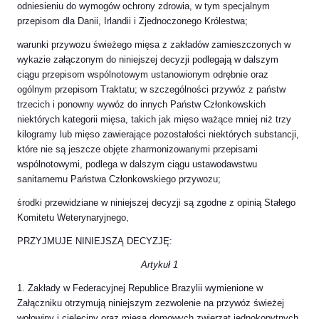
odniesieniu do wymogów ochrony zdrowia, w tym specjalnym
przepisom dla Danii, Irlandii i Zjednoczonego Królestwa;
warunki przywozu świeżego mięsa z zakładów zamieszczonych w
wykazie załączonym do niniejszej decyzji podlegają w dalszym
ciągu przepisom wspólnotowym ustanowionym odrębnie oraz
ogólnym przepisom Traktatu; w szczególności przywóz z państw
trzecich i ponowny wywóz do innych Państw Członkowskich
niektórych kategorii mięsa, takich jak mięso ważące mniej niż trzy
kilogramy lub mięso zawierające pozostałości niektórych substancji,
które nie są jeszcze objęte zharmonizowanymi przepisami
wspólnotowymi, podlega w dalszym ciągu ustawodawstwu
sanitarnemu Państwa Członkowskiego przywozu;
środki przewidziane w niniejszej decyzji są zgodne z opinią Stałego
Komitetu Weterynaryjnego,
PRZYJMUJE NINIEJSZĄ DECYZJĘ:
Artykuł 1
1. Zakłady w Federacyjnej Republice Brazylii wymienione w
Załączniku otrzymują niniejszym zezwolenie na przywóz świeżej
wołowiny i cielęciny oraz mięsa domowych zwierząt jednokopytnych