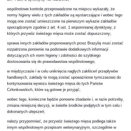
wspólnotowe kontrole przeprowadzone na miejscu wykazały, że
normy higieny wielu z tych zakładów są wystarczające i wobec tego
mogą one zostać umieszczone na pierwszym wykazie zakładów
sporządzonym zgodnie z art. 4 ust. 1 wspomnianej dyrektywy, z
których przywóz świeżego mięsa może zostać dopuszczony;
sprawa innych zakładów proponowanych przez Brazylię musi zostać
rozpatrzona ponownie na podstawie dodatkowych informacji
dotyczących ich norm higieny i zdolności do szybkiego
dostosowania się do prawodawstwa wspólnotowego;
w międzyczasie i w celu uniknięcia nagłych zakłóceń przepływów
handlowych, zakłady te mogą zostać upoważnione tymczasowo do
kontynuowania wywozu świeżego mięsa do tych Państw
Członkowskich, które są gotowe je przyjąć;
wobec tego, konieczne będzie ponowne zbadanie i, w razie potrzeby,
zmiana niniejszej decyzji, w świetle środków podjętych w tym celu i
dokonanych ulepszeń;
należy przypomnieć, że przywóz świeżego mięsa podlega także
innym wspólnotowym przepisom weterynaryjnym, szczególnie w