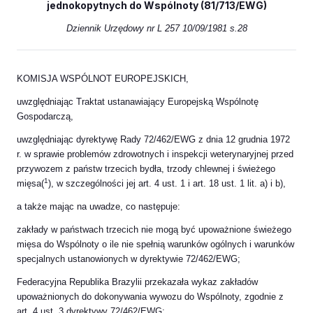
jednokopytnych do Wspólnoty (81/713/EWG)
Dziennik Urzędowy nr L 257 10/09/1981 s.28
KOMISJA WSPÓLNOT EUROPEJSKICH,
uwzględniając Traktat ustanawiający Europejską Wspólnotę
Gospodarczą,
uwzględniając dyrektywę Rady 72/462/EWG z dnia 12 grudnia 1972
r. w sprawie problemów zdrowotnych i inspekcji weterynaryjnej przed
przywozem z państw trzecich bydła, trzody chlewnej i świeżego
1
mięsa(
), w szczególności jej art. 4 ust. 1 i art. 18 ust. 1 lit. a) i b),
a także mając na uwadze, co następuje:
zakłady w państwach trzecich nie mogą być upoważnione świeżego
mięsa do Wspólnoty o ile nie spełnią warunków ogólnych i warunków
specjalnych ustanowionych w dyrektywie 72/462/EWG;
Federacyjna Republika Brazylii przekazała wykaz zakładów
upoważnionych do dokonywania wywozu do Wspólnoty, zgodnie z
art. 4 ust. 3 dyrektywy 72/462/EWG;