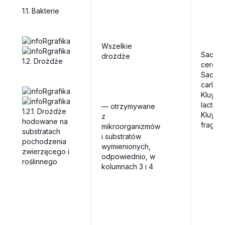
1.1.
Bakterie
Wszelkie
Sacch
drożdże
1.2.
Drożdże
cerevis
Sacch
carlsbe
Kluyve
lactis,
—
otrzymywane
1.2.1.
Drożdże
Kluyve
z
hodowane na
fragilis,
mikroorganizmów
substratach
i substratów
pochodzenia
wymienionych,
zwierzęcego i
odpowiednio, w
roślinnego
kolumnach 3 i 4