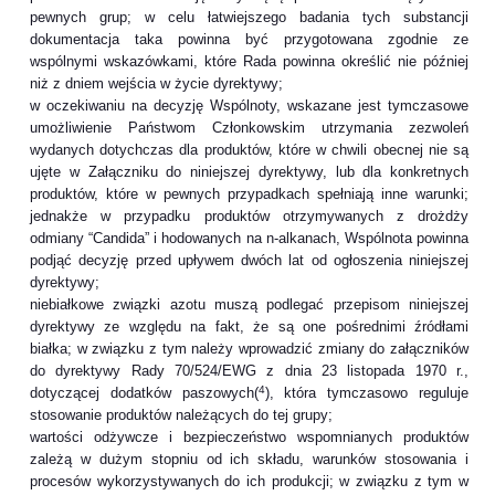
pewnych grup; w celu łatwiejszego badania tych substancji
dokumentacja taka powinna być przygotowana zgodnie ze
wspólnymi wskazówkami, które Rada powinna określić nie później
niż z dniem wejścia w życie dyrektywy;
w oczekiwaniu na decyzję Wspólnoty, wskazane jest tymczasowe
umożliwienie Państwom Członkowskim utrzymania zezwoleń
wydanych dotychczas dla produktów, które w chwili obecnej nie są
ujęte w Załączniku do niniejszej dyrektywy, lub dla konkretnych
produktów, które w pewnych przypadkach spełniają inne warunki;
jednakże w przypadku produktów otrzymywanych z drożdży
odmiany “Candida” i hodowanych na n-alkanach, Wspólnota powinna
podjąć decyzję przed upływem dwóch lat od ogłoszenia niniejszej
dyrektywy;
niebiałkowe związki azotu muszą podlegać przepisom niniejszej
dyrektywy ze względu na fakt, że są one pośrednimi źródłami
białka; w związku z tym należy wprowadzić zmiany do załączników
do dyrektywy Rady 70/524/EWG z dnia 23 listopada 1970 r.,
4
dotyczącej dodatków paszowych(
), która tymczasowo reguluje
stosowanie produktów należących do tej grupy;
wartości odżywcze i bezpieczeństwo wspomnianych produktów
zależą w dużym stopniu od ich składu, warunków stosowania i
procesów wykorzystywanych do ich produkcji; w związku z tym w