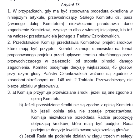
Artykuł 13
1. W przypadkach, gdy ma być stosowana procedura określona w
niniejszym artykule, przewodniczący Stałego Komitetu ds. pasz
(zwanego dalej Komitetem) niezwłocznie przedstawia dane
zagadnienie Komitetowi, czyniąc to albo z własnej inicjatywy, lub też
na wniosek przedstawiciela jednego z Państw Członkowskich.
2. Przedstawiciel Komisji przedstawia Komitetowi projekt środków,
które mają być przyjęte. Komitet zajmuje stanowisko na temat
proponowanego projektu przed upływem terminu określonego przez
przewodniczącego w zależności od stopnia pilności danego
zagadnienia. Komitet podejmuje decyzję większością 45 głosów,
przy czym głosy Państw Członkowskich ważone są zgodnie z
zasadami określonymi art. 148 ust. 2 Traktatu. Przewodniczący nie
bierze udziału w głosowaniu.
3. a) Komisja przyjmuje przewidziane środki, jeżeli są one zgodne z
opinią Komitetu.
b) Jeżeli przewidziane środki nie są zgodne z opinią Komitetu
lub jeżeli opinia taka nie zostaje przedstawiona,
Komisja niezwłocznie przedkłada Radzie propozycję
dotyczącą środków, które mają być podjęte. Rada
podejmuje decyzję kwalifikowaną większością głosów.
c) Jeżeli Rada nie podejmie działań w ciągu trzech miesięcy