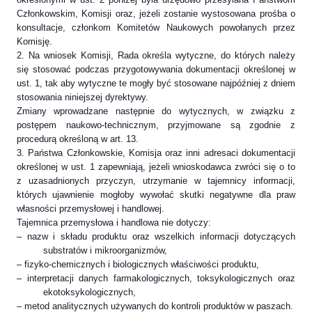
Członkowskim, Komisji oraz, jeżeli zostanie wystosowana prośba o
konsultacje, członkom Komitetów Naukowych powołanych przez
Komisję.
2. Na wniosek Komisji, Rada określa wytyczne, do których należy
się stosować podczas przygotowywania dokumentacji określonej w
ust. 1, tak aby wytyczne te mogły być stosowane najpóźniej z dniem
stosowania niniejszej dyrektywy.
Zmiany wprowadzane następnie do wytycznych, w związku z
postępem naukowo-technicznym, przyjmowane są zgodnie z
procedurą określoną w art. 13.
3. Państwa Członkowskie, Komisja oraz inni adresaci dokumentacji
określonej w ust. 1 zapewniają, jeżeli wnioskodawca zwróci się o to
z uzasadnionych przyczyn, utrzymanie w tajemnicy informacji,
których ujawnienie mogłoby wywołać skutki negatywne dla praw
własności przemysłowej i handlowej.
Tajemnica przemysłowa i handlowa nie dotyczy:
– nazw i składu produktu oraz wszelkich informacji dotyczących
substratów i mikroorganizmów,
– fizyko-chemicznych i biologicznych właściwości produktu,
– interpretacji danych farmakologicznych, toksykologicznych oraz
ekotoksykologicznych,
– metod analitycznych używanych do kontroli produktów w paszach.