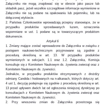
Załączniku nie mogą znajdować się w obrocie jako pasze lub
składnik pasz, jeżeli wszelkie szczegółowe informacje wymienione w
Załączniku nie są podane na opakowaniu lub pojemniku, lub na
dołączonej etykiecie.
2. Państwa Członkowskie wprowadzają przepisy stanowiące, że w
przypadku produktów sprzedawanych luzem, oznaczenia
wspomniane w ust. 1 podane są w towarzyszącym produktom
dokumencie.
Artykuł 6
1. Zmiany mające zostać wprowadzone do Załącznika w związku z
postępem naukowo-technicznym przyjmowane są zgodnie z
procedurą określoną w art. 13. W przypadku produktów
wymienionych w sekcjach. 1.1 oraz 1.2. Załącznika, Komisja
konsultuje się z Komitetem Naukowym ds. żywienia zwierząt oraz z
Komitetem Naukowym ds. żywności.
Jednakże, w przypadku produktów otrzymywanych z drożdży
odmiany Candida i hodowanych na n-alkanach, których dotyczy art.
4 ust 1, decyzję podejmuje się zgodnie z procedurą określoną w art.
13 przed upływem dwóch lat od ogłoszenia niniejszej dyrektywy po
konsultacjach z Komitetem Naukowym ds. żywienia zwierząt oraz
Komitetem Naukowym ds. żywności.
2. Przy wnoszeniu zmian do Załącznika przestrzega się