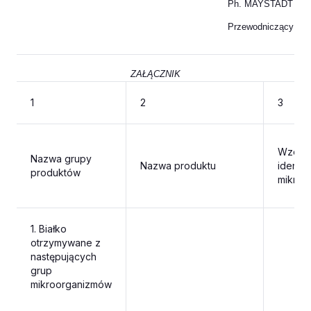
Ph. MAYSTADT
Przewodniczący
ZAŁĄCZNIK
1
2
3
Wzór c
Nazwa grupy
Nazwa produktu
identyf
produktów
mikroo
1.
Białko
otrzymywane z
następujących
grup
mikroorganizmów