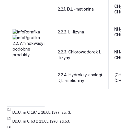
CH
S(
3
2.2.1.
D,L -metionina
CH(NH
NH
(
2-
2.2.2.
L -lizyna
CH(NH
2.2.
Aminokwasy i
podobne
2.2.3.
Chlorowodorek L
NH
-(
2
produkty
-lizyny
CH(NH
2.2.4.
Hydroksy-analogi
(CH
-S
3
D,L -metioniny
(CH(O
[1]
Dz.U. nr C 197 z 18.08.1977, str. 3.
[2]
Dz.U. nr C 63 z 13.03.1978, str.53.
[3]