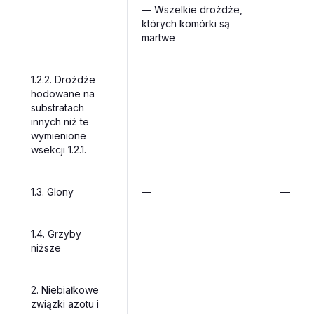
—
Wszelkie drożdże,
których komórki są
martwe
1.2.2.
Drożdże
hodowane na
substratach
innych niż te
wymienione
wsekcji 1.2.1.
1.3.
Glony
—
—
1.4.
Grzyby
niższe
2.
Niebiałkowe
związki azotu i