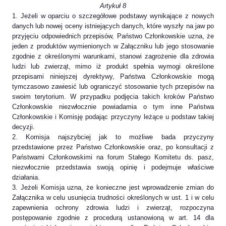
Artykuł 8
1. Jeżeli w oparciu o szczegółowe podstawy wynikające z nowych
danych lub nowej oceny istniejących danych, które wyszły na jaw po
przyjęciu odpowiednich przepisów, Państwo Członkowskie uzna, że
jeden z produktów wymienionych w Załączniku lub jego stosowanie
zgodnie z określonymi warunkami, stanowi zagrożenie dla zdrowia
ludzi lub zwierząt, mimo iż produkt spełnia wymogi określone
przepisami niniejszej dyrektywy, Państwa Członkowskie mogą
tymczasowo zawiesić lub ograniczyć stosowanie tych przepisów na
swoim terytorium. W przypadku podjęcia takich kroków Państwo
Członkowskie niezwłocznie powiadamia o tym inne Państwa
Członkowskie i Komisję podając przyczyny leżące u podstaw takiej
decyzji.
2. Komisja najszybciej jak to możliwe bada przyczyny
przedstawione przez Państwo Członkowskie oraz, po konsultacji z
Państwami Członkowskimi na forum Stałego Komitetu ds. pasz,
niezwłocznie przedstawia swoją opinię i podejmuje właściwe
działania.
3. Jeżeli Komisja uzna, że konieczne jest wprowadzenie zmian do
Załącznika w celu usunięcia trudności określonych w ust. 1 i w celu
zapewnienia ochrony zdrowia ludzi i zwierząt, rozpoczyna
postępowanie zgodnie z procedurą ustanowioną w art. 14 dla