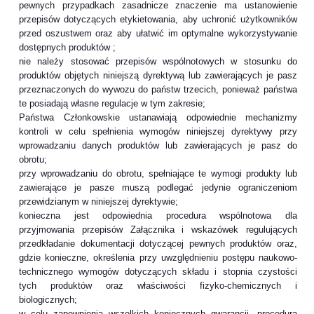
pewnych przypadkach zasadnicze znaczenie ma ustanowienie
przepisów dotyczących etykietowania, aby uchronić użytkowników
przed oszustwem oraz aby ułatwić im optymalne wykorzystywanie
dostępnych produktów ;
nie należy stosować przepisów wspólnotowych w stosunku do
produktów objętych niniejszą dyrektywą lub zawierających je pasz
przeznaczonych do wywozu do państw trzecich, ponieważ państwa
te posiadają własne regulacje w tym zakresie;
Państwa Członkowskie ustanawiają odpowiednie mechanizmy
kontroli w celu spełnienia wymogów niniejszej dyrektywy przy
wprowadzaniu danych produktów lub zawierających je pasz do
obrotu;
przy wprowadzaniu do obrotu, spełniające te wymogi produkty lub
zawierające je pasze muszą podlegać jedynie ograniczeniom
przewidzianym w niniejszej dyrektywie;
konieczna jest odpowiednia procedura wspólnotowa dla
przyjmowania przepisów Załącznika i wskazówek regulujących
przedkładanie dokumentacji dotyczącej pewnych produktów oraz,
gdzie konieczne, określenia przy uwzględnieniu postępu naukowo-
technicznego wymogów dotyczących składu i stopnia czystości
tych produktów oraz właściwości fizyko-chemicznych i
biologicznych;
w celu zapewnienia wszelkich koniecznych gwarancji, procedura