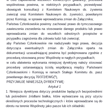
wspólnotowa powinna, w niektórych przypadkach, przewidywać
obowiązek konsultacji z Komitetem Naukowym ds. żywienia
zwierząt oraz Komitetem Naukowym ds. żywności, powołanymi
przez Komisję, w sprawie wprowadzania zmian do Załącznika;
Państwa Członkowskie powinny zachować prawo do tymczasowego
zawieszenia zezwolenia na stosowanie danego produktu lub prawo
wprowadzania zmian do wszelkich odnośnych przepisów w
przypadku zagrożenia dla zdrowia ludzi lub zwierząt;
aby Państwo Członkowskie nie nadużywało tego prawa, decyzja
dotycząca ewentualnych zmian do Załącznika oparta na
dokumentacji uzasadniającej powinna być podejmowana zgodnie z
procedurą stosowaną przez Wspólnotę w nagłych przypadkach;
w celu ułatwienia wykonania niniejszej dyrektywy należy stosować
procedurę ustanawiającą ścisłą współpracą między Państwami
Członkowskimi i Komisją w ramach Stałego Komitetu ds. pasz
5
powołanego decyzją 70/372/EWG(
),
PRZYJMUJE NINIEJSZĄ DYREKTYWĘ:
Artykuł 1
1. Niniejsza dyrektywa dotyczy produktów będących bezpośrednimi
lub pośrednimi źródłami białka, które wytwarzane są przy użyciu
określonych procesów technologicznych i które wprowadzane są do
obrotu na terenie Wspólnoty jako pasze lub ich składniki.