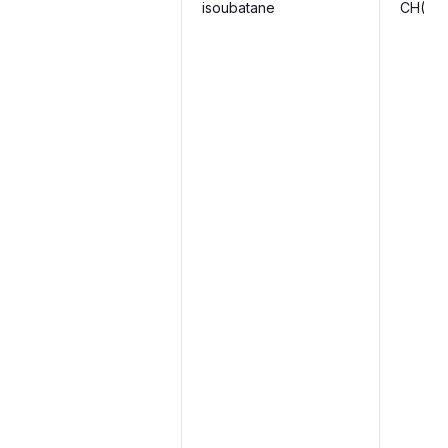
isoubatane
CH(NH