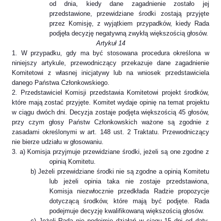
od dnia, kiedy dane zagadnienie zostało jej
przedstawione, przewidziane środki zostają przyjęte
przez Komisję, z wyjątkiem przypadków, kiedy Rada
podjęła decyzję negatywną zwykłą większością głosów.
Artykuł 14
1. W przypadku, gdy ma być stosowana procedura określona w
niniejszy artykule, przewodniczący przekazuje dane zagadnienie
Komitetowi z własnej inicjatywy lub na wniosek przedstawiciela
danego Państwa Członkowskiego.
2. Przedstawiciel Komisji przedstawia Komitetowi projekt środków,
które mają zostać przyjęte. Komitet wydaje opinię na temat projektu
w ciągu dwóch dni. Decyzja zostaje podjęta większością 45 głosów,
przy czym głosy Państw Członkowskich ważone są zgodnie z
zasadami określonymi w art. 148 ust. 2 Traktatu. Przewodniczący
nie bierze udziału w głosowaniu.
3. a) Komisja przyjmuje przewidziane środki, jeżeli są one zgodne z
opinią Komitetu.
b) Jeżeli przewidziane środki nie są zgodne a opinią Komitetu
lub jeżeli opinia taka nie zostaje przedstawiona,
Komisja niezwłocznie przedkłada Radzie propozycje
dotyczącą środków, które mają być podjęte. Rada
podejmuje decyzję kwalifikowaną większością głosów.
c) Jeżeli Rada nie podejmie działań w ciągu 15 dni od daty,