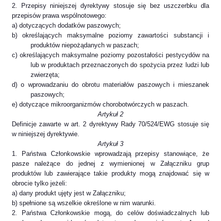
2. Przepisy niniejszej dyrektywy stosuje się bez uszczerbku dla
przepisów prawa wspólnotowego:
a) dotyczących dodatków paszowych;
b) określających maksymalne poziomy zawartości substancji i
produktów niepożądanych w paszach;
c) określających maksymalne poziomy pozostałości pestycydów na
lub w produktach przeznaczonych do spożycia przez ludzi lub
zwierzęta;
d) o wprowadzaniu do obrotu materiałów paszowych i mieszanek
paszowych;
e) dotyczące mikroorganizmów chorobotwórczych w paszach.
Artykuł 2
Definicje zawarte w art. 2 dyrektywy Rady 70/524/EWG stosuje się
w niniejszej dyrektywie.
Artykuł 3
1. Państwa Członkowskie wprowadzają przepisy stanowiące, że
pasze należące do jednej z wymienionej w Załączniku grup
produktów lub zawierające takie produkty mogą znajdować się w
obrocie tylko jeżeli:
a) dany produkt ujęty jest w Załączniku;
b) spełnione są wszelkie określone w nim warunki.
2. Państwa Członkowskie mogą, do celów doświadczalnych lub