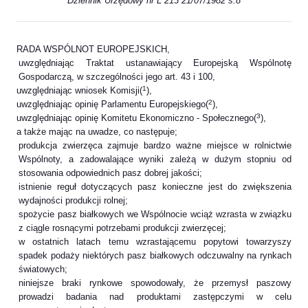
Dziennik Urzędowy nr L 213 21/07/1982 s.8
RADA WSPÓLNOT EUROPEJSKICH,
uwzględniając Traktat ustanawiający Europejską Wspólnotę
Gospodarczą, w szczególności jego art. 43 i 100,
1
uwzględniając wniosek Komisji(
),
2
uwzględniając opinię Parlamentu Europejskiego(
),
3
uwzględniając opinię Komitetu Ekonomiczno - Społecznego(
),
a także mając na uwadze, co następuje;
produkcja zwierzęca zajmuje bardzo ważne miejsce w rolnictwie
Wspólnoty, a zadowalające wyniki zależą w dużym stopniu od
stosowania odpowiednich pasz dobrej jakości;
istnienie reguł dotyczących pasz konieczne jest do zwiększenia
wydajności produkcji rolnej;
spożycie pasz białkowych we Wspólnocie wciąż wzrasta w związku
z ciągle rosnącymi potrzebami produkcji zwierzęcej;
w ostatnich latach temu wzrastającemu popytowi towarzyszy
spadek podaży niektórych pasz białkowych odczuwalny na rynkach
światowych;
niniejsze braki rynkowe spowodowały, że przemysł paszowy
prowadzi badania nad produktami zastępczymi w celu