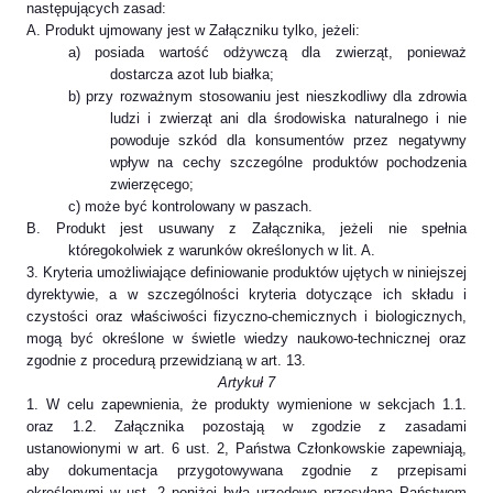
następujących zasad:
A. Produkt ujmowany jest w Załączniku tylko, jeżeli:
a) posiada wartość odżywczą dla zwierząt, ponieważ
dostarcza azot lub białka;
b) przy rozważnym stosowaniu jest nieszkodliwy dla zdrowia
ludzi i zwierząt ani dla środowiska naturalnego i nie
powoduje szkód dla konsumentów przez negatywny
wpływ na cechy szczególne produktów pochodzenia
zwierzęcego;
c) może być kontrolowany w paszach.
B. Produkt jest usuwany z Załącznika, jeżeli nie spełnia
któregokolwiek z warunków określonych w lit. A.
3. Kryteria umożliwiające definiowanie produktów ujętych w niniejszej
dyrektywie, a w szczególności kryteria dotyczące ich składu i
czystości oraz właściwości fizyczno-chemicznych i biologicznych,
mogą być określone w świetle wiedzy naukowo-technicznej oraz
zgodnie z procedurą przewidzianą w art. 13.
Artykuł 7
1. W celu zapewnienia, że produkty wymienione w sekcjach 1.1.
oraz 1.2. Załącznika pozostają w zgodzie z zasadami
ustanowionymi w art. 6 ust. 2, Państwa Członkowskie zapewniają,
aby dokumentacja przygotowywana zgodnie z przepisami
określonymi w ust. 2 poniżej była urzędowo przesyłana Państwom