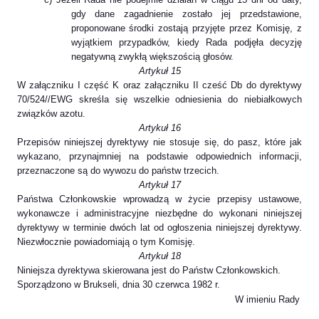
gdy dane zagadnienie zostało jej przedstawione,
proponowane środki zostają przyjęte przez Komisję, z
wyjątkiem przypadków, kiedy Rada podjęła decyzję
negatywną zwykłą większością głosów.
Artykuł 15
W załączniku I część K oraz załączniku II cześć Db do dyrektywy
70/524//EWG skreśla się wszelkie odniesienia do niebiałkowych
związków azotu.
Artykuł 16
Przepisów niniejszej dyrektywy nie stosuje się, do pasz, które jak
wykazano, przynajmniej na podstawie odpowiednich informacji,
przeznaczone są do wywozu do państw trzecich.
Artykuł 17
Państwa Członkowskie wprowadzą w życie przepisy ustawowe,
wykonawcze i administracyjne niezbędne do wykonani niniejszej
dyrektywy w terminie dwóch lat od ogłoszenia niniejszej dyrektywy.
Niezwłocznie powiadomiają o tym Komisję.
Artykuł 18
Niniejsza dyrektywa skierowana jest do Państw Członkowskich.
Sporządzono w Brukseli, dnia 30 czerwca 1982 r.
W imieniu Rady