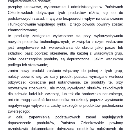
zagwarantowania dostaw;
przepisy ustawowe, wykonawcze i administracyjne w Państwach
Członkowskich dotyczące tych produktów różnią się co do
podstawowych zasad; mają one bezpośredni wpływ na ustanowienie
i funkcjonowanie wspólnego rynku i z tego powodu powinny zostać
zharmonizowane;
te produkty zastępcze wytwarzane są przy wykorzystywaniu
nowych procesów technologicznych, w związku z czym wskazane
jest uregulowanie ich wprowadzania do obrotu jako pasze lub
składniki pasz poprzez określenie, dla każdej z właściwych grup,
które poszczególne produkty są dopuszczone i jakim warunkom
podlega ich stosowanie;
zanim nowy produkt zostanie włączony do jednej z tych grup,
należy upewnić się, że dany produkt posiada wymagane wartości
odżywcze; konieczne jest ustanowienie, że produkty te, przy
rozważnym stosowaniu, nie mogą wywoływać skutków szkodliwych
dla zdrowia ludzi lub zwierząt, lub też dla środowiska naturalnego,
ani nie mogą narażać konsumentów na szkody poprzez wywieranie
negatywnego wpływu na cechy szczególne produktów pochodzenia
zwierzęcego;
w celu zapewnienia podstawowych zasad regulujących
dopuszczenie produktów, Państwa Członkowskie powinny
przedstawić dokumentację dotyczącą produktów należących do