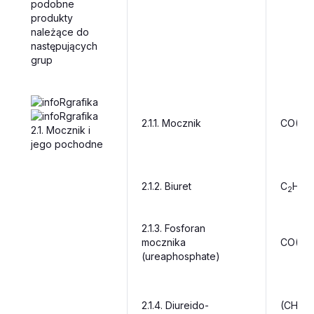
podobne
produkty
należące do
następujących
grup
2.1.1.
Mocznik
CO(HN
2.1.
Mocznik i
jego pochodne
2.1.2.
Biuret
C
H
O
2
5
2.1.3.
Fosforan
mocznika
CO(NH
(ureaphosphate)
2.1.4.
Diureido-
(CH
)
3
2