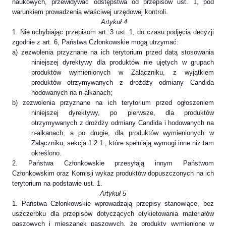
naukowych, przewidywać odstępstwa od przepisów ust. 1, pod
warunkiem prowadzenia właściwej urzędowej kontroli.
Artykuł 4
1. Nie uchybiając przepisom art. 3 ust. 1, do czasu podjęcia decyzji
zgodnie z art. 6, Państwa Członkowskie mogą utrzymać:
a) zezwolenia przyznane na ich terytorium przed datą stosowania
niniejszej dyrektywy dla produktów nie ujętych w grupach
produktów wymienionych w Załączniku, z wyjątkiem
produktów otrzymywanych z drożdży odmiany Candida
hodowanych na n-alkanach;
b) zezwolenia przyznane na ich terytorium przed ogłoszeniem
niniejszej dyrektywy, po pierwsze, dla produktów
otrzymywanych z drożdży odmiany Candida i hodowanych na
n-alkanach, a po drugie, dla produktów wymienionych w
Załączniku, sekcja 1.2.1., które spełniają wymogi inne niż tam
określono.
2. Państwa Członkowskie przesyłają innym Państwom
Członkowskim oraz Komisji wykaz produktów dopuszczonych na ich
terytorium na podstawie ust. 1.
Artykuł 5
1. Państwa Członkowskie wprowadzają przepisy stanowiące, bez
uszczerbku dla przepisów dotyczących etykietowania materiałów
paszowych i mieszanek paszowych, że produkty wymienione w