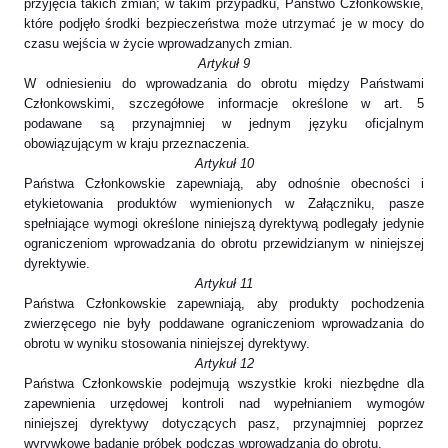
przyjęcia takich zmian; w takim przypadku, Państwo Członkowskie,
które podjęło środki bezpieczeństwa może utrzymać je w mocy do
czasu wejścia w życie wprowadzanych zmian.
Artykuł 9
W odniesieniu do wprowadzania do obrotu między Państwami
Członkowskimi, szczegółowe informacje określone w art. 5
podawane są przynajmniej w jednym języku oficjalnym
obowiązującym w kraju przeznaczenia.
Artykuł 10
Państwa Członkowskie zapewniają, aby odnośnie obecności i
etykietowania produktów wymienionych w Załączniku, pasze
spełniające wymogi określone niniejszą dyrektywą podlegały jedynie
ograniczeniom wprowadzania do obrotu przewidzianym w niniejszej
dyrektywie.
Artykuł 11
Państwa Członkowskie zapewniają, aby produkty pochodzenia
zwierzęcego nie były poddawane ograniczeniom wprowadzania do
obrotu w wyniku stosowania niniejszej dyrektywy.
Artykuł 12
Państwa Członkowskie podejmują wszystkie kroki niezbędne dla
zapewnienia urzędowej kontroli nad wypełnianiem wymogów
niniejszej dyrektywy dotyczących pasz, przynajmniej poprzez
wyrywkowe badanie próbek podczas wprowadzania do obrotu.