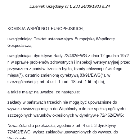
Dziennik Urzędowy nr L 233 24/08/1983 s.24
KOMISJA WSPÓLNOT EUROPEJSKICH,
uwzględniając Traktat ustanawiający Europejską Wspólnotę
Gospodarczą,
uwzględniając dyrektywę Rady 72/462/EWG z dnia 12 grudnia 1972
r. w sprawie problemów zdrowotnych i inspekcji weterynaryjnej przed
przywozem z państw trzecich bydła, trzody chlewnej i świeżego
1
2
mięsa(
), ostatnio zmienioną dyrektywą 83/91/EWG(
), w
szczególności jej art. 4 ust. 1 i art. 18 ust. 1 lit. a) i b),
a także mając na uwadze, co następuje:
zakłady w państwach trzecich nie mogą być upoważnione do
wywozu świeżego mięsa do Wspólnoty o ile nie spełnią ogólnych i
szczególnych warunków określonych w dyrektywie 72/462/EWG;
Nowa Zelandia przekazała, zgodnie z art. 4 ust. 3 dyrektywy
72/462/EWG, wykaz zakładów upoważnionych do wywozu do
Wspólnoty;