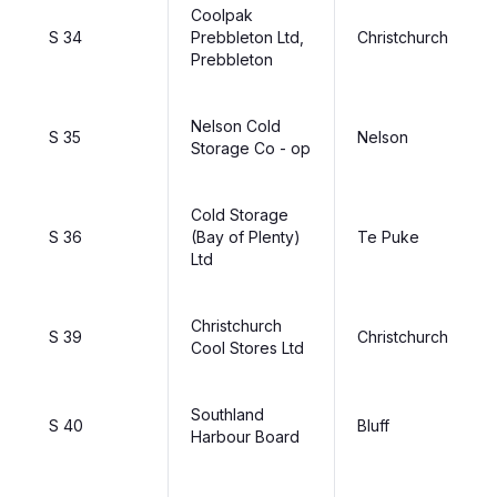
Coolpak
S 34
Prebbleton Ltd,
Christchurch
Prebbleton
Nelson Cold
S 35
Nelson
Storage Co - op
Cold Storage
S 36
(Bay of Plenty)
Te Puke
Ltd
Christchurch
S 39
Christchurch
Cool Stores Ltd
Southland
S 40
Bluff
Harbour Board