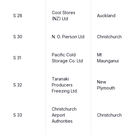
Cool Stores
S 28
Auckland
(NZ) Ltd
S 30
N. O. Pierson Ltd
Christchurch
Pacific Cold
Mt
S 31
Storage Co. Ltd
Maunganui
Taranaki
New
S 32
Producers
Plymouth
Freezing Ltd
Christchurch
S 33
Airport
Christchurch
Authorities