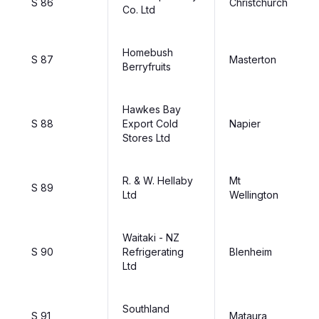
S 86
Christchurch
Co. Ltd
Homebush
S 87
Masterton
Berryfruits
Hawkes Bay
S 88
Export Cold
Napier
Stores Ltd
R. & W. Hellaby
Mt
S 89
Ltd
Wellington
Waitaki - NZ
S 90
Refrigerating
Blenheim
Ltd
Southland
S 91
Mataura