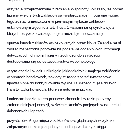
wizytacje przeprowadzone z ramienia Wspólnoty wykazały, że normy
higieny wielu z tych zakładów są wystarczające i mogą one wobec
tego zostać umieszczone w pierwszym wykazie zakładów,
ustanowionym zgodnie z art. 4 ust. 1 wspomnianej dyrektywy, z
których przywóz świeżego mięsa może być upoważniony;
sprawa innych zakładów wnioskowanych przez Nową Zelandię musi
zostać rozpatrzona ponownie na podstawie dodatkowych informacji
dotyczących ich norm higieny i zdolności do szybkiego
dostosowania się do ustawodawstwa wspólnotowego;
w tym czasie i w celu uniknięcia jakiegokolwiek nagłego zakłócenia
w obrotach handlowych, zakłady te mogą zostać tymczasowo
upoważnione do kontynuowania wywozu świeżego mięsa do tych
Państw Członkowskich, które są gotowe je przyjąć;
konieczne będzie zatem ponowne zbadanie i w razie potrzeby
zmiana niniejszej decyzji, w świetle środków podjętych w tym celu i
dokonanych ulepszeń;
przywóz świeżego mięsa z zakładów uwzględnionych w wykazie
załączonym do niniejszej decyzji podlega w dalszym ciągu