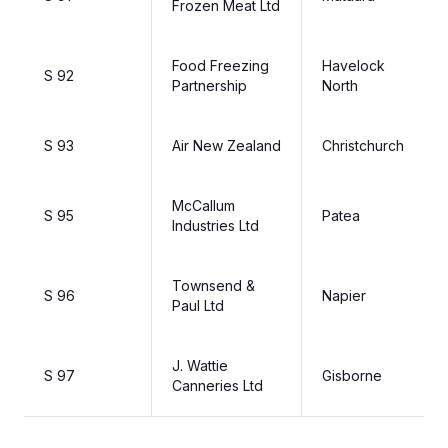
Frozen Meat Ltd
Food Freezing
Havelock
S 92
Partnership
North
S 93
Air New Zealand
Christchurch
McCallum
S 95
Patea
Industries Ltd
Townsend &
S 96
Napier
Paul Ltd
J. Wattie
S 97
Gisborne
Canneries Ltd