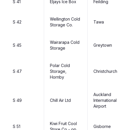
S 41
Eljays Ice Box
Feilding
Wellington Cold
S 42
Tawa
Storage Co.
Wairarapa Cold
S 45
Greytown
Storage
Polar Cold
S 47
Storage,
Christchurch
Hornby
Auckland
S 49
Chill Air Ltd
International
Airport
Kiwi Fruit Cool
S 51
Gisborne
Store Co - op