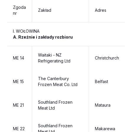
Zgoda
Zakład
Adres
nr
I. WOŁOWINA
A. Rzeźnie i zakłady rozbioru
Waitaki - NZ
ME 14
Christchurch
Refrigerating Ltd
The Canterbury
ME 15
Belfast
Frozen Meat Co. Ltd
Southland Frozen
ME 21
Mataura
Meat Ltd
Southland Frozen
ME 22
Makarewa
Meat Ltd