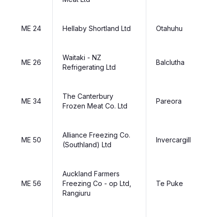
ME 24
Hellaby Shortland Ltd
Otahuhu
Waitaki - NZ
ME 26
Balclutha
Refrigerating Ltd
The Canterbury
ME 34
Pareora
Frozen Meat Co. Ltd
Alliance Freezing Co.
ME 50
Invercargill
(Southland) Ltd
Auckland Farmers
ME 56
Freezing Co - op Ltd,
Te Puke
Rangiuru