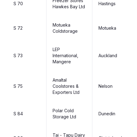
Freezer Stores
S 70
Hastings
Hawkes Bay Ltd
Motueka
S 72
Motueka
Coldstorage
LEP
S 73
International,
Auckland
Mangere
Amaltal
S 75
Coolstores &
Nelson
Exporters Ltd
Polar Cold
S 84
Dunedin
Storage Ltd
Tai - Tapu Dairy