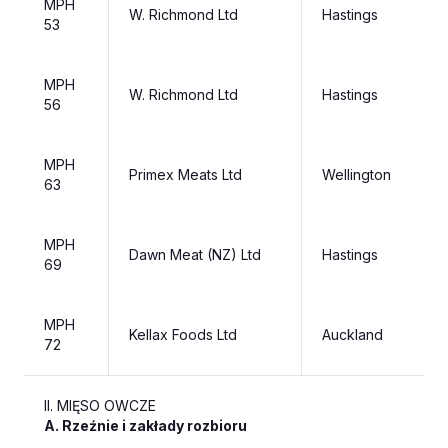
MPH
W. Richmond Ltd
Hastings
53
MPH
W. Richmond Ltd
Hastings
56
MPH
Primex Meats Ltd
Wellington
63
MPH
Dawn Meat (NZ) Ltd
Hastings
69
MPH
Kellax Foods Ltd
Auckland
72
II. MIĘSO OWCZE
A. Rzeźnie i zakłady rozbioru