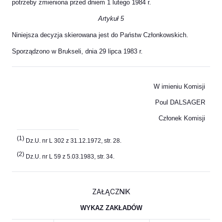
potrzeby zmieniona przed dniem 1 lutego 1984 r.
Artykuł 5
Niniejsza decyzja skierowana jest do Państw Członkowskich.
Sporządzono w Brukseli, dnia 29 lipca 1983 r.
W imieniu Komisji
Poul DALSAGER
Członek Komisji
(1)
Dz.U. nr L 302 z 31.12.1972, str. 28.
(2)
Dz.U. nr L 59 z 5.03.1983, str. 34.
ZAŁĄCZNIK
WYKAZ ZAKŁADÓW