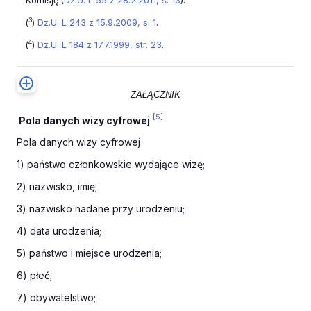
Komisję (
Dz.U. L 55 z 28.2.2011, s. 13
).
3
(
)
Dz.U. L 243 z 15.9.2009, s. 1
.
4
(
)
Dz.U. L 184 z 17.7.1999, str. 23
.
ZAŁĄCZNIK
[5]
Pola danych wizy cyfrowej
Pola danych wizy cyfrowej
1) państwo członkowskie wydające wizę;
2) nazwisko, imię;
3) nazwisko nadane przy urodzeniu;
4) data urodzenia;
5) państwo i miejsce urodzenia;
6) płeć;
7) obywatelstwo;