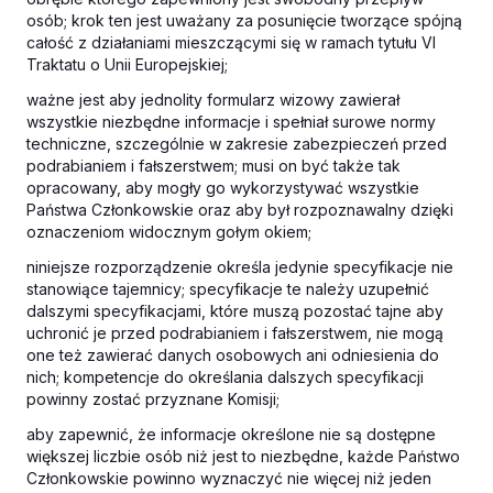
osób; krok ten jest uważany za posunięcie tworzące spójną
całość z działaniami mieszczącymi się w ramach tytułu VI
Traktatu o Unii Europejskiej;
ważne jest aby jednolity formularz wizowy zawierał
wszystkie niezbędne informacje i spełniał surowe normy
techniczne, szczególnie w zakresie zabezpieczeń przed
podrabianiem i fałszerstwem; musi on być także tak
opracowany, aby mogły go wykorzystywać wszystkie
Państwa Członkowskie oraz aby był rozpoznawalny dzięki
oznaczeniom widocznym gołym okiem;
niniejsze rozporządzenie określa jedynie specyfikacje nie
stanowiące tajemnicy; specyfikacje te należy uzupełnić
dalszymi specyfikacjami, które muszą pozostać tajne aby
uchronić je przed podrabianiem i fałszerstwem, nie mogą
one też zawierać danych osobowych ani odniesienia do
nich; kompetencje do określania dalszych specyfikacji
powinny zostać przyznane Komisji;
aby zapewnić, że informacje określone nie są dostępne
większej liczbie osób niż jest to niezbędne, każde Państwo
Członkowskie powinno wyznaczyć nie więcej niż jeden