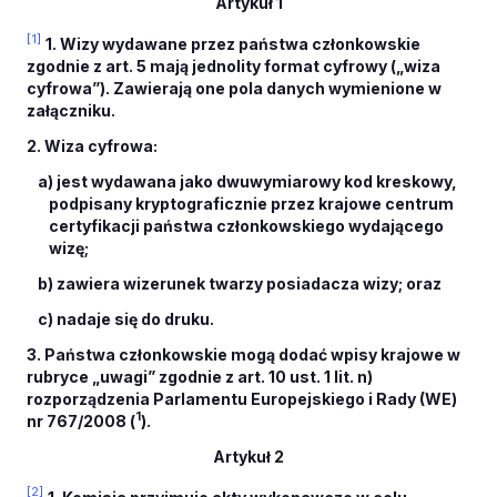
Artykuł 1
[1]
1. Wizy wydawane przez państwa członkowskie
zgodnie z art. 5 mają jednolity format cyfrowy („wiza
cyfrowa”). Zawierają one pola danych wymienione w
załączniku.
2. Wiza cyfrowa:
a) jest wydawana jako dwuwymiarowy kod kreskowy,
podpisany kryptograficznie przez krajowe centrum
certyfikacji państwa członkowskiego wydającego
wizę;
b) zawiera wizerunek twarzy posiadacza wizy; oraz
c) nadaje się do druku.
3. Państwa członkowskie mogą dodać wpisy krajowe w
rubryce „uwagi” zgodnie z art. 10 ust. 1 lit. n)
rozporządzenia Parlamentu Europejskiego i Rady (WE)
1
nr 767/2008 (
).
Artykuł 2
[2]
1. Komisja przyjmuje akty wykonawcze w celu