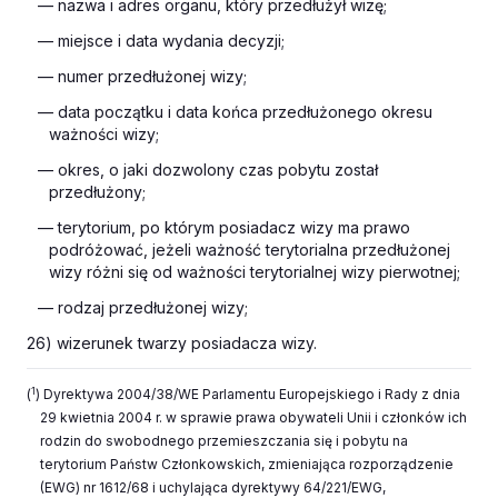
— nazwa i adres organu, który przedłużył wizę;
— miejsce i data wydania decyzji;
— numer przedłużonej wizy;
— data początku i data końca przedłużonego okresu
ważności wizy;
— okres, o jaki dozwolony czas pobytu został
przedłużony;
— terytorium, po którym posiadacz wizy ma prawo
podróżować, jeżeli ważność terytorialna przedłużonej
wizy różni się od ważności terytorialnej wizy pierwotnej;
— rodzaj przedłużonej wizy;
26) wizerunek twarzy posiadacza wizy.
1
(
) Dyrektywa 2004/38/WE Parlamentu Europejskiego i Rady z dnia
29 kwietnia 2004 r. w sprawie prawa obywateli Unii i członków ich
rodzin do swobodnego przemieszczania się i pobytu na
terytorium Państw Członkowskich, zmieniająca rozporządzenie
(EWG) nr 1612/68 i uchylająca dyrektywy 64/221/EWG,