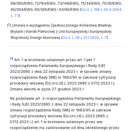
68/360/EWG, 72/194/EWG, 73/148/EWG, 75/34/EWG, 75/35/EWG,
90/364/EWG, 90/365/EWG i 93/96/EWG (
Dz.U. L 158 z 30.4.2004,
s. 77
).
2
(
) Umowa o wystąpieniu Zjednoczonego Królestwa Wielkiej
Brytanii i Irlandii Północnej z Unii Europejskiej i Europejskiej
Wspólnoty Energii Atomowej (
Dz.U. L 29 z 31.1.2020, s. 7
).
[1]
Art. 1 w brzmieniu ustalonym przez art. 1 pkt 1
rozporządzenia Parlamentu Europejskiego i Rady (UE)
2023/2685 z dnia 22 listopada 2023 r. w sprawie zmiany
rozporządzenia Rady (WE) nr 1683/95 w zakresie cyfryzacji
procedury wizowej (Dz.Urz.UE.L.2023.2685 z 07.12.2023 r.).
Zmiana weszła w życie 27 grudnia 2023 r.
Na podstawie art. 3 rozporządzenia Parlamentu Europejskiego
i Rady (UE) 2023/2685 z dnia 22 listopada 2023 r. w sprawie
zmiany rozporządzenia Rady (WE) nr 1683/95 w zakresie
cyfryzacji procedury wizowej (Dz.Urz.UE.L.2023.2685 z
07.12.2023 r.) art. 1 w brzmieniu ustalonym przez ww.
rozporządzenie ma zastosowanie od dnia określonego przez