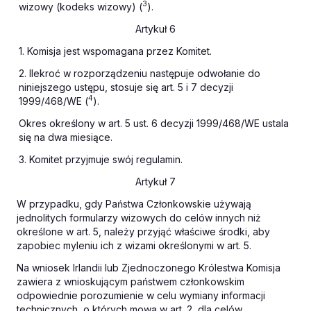
3
wizowy (kodeks wizowy) (
).
Artykuł 6
1. Komisja jest wspomagana przez Komitet.
2. Ilekroć w rozporządzeniu następuje odwołanie do
niniejszego ustępu, stosuje się art. 5 i 7 decyzji
4
1999/468/WE (
).
Okres określony w art. 5 ust. 6 decyzji 1999/468/WE ustala
się na dwa miesiące.
3. Komitet przyjmuje swój regulamin.
Artykuł 7
W przypadku, gdy Państwa Członkowskie używają
jednolitych formularzy wizowych do celów innych niż
określone w art. 5, należy przyjąć właściwe środki, aby
zapobiec myleniu ich z wizami określonymi w art. 5.
Na wniosek Irlandii lub Zjednoczonego Królestwa Komisja
zawiera z wnioskującym państwem członkowskim
odpowiednie porozumienie w celu wymiany informacji
technicznych, o których mowa w art. 2, dla celów