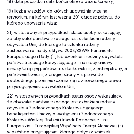
18) data początku i data końca okresu ważności wizy;
19) liczba wjazdów, do których upoważnia wiza na
terytorium, na którym jest ważna; 20) długość pobytu, do
którego upoważnia wiza;
21) w stosownych przypadkach status osoby wskazujący,
że obywatel państwa trzeciego jest członkiem rodziny
obywatela Unii, do którego to członka rodziny
zastosowanie ma dyrektywa 2004/38/WE Parlamentu
1
Europejskiego i Rady (
), lub członkiem rodziny obywatela
państwa trzeciego korzystającego – na mocy umowy
między Unią i jej państwami członkowskimi, z jednej strony, a
państwem trzecim, z drugiej strony – z prawa do
swobodnego przemieszczania się równoważnego prawu
przysługującemu obywatelom Unii;
22) w stosownych przypadkach status osoby wskazujący,
że obywatel państwa trzeciego jest członkiem rodziny
obywatela Zjednoczonego Królestwa będącego
beneficjentem Umowy o wystąpieniu Zjednoczonego
Królestwa Wielkiej Brytanii i Irlandii Północnej z Unii
2
Europejskiej i Europejskiej Wspólnoty Energii Atomowej (
)
w państwie przyjmującym, którego dotyczy wniosek