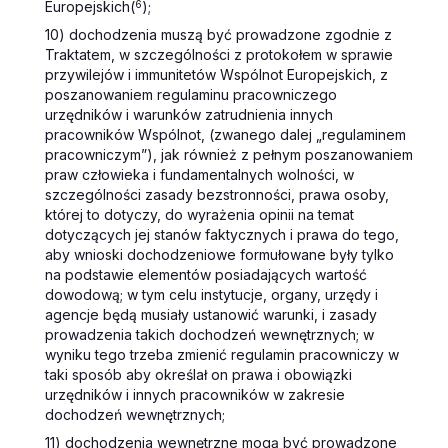
Europejskich(
6
);
10) dochodzenia muszą być prowadzone zgodnie z
Traktatem, w szczególności z protokołem w sprawie
przywilejów i immunitetów Wspólnot Europejskich, z
poszanowaniem regulaminu pracowniczego
urzędników i warunków zatrudnienia innych
pracowników Wspólnot, (zwanego dalej „regulaminem
pracowniczym”), jak również z pełnym poszanowaniem
praw człowieka i fundamentalnych wolności, w
szczególności zasady bezstronności, prawa osoby,
której to dotyczy, do wyrażenia opinii na temat
dotyczących jej stanów faktycznych i prawa do tego,
aby wnioski dochodzeniowe formułowane były tylko
na podstawie elementów posiadających wartość
dowodową; w tym celu instytucje, organy, urzędy i
agencje będą musiały ustanowić warunki, i zasady
prowadzenia takich dochodzeń wewnętrznych; w
wyniku tego trzeba zmienić regulamin pracowniczy w
taki sposób aby określał on prawa i obowiązki
urzędników i innych pracowników w zakresie
dochodzeń wewnętrznych;
11) dochodzenia wewnętrzne mogą być prowadzone