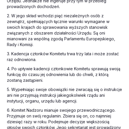
Urzędu. Jednakże nie ingeruje przy tym w przebieg
prowadzonych dochodzeń.
2. W jego skład wchodzi pięć niezależnych osób z
zewnątrz, spełniających łącznie warunki wymagane w
swoich krajach do sprawowania wyższych stanowisk
związanych z obszarem działalności Urzędu. Są oni
mianowani za wspólną zgodą Parlamentu Europejskiego,
Rady i Komisji.
3. Kadencja członków Komitetu trwa trzy lata i może zostać
raz odnowiona.
4. Po upływie kadencji członkowie Komitetu sprawują swoją
funkcję do czasu jej odnowienia lub do chwili, z którą
zostaną zastąpieni.
5. Wypełniając swoje obowiązki nie zwracają się o instrukcje
ani nie przyjmują instrukcji jakiegokolwiek rządu ani
instytucji, organu, urzędu lub agencji.
6. Komitet Nadzoru mianuje swojego przewodniczącego.
Przyjmuje on swój regulamin. Zbiera się on, co najmniej
dziesięć razy w roku. Podejmuje decyzje większością
głosów swoich członków. Jego sekretariat jest prowadzony