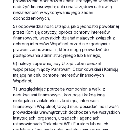
prowadzenie dochodzeń administracyjnych w sprawie
nadużyć finansowych; dała ona Urzędowi całkowitą
niezależność w wykonywaniu jego zadań
dochodzeniowych;
5) odpowiedzialność Urzędu, jako jednostki powołanej
przez Komisję dotyczy, oprócz ochrony interesów
finansowych, wszystkich działań mających związek z
ochroną interesów Wspólnot przed niezgodnymi z
prawem zachowaniami, które mogą prowadzić do
postępowania administracyjnego lub karnego;
6) należy zapewnić, aby Urząd zabezpieczał
współpracę między Państwami Członkowskimi i Komisją
mającą na celu ochronę interesów finansowych
Wspólnot;
7) uwzględniając potrzebę wzmocnienia walki z
nadużyciami finansowymi, korupcją i każdą inną
nielegalną działalności szkodzącą interesom
finansowym Wspólnot, Urząd musi posiadać możliwość
prowadzenia wewnętrznych dochodzeń we wszystkich
instytucjach, organach, urzędach i agencjach
ustanowionych Traktatami WE i Euratom lub na ich
podstawie (zwanych dalej „instytucjami, organami,