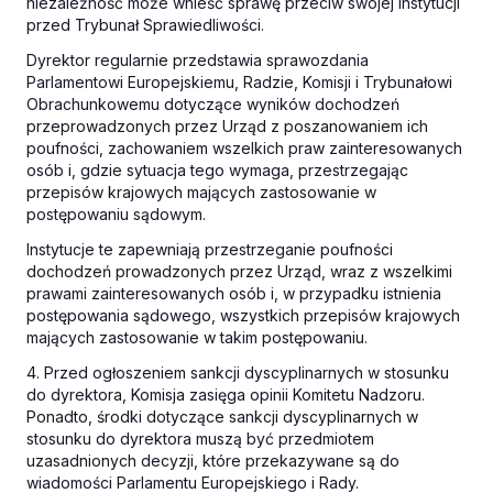
niezależność może wnieść sprawę przeciw swojej instytucji
przed Trybunał Sprawiedliwości.
Dyrektor regularnie przedstawia sprawozdania
Parlamentowi Europejskiemu, Radzie, Komisji i Trybunałowi
Obrachunkowemu dotyczące wyników dochodzeń
przeprowadzonych przez Urząd z poszanowaniem ich
poufności, zachowaniem wszelkich praw zainteresowanych
osób i, gdzie sytuacja tego wymaga, przestrzegając
przepisów krajowych mających zastosowanie w
postępowaniu sądowym.
Instytucje te zapewniają przestrzeganie poufności
dochodzeń prowadzonych przez Urząd, wraz z wszelkimi
prawami zainteresowanych osób i, w przypadku istnienia
postępowania sądowego, wszystkich przepisów krajowych
mających zastosowanie w takim postępowaniu.
4. Przed ogłoszeniem sankcji dyscyplinarnych w stosunku
do dyrektora, Komisja zasięga opinii Komitetu Nadzoru.
Ponadto, środki dotyczące sankcji dyscyplinarnych w
stosunku do dyrektora muszą być przedmiotem
uzasadnionych decyzji, które przekazywane są do
wiadomości Parlamentu Europejskiego i Rady.