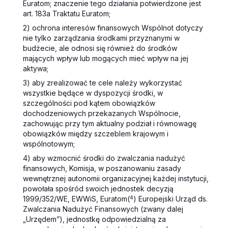
Euratom; znaczenie tego działania potwierdzone jest
art. 183a Traktatu Euratom;
2) ochrona interesów finansowych Wspólnot dotyczy
nie tylko zarządzania środkami przyznanymi w
budżecie, ale odnosi się również do środków
mających wpływ lub mogących mieć wpływ na jej
aktywa;
3) aby zrealizować te cele należy wykorzystać
wszystkie będące w dyspozycji środki, w
szczególności pod kątem obowiązków
dochodzeniowych przekazanych Wspólnocie,
zachowując przy tym aktualny podział i równowagę
obowiązków między szczeblem krajowym i
wspólnotowym;
4) aby wzmocnić środki do zwalczania nadużyć
finansowych, Komisja, w poszanowaniu zasady
wewnętrznej autonomii organizacyjnej każdej instytucji,
powołała spośród swoich jednostek decyzją
1999/352/WE, EWWiS, Euratom(
4
) Europejski Urząd ds.
Zwalczania Nadużyć Finansowych (zwany dalej
„Urzędem”), jednostkę odpowiedzialną za