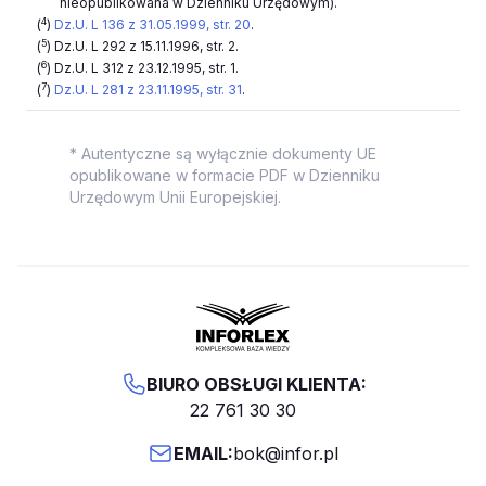
nieopublikowana w Dzienniku Urzędowym).
4
(
)
Dz.U. L 136 z 31.05.1999, str. 20
.
5
(
)
Dz.U. L 292 z 15.11.1996, str. 2
.
6
(
)
Dz.U. L 312 z 23.12.1995, str. 1
.
7
(
)
Dz.U. L 281 z 23.11.1995, str. 31
.
* Autentyczne są wyłącznie dokumenty UE
opublikowane w formacie PDF w Dzienniku
Urzędowym Unii Europejskiej.
BIURO OBSŁUGI KLIENTA:
22 761 30 30
EMAIL:
bok@infor.pl