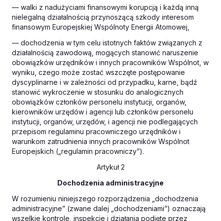
— walki z nadużyciami finansowymi korupcją i każdą inną
nielegalną działalnością przynoszącą szkody interesom
finansowym Europejskiej Wspólnoty Energii Atomowej,
— dochodzenia w tym celu istotnych faktów związanych z
działalnością zawodową, mogących stanowić naruszenie
obowiązków urzędników i innych pracowników Wspólnot, w
wyniku, czego może zostać wszczęte postępowanie
dyscyplinarne i w zależności od przypadku, karne, bądź
stanowić wykroczenie w stosunku do analogicznych
obowiązków członków personelu instytucji, organów,
kierowników urzędów i agencji lub członków personelu
instytucji, organów, urzędów, i agencji nie podlegających
przepisom regulaminu pracowniczego urzędników i
warunkom zatrudnienia innych pracowników Wspólnot
Europejskich („regulamin pracowniczy”).
Artykuł 2
Dochodzenia administracyjne
W rozumieniu niniejszego rozporządzenia „dochodzenia
administracyjne” (zwane dalej „dochodzeniami”) oznaczają
wszelkie kontrole, inspekcje i działania podjęte przez