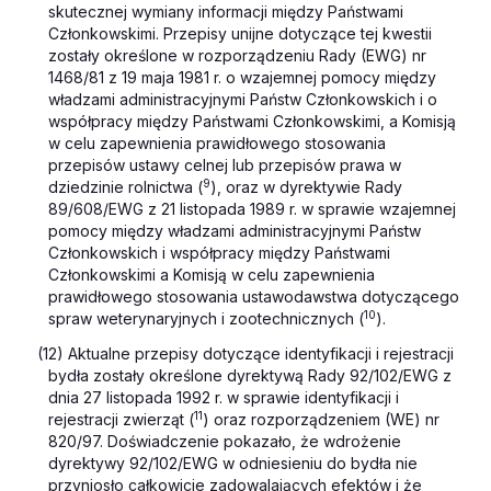
skutecznej wymiany informacji między Państwami
Członkowskimi. Przepisy unijne dotyczące tej kwestii
zostały określone w rozporządzeniu Rady (EWG) nr
1468/81 z 19 maja 1981 r. o wzajemnej pomocy między
władzami administracyjnymi Państw Członkowskich i o
współpracy między Państwami Członkowskimi, a Komisją
w celu zapewnienia prawidłowego stosowania
przepisów ustawy celnej lub przepisów prawa w
9
dziedzinie rolnictwa (
), oraz w dyrektywie Rady
89/608/EWG z 21 listopada 1989 r. w sprawie wzajemnej
pomocy między władzami administracyjnymi Państw
Członkowskich i współpracy między Państwami
Członkowskimi a Komisją w celu zapewnienia
prawidłowego stosowania ustawodawstwa dotyczącego
10
spraw weterynaryjnych i zootechnicznych (
).
(12) Aktualne przepisy dotyczące identyfikacji i rejestracji
bydła zostały określone dyrektywą Rady 92/102/EWG z
dnia 27 listopada 1992 r. w sprawie identyfikacji i
11
rejestracji zwierząt (
) oraz rozporządzeniem (WE) nr
820/97. Doświadczenie pokazało, że wdrożenie
dyrektywy 92/102/EWG w odniesieniu do bydła nie
przyniosło całkowicie zadowalających efektów i że