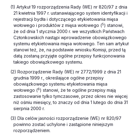
(1) Artykuł 19 rozporządzenia Rady (WE) nr 820/97 z dnia
21 kwietnia 1997 r. ustanawiającego system identyfikacji i
rejestracji bydła i dotyczącego etykietowania mięsa
5
wołowego i produktów z mięsa wołowego (
) stanowi,
że od dnia 1 stycznia 2000 r. we wszystkich Państwach
Członkowskich nastąpi wprowadzenie obowiązkowego
systemu etykietowania mięsa wołowego. Ten sam artykuł
stanowi też, że, na podstawie wniosku Komisji, przed tą
datą zostaną przyjęte ogólne przepisy funkcjonowania
takiego obowiązkowego systemu.
(2) Rozporządzenie Rady (WE) nr 2772/1999 z dnia 21
grudnia 1999 r., określające ogólne przepisy
obowiązkowego systemu etykietowania mięsa
6
wołowego (
) stanowi, że te ogólne przepisy mają
zastosowanie tylko tymczasowe, przez okres nie więcej
niż ośmiu miesięcy, to znaczy od dnia 1 lutego do dnia 31
sierpnia 2000 r.
(3) Dla celów jasności rozporządzenie (WE) nr 820/97
powinno zostać uchylone i zastąpione niniejszym
rozporządzeniem.