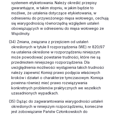
systemem etykietowania. Należy określić przepisy
gwarantujące, w takim stopniu, w jakim będzie to
możliwe, że ustalenia dotyczące etykietowania, w
odniesieniu do przywożonego mięsa wołowego, cechują
się wiarygodnością równorzędną względem ustaleń
obowiązujących w odniesieniu do mięsa wołowego ze
Wspólnoty.
(34) Zmiana, związana z przejściem od ustaleń
określonych w tytule II rozporządzenia (WE) nr 820/97
na ustalenia określone w rozporządzeniu niniejszym
może powodować powstanie trudności, które nie są
przedmiotem niniejszego rozporządzenia. Dla
uwzględnienia możliwości wystąpienia takich trudności
należy zapewnić Komisji prawo podjęcia właściwych
kroków i działań o charakterze tymczasowym. Komisja
powinna również mieć prawo rozwiązywania
konkretnych problemów praktycznych we wszelkich
uzasadnionych wypadkach.
(35) Dążąc do zagwarantowania wiarygodności ustaleń
określonych w niniejszym rozporządzeniu, konieczne
jest zobowiązanie Państw Członkowskich do