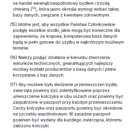
na handel wewnątrzwspólnotowy bydłem i trzodą
12
chlewną (
), która jasno określa wymogi wobec takiej
bazy danych, związane z kwestiami zdrowotnymi.
(15) Istotne jest, aby wszystkie Państwa Członkowskie
podjęły wszelkie środki, jakie mogą być konieczne dla
zapewnienia, że krajowa, komputerowa baza danych
będą w pełni gotowe do użytku w najkrótszym możliwym
terminie.
(16) Należy podjąć działania w kierunku stworzenia
warunków technicznych, gwarantujących najlepszy
możliwy kontakt producentów z bazą danych i pełne
korzystanie z baz danych.
(17) Aby możliwe było śledzenie przemieszczeń bydła,
zwierzęta powinny być zidentyfikowane poprzez
umieszczenie kolczyka w obu uszach oraz powinny być
zaopatrzone w paszport przy każdym przemieszczeniu.
Cechy kolczyka oraz paszportu powinny być określone
na szczeblu wspólnotowym. W zasadzie paszport
powinien być wydany dla każdego zwierzęcia, któremu
założono kolczyki.