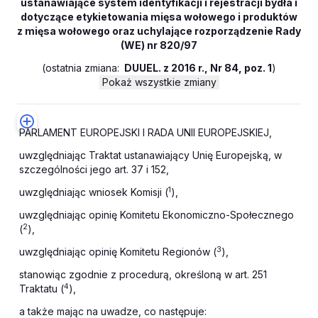
ustanawiające system identyfikacji i rejestracji bydła i
dotyczące etykietowania mięsa wołowego i produktów
z mięsa wołowego oraz uchylające rozporządzenie Rady
(WE) nr 820/97
(
ostatnia zmiana:
DUUEL. z 2016 r., Nr 84, poz. 1
)
Pokaż wszystkie zmiany
PARLAMENT EUROPEJSKI I RADA UNII EUROPEJSKIEJ,
uwzględniając Traktat ustanawiający Unię Europejską, w
szczególności jego art. 37 i 152,
1
uwzględniając wniosek Komisji (
),
uwzględniając opinię Komitetu Ekonomiczno-Społecznego
2
(
),
3
uwzględniając opinię Komitetu Regionów (
),
stanowiąc zgodnie z procedurą, określoną w art. 251
4
Traktatu (
),
a także mając na uwadze, co następuje: