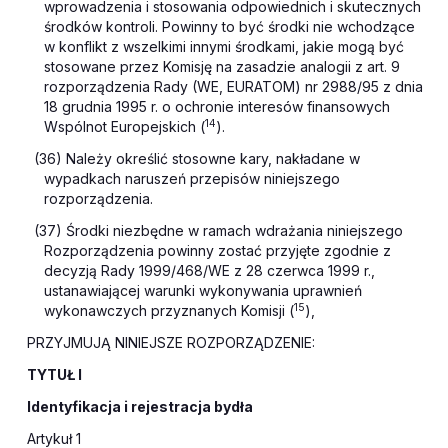
wprowadzenia i stosowania odpowiednich i skutecznych
środków kontroli. Powinny to być środki nie wchodzące
w konflikt z wszelkimi innymi środkami, jakie mogą być
stosowane przez Komisję na zasadzie analogii z art. 9
rozporządzenia Rady (WE, EURATOM) nr 2988/95 z dnia
18 grudnia 1995 r. o ochronie interesów finansowych
14
Wspólnot Europejskich (
).
(36) Należy określić stosowne kary, nakładane w
wypadkach naruszeń przepisów niniejszego
rozporządzenia.
(37) Środki niezbędne w ramach wdrażania niniejszego
Rozporządzenia powinny zostać przyjęte zgodnie z
decyzją Rady 1999/468/WE z 28 czerwca 1999 r.,
ustanawiającej warunki wykonywania uprawnień
15
wykonawczych przyznanych Komisji (
),
PRZYJMUJĄ NINIEJSZE ROZPORZĄDZENIE:
TYTUŁ I
Identyfikacja i rejestracja bydła
Artykuł 1