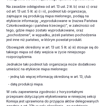
Na zasadzie odstępstwa od art. 13 ust. 2 lit. b) oraz c) oraz
od art. 13 ust. 5 lit. a) i) i ii), podmiot lub organizacja,
zajmujące się produkcją mięsa mielonego, podają na
etykiecie informację: „wyprodukowane w (nazwa Państwa
Członkowskiego i państwa trzeciego)”, w zależności od
tego, gdzie mięso zostało wyprodukowane, oraz
„pochodzenie”, w wypadku, jeżeli państwo pochodzenia
jest inne niż państwo, w którym powstał produkt.
Obowiązek określony w art. 13 ust. 5 lit. a) iii) stosuje się do
takiego mięsa od daty wejścia w życie niniejszego
rozporządzenia.
Jednakże taki podmiot lub organizacja może dodatkowo
umieścić na etykiecie mięsa mielonego:
- jedną lub więcej informację określoną w art. 13, i/lub
- datę produkcji mięsa.
W celu zapewnienia zgodności z horyzontalnymi
przepisami dotyczącymi etykietowania w niniejszej sekcji
Komisja jest uprawniona do przyjęcia aktów delegowanych
zgodnie z art. 22b w celu określenia – na podstawie