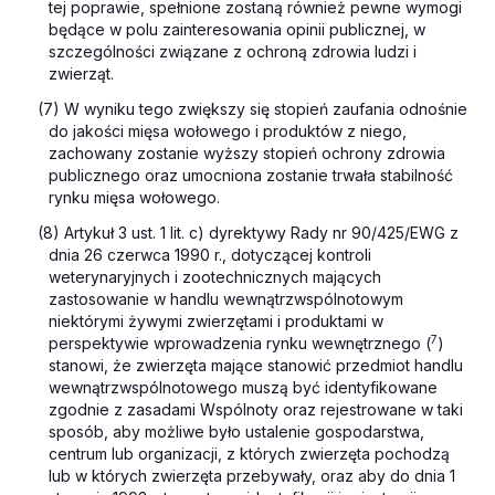
tej poprawie, spełnione zostaną również pewne wymogi
będące w polu zainteresowania opinii publicznej, w
szczególności związane z ochroną zdrowia ludzi i
zwierząt.
(7) W wyniku tego zwiększy się stopień zaufania odnośnie
do jakości mięsa wołowego i produktów z niego,
zachowany zostanie wyższy stopień ochrony zdrowia
publicznego oraz umocniona zostanie trwała stabilność
rynku mięsa wołowego.
(8) Artykuł 3 ust. 1 lit. c) dyrektywy Rady nr 90/425/EWG z
dnia 26 czerwca 1990 r., dotyczącej kontroli
weterynaryjnych i zootechnicznych mających
zastosowanie w handlu wewnątrzwspólnotowym
niektórymi żywymi zwierzętami i produktami w
7
perspektywie wprowadzenia rynku wewnętrznego (
)
stanowi, że zwierzęta mające stanowić przedmiot handlu
wewnątrzwspólnotowego muszą być identyfikowane
zgodnie z zasadami Wspólnoty oraz rejestrowane w taki
sposób, aby możliwe było ustalenie gospodarstwa,
centrum lub organizacji, z których zwierzęta pochodzą
lub w których zwierzęta przebywały, oraz aby do dnia 1