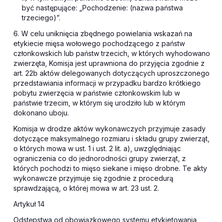
być następujące: „Pochodzenie: (nazwa państwa
trzeciego)”.
6. W celu uniknięcia zbędnego powielania wskazań na
etykiecie mięsa wołowego pochodzącego z państw
członkowskich lub państw trzecich, w których wyhodowano
zwierzęta, Komisja jest uprawniona do przyjęcia zgodnie z
art. 22b aktów delegowanych dotyczących uproszczonego
przedstawiania informacji w przypadku bardzo krótkiego
pobytu zwierzęcia w państwie członkowskim lub w
państwie trzecim, w którym się urodziło lub w którym
dokonano uboju.
Komisja w drodze aktów wykonawczych przyjmuje zasady
dotyczące maksymalnego rozmiaru i składu grupy zwierząt,
o których mowa w ust. 1 i ust. 2 lit. a), uwzględniając
ograniczenia co do jednorodności grupy zwierząt, z
których pochodzi to mięso siekane i mięso drobne. Te akty
wykonawcze przyjmuje się zgodnie z procedurą
sprawdzającą, o której mowa w art. 23 ust. 2.
Artykuł 14
Odstępstwa od obowiązkowego systemu etykietowania