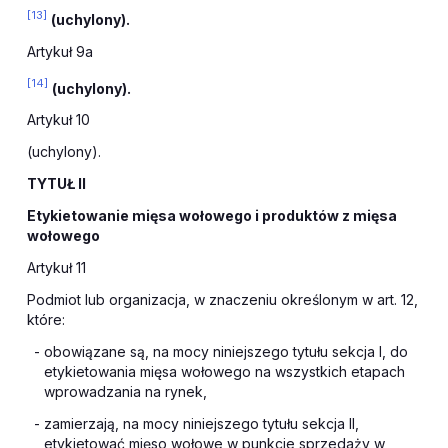
[13]
(uchylony).
Artykuł 9a
[14]
(uchylony).
Artykuł 10
(uchylony).
TYTUŁ II
Etykietowanie mięsa wołowego i produktów z mięsa
wołowego
Artykuł 11
Podmiot lub organizacja, w znaczeniu określonym w art. 12,
które:
- obowiązane są, na mocy niniejszego tytułu sekcja I, do
etykietowania mięsa wołowego na wszystkich etapach
wprowadzania na rynek,
- zamierzają, na mocy niniejszego tytułu sekcja II,
etykietować mięso wołowe w punkcie sprzedaży w