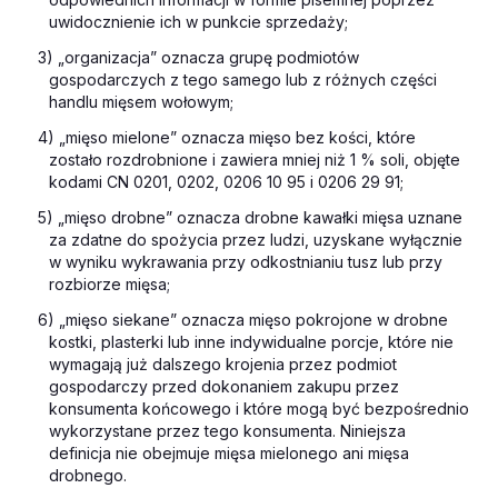
uwidocznienie ich w punkcie sprzedaży;
3) „organizacja” oznacza grupę podmiotów
gospodarczych z tego samego lub z różnych części
handlu mięsem wołowym;
4) „mięso mielone” oznacza mięso bez kości, które
zostało rozdrobnione i zawiera mniej niż 1 % soli, objęte
kodami CN 0201, 0202, 0206 10 95 i 0206 29 91;
5) „mięso drobne” oznacza drobne kawałki mięsa uznane
za zdatne do spożycia przez ludzi, uzyskane wyłącznie
w wyniku wykrawania przy odkostnianiu tusz lub przy
rozbiorze mięsa;
6) „mięso siekane” oznacza mięso pokrojone w drobne
kostki, plasterki lub inne indywidualne porcje, które nie
wymagają już dalszego krojenia przez podmiot
gospodarczy przed dokonaniem zakupu przez
konsumenta końcowego i które mogą być bezpośrednio
wykorzystane przez tego konsumenta. Niniejsza
definicja nie obejmuje mięsa mielonego ani mięsa
drobnego.