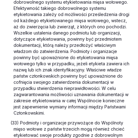
dobrowolnego systemu etykietowania mięsa wołowego.
Efektywność takiego dobrowolnego systemu
etykietowania zależy od możliwości prześledzenia drogi
od każdego etykietowanego mięsa wołowego, wstecz,
aż do zwierzęcia lub zwierząt, z których ono pochodzi.
Wszelkie ustalenia danego podmiotu lub organizacji,
dotyczące etykietowania, powinny być przedmiotem
dokumentacji, którą należy przedłożyć właściwym
władzom do zatwierdzenia. Podmioty i organizacje
powinny być upoważnione do etykietowania mięsa
wołowego tylko w przypadku, jeżeli etykieta zawiera ich
nazwę lub ich znak identyfikacyjny. Właściwe władze
państw członkowskich powinny być upoważnione do
cofnięcia swojego zatwierdzenia dokumentacji w
przypadku stwierdzenia nieprawidłowości. W celu
zagwarantowania możliwości uznawania dokumentacji w
zakresie etykietowania w całej Wspólnocie konieczne
jest zapewnienie wymiany informacji między Państwami
Członkowskimi.
(33) Podmioty i organizacje przywożące do Wspólnoty
mięso wołowe z państw trzecich mogą również chcieć
etykietować swoje produkty zgodnie z dobrowolnym