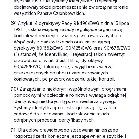
stycznia 1993 r. te systemy identyfikacji i rejestracji
obejmowały także przemieszczenia zwierząt na terenie
wszystkich Państw Członkowskich.
(9) Artykuł 14 dyrektywy Rady 91/496/EWG z dnia 15 lipca
1991 r., ustanawiającej zasady regulujące organizację
kontroli weterynaryjnej zwierząt wprowadzanych do
Wspólnoty z państw trzecich oraz zmieniającej
dyrektywy 89/662/EWG, 90/425/EWG oraz 90/675/EWG
8
(
) stanowi, że identyfikacji i rejestracji takich zwierząt,
przewidzianej w art. 3 ust. 1 lit. c) dyrektywy
90/425/EWG, dokonuje się, z wyjątkiem zwierząt
przeznaczonych do uboju i zarejestrowanych
koniowatych, po przeprowadzeniu takiej kontroli.
(10) Zarządzanie niektórymi wspólnotowymi programami
pomocowymi w dziedzinie rolnictwa wymaga odrębnej
identyfikacji niektórych typów inwentarza żywego.
Systemy identyfikacji i rejestracji muszą się, zatem
nadawać do stosowania i kontrolowania takich
odrębnych procedur identyfikacyjnych.
(11) Dla celów prawidłowego stosowania niniejszego
rozporządzenia konieczne jest zapewnienie szybkiej i