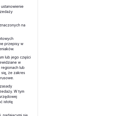
 ustanowienie
rzedaży
eznaczonych na
notowych
ne przepisy w
eniaków.
m lub jego części
zewidziane w
 regionach lub
 się, że zakres
irusowe.
 zasady
zedaży. W tym
 urzędowej
ć istotę
, nadającymi się