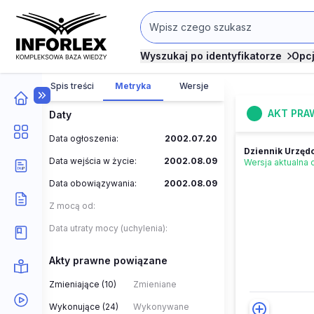
Wyszukaj po identyfikatorze
Opc
Spis treści
Metryka
Wersje
AKT PRA
Daty
Data ogłoszenia:
2002.07.20
Dziennik Urzędo
Data wejścia w życie:
2002.08.09
Wersja aktualna
Data obowiązywania:
2002.08.09
Z mocą od:
Data utraty mocy (uchylenia):
Akty prawne powiązane
Zmieniające (10)
Zmieniane
Wykonujące (24)
Wykonywane