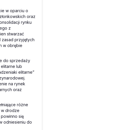
cie w oparciu o
złonkowskich oraz
nsolidacji rynku
nego z
ien stwarzać
 zasad przyjętych
n w obrębie
ne do sprzedaży
elitarne lub
dzeniaki elitarne”
ędzynarodowej.
nie na rynek
arnych oraz
łniające różne
e w drodze
 powinno się
w odniesieniu do