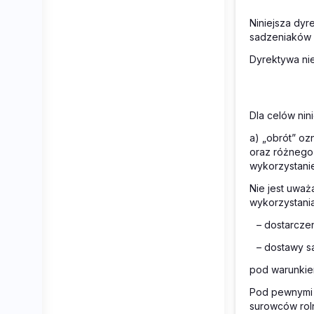
Niniejsza dy
sadzeniaków 
Dyrektywa ni
Dla celów nin
a) „obrót” o
oraz różnego
wykorzystani
Nie jest uwa
wykorzystania
– dostarcze
– dostawy s
pod warunkie
Pod pewnymi 
surowców rol