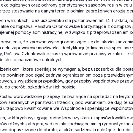
 ekologicznych oraz ochrony genetycznych zasobów roślin w celu
przez stosowanie na danym terenie odmian zagrożonych erozją ge
ch warunkach i bez uszczerbku dla postanowień art. 14 Traktatu, 
alne odstępstwa. Państwa Członkowskie korzystające z odstępstw 
jemnej pomocy administracyjnej w związku z przeprowadzeniem kon
apewnienia, że zarówno wymogi odnoszące się do jakości sadzeniak
 celu zapewnienie możliwości identyfikacji (odmiany) są spełniane 
y, Państwa Członkowskie muszą wprowadzić przepisy w zakresie s
nich mechanizmów kontrolnych.
dzeniakami, które spełniają te wymagania, bez uszczerbku dla posta
, nie powinien podlegać żadnym ograniczeniom poza przewidzianym
owych, z wyjątkiem przypadków, gdy przepisy wspólnotowe przewid
iu do chorób, szkodników i ich nosicieli.
 zostać wprowadzone przepisy zezwalające na sprzedaż na teryto
ków zebranych w państwach trzecich, pod warunkiem, że dają te s
ki urzędowo kwalifikowane we Wspólnocie i spełniające wspólnoto
ch, w których występują trudności w uzyskaniu zapasów kwalifiko
ów różnych kategorii, sadzeniaki spełniające mniej rygorystyczn
owo dopuszczone do obrotu, a także sadzeniaki należące do odmi