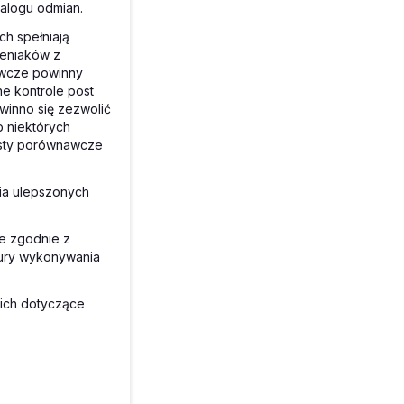
talogu odmian.
h spełniają
zeniaków z
awcze powinny
ne kontrole
post
winno się zezwolić
 niektórych
esty porównawcze
ia ulepszonych
te zgodnie z
dury wykonywania
kich dotyczące