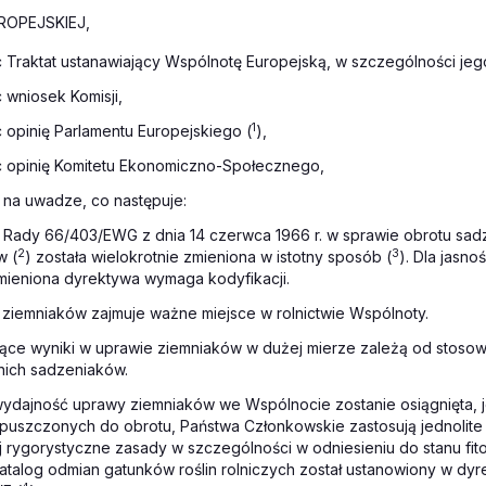
ROPEJSKIEJ,
 Traktat ustanawiający Wspólnotę Europejską, w szczególności jego 
 wniosek Komisji,
1
 opinię Parlamentu Europejskiego (
),
c opinię Komitetu Ekonomiczno-Społecznego,
 na uwadze, co następuje:
a Rady 66/403/EWG z dnia 14 czerwca 1966 r. w sprawie obrotu sad
2
3
w (
) została wielokrotnie zmieniona w istotny sposób (
). Dla jasno
mieniona dyrektywa wymaga kodyfikacji.
 ziemniaków zajmuje ważne miejsce w rolnictwie Wspólnoty.
jące wyniki w uprawie ziemniaków w dużej mierze zależą od stosow
ich sadzeniaków.
ydajność uprawy ziemniaków we Wspólnocie zostanie osiągnięta, j
uszczonych do obrotu, Państwa Członkowskie zastosują jednolite i
j rygorystyczne zasady w szczególności w odniesieniu do stanu fit
talog odmian gatunków roślin rolniczych został ustanowiony w dy