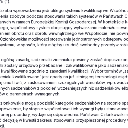
4
E (
).
potrzeba wprowadzenia jednolitego systemu kwalifikacji we Wspólno
enia zdobyte podczas stosowania takich systemów w Państwach C
ych w ramach Europejskiej Komisji Gospodarczej. W kontekście ko
ego, wspólnotowy system obejmujący wytwarzanie materiału siew
eniem obrotu oraz obrotu wewnętrznego we Wspólnocie, nie powin
Członkowskim możliwości stosowania jednostronnych odstępstw od
systemu, w sposób, który mógłby utrudnić swobodny przepływ rośli
.
z ogólną zasadą, sadzeniaki ziemniaka powinny zostać dopuszczo
eśli zostały urzędowo przebadane i zakwalifikowane jako sadzeniaki 
 kwalifikowane zgodnie z zasadami kwalifikacji. Wybór terminów „sa
eniaki kwalifikowane” jest oparty na już istniejącej terminologii mi
ię umożliwić, z zastosowaniem szczególnych warunków, wprowadze
ych sadzeniaków z pokoleń wcześniejszych niż sadzeniaków elit
ów o parametrach wymaganych.
Członkowskie mogą podzielić kategorie sadzeniaków na stopnie spe
apewnienie, by stopnie wspólnotowe i ich wymogi były ustanawian
zonej procedury, wydaje się odpowiednie. Państwom Członkowskim
ć decyzję w kwestii zakresu stosowania przyspieszonej procedury 
ji.