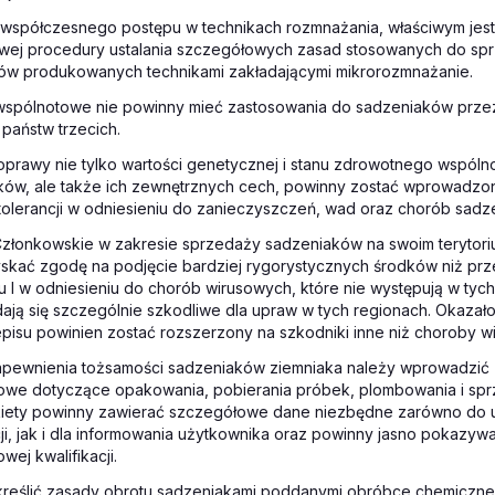
e współczesnego postępu w technikach rozmnażania, właściwym jest
wej procedury ustalania szczegółowych zasad stosowanych do sp
ów produkowanych technikami zakładającymi mikrorozmnażanie.
 wspólnotowe nie powinny mieć zastosowania do sadzeniaków prz
państw trzecich.
oprawy nie tylko wartości genetycznej i stanu zdrowotnego wspól
ków, ale także ich zewnętrznych cech, powinny zostać wprowadzo
tolerancji w odniesieniu do zanieczyszczeń, wad oraz chorób sadz
Członkowskie w zakresie sprzedaży sadzeniaków na swoim terytoriu
skać zgodę na podjęcie bardziej rygorystycznych środków niż pr
u I w odniesieniu do chorób wirusowych, które nie występują w tych
ają się szczególnie szkodliwe dla upraw w tych regionach. Okazało
pisu powinien zostać rozszerzony na szkodniki inne niż choroby w
zapewnienia tożsamości sadzeniaków ziemniaka należy wprowadzić
owe dotyczące opakowania, pobierania próbek, plombowania i spr
ykiety powinny zawierać szczegółowe dane niezbędne zarówno do
ji, jak i dla informowania użytkownika oraz powinny jasno pokazywa
wej kwalifikacji.
kreślić zasady obrotu sadzeniakami poddanymi obróbce chemicznej