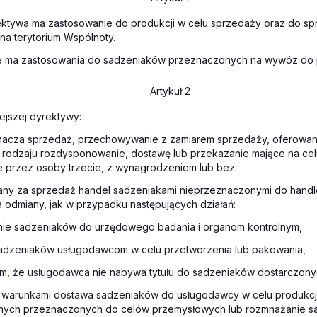
rektywa ma zastosowanie do produkcji w celu sprzedaży oraz do s
na terytorium Wspólnoty.
e ma zastosowania do sadzeniaków przeznaczonych na wywóz do p
Artykuł 2
iejszej dyrektywy:
znacza sprzedaż, przechowywanie z zamiarem sprzedaży, oferowan
 rodzaju rozdysponowanie, dostawę lub przekazanie mające na ce
e przez osoby trzecie, z wynagrodzeniem lub bez.
żany za sprzedaż handel sadzeniakami nieprzeznaczonymi do han
 odmiany, jak w przypadku następujących działań:
nie sadzeniaków do urzędowego badania i organom kontrolnym,
adzeniaków usługodawcom w celu przetworzenia lub pakowania,
m, że usługodawca nie nabywa tytułu do sadzeniaków dostarczony
warunkami dostawa sadzeniaków do usługodawcy w celu produkcji
nych przeznaczonych do celów przemysłowych lub rozmnażanie s