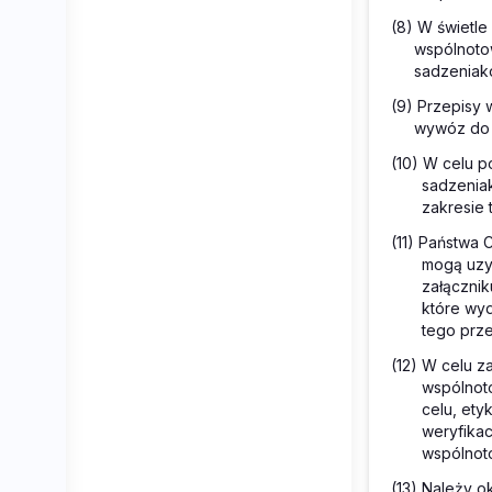
(8) W świetl
wspólnoto
sadzeniak
(9) Przepisy
wywóz do 
(10) W celu p
sadzenia
zakresie 
(11) Państwa 
mogą uzy
załącznik
które wyd
tego prze
(12) W celu 
wspólnot
celu, et
weryfikac
wspólnoto
(13) Należy o