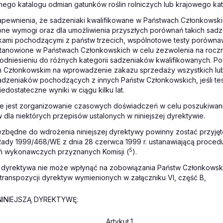
ego katalogu odmian gatunków roślin rolniczych lub krajowego ka
apewnienia, że sadzeniaki kwalifikowane w Państwach Członkowskic
one wymogi oraz dla umożliwienia przyszłych porównań takich sad
kami pochodzącymi z państw trzecich, wspólnotowe testy porówn
stanowione w Państwach Członkowskich w celu zezwolenia na rocz
odniesieniu do różnych kategorii sadzeniaków kwalifikowanych. Po
 Członkowskim na wprowadzenie zakazu sprzedaży wszystkich lub
adzeniaków pochodzących z innych Państw Członkowskich, jeśli t
edostateczne wyniki w ciągu kilku lat.
e jest zorganizowanie czasowych doświadczeń w celu poszukiwan
w dla niektórych przepisów ustalonych w niniejszej dyrektywie.
iezbędne do wdrożenia niniejszej dyrektywy powinny zostać przyję
Rady 1999/468/WE z dnia 28 czerwca 1999 r. ustanawiającą proce
5
ń wykonawczych przyznanych Komisji (
).
za dyrektywa nie może wpłynąć na zobowiązania Państw Członkows
transpozycji dyrektyw wymienionych w załączniku VI, część B,
INIEJSZĄ DYREKTYWĘ:
Artykuł 1