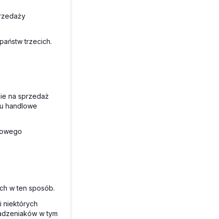
przedaży
aństw trzecich.
ie na sprzedaż
lu handlowe
dlowego
ch w ten sposób.
 niektórych
adzeniaków w tym