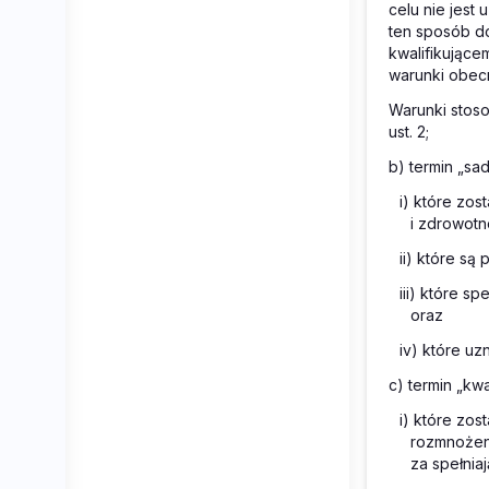
celu nie jes
ten sposób d
kwalifikując
warunki obec
Warunki stoso
ust. 2;
b) termin „sa
i) które zo
i zdrowotn
ii) które s
iii) które s
oraz
iv) które uz
c) termin „kw
i) które zo
rozmnożeni
za spełnia