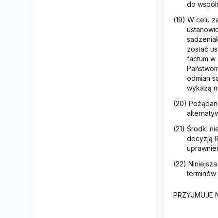
do wspóln
(19) W celu z
ustanowi
sadzenia
zostać u
factum
w 
Państwom
odmian s
wykażą ni
(20) Pożądan
alternaty
(21) Środki n
decyzją 
uprawnie
(22) Niniejs
terminów 
PRZYJMUJE N