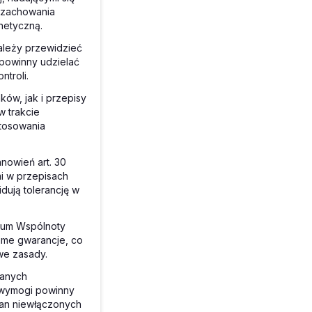
 zachowania
netyczną.
należy przewidzieć
powinny udzielać
troli.
ów, jak i przepisy
w trakcie
tosowania
nowień art. 30
i w przepisach
ują tolerancję w
rium Wspólnoty
ame gwarancje, co
we zasady.
wanych
e wymogi powinny
an niewłączonych