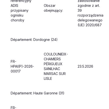
referencyjny
zastosowanie
ADIS
Obszar
zgodnie z art.
przypisany
obejmujący:
39
ognisku
rozporządzenia
choroby
delegowanego
(UE) 2020/687
D
é
partement: Dordogne (24)
COULOUNIEIX-
CHAMIERS
FR-
PÉRIGUEUX
HPAI(P)-2026-
23.5.2026
SANILHAC
00017
MARSAC SUR
LISLE
D
é
partement: Haute Garonne (31)
FR-