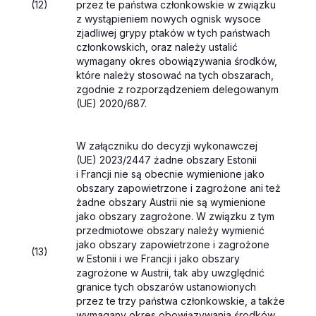
(12)
przez te państwa członkowskie w związku
z wystąpieniem nowych ognisk wysoce
zjadliwej grypy ptaków w tych państwach
członkowskich, oraz należy ustalić
wymagany okres obowiązywania środków,
które należy stosować na tych obszarach,
zgodnie z rozporządzeniem delegowanym
(UE) 2020/687.
W załączniku do decyzji wykonawczej
(UE) 2023/2447 żadne obszary Estonii
i Francji nie są obecnie wymienione jako
obszary zapowietrzone i zagrożone ani też
żadne obszary Austrii nie są wymienione
jako obszary zagrożone. W związku z tym
przedmiotowe obszary należy wymienić
jako obszary zapowietrzone i zagrożone
(13)
w Estonii i we Francji i jako obszary
zagrożone w Austrii, tak aby uwzględnić
granice tych obszarów ustanowionych
przez te trzy państwa członkowskie, a także
wymagany okres obowiązywania środków,