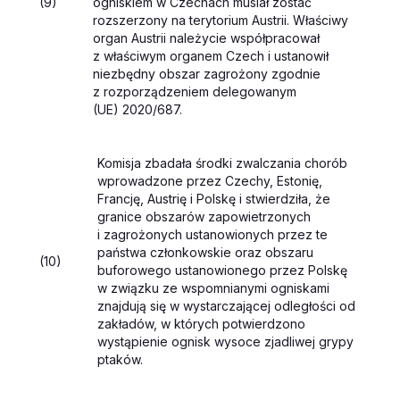
(9)
ogniskiem w Czechach musiał zostać
rozszerzony na terytorium Austrii. Właściwy
organ Austrii należycie współpracował
z właściwym organem Czech i ustanowił
niezbędny obszar zagrożony zgodnie
z rozporządzeniem delegowanym
(UE) 2020/687.
Komisja zbadała środki zwalczania chorób
wprowadzone przez Czechy, Estonię,
Francję, Austrię i Polskę i stwierdziła, że
granice obszarów zapowietrzonych
i zagrożonych ustanowionych przez te
państwa członkowskie oraz obszaru
(10)
buforowego ustanowionego przez Polskę
w związku ze wspomnianymi ogniskami
znajdują się w wystarczającej odległości od
zakładów, w których potwierdzono
wystąpienie ognisk wysoce zjadliwej grypy
ptaków.