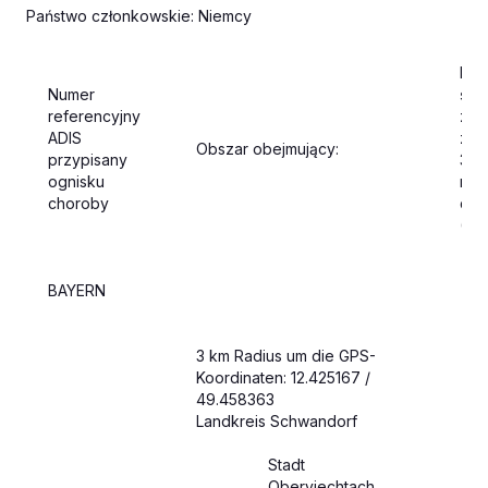
Państwo członkowskie: Niemcy
Dat
Numer
śro
referencyjny
zas
ADIS
zgod
Obszar obejmujący:
przypisany
39
ognisku
roz
choroby
del
(UE
BAYERN
3 km Radius um die GPS-
Koordinaten: 12.425167 /
49.458363
Landkreis Schwandorf
Stadt
Oberviechtach