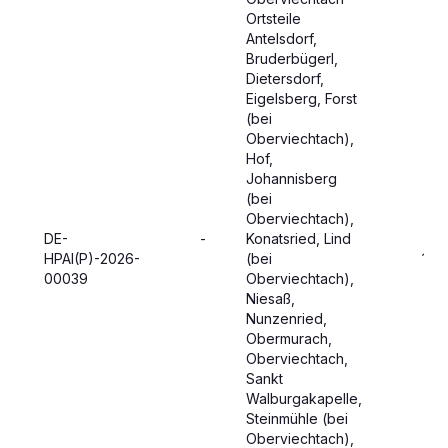
Ortsteile
Antelsdorf,
Bruderbügerl,
Dietersdorf,
Eigelsberg, Forst
(bei
Oberviechtach),
Hof,
Johannisberg
(bei
Oberviechtach),
DE-
-
Konatsried, Lind
HPAI(P)-2026-
(bei
12.
00039
Oberviechtach),
Niesaß,
Nunzenried,
Obermurach,
Oberviechtach,
Sankt
Walburgakapelle,
Steinmühle (bei
Oberviechtach),