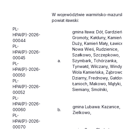
W województwie warmińsko-mazurskim:
powiat iławski:
PL-
gmina Iława: Dół, Gardzień,
HPAI(P)-2026-
Gromoty, Kałduny, Kamień
00044
Duży, Kamień Mały, Ławice,
PL-
Nowa Wieś, Rudzienice,
HPAI(P)-2026-
Szałkowo, Szczepkowo,
00045
a.
Szymbark, Tchórzanka,
PL-
Tynwałd, Wilczany, Windyki,
HPAI(P)-2026-
Wola Kamieńska, Ząbrowo,
00050
Dziarny, Frednowy, Gałdowo,
PL-
Łanioch, Makowo, Mątyki,
HPAI(P)-2026-
Siemiany, Smolniki,
00052
PL-
HPAI(P)-2026-
gmina Lubawa: Kazanice,
00060
b.
Zielkowo,
PL-
HPAI(P)-2026-
00070