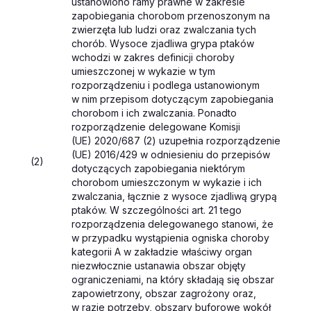
ustanowiono ramy prawne w zakresie
zapobiegania chorobom przenoszonym na
zwierzęta lub ludzi oraz zwalczania tych
chorób. Wysoce zjadliwa grypa ptaków
wchodzi w zakres definicji choroby
umieszczonej w wykazie w tym
rozporządzeniu i podlega ustanowionym
w nim przepisom dotyczącym zapobiegania
chorobom i ich zwalczania. Ponadto
rozporządzenie delegowane Komisji
(UE) 2020/687 (
2
) uzupełnia rozporządzenie
(UE) 2016/429 w odniesieniu do przepisów
(2)
dotyczących zapobiegania niektórym
chorobom umieszczonym w wykazie i ich
zwalczania, łącznie z wysoce zjadliwą grypą
ptaków. W szczególności art. 21 tego
rozporządzenia delegowanego stanowi, że
w przypadku wystąpienia ogniska choroby
kategorii A w zakładzie właściwy organ
niezwłocznie ustanawia obszar objęty
ograniczeniami, na który składają się obszar
zapowietrzony, obszar zagrożony oraz,
w razie potrzeby, obszary buforowe wokół