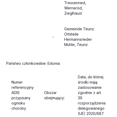
Tressenried,
Werneröd,
Zieglhäusl
Gemeinde Teunz
Ortsteile
-
Hermannsrieder
Mühle, Teunz
Państwo członkowskie: Estonia
Data, do której
Numer
środki mają
referencyjny
zastosowanie
ADIS
Obszar
zgodnie z art.
przypisany
obejmujący:
39
ognisku
rozporządzenia
choroby
delegowanego
(UE) 2020/687