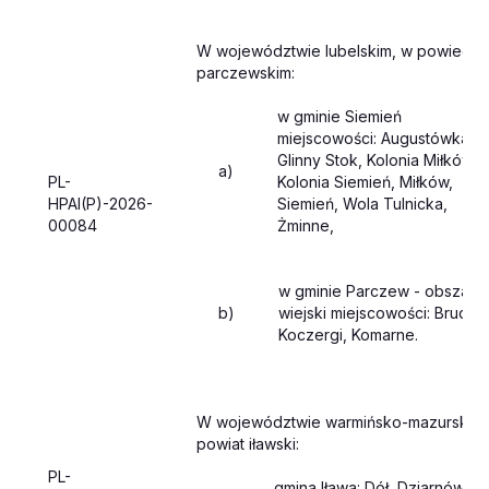
W województwie lubelskim, w powiecie
parczewskim:
w gminie Siemień
miejscowości: Augustówka,
Glinny Stok, Kolonia Miłków,
a)
PL-
Kolonia Siemień, Miłków,
HPAI(P)-2026-
Siemień, Wola Tulnicka,
00084
Żminne,
w gminie Parczew - obszar
b)
wiejski miejscowości: Brudno
Koczergi, Komarne.
W województwie warmińsko-mazurskim:
powiat iławski:
PL-
gmina Iława: Dół, Dziarnówko,