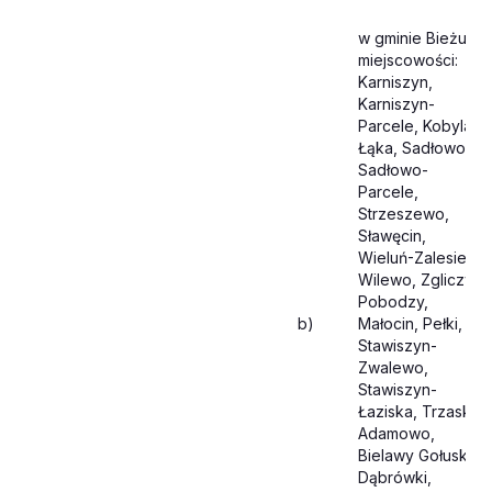
w gminie Bieżuń,
miejscowości:
Karniszyn,
Karniszyn-
Parcele, Kobyla
Łąka, Sadłowo,
Sadłowo-
Parcele,
Strzeszewo,
Sławęcin,
Wieluń-Zalesie,
Wilewo, Zgliczyn
Pobodzy,
b)
Małocin, Pełki,
Stawiszyn-
Zwalewo,
Stawiszyn-
Łaziska, Trzaski,
Adamowo,
Bielawy Gołuskie,
Dąbrówki,