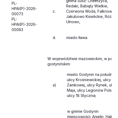
gmina Susz: Chełmżyca,
PL-
Redaki, Babięty Wielkie,
HPAI(P)-2026-
c.
Czerwona Woda, Falknowo,
00073
Jakubowo Kisielickie, Różank
PL-
Ulnowo,
HPAI(P)-2026-
00083
d.
miasto Iława.
W województwie mazowieckim, w powi
gostynińskim:
miasto Gostynin na południe 
ulicy Krośniewickiej, ulicy
a)
Zamkowej, ulicy Rynek, ulicy
Maja, ulicy Legionów Polskic
ulicy 18 Stycznia;
w gminie Gostynin
miejscowości: Anielin, Halinó