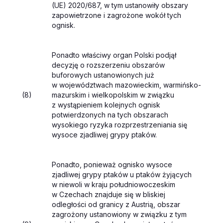
(UE) 2020/687, w tym ustanowiły obszary
zapowietrzone i zagrożone wokół tych
ognisk.
Ponadto właściwy organ Polski podjął
decyzję o rozszerzeniu obszarów
buforowych ustanowionych już
w województwach mazowieckim, warmińsko-
(8)
mazurskim i wielkopolskim w związku
z wystąpieniem kolejnych ognisk
potwierdzonych na tych obszarach
wysokiego ryzyka rozprzestrzeniania się
wysoce zjadliwej grypy ptaków.
Ponadto, ponieważ ognisko wysoce
zjadliwej grypy ptaków u ptaków żyjących
w niewoli w kraju południowoczeskim
w Czechach znajduje się w bliskiej
odległości od granicy z Austrią, obszar
zagrożony ustanowiony w związku z tym