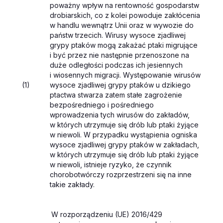
poważny wpływ na rentowność gospodarstw
drobiarskich, co z kolei powoduje zakłócenia
w handlu wewnątrz Unii oraz w wywozie do
państw trzecich. Wirusy wysoce zjadliwej
grypy ptaków mogą zakażać ptaki migrujące
i być przez nie następnie przenoszone na
duże odległości podczas ich jesiennych
i wiosennych migracji. Występowanie wirusów
(1)
wysoce zjadliwej grypy ptaków u dzikiego
ptactwa stwarza zatem stałe zagrożenie
bezpośredniego i pośredniego
wprowadzenia tych wirusów do zakładów,
w których utrzymuje się drób lub ptaki żyjące
w niewoli. W przypadku wystąpienia ogniska
wysoce zjadliwej grypy ptaków w zakładach,
w których utrzymuje się drób lub ptaki żyjące
w niewoli, istnieje ryzyko, że czynnik
chorobotwórczy rozprzestrzeni się na inne
takie zakłady.
W rozporządzeniu (UE) 2016/429