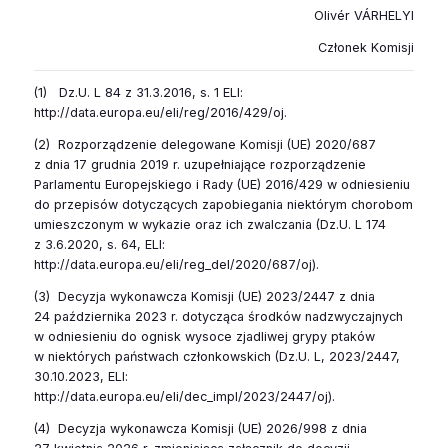
Olivér VÁRHELYI
Członek Komisji
(
1
) Dz.U. L 84 z 31.3.2016, s. 1 ELI:
http://data.europa.eu/eli/reg/2016/429/oj.
(
2
) Rozporządzenie delegowane Komisji (UE) 2020/687
z dnia 17 grudnia 2019 r. uzupełniające rozporządzenie
Parlamentu Europejskiego i Rady (UE) 2016/429 w odniesieniu
do przepisów dotyczących zapobiegania niektórym chorobom
umieszczonym w wykazie oraz ich zwalczania (Dz.U. L 174
z 3.6.2020, s. 64, ELI:
http://data.europa.eu/eli/reg_del/2020/687/oj).
(
3
) Decyzja wykonawcza Komisji (UE) 2023/2447 z dnia
24 października 2023 r. dotycząca środków nadzwyczajnych
w odniesieniu do ognisk wysoce zjadliwej grypy ptaków
w niektórych państwach członkowskich (Dz.U. L, 2023/2447,
30.10.2023, ELI:
http://data.europa.eu/eli/dec_impl/2023/2447/oj).
(
4
) Decyzja wykonawcza Komisji (UE) 2026/998 z dnia