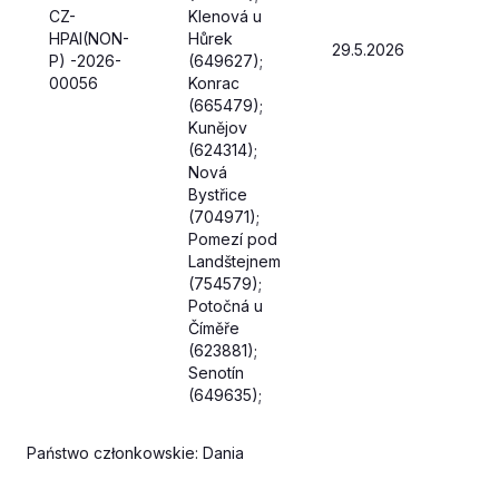
CZ-
Klenová u
HPAI(NON-
Hůrek
29.5.2026
P) -2026-
(649627);
00056
Konrac
(665479);
Kunějov
(624314);
Nová
Bystřice
(704971);
Pomezí pod
Landštejnem
(754579);
Potočná u
Číměře
(623881);
Senotín
(649635);
Państwo członkowskie: Dania