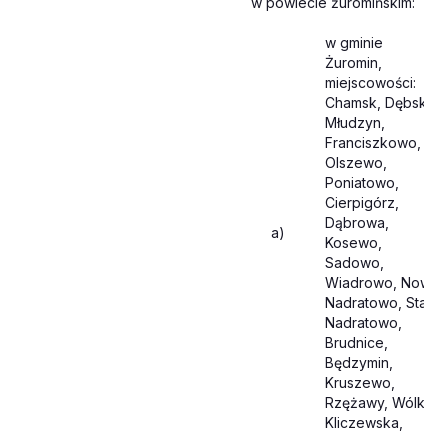
w powiecie żuromińskim:
w gminie
Żuromin,
miejscowości:
Chamsk, Dębsk,
Młudzyn,
Franciszkowo,
Olszewo,
Poniatowo,
Cierpigórz,
Dąbrowa,
a)
Kosewo,
Sadowo,
Wiadrowo, Nowe
Nadratowo, Stare
Nadratowo,
Brudnice,
Będzymin,
Kruszewo,
Rzężawy, Wólka
Kliczewska,