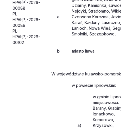
HPAI(P)-2026-
Dziarny, Kamionka, Ławice,
00088
Nejdyki, Stradomno, Wikielec
PL-
a.
Czerwona Karczma, Jezioro
HPAI(P)-2026-
Karaś, Kałduny, Laseczno,
00089
Łanioch, Nowa Wieś, Segnow
PL-
Smolniki, Szczepkowo,
HPAI(P)-2026-
00102
b.
miasto Iława
W województwie kujawsko-pomorskim:
w powiecie lipnowskim:
w gminie Lipno
miejscowości:
Barany, Grabiny,
Ignackowo,
Komorowo,
a)
Krzyżówki,