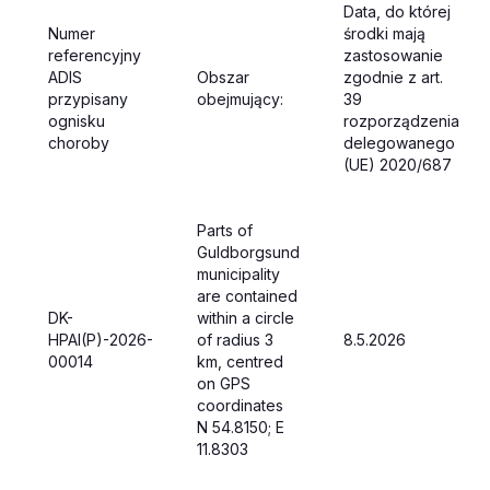
Data, do której
Numer
środki mają
referencyjny
zastosowanie
ADIS
Obszar
zgodnie z art.
przypisany
obejmujący:
39
ognisku
rozporządzenia
choroby
delegowanego
(UE) 2020/687
Parts of
Guldborgsund
municipality
are contained
DK-
within a circle
HPAI(P)-2026-
of radius 3
8.5.2026
00014
km, centred
on GPS
coordinates
N 54.8150; E
11.8303