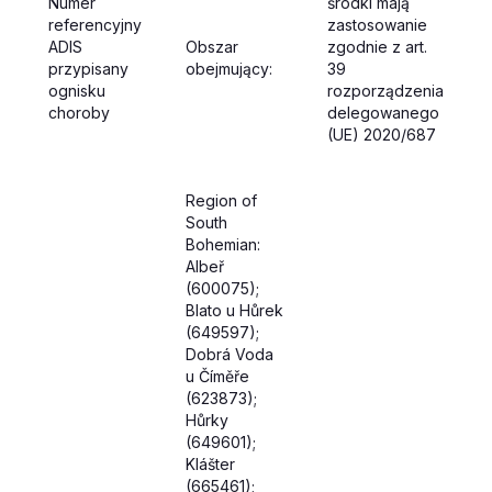
Numer
środki mają
referencyjny
zastosowanie
ADIS
Obszar
zgodnie z art.
przypisany
obejmujący:
39
ognisku
rozporządzenia
choroby
delegowanego
(UE) 2020/687
Region of
South
Bohemian:
Albeř
(600075);
Blato u Hůrek
(649597);
Dobrá Voda
u Číměře
(623873);
Hůrky
(649601);
Klášter
(665461);