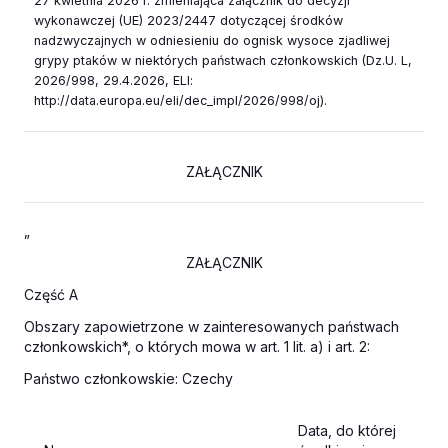
27 kwietnia 2026 r. zmieniająca załącznik do decyzji
wykonawczej (UE) 2023/2447 dotyczącej środków
nadzwyczajnych w odniesieniu do ognisk wysoce zjadliwej
grypy ptaków w niektórych państwach członkowskich (Dz.U. L,
2026/998, 29.4.2026, ELI:
http://data.europa.eu/eli/dec_impl/2026/998/oj).
ZAŁĄCZNIK
„
ZAŁĄCZNIK
Część A
Obszary zapowietrzone w zainteresowanych państwach
członkowskich*, o których mowa w art. 1 lit. a) i art. 2:
Państwo członkowskie: Czechy
Data, do której