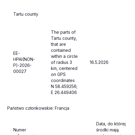
Tartu county
The parts of
Tartu county,
that are
contained
EE-
within a circle
HPAI(NON-
of radius 3
16.5.2026
P)-2026-
km, centered
00027
on GPS
coordinates
N 58.459256;
E 26.449406
Państwo członkowskie: Francja
Data, do której
Numer
środki mają