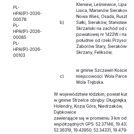
Kleniew, Leśniewice, Lipa,
PL-
Lisica, Marianów Sierakowski
HPAI(P)-2026-
Nowa Wieś, Osada, Ruszków
00078
b)
Sałki, Sieraków, Stanisławów
PL-
Skrzański na zachód od drog
HPAI(P)-2026-
powiatowej nr 1422W i na
00085
południe od rzeki Przysowa,
PL-
Zaborów Stary, Sierakówek,
HPAI(P)-2026-
Skrzany, Feliksów;
00103
w gminie Szczawin Kościelny
c)
miejscowości: Wola Parcele,
Wola Trębska.
W województwie łódzkim, powiat kutnow
w gminie Strzelce obręby: Długołęka,
Holendry, Kozia Góra, Niedrzaków,
Dąbkowice
zawierające się w promieniu 3 km od
współrzędnych GPS: 52.37146, 19.43274
52.36319, 19.43950; 52.34331, 19.47942