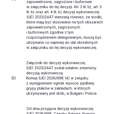
zapowietrzone, zagrożone i buforowe
w załączniku do tej decyzji. Art. 2 lit. b), art. 3
lit. b) oraz art. 4 lit. b) decyzji wykonawczej
(UE) 2023/2447 stanowią również, że środki,
które mają być stosowane na tych obszarach
zapowietrzonych, zagrożonych
i buforowych zgodnie z tym
rozporządzeniem delegowanym, muszą być
utrzymane co najmniej do dat określonych
w załączniku do tej decyzji wykonawczej.
Załącznik do decyzji wykonawczej
(UE) 2023/2447 został ostatnio zmieniony
decyzją wykonawczą
(5)
Komisji (UE) 2026/998 (
4
) w związku
z wystąpieniem ognisk wysoce zjadliwej
grypy ptaków w zakładach, w których
utrzymywany jest drób, w Bułgarii i Polsce.
Od dnia przyjęcia decyzji wykonawczej
(UE) 2026/998, Czechy, Estonia, Francja