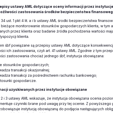
episy ustawy AML dotyczące oceny informacji przez instytucj
możliwości zastosowania środków bezpieczeństwa finansowe
 34 ust. 1 pkt 4 lit. a i b ustawy AML środki bezpieczeństwa finansow
. bieżące monitorowanie stosunków gospodarczych klienta, w tym an
nych przez klienta oraz badanie źródła pochodzenia wartości ma
spozycji klienta.
em śbf powiązane są przepisy ustawy AML dotyczące konsekwencji
ści ich zastosowania, czyli art. 41 ustawy AML. Zgodnie z tym prz
ści zastosowania chociaż jednego śbf, instytucja obowiązana:
uje stosunków gospodarczych;
wadza transakcji okazjonalnej;
owadza transakcji za pośrednictwem rachunku bankowego;
stosunki gospodarcze.
acji uzyskiwanych przez instytucje obowiązane
t. 2 i 3 ustawy AML wskazuje, że instytucja obowiązana ocenia poz
umentuje czynniki brane pod uwagę przy tej ocenie. Z powyższego 
zobowiązuje instytucję obowiązaną do podjęcia następujących obli