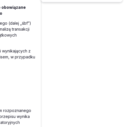
e obowiązane
go
ego (dalej „śbf”)
alizę transakcji
jątkowych
 wynikających z
episem, w przypadku
iom rozpoznanego
przepisu wynika
gatoryjnych