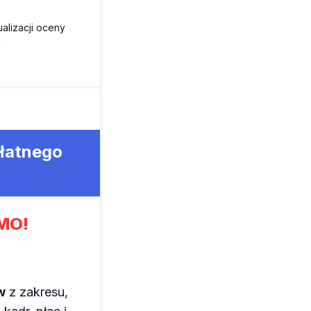
alizacji oceny
a
płatnego
MO!
w
z zakresu,