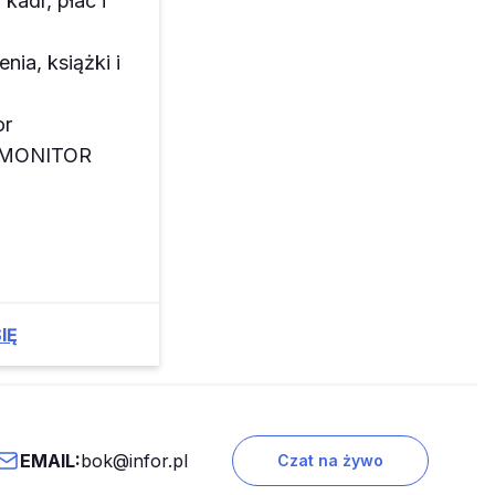
kadr, płac i
enia, książki i
or
z MONITOR
IĘ
EMAIL:
bok@infor.pl
Czat na żywo