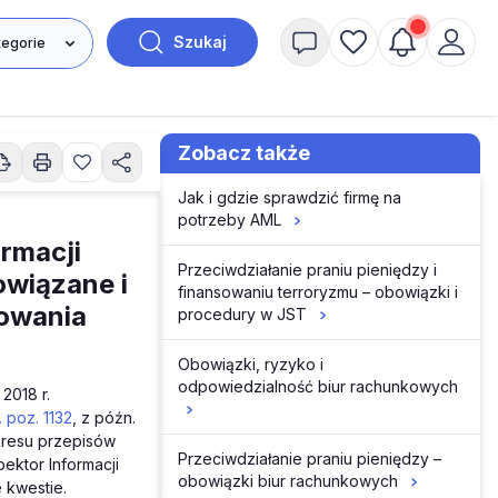
Szukaj
Zobacz także
Jak i gdzie sprawdzić firmę na
potrzeby AML
ormacji
Przeciwdziałanie praniu pieniędzy i
owiązane i
finansowaniu terroryzmu – obowiązki i
sowania
procedury w JST
Obowiązki, ryzyko i
odpowiedzialność biur rachunkowych
2018 r.
. poz. 1132
, z późn.
akresu przepisów
Przeciwdziałanie praniu pieniędzy –
ektor Informacji
obowiązki biur rachunkowych
 kwestie.