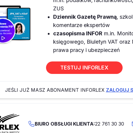
m.in. podatków, rachunkowości, 
ZUS
Dziennik Gazetę Prawną
, szkol
komentarze ekspertów
czasopisma INFOR
m.in. Monit
księgowego, Biuletyn VAT ora
prawa pracy i ubezpieczeń
TESTUJ INFORLEX
JEŚLI JUŻ MASZ ABONAMENT INFORLEX
ZALOGUJ S
BIURO OBSŁUGI KLIENTA:
22 761 30 30