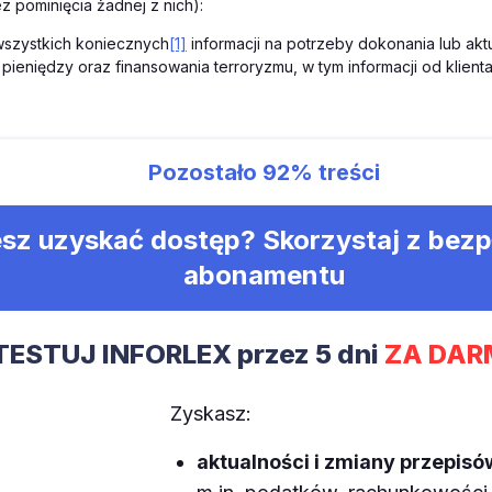
z pominięcia żadnej z nich):
wszystkich koniecznych
[1]
informacji na potrzeby dokonania lub aktu
 pieniędzy oraz finansowania terroryzmu, w tym informacji od klient
Pozostało
92%
treści
sz uzyskać dostęp? Skorzystaj z bez
abonamentu
TESTUJ INFORLEX przez 5 dni
ZA DAR
Zyskasz:
aktualności i zmiany przepisó