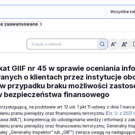
je zaawansowane
at GIIF nr 45 w sprawie oceniania inf
anych o klientach przez instytucje ob
 w przypadku braku możliwości zasto
w bezpieczeństwa finansowego
zysługującą, na podstawie art. 12 ust. 1 pkt 11 ustawy z dnia 1 marca 
łaniu praniu pieniędzy oraz finansowaniu terroryzmu (
Dz. U. z 2021 r
ustawa AML”), kompetencją do udostępniania wiedzy i informacji z z
łaniu praniu pieniędzy oraz finansowaniu terroryzmu, Generalny Insp
alej: „Generalny Inspektor” lub „GIIF”) zwraca uwagę na następujące