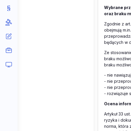
Wybrane prz
oraz braku 
Zgodnie z art.
obejmują m.in
przeprowadza
będących w dy
Ze stosowani
braku możliwo
braku możliwo
- nie nawiąz
- nie przepro
- nie przepr
- rozwiązuje 
Ocena inform
Artykuł 33 us
ryzyka i dok
norma, która 