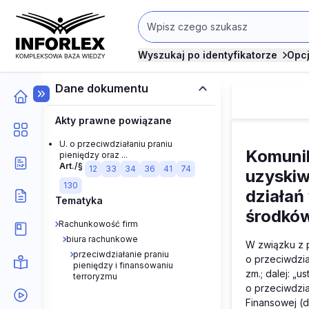
Wyszukaj po identyfikatorze
Opc
Dane dokumentu
Akty prawne powiązane
U. o przeciwdziałaniu praniu
Komunik
pieniędzy oraz ...
Art./§
12
33
34
36
41
74
uzyskiw
130
działań
Tematyka
środkó
Rachunkowość firm
biura rachunkowe
W związku z pr
przeciwdziałanie praniu
o przeciwdzia
pieniędzy i finansowaniu
zm.; dalej: „
terroryzmu
o przeciwdzia
Finansowej (d