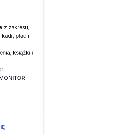
w
z zakresu,
kadr, płac i
enia, książki i
or
z MONITOR
IĘ