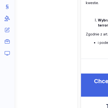
kwestie.
Wybra
terro
Zgodnie z art
i pod
Chce