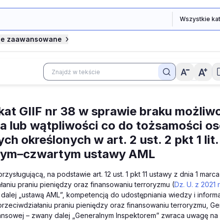
je zaawansowane
at GIIF nr 38 w sprawie braku możliw
ia lub wątpliwości co do tożsamości o
ch określonych w art. 2 ust. 2 pkt 1 lit. 
zym–czwartym ustawy AML
przysługującą, na podstawie
art. 12 ust. 1 pkt 11 ustawy z dnia 1 marca
łaniu praniu pieniędzy oraz finansowaniu terroryzmu (
Dz. U. z 2021 r
dalej „
ustawą AML
”, kompetencją do udostępniania wiedzy i informa
rzeciwdziałaniu praniu pieniędzy oraz finansowaniu terroryzmu, Ge
nansowej – zwany dalej „Generalnym Inspektorem” zwraca uwagę na