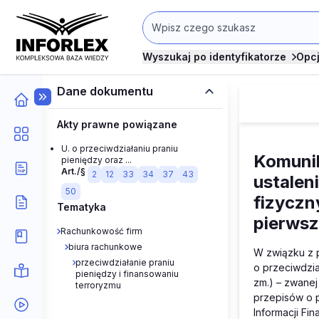
Wyszukaj po identyfikatorze
Opc
Dane dokumentu
Akty prawne powiązane
U. o przeciwdziałaniu praniu
Komunik
pieniędzy oraz ...
Art./§
2
12
33
34
37
43
ustalen
50
fizyczny
Tematyka
pierws
Rachunkowość firm
biura rachunkowe
W związku z 
przeciwdziałanie praniu
o przeciwdzia
pieniędzy i finansowaniu
zm.)
– zwanej 
terroryzmu
przepisów o p
Informacji Fi