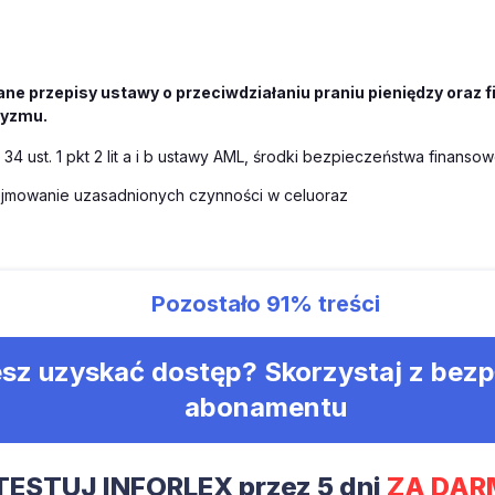
ne przepisy ustawy o przeciwdziałaniu praniu pieniędzy oraz 
ryzmu.
. 34 ust. 1 pkt 2 lit a i b ustawy AML, środki bezpieczeństwa finans
ejmowanie uzasadnionych czynności w celuoraz
Pozostało
91%
treści
sz uzyskać dostęp? Skorzystaj z bez
abonamentu
TESTUJ INFORLEX przez 5 dni
ZA DAR