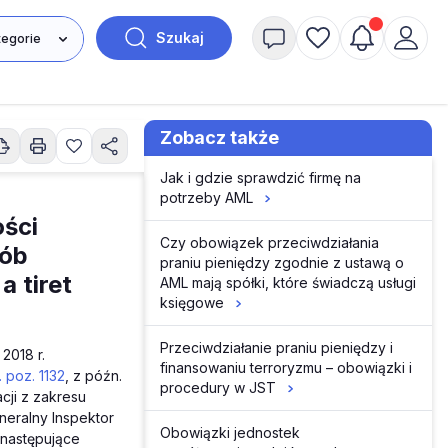
Szukaj
Zobacz także
Jak i gdzie sprawdzić firmę na
potrzeby AML
ości
Czy obowiązek przeciwdziałania
sób
praniu pieniędzy zgodnie z ustawą o
a tiret
AML mają spółki, które świadczą usługi
księgowe
Przeciwdziałanie praniu pieniędzy i
 2018 r.
finansowaniu terroryzmu – obowiązki i
. poz. 1132
, z późn.
procedury w JST
cji z zakresu
neralny Inspektor
Obowiązki jednostek
 następujące