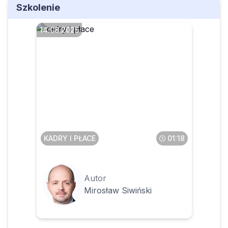
Szkolenie
14.08.2025
Co robić, gdy osoba
wyznaczona do odbierania
zgłoszeń sygnalistów jest
osobą naruszającą przepisy
KADRY I PŁACE
01:18
Autor
Mirosław Siwiński