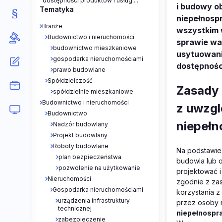
dostępności produktów i usług ...
i budowy o
Tematyka
niepełnosp
Branże
wszystkim
Budownictwo i nieruchomości
sprawie wa
budownictwo mieszkaniowe
usytuowani
gospodarka nieruchomościami
dostępnośc
prawo budowlane
Spółdzielczość
Zasady 
spółdzielnie mieszkaniowe
Budownictwo i nieruchomości
z uwzgl
Budownictwo
niepełn
Nadzór budowlany
Projekt budowlany
Roboty budowlane
Na podstawi
plan bezpieczeństwa
budowla lub o
pozwolenie na użytkowanie
projektować 
Nieruchomości
zgodnie z za
Gospodarka nieruchomościami
korzystania 
urządzenia infrastruktury
przez osoby 
technicznej
niepełnospr
zabezpieczenie