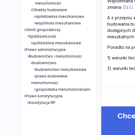
Wspomniana wy
nieruchomości
zmiana:
Dz.U. 
Obiekty budowlane
spółdzielnia mieszkaniowa
A z przepisu
wspólnota mieszkaniowa
budowania bud
Obrót gospodarczy
dostępnych dl
mieszkalnych
Spółdzielczość
spółdzielnie mieszkaniowe
Ponadto na p
Prawo administracyjne
Budownictwo i nieruchomości
1) warunki te
budownictwo
2) warunki t
budownictwo mieszkaniowe
prawo budowlane
nieruchomości
gospodarka nieruchomościami
Prawo konstytucyjne
Konstytucja RP
Chce