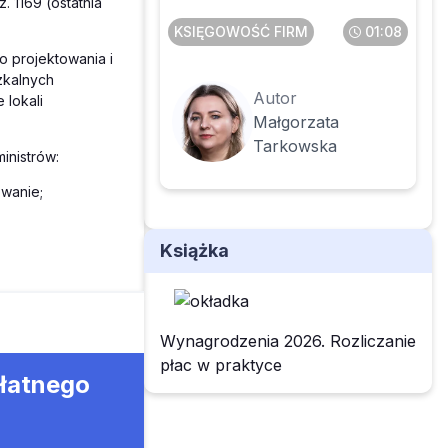
 1169 (ostatnia
KSIĘGOWOŚĆ FIRM
01:08
 projektowania i
zkalnych
Autor
 lokali
Małgorzata
Tarkowska
inistrów:
owanie;
Książka
Wynagrodzenia 2026. Rozliczanie
płac w praktyce
płatnego