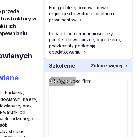
Energia bliżej domów – nowe
e przede
regulacje dla wiatru, biometanu i
nfrastruktury w
prosumentów
i i ich
zapewnianiu
Podatek od nieruchomości: czy
panele fotowoltaiczne, ogrodzenia,
paczkomaty podlegają
opodatkowaniu
dowlanych
Szkolenie
Zobacz więcej
wlane
08.10.2025
tj. budynek,
udowlanymi należy,
dowlanych, oraz
Czy w kontraktach
e warunki do
długoterminowych
 wielorodzinnego
można stosować
osób
metodę zysku
oby starsze.
zerowego