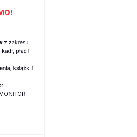
MO!
w
z zakresu,
kadr, płac i
enia, książki i
or
z MONITOR