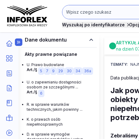
Wyszukaj po identyfikatorze
Opc
Dane dokumentu
ARTYKUŁ 
na dzień 0
Akty prawne powiązane
TEMATY:
NAJ
U. Prawo budowlane
Art./§
5
7
9
29
30
34
36a
Data publikacj
U. o zapewnianiu dostępności
osobom ze szczególnymi ...
Jak pow
Art./§
6
obiekty
R. w sprawie warunków
niepełn
technicznych, jakim powinny ...
potrze
K. o prawach osób
niepełnosprawnych
D. w sprawie wymogów
Zebraliśmy