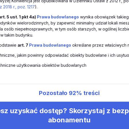
żej Konwencja jest opublikowana w Dzienniku Ustaw z 2012 r., poz.
z 2018 r., poz. 1217
).
art. 5 ust. 1 pkt 4a)
Prawa budowlanego
wynika obowiązek takiego
ynków wielorodzinnych, by zapewnić minimalny udział lokali mies
a osób niepełnosprawnych, w tym osób starszych, w ogólnej liczbie
 w takim budynku.
odstawie
art. 7
Prawa budowlanego
określane przez właściwych m
chniczne, jakim powinny odpowiadać obiekty budowlane i ich usytu
echniczne użytkowania obiektów budowlanych
Pozostało
92%
treści
sz uzyskać dostęp? Skorzystaj z bez
abonamentu