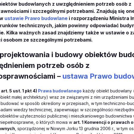
biektów budowlanych z uwzględnieniem potrzeb osób z
rawnościami i szczególnymi potrzebami. Znajdują się on
 w
ustawie Prawo budowlane
i rozporządzeniu Ministra I
runków technicznych, jakim powinny odpowiadać budynk
e. Kilka ważnych zasad znajdziemy także w ustawie o 
i osobom ze szczególnymi potrzebami.
projektowania i budowy obiektów bu
ędnieniem potrzeb osób z
osprawnościami –
ustawa Prawo budo
e
art. 5 ust. 1 pkt 4)
Prawa budowlanego
każdy obiekt budowlany (
biekt małej architektury) wraz ze związanymi z nim urządzeniami b
i budować w sposób określony w przepisach, w tym techniczno-bu
sadami wiedzy technicznej, zapewniając w szczególności niezbędn
z obiektów użyteczności publicznej i mieszkaniowego budownictwa
niepełnosprawne, o których mowa w
art. 1
Konwencji o prawach 
awnych
, sporządzonej w Nowym Jorku 13 grudnia 2006 r., w tym os