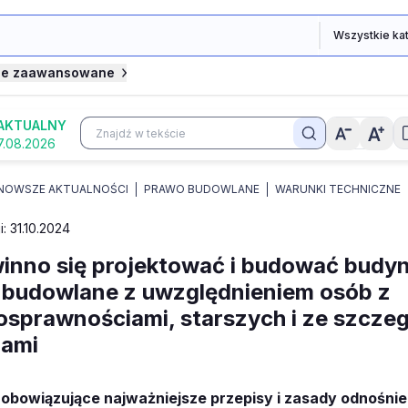
je zaawansowane
AKTUALNY
7.08.2026
NOWSZE AKTUALNOŚCI
PRAWO BUDOWLANE
WARUNKI TECHNICZNE
i: 31.10.2024
inno się projektować i budować budynk
 budowlane z uwzględnieniem osób z
osprawnościami, starszych i ze szcze
bami
 obowiązujące najważniejsze przepisy i zasady odnośnie