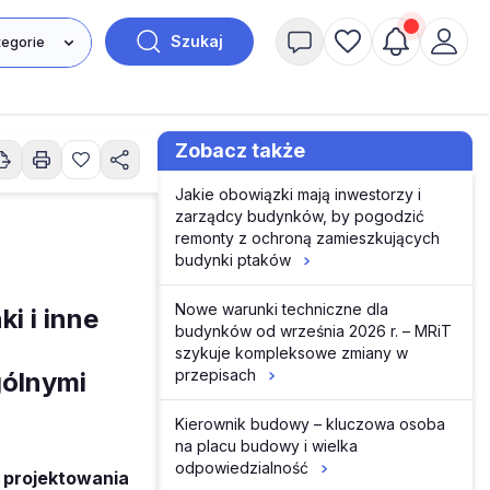
Szukaj
Zobacz także
Jakie obowiązki mają inwestorzy i
zarządcy budynków, by pogodzić
remonty z ochroną zamieszkujących
budynki ptaków
Nowe warunki techniczne dla
i i inne
budynków od września 2026 r. – MRiT
szykuje kompleksowe zmiany w
przepisach
gólnymi
Kierownik budowy – kluczowa osoba
na placu budowy i wielka
odpowiedzialność
 projektowania