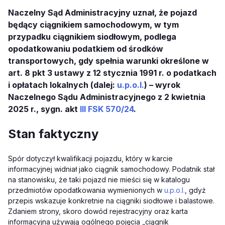
Naczelny Sąd Administracyjny uznał, że pojazd
będący ciągnikiem samochodowym, w tym
przypadku ciągnikiem siodłowym, podlega
opodatkowaniu podatkiem od środków
transportowych, gdy spełnia warunki określone w
art. 8 pkt 3 ustawy z 12 stycznia 1991 r. o podatkach
i opłatach lokalnych (dalej:
u.p.o.l.
) – wyrok
Naczelnego Sądu Administracyjnego z 2 kwietnia
2025 r., sygn. akt
III FSK 570/24
.
Stan faktyczny
Spór dotyczył kwalifikacji pojazdu, który w karcie
informacyjnej widniał jako ciągnik samochodowy. Podatnik stał
na stanowisku, że taki pojazd nie mieści się w katalogu
przedmiotów opodatkowania wymienionych w
u.p.o.l.
, gdyż
przepis wskazuje konkretnie na ciągniki siodłowe i balastowe.
Zdaniem strony, skoro dowód rejestracyjny oraz karta
informacyjna używają ogólnego pojęcia „ciągnik