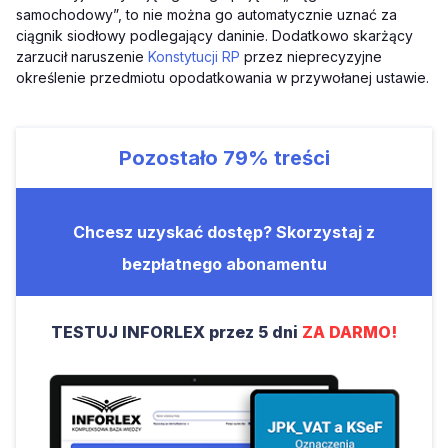
samochodowy”, to nie można go automatycznie uznać za
ciągnik siodłowy podlegający daninie. Dodatkowo skarżący
zarzucił naruszenie
Konstytucji RP
przez nieprecyzyjne
określenie przedmiotu opodatkowania w przywołanej ustawie.
Pozostało
79%
treści
Chcesz uzyskać dostęp? Skorzystaj z
bezpłatnego abonamentu
TESTUJ INFORLEX przez 5 dni
ZA DARMO!