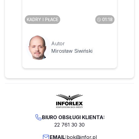
osobą naruszającą przepisy
KADRY I PŁACE
01:18
Autor
Mirosław Siwiński
BIURO OBSŁUGI KLIENTA:
22 761 30 30
EMAIL:
bok@infor.pl