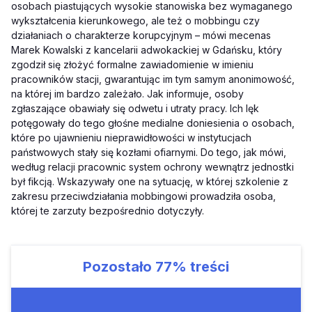
osobach piastujących wysokie stanowiska bez wymaganego
wykształcenia kierunkowego, ale też o mobbingu czy
działaniach o charakterze korupcyjnym – mówi mecenas
Marek Kowalski z kancelarii adwokackiej w Gdańsku, który
zgodził się złożyć formalne zawiadomienie w imieniu
pracowników stacji, gwarantując im tym samym anonimowość,
na której im bardzo zależało. Jak informuje, osoby
zgłaszające obawiały się odwetu i utraty pracy. Ich lęk
potęgowały do tego głośne medialne doniesienia o osobach,
które po ujawnieniu nieprawidłowości w instytucjach
państwowych stały się kozłami ofiarnymi. Do tego, jak mówi,
według relacji pracownic system ochrony wewnątrz jednostki
był fikcją. Wskazywały one na sytuację, w której szkolenie z
zakresu przeciwdziałania mobbingowi prowadziła osoba,
której te zarzuty bezpośrednio dotyczyły.
Pozostało
77%
treści