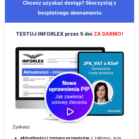
Chcesz uzyskać dostęp? Skorzystaj z
bezpłatnego abonamentu
TESTUJ INFORLEX przez 5 dni
ZA DARMO!
Zyskasz:
aktualności i zmiany przepisów
z zakresu, m.in.