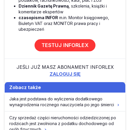
podatków, rachunkowości, kadr, płac i ZUS
Dziennik Gazetę Prawną
, szkolenia, książki i
komentarze ekspertów
czasopisma INFOR
m.in. Monitor księgowego,
Biuletyn VAT oraz MONITOR prawa pracy i
ubezpieczeń
TESTUJ INFORLEX
JEŚLI JUŻ MASZ ABONAMENT INFORLEX
ZALOGUJ SIĘ
Zobacz także
Jaka jest podstawa do wyliczenia dodatkowego
wynagrodzenia rocznego nauczyciela po jego śmierci
Czy sprzedaż części nieruchomości odziedziczonej po
rodzicach jest zwolniona z podatku dochodowego od
osób fizycznych