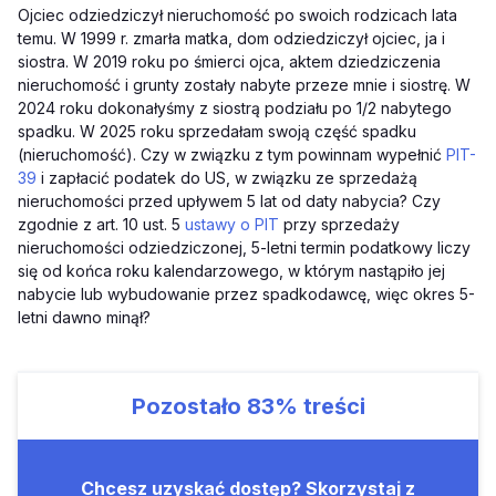
Ojciec odziedziczył nieruchomość po swoich rodzicach lata
temu. W 1999 r. zmarła matka, dom odziedziczył ojciec, ja i
siostra. W 2019 roku po śmierci ojca, aktem dziedziczenia
nieruchomość i grunty zostały nabyte przeze mnie i siostrę. W
2024 roku dokonałyśmy z siostrą podziału po 1/2 nabytego
spadku. W 2025 roku sprzedałam swoją część spadku
(nieruchomość). Czy w związku z tym powinnam wypełnić
PIT-
39
i zapłacić podatek do US, w związku ze sprzedażą
nieruchomości przed upływem 5 lat od daty nabycia? Czy
zgodnie z art. 10 ust. 5
ustawy o PIT
przy sprzedaży
nieruchomości odziedziczonej, 5-letni termin podatkowy liczy
się od końca roku kalendarzowego, w którym nastąpiło jej
nabycie lub wybudowanie przez spadkodawcę, więc okres 5-
letni dawno minął?
Pozostało
83%
treści
Chcesz uzyskać dostęp? Skorzystaj z