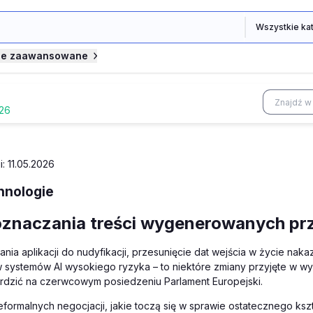
je zaawansowane
026
i: 11.05.2026
hnologie
znaczania treści wygenerowanych prze
nia aplikacji do nudyfikacji, przesunięcie dat wejścia w życie nak
systemów AI wysokiego ryzyka – to niektóre zmiany przyjęte w wyni
erdzić na czerwcowym posiedzeniu Parlament Europejski.
eformalnych negocjacji, jakie toczą się w sprawie ostatecznego kszt