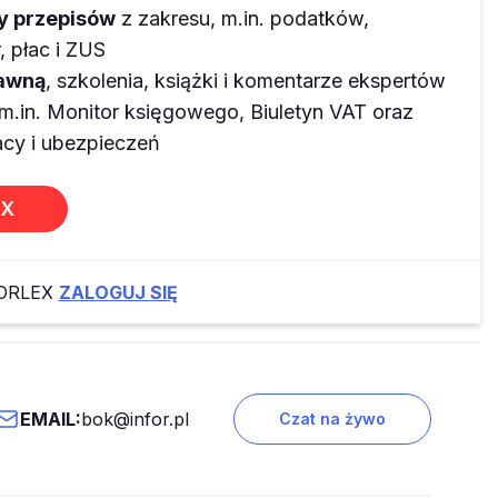
ny przepisów
z zakresu, m.in. podatków,
 płac i ZUS
rawną
, szkolenia, książki i komentarze ekspertów
m.in. Monitor księgowego, Biuletyn VAT oraz
y i ubezpieczeń
EX
FORLEX
ZALOGUJ SIĘ
EMAIL:
bok@infor.pl
Czat na żywo