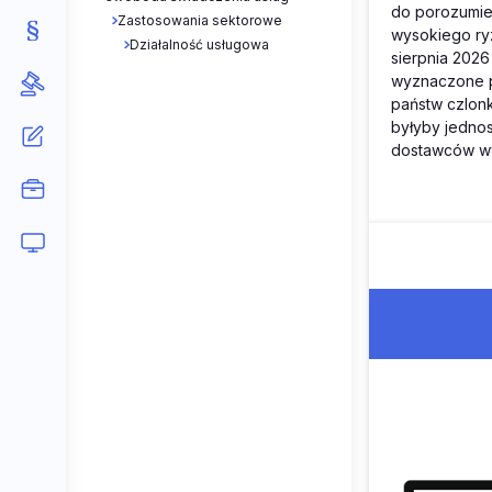
do porozumie
Zastosowania sektorowe
wysokiego ryz
Działalność usługowa
sierpnia 2026
wyznaczone pr
państw czlonk
byłyby jednos
dostawców wy