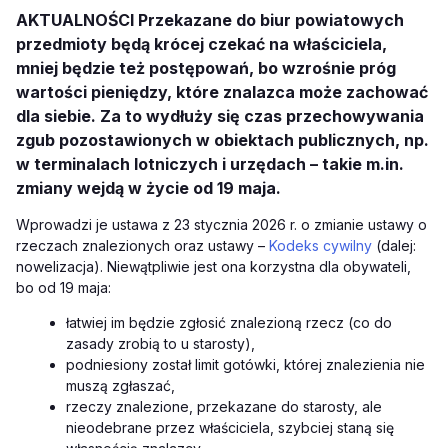
AKTUALNOŚCI Przekazane do biur powiatowych
przedmioty będą krócej czekać na właściciela,
mniej będzie też postępowań, bo wzrośnie próg
wartości pieniędzy, które znalazca może zachować
dla siebie. Za to wydłuży się czas przechowywania
zgub pozostawionych w obiektach publicznych, np.
w terminalach lotniczych i urzędach – takie m.in.
zmiany wejdą w życie od 19 maja.
Wprowadzi je ustawa z 23 stycznia 2026 r. o zmianie ustawy o
rzeczach znalezionych oraz ustawy –
Kodeks cywilny
(dalej:
nowelizacja). Niewątpliwie jest ona korzystna dla obywateli,
bo od 19 maja:
łatwiej im będzie zgłosić znalezioną rzecz (co do
zasady zrobią to u starosty),
podniesiony został limit gotówki, której znalezienia nie
muszą zgłaszać,
rzeczy znalezione, przekazane do starosty, ale
nieodebrane przez właściciela, szybciej staną się