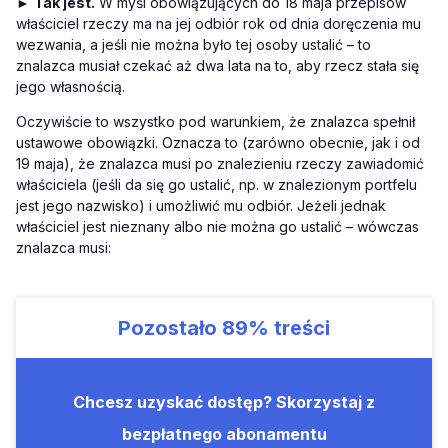
►
Tak jest.
W myśl obowiązujących do 18 maja przepisów
właściciel rzeczy ma na jej odbiór rok od dnia doręczenia mu
wezwania, a jeśli nie można było tej osoby ustalić – to
znalazca musiał czekać aż dwa lata na to, aby rzecz stała się
jego własnością.
Oczywiście to wszystko pod warunkiem, że znalazca spełnił
ustawowe obowiązki. Oznacza to (zarówno obecnie, jak i od
19 maja), że znalazca musi po znalezieniu rzeczy zawiadomić
właściciela (jeśli da się go ustalić, np. w znalezionym portfelu
jest jego nazwisko) i umożliwić mu odbiór. Jeżeli jednak
właściciel jest nieznany albo nie można go ustalić – wówczas
znalazca musi:
Pozostało
89%
treści
Chcesz uzyskać dostęp? Skorzystaj z
bezpłatnego abonamentu