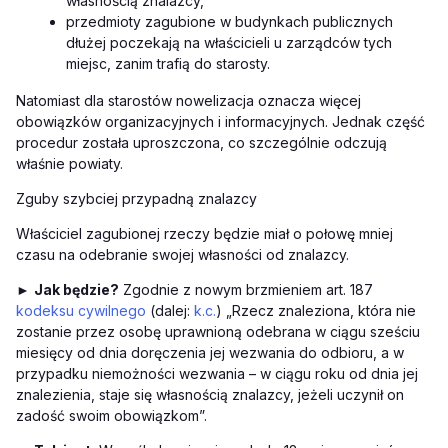
własnością znalazcy,
przedmioty zagubione w budynkach publicznych
dłużej poczekają na właścicieli u zarządców tych
miejsc, zanim trafią do starosty.
Natomiast dla starostów nowelizacja oznacza więcej
obowiązków organizacyjnych i informacyjnych. Jednak część
procedur została uproszczona, co szczególnie odczują
właśnie powiaty.
Zguby szybciej przypadną znalazcy
Właściciel zagubionej rzeczy będzie miał o połowę mniej
czasu na odebranie swojej własności od znalazcy.
►
Jak będzie?
Zgodnie z nowym brzmieniem art. 187
kodeksu cywilnego
(dalej:
k.c.
) „Rzecz znaleziona, która nie
zostanie przez osobę uprawnioną odebrana w ciągu sześciu
miesięcy od dnia doręczenia jej wezwania do odbioru, a w
przypadku niemożności wezwania – w ciągu roku od dnia jej
znalezienia, staje się własnością znalazcy, jeżeli uczynił on
zadość swoim obowiązkom”.