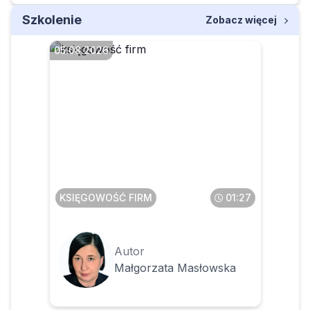
Szkolenie
Zobacz więcej
05.08.2026
Jak opodatkować budowle
na działce osoby fizycznej,
na której znajduje się
budynek mieszkalny
KSIĘGOWOŚĆ FIRM
01:27
Autor
Małgorzata Masłowska