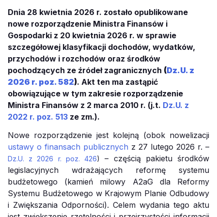
Dnia 28 kwietnia 2026 r. zostało opublikowane
nowe rozporządzenie Ministra Finansów i
Gospodarki z 20 kwietnia 2026 r. w sprawie
szczegółowej klasyfikacji dochodów, wydatków,
przychodów i rozchodów oraz środków
pochodzących ze źródeł zagranicznych
(
Dz.U. z
2026 r. poz. 582
)
. Akt ten ma zastąpić
obowiązujące w tym zakresie rozporządzenie
Ministra Finansów z 2 marca 2010 r. (j.t.
Dz.U. z
2022 r. poz. 513
ze zm.).
Nowe rozporządzenie jest kolejną (obok nowelizacji
ustawy o finansach publicznych
z 27 lutego 2026 r. –
– częścią pakietu środków
Dz.U. z 2026 r. poz. 426
)
legislacyjnych wdrażających reformę systemu
budżetowego (kamień milowy A2aG dla Reformy
Systemu Budżetowego w Krajowym Planie Odbudowy
i Zwiększania Odporności). Celem wydania tego aktu
jest zwiększenie rzetelności i przejrzystości informacji