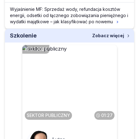
Wyjaśnienie MF: Sprzedaż wody, refundacja kosztów
energii, odsetki od łącznego zobowiązania pieniężnego i
wydatki majątkowe – jak klasyfikować po nowemu
Szkolenie
Zobacz więcej
16.07.2026
Czy pomoc dydaktyczna
będzie klasyfikowana w §
777 bez względu na kwotę
SEKTOR PUBLICZNY
01:27