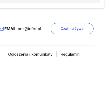
EMAIL:
bok@infor.pl
Czat na żywo
a
Ogłoszenia i komunikaty
Regulamin