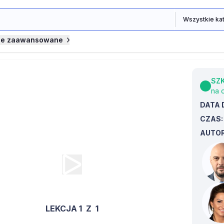
je zaawansowane
SZ
na 
DATA 
INFORLEX. AI w księgowości i w
CZAS
 rachunkowych
AUTOR
LEKCJA 1
Z
1