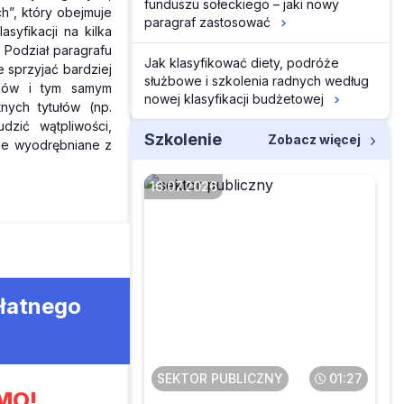
funduszu sołeckiego – jaki nowy
h”, który obejmuje
paragraf zastosować
syfikacji na kilka
 Podział paragrafu
Jak klasyfikować diety, podróże
 sprzyjać bardziej
służbowe i szkolenia radnych według
tków i tym samym
nowej klasyfikacji budżetowej
nych tytułów (np.
dzić wątpliwości,
Szkolenie
Zobacz więcej
ie wyodrębniane z
16.07.2026
Czy pomoc
dydaktyczna będzie
płatnego
klasyfikowana w § 777
bez względu na kwotę
SEKTOR PUBLICZNY
01:27
MO!