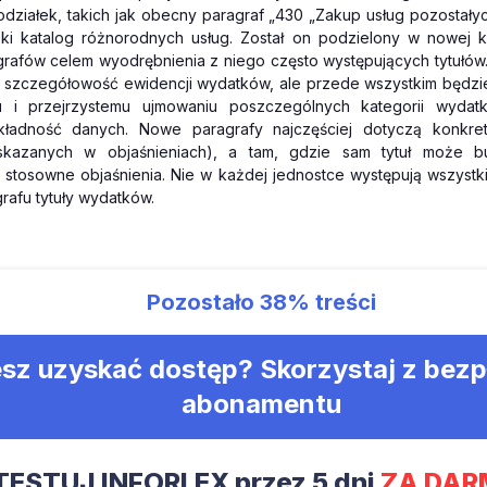
działek, takich jak obecny paragraf „430 „Zakup usług pozostałyc
ki katalog różnorodnych usług. Został on podzielony w nowej kla
rafów celem wyodrębnienia z niego często występujących tytułów.
 szczegółowość ewidencji wydatków, ale przede wszystkim będzie
u i przejrzystemu ujmowaniu poszczególnych kategorii wyda
ładność danych. Nowe paragrafy najczęściej dotyczą konkret
skazanych w objaśnieniach), a tam, gdzie sam tytuł może bu
stosowne objaśnienia. Nie w każdej jednostce występują wszystk
rafu tytuły wydatków.
Pozostało
38%
treści
sz uzyskać dostęp? Skorzystaj z bez
abonamentu
TESTUJ INFORLEX przez 5 dni
ZA DAR