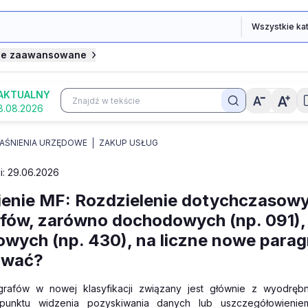
je zaawansowane
AKTUALNY
8.08.2026
AŚNIENIA URZĘDOWE
ZAKUP USŁUG
ji: 29.06.2026
enie MF: Rozdzielenie dotychczasow
fów, zarówno dochodowych (np. 091), j
wych (np. 430), na liczne nowe paragr
ować?
grafów w nowej klasyfikacji związany jest głównie z wyodrębn
 punktu widzenia pozyskiwania danych lub uszczegółowienie