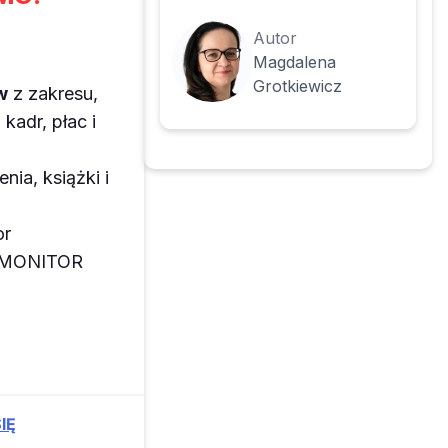
Autor
Magdalena
Grotkiewicz
w
z zakresu,
kadr, płac i
enia, książki i
or
z MONITOR
IĘ