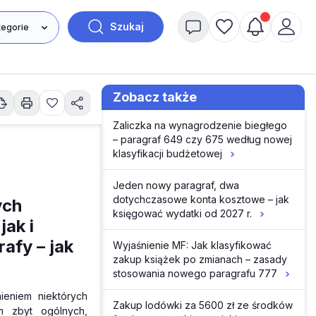
Szukaj
Zobacz także
Zaliczka na wynagrodzenie biegłego
– paragraf 649 czy 675 według nowej
klasyfikacji budżetowej
Jeden nowy paragraf, dwa
dotychczasowe konta kosztowe – jak
ych
księgować wydatki od 2027 r.
ak i
afy – jak
Wyjaśnienie MF: Jak klasyfikować
zakup książek po zmianach – zasady
stosowania nowego paragrafu 777
ieniem niektórych
Zakup lodówki za 5600 zł ze środków
m zbyt ogólnych,