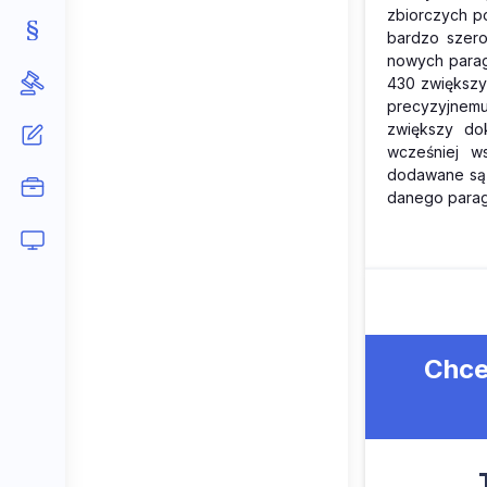
zbiorczych po
bardzo szero
nowych parag
430 zwiększy
precyzyjnem
zwiększy dok
wcześniej w
dodawane są 
danego parag
Chce