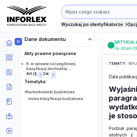
Wyszukaj po identyfikatorze
Opc
Dane dokumentu
ARTYKUŁ 
na dzień 0
Akty prawne powiązane
TEMATY:
WYJ
R. w sprawie szczegółowej
klasyfikacji dochodów, ...
Art./§
Zał.
1
2
Data publikac
Tematyka
Wyjaśni
Rachunkowość budżetowa
paragra
nowa klasyfikacja budżetowa
wydatko
je stos
Podział para
istotnych z