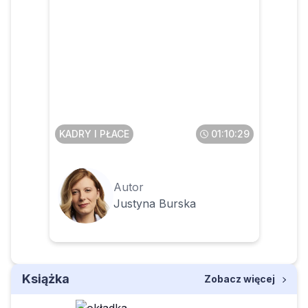
Klauzule poufności w
umowach o pracę
KADRY I PŁACE
01:10:29
Autor
Justyna Burska
Książka
Zobacz więcej