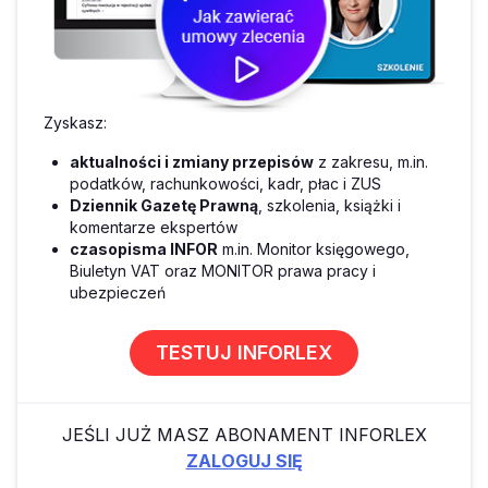
Zyskasz:
aktualności i zmiany przepisów
z zakresu, m.in.
podatków, rachunkowości, kadr, płac i ZUS
Dziennik Gazetę Prawną
, szkolenia, książki i
komentarze ekspertów
czasopisma INFOR
m.in. Monitor księgowego,
Biuletyn VAT oraz MONITOR prawa pracy i
ubezpieczeń
TESTUJ INFORLEX
JEŚLI JUŻ MASZ ABONAMENT INFORLEX
ZALOGUJ SIĘ