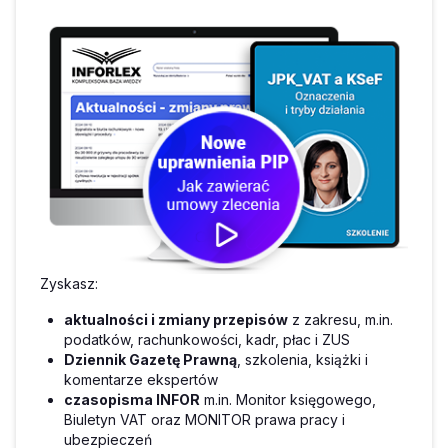
Zyskasz:
aktualności i zmiany przepisów
z zakresu, m.in.
podatków, rachunkowości, kadr, płac i ZUS
Dziennik Gazetę Prawną
, szkolenia, książki i
komentarze ekspertów
czasopisma INFOR
m.in. Monitor księgowego,
Biuletyn VAT oraz MONITOR prawa pracy i
ubezpieczeń