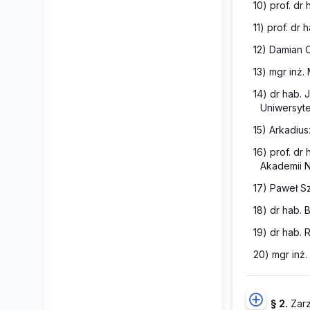
10) prof. dr
11) prof. d
12) Damian 
13) mgr inż
14) dr hab.
Uniwersyt
15) Arkadiu
16) prof. dr
Akademii 
17) Paweł Sz
18) dr hab.
19) dr hab.
20) mgr inż
§ 2.
Zarz