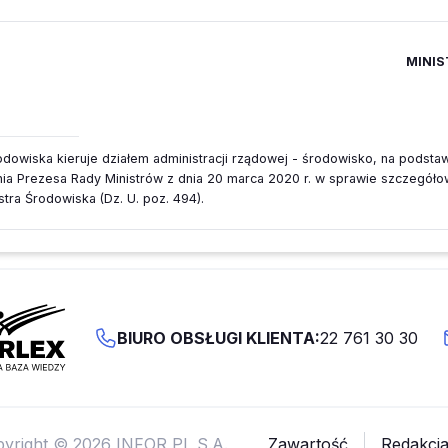
MINIS
odowiska kieruje działem administracji rządowej - środowisko, na podstawi
ia Prezesa Rady Ministrów z dnia 20 marca 2020 r. w sprawie szczegół
istra Środowiska (Dz. U. poz. 494).
BIURO OBSŁUGI KLIENTA:
22 761 30 30
yright © 2026 INFOR PL S.A.
Zawartość
Redakcj