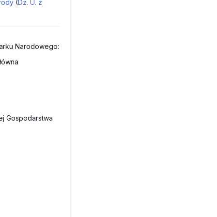
yrody
(
Dz. U. z
Parku Narodowego:
Główna
nej Gospodarstwa