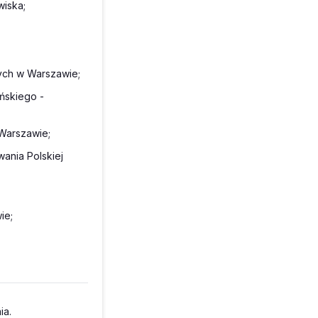
wiska;
ych w Warszawie;
ńskiego -
 Warszawie;
wania Polskiej
ie;
ia.