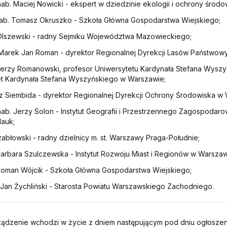
 hab. Maciej Nowicki - ekspert w dziedzinie ekologii i ochrony środo
r hab. Tomasz Okruszko - Szkoła Główna Gospodarstwa Wiejskiego;
Olszewski - radny Sejmiku Województwa Mazowieckiego;
. Marek Jan Roman - dyrektor Regionalnej Dyrekcji Lasów Państwow
 Jerzy Romanowski, profesor Uniwersytetu Kardynała Stefana Wyszy
et Kardynała Stefana Wyszyńskiego w Warszawie;
sz Siembida - dyrektor Regionalnej Dyrekcji Ochrony Środowiska w
 hab. Jerzy Solon - Instytut Geografii i Przestrzennego Zagospodaro
Nauk;
abłowski - radny dzielnicy m. st. Warszawy Praga-Południe;
 Barbara Szulczewska - Instytut Rozwoju Miast i Regionów w Warszaw
 Roman Wójcik - Szkoła Główna Gospodarstwa Wiejskiego;
. Jan Żychliński - Starosta Powiatu Warszawskiego Zachodniego.
ądzenie wchodzi w życie z dniem następującym pod dniu ogłoszen