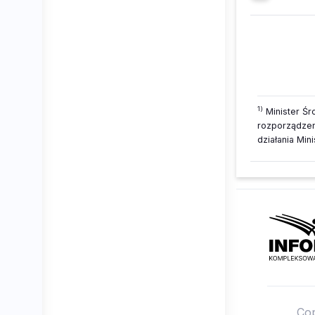
1)
Minister Śr
rozporządzen
działania Min
Cop