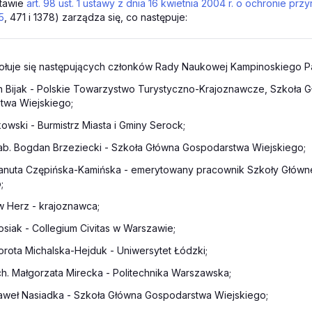
tawie
art. 98 ust. 1 ustawy z dnia 16 kwietnia 2004 r. o ochronie prz
5
, 471 i 1378) zarządza się, co następuje:
łuje się następujących członków Rady Naukowej Kampinoskiego 
n Bijak - Polskie Towarzystwo Turystyczno-Krajoznawcze, Szkoła 
twa Wiejskiego;
kowski - Burmistrz Miasta i Gminy Serock;
 hab. Bogdan Brzeziecki - Szkoła Główna Gospodarstwa Wiejskiego;
Danuta Czępińska-Kamińska - emerytowany pracownik Szkoły Głów
;
w Herz - krajoznawca;
Kosiak - Collegium Civitas w Warszawie;
orota Michalska-Hejduk - Uniwersytet Łódzki;
rch. Małgorzata Mirecka - Politechnika Warszawska;
Paweł Nasiadka - Szkoła Główna Gospodarstwa Wiejskiego;