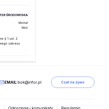
TER ŚRODOWISKA
Michał
Woś
e § 1 ust. 2
owego zakresu
EMAIL:
bok@infor.pl
Czat na żywo
a
Ogłoszenia i komunikaty
Regulamin