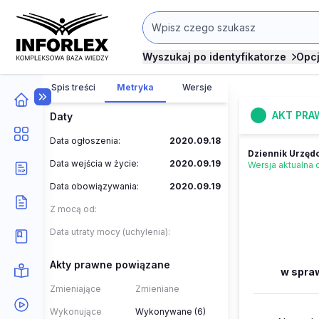
Wyszukaj po identyfikatorze
Opc
Spis treści
Metryka
Wersje
AKT PRA
Daty
Data ogłoszenia:
2020.09.18
Dziennik Urzęd
Data wejścia w życie:
2020.09.19
Wersja aktualna
Data obowiązywania:
2020.09.19
Z mocą od:
Data utraty mocy (uchylenia):
Akty prawne powiązane
w spra
Zmieniające
Zmieniane
Wykonujące
Wykonywane (6)