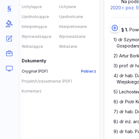
Na pods
Uchylające
Uchylane
2020 r. poz. 5
Ujednolicające
Ujednolicane
Interpretujące
Interpretowane
§ 1.
Powo
Wprowadzające
Wprowadzane
1) dr Szymo
Gospodars
Wdrażające
Wdrażane
2) Artur Bor
Dokumenty
3) prof. dr
Oryginał (PDF)
Pobierz
4) dr hab. 
Projekt/Uzasadnienie (PDF)
Wiejskiego
Komentarz
5) Lechosła
6) dr Piotr 
7) dr hab. D
8) dr inż. a
9) dr hab. 