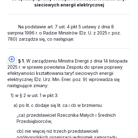
sieciowych energii elektrycznej
Na podstawie art. 7 ust. 4 pkt 5 ustawy z dnia 8
sierpnia 1996 r. o Radzie Ministrów (Dz. U. z 2025 r. poz.
780) zarządza się, co następuje:
§ 1.
W zarządzeniu Ministra Energii z dnia 14 listopada
2025 r. w sprawie powołania Zespołu do spraw poprawy
efektywności kształtowania taryf sieciowych energii
elektrycznej (Dz. Urz. Min. Ener. poz. 9) wprowadza się
następujące zmiany:
1) w § 2 w ust. 1 w pkt 3:
a) po lit. c dodaje się lit. ca i cb w brzmieniu:
„ca) przedstawiciel Rzecznika Małych i Średnich
Przedsiębiorców,
cb) nie więcej niż trzech przedstawicieli
ogólnopolskich organizacji jednostek samorządu