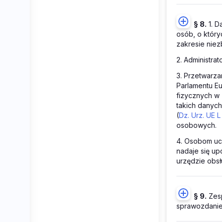
§ 8.
1. D
osób, o który
zakresie nie
2. Administra
3. Przetwarza
Parlamentu Eu
fizycznych w
takich danyc
(
Dz. Urz. UE L 
osobowych.
4. Osobom uc
nadaje się u
urzędzie obsł
§ 9.
Zesp
sprawozdanie 