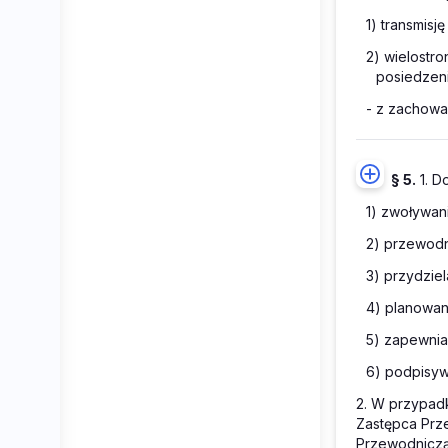
1) transmis
2) wielostr
posiedzen
- z zachowa
§ 5.
1. D
1) zwoływan
2) przewodn
3) przydzie
4) planowan
5) zapewnia
6) podpisyw
2. W przypad
Zastępca Prz
Przewodniczą