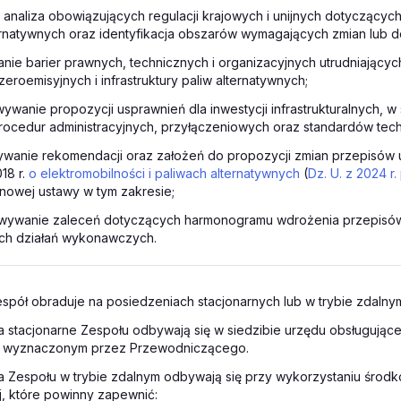
i analiza obowiązujących regulacji krajowych i unijnych dotyczącyc
ternatywnych oraz identyfikacja obszarów wymagających zmian lub 
nie barier prawnych, technicznych i organizacyjnych utrudniającyc
eroemisyjnych i infrastruktury paliw alternatywnych;
ywanie propozycji usprawnień dla inwestycji infrastrukturalnych, w
rocedur administracyjnych, przyłączeniowych oraz standardów tec
wanie rekomendacji oraz założeń do propozycji zmian przepisów u
18 r.
o elektromobilności i paliwach alternatywnych
(
Dz. U. z 2024 r.
 nowej ustawy w tym zakresie;
owywanie zaleceń dotyczących harmonogramu wdrożenia przepisó
ch działań wykonawczych.
espół obraduje na posiedzeniach stacjonarnych lub w trybie zdalny
a stacjonarne Zespołu odbywają się w siedzibie urzędu obsługujące
u wyznaczonym przez Przewodniczącego.
a Zespołu w trybie zdalnym odbywają się przy wykorzystaniu środk
j, które powinny zapewnić: