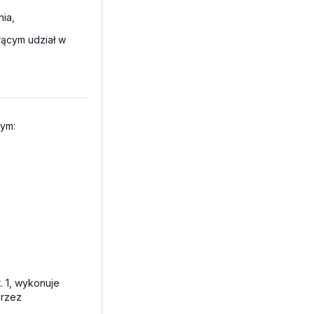
nia,
rącym udział w
tym:
 1, wykonuje
przez