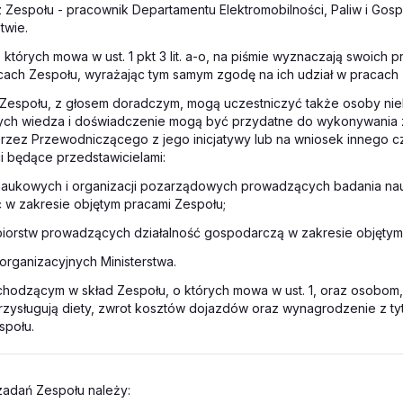
z Zespołu - pracownik Departamentu Elektromobilności, Paliw i Go
twie.
 których mowa w ust. 1 pkt 3 lit. a-o, na piśmie wyznaczają swoich p
cach Zespołu, wyrażając tym samym zgodę na ich udział w pracach 
 Zespołu, z głosem doradczym, mogą uczestniczyć także osoby ni
rych wiedza i doświadczenie mogą być przydatne do wykonywania 
rzez Przewodniczącego z jego inicjatywy lub na wniosek innego c
 będące przedstawicielami:
ji naukowych i organizacji pozarządowych prowadzących badania n
ć w zakresie objętym pracami Zespołu;
biorstw prowadzących działalność gospodarczą w zakresie objętym
organizacyjnych Ministerstwa.
hodzącym w skład Zespołu, o których mowa w ust. 1, oraz osobom
 przysługują diety, zwrot kosztów dojazdów oraz wynagrodzenie z ty
społu.
adań Zespołu należy: