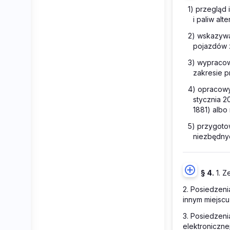
1) przegląd 
i paliw al
2) wskazywa
pojazdów z
3) wypracow
zakresie p
4) opracowy
stycznia 20
1881) albo
5) przygot
niezbędny
§ 4.
1. Z
2. Posiedzeni
innym miejsc
3. Posiedzeni
elektroniczne