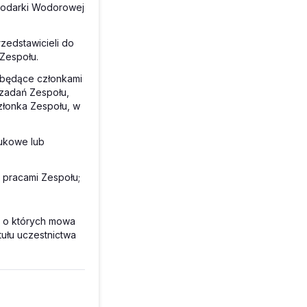
spodarki Wodorowej
rzedstawicieli do
Zespołu.
ebędące członkami
zadań Zespołu,
złonka Zespołu, w
aukowe lub
 pracami Zespołu;
, o których mowa
tułu uczestnictwa