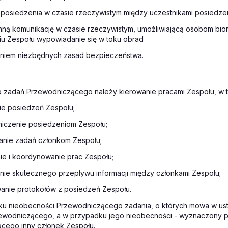
ję posiedzenia w czasie rzeczywistym między uczestnikami posiedze
onną komunikację w czasie rzeczywistym, umożliwiającą osobom bio
iu Zespołu wypowiadanie się w toku obrad
niem niezbędnych zasad bezpieczeństwa.
o zadań Przewodniczącego należy kierowanie pracami Zespołu, w 
ie posiedzeń Zespołu;
iczenie posiedzeniom Zespołu;
lanie zadań członkom Zespołu;
ie i koordynowanie prac Zespołu;
nie skutecznego przepływu informacji między członkami Zespołu;
anie protokołów z posiedzeń Zespołu.
ku nieobecności Przewodniczącego zadania, o których mowa w ust.
ewodniczącego, a w przypadku jego nieobecności - wyznaczony 
cego inny członek Zespołu.