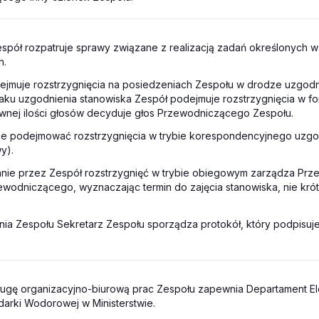
espół rozpatruje sprawy związane z realizacją zadań określonych w
h.
ejmuje rozstrzygnięcia na posiedzeniach Zespołu w drodze uzgodn
aku uzgodnienia stanowiska Zespół podejmuje rozstrzygnięcia w fo
wnej ilości głosów decyduje głos Przewodniczącego Zespołu.
że podejmować rozstrzygnięcia w trybie korespondencyjnego uzgo
y).
nie przez Zespół rozstrzygnięć w trybie obiegowym zarządza Prz
wodniczącego, wyznaczając termin do zajęcia stanowiska, nie króts
nia Zespołu Sekretarz Zespołu sporządza protokół, który podpisu
ugę organizacyjno-biurową prac Zespołu zapewnia Departament Ele
darki Wodorowej w Ministerstwie.