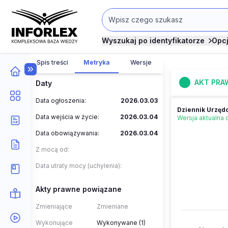
Wyszukaj po identyfikatorze
Opc
Spis treści
Metryka
Wersje
AKT PRA
Daty
Data ogłoszenia:
2026.03.03
Dziennik Urzędo
Data wejścia w życie:
2026.03.04
Wersja aktualna
Data obowiązywania:
2026.03.04
Z mocą od:
Data utraty mocy (uchylenia):
Akty prawne powiązane
Zmieniające
Zmieniane
Wykonujące
Wykonywane (1)