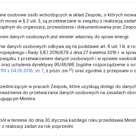
ane osobowe osób wchodzących w skład Zespołu, o których mowa w 
ch mowa w § 2 ust. 3, są przetwarzane w związku z realizacją zada
zbędnym do organizacji, prowadzenia i dokumentowania prac Zespoł
torem danych osobowych jest minister właściwy do spraw energii.
nie danych osobowych odbywa się na podstawie art. 6 ust. 1 lit. e 
ropejskiego i Rady (UE) 2016/679 z dnia 27 kwietnia 2016 r. w spr
 związku z przetwarzaniem danych osobowych i w sprawie swobo
h oraz uchylenia dyrektywy 95/46/WE (ogólne rozporządzenie o oc
2)
119 z 04.05.2016, str. 1
, z późn. zm.
) oraz zgodnie z przepisami o 
zestniczącym w pracach Zespołu, które uzyskują dostęp do dany
poważnienia do przetwarzania danych osobowych na zasadach obo
ugującym Ministra.
ół w terminie do dnia 30 stycznia każdego roku przedstawia Minist
z realizacji zadań za rok poprzedni.