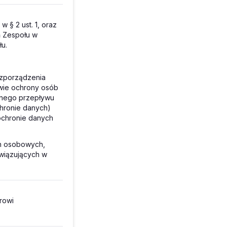
§ 2 ust. 1, oraz
ń Zespołu w
u.
rozporządzenia
awie ochrony osób
dnego przepływu
hronie danych)
ochronie danych
ch osobowych,
wiązujących w
rowi