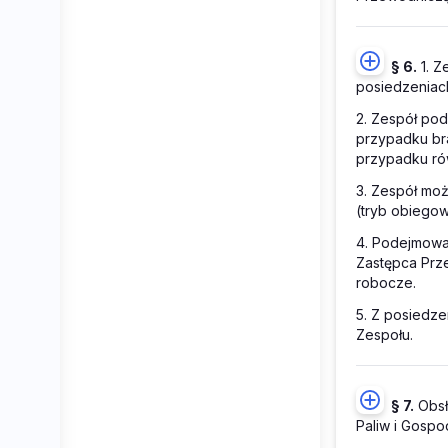
§ 6.
1. Z
posiedzeniac
2. Zespół pod
przypadku br
przypadku ró
3. Zespół mo
(tryb obiegow
4. Podejmowa
Zastępca Prze
robocze.
5. Z posiedze
Zespołu.
§ 7.
Obsł
Paliw i Gospo