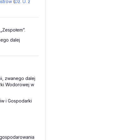
nistrów
(
Dz. U. z
 „Zespołem”.
nego dalej
ii, zwanego dalej
arki Wodorowej w
iw i Gospodarki
zagospodarowania