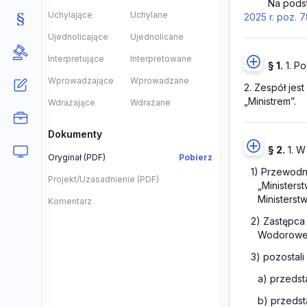
Na pods
Uchylające
Uchylane
2025 r. poz. 
Ujednolicające
Ujednolicane
Interpretujące
Interpretowane
§ 1.
1. Po
Wprowadzające
Wprowadzane
2. Zespół jes
„Ministrem”.
Wdrażające
Wdrażane
Dokumenty
§ 2.
1. W
Oryginał (PDF)
Pobierz
1) Przewodni
Projekt/Uzasadnienie (PDF)
„Ministers
Ministerstw
Komentarz
2) Zastępca
Wodorowej 
3) pozostali
a) przedst
b) przedst