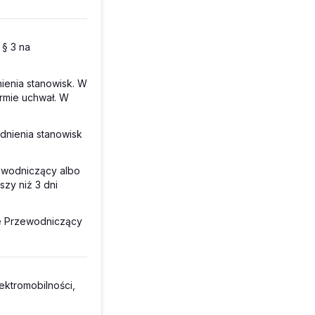
 § 3 na
ienia stanowisk. W
rmie uchwał. W
dnienia stanowisk
ewodniczący albo
zy niż 3 dni
je Przewodniczący
ktromobilności,