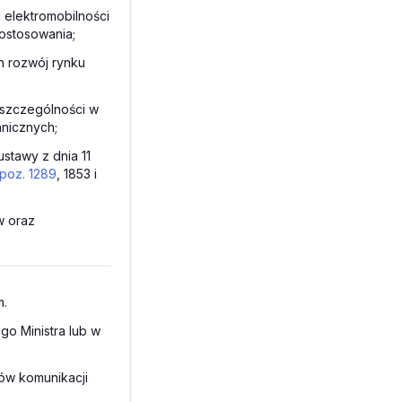
h elektromobilności
dostosowania;
h rozwój rynku
 szczególności w
hnicznych;
stawy z dnia 11
 poz. 1289
, 1853 i
w oraz
m.
go Ministra lub w
ów komunikacji