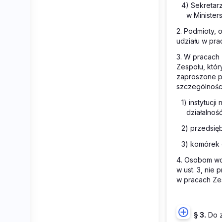
4) Sekretar
w Ministers
2. Podmioty, o
udziału w pra
3. W pracach
Zespołu, któ
zaproszone p
szczególności
1) instytuc
działalnoś
2) przedsię
3) komórek 
4. Osobom wc
w ust. 3, nie
w pracach Ze
§ 3.
Do z