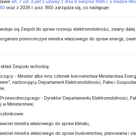
tawie
art. 7 ust. 4 pkt 5 ustawy z dnia 8 sierpnia 1996 r. o Radzie Mi
780
oraz z 2026 r. poz. 160) zarządza się, co następuje:
wołuje się Zespół do spraw rozwoju elektromobilności, zwany dalej
t organem pomocniczym ministra właściwego do spraw energii, zwa
 skład Zespołu wchodzą:
czący - Minister albo inny członek kierownictwa Ministerstwa Energ
twem”, nadzorujący Departament Elektromobilności, Paliw i Gospod
ie;
 Przewodniczącego - Dyrektor Departamentu Elektromobilności, Pal
w Ministerstwie;
 członkowie:
awiciel ministra właściwego do spraw klimatu,
awiciel ministra właściwego do spraw budownictwa, planowania i 