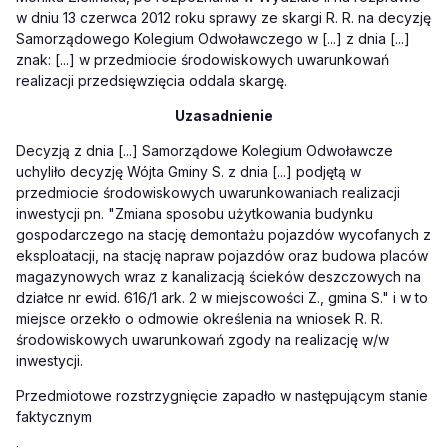
w dniu 13 czerwca 2012 roku sprawy ze skargi R. R. na decyzję
Samorządowego Kolegium Odwoławczego w [...] z dnia [...]
znak: [...] w przedmiocie środowiskowych uwarunkowań
realizacji przedsięwzięcia oddala skargę.
Uzasadnienie
Decyzją z dnia [...] Samorządowe Kolegium Odwoławcze
uchyliło decyzję Wójta Gminy S. z dnia [...] podjętą w
przedmiocie środowiskowych uwarunkowaniach realizacji
inwestycji pn. "Zmiana sposobu użytkowania budynku
gospodarczego na stację demontażu pojazdów wycofanych z
eksploatacji, na stację napraw pojazdów oraz budowa placów
magazynowych wraz z kanalizacją ścieków deszczowych na
działce nr ewid. 616/1 ark. 2 w miejscowości Z., gmina S." i w to
miejsce orzekło o odmowie określenia na wniosek R. R.
środowiskowych uwarunkowań zgody na realizację w/w
inwestycji.
Przedmiotowe rozstrzygnięcie zapadło w następującym stanie
faktycznym