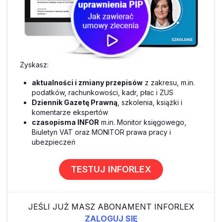
Zyskasz:
aktualności i zmiany przepisów
z zakresu, m.in.
podatków, rachunkowości, kadr, płac i ZUS
Dziennik Gazetę Prawną
, szkolenia, książki i
komentarze ekspertów
czasopisma INFOR
m.in. Monitor księgowego,
Biuletyn VAT oraz MONITOR prawa pracy i
ubezpieczeń
TESTUJ INFORLEX
JEŚLI JUŻ MASZ ABONAMENT INFORLEX
ZALOGUJ SIĘ