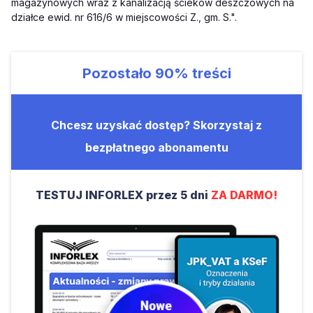
magazynowych wraz z kanalizacją ścieków deszczowych na
działce ewid. nr 616/6 w miejscowości Z., gm. S.".
Pozostało
90%
treści
Chcesz uzyskać dostęp? Skorzystaj z
bezpłatnego abonamentu
TESTUJ INFORLEX przez 5 dni
ZA DARMO!