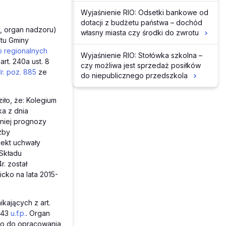
Wyjaśnienie RIO: Odsetki bankowe od
dotacji z budżetu państwa – dochód
y, organ nadzoru)
własny miasta czy środki do zwrotu
etu Gminy
o regionalnych
Wyjaśnienie RIO: Stołówka szkolna –
rt. 240a ust. 8
czy możliwa jest sprzedaż posiłków
3r. poz. 885
ze
do niepublicznego przedszkola
iło, że: Kolegium
ka z dnia
tniej prognozy
zby
jekt uchwały
 Składu
. został
cko na lata 2015-
kających z art.
 243
u.f.p.
. Organ
cko do opracowania