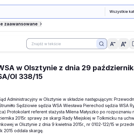
je zaawansowane
SA w Olsztynie z dnia 29 października
 SA/Ol 338/15
ąd Administracyjny w Olsztynie w składzie następującym: Przewodn
Strumiłło Sędziowie sędzia WSA Wiesława Pierechod sędzia WSA R
a) Protokolant referent stażysta Milena Małyszko po rozpoznaniu 
iernika 2015r. sprawy ze skargi Rady Miejskiej w Tolkmicku na uchw
kowej w Olsztynie z dnia 9 kwietnia 2015r., nr 0102-122/15 w przedm
k 2015 oddala skargę.