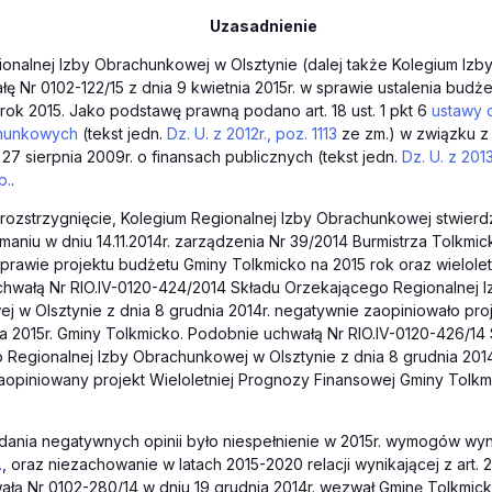
Uzasadnienie
onalnej Izby Obrachunkowej w Olsztynie (dalej także Kolegium Izb
ę Nr 0102-122/15 z dnia 9 kwietnia 2015r. w sprawie ustalenia budż
rok 2015. Jako podstawę prawną podano art. 18 ust. 1 pkt 6
ustawy 
chunkowych
(tekst jedn.
Dz. U. z 2012r., poz. 1113
ze zm.) w związku z a
 27 sierpnia 2009r. o finansach publicznych (tekst jedn.
Dz. U. z 201
p.
.
rozstrzygnięcie, Kolegium Regionalnej Izby Obrachunkowej stwierdz
ymaniu w dniu 14.11.2014r. zarządzenia Nr 39/2014 Burmistrza Tolkmic
w sprawie projektu budżetu Gminy Tolkmicko na 2015 rok oraz wielole
chwałą Nr RIO.IV-0120-424/2014 Składu Orzekającego Regionalnej I
 w Olsztynie z dnia 8 grudnia 2014r. negatywnie zaopiniowało pro
 2015r. Gminy Tolkmicko. Podobnie uchwałą Nr RIO.IV-0120-426/14
Regionalnej Izby Obrachunkowej w Olsztynie z dnia 8 grudnia 2014r
opiniowany projekt Wieloletniej Prognozy Finansowej Gminy Tolkmi
nia negatywnych opinii było niespełnienie w 2015r. wymogów wyni
.
, oraz niezachowanie w latach 2015-2020 relacji wynikającej z art.
ałą Nr 0102-280/14 w dniu 19 grudnia 2014r. wezwał Gminę Tolkmi