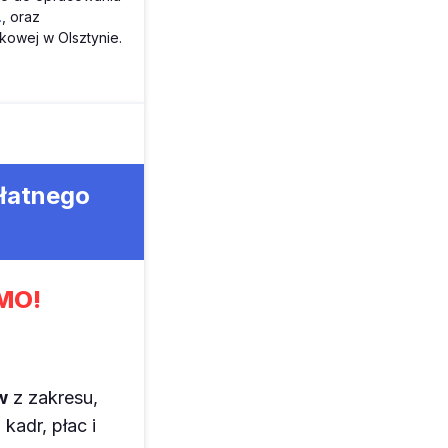
.
, oraz
kowej w Olsztynie.
płatnego
MO!
w
z zakresu,
kadr, płac i