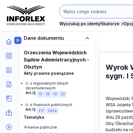
Wyszukaj po identyfikatorze
Opc
Dane dokumentu
Orzeczenia Wojewódzkich
Sądów Administracyjnych -
Wyrok W
Olsztyn
Akty prawne powiązane
sygn. I
U. o regionalnych izbach
obrachunkowych
Art./§
13
18
19
20
Wojewódzki S
WSA Jolanta 
U. o finansach publicznych
Art./§
217
240a
(sprawozdawc
Tematyka
dniu 29 paźdz
Izby Obrachun
Finanse publiczne
budżetu na ro