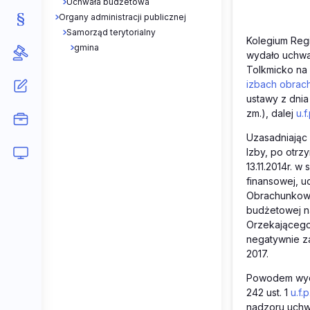
Uchwała budżetowa
Organy administracji publicznej
Samorząd terytorialny
Kolegium Regi
gmina
wydało uchwał
Tolkmicko na 
izbach obra
ustawy z dnia
zm.), dalej
u.f.
Uzasadniając 
Izby, po otrz
13.11.2014r. 
finansowej, u
Obrachunkowej
budżetowej na
Orzekającego 
negatywnie za
2017.
Powodem wyda
242 ust. 1
u.f.p
nadzoru uchw