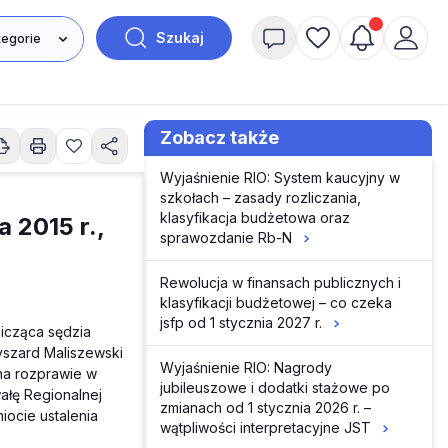
Szukaj
Zobacz także
Wyjaśnienie RIO: System kaucyjny w
szkołach – zasady rozliczania,
klasyfikacja budżetowa oraz
 2015 r.,
sprawozdanie Rb-N
Rewolucja w finansach publicznych i
klasyfikacji budżetowej – co czeka
jsfp od 1 stycznia 2027 r.
icząca sędzia
yszard Maliszewski
Wyjaśnienie RIO: Nagrody
na rozprawie w
jubileuszowe i dodatki stażowe po
ałę Regionalnej
zmianach od 1 stycznia 2026 r. –
iocie ustalenia
wątpliwości interpretacyjne JST