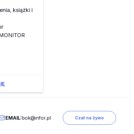
enia, książki i
or
z MONITOR
IĘ
EMAIL:
bok@infor.pl
Czat na żywo