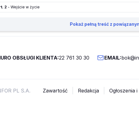
t. 2
- Wejście w życie
Pokaż pełną treść z powiązany
IURO OBSŁUGI KLIENTA:
22 761 30 30
EMAIL:
bok@inf
NFOR PL S.A.
Zawartość
Redakcja
Ogłoszenia i