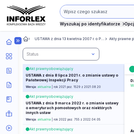
Wyszukaj po identyfikatorze
Opc
USTAWA z dnia 13 kwietnia 2007 r. o Państwowej Inspekcji Pracy
Akty prawne 
Status
Akt prawny
obowiązujący
USTAWA z dnia 8 lipca 2021 r. o zmianie ustawy o
Państwowej Inspekcji Pracy
D
W
Wersja:
aktualna
| rok 2021 poz. 1529 z 2021.08.20
Akt prawny
obowiązujący
USTAWA z dnia 9 marca 2022 r. o zmianie ustawy
o emeryturach pomostowych oraz niektórych
innych ustaw
Wersja:
aktualna
| rok 2022 poz. 755 z 2022.04.05
Akt prawny
obowiązujący
Ar