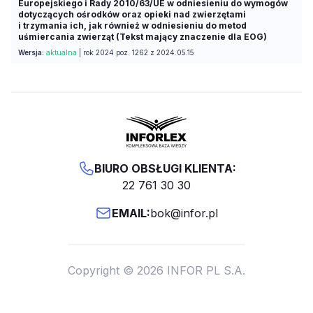
Europejskiego i Rady 2010/63/UE w odniesieniu do wymogów
dotyczących ośrodków oraz opieki nad zwierzętami
i trzymania ich, jak również w odniesieniu do metod
uśmiercania zwierząt (Tekst mający znaczenie dla EOG)
Wersja:
aktualna
| rok 2024 poz. 1262 z 2024.05.15
BIURO OBSŁUGI KLIENTA:
22 761 30 30
EMAIL:
bok@infor.pl
Copyright © 2026 INFOR PL S.A.