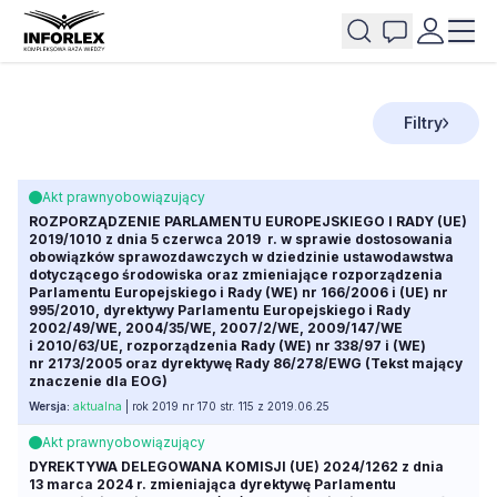
Filtry
Akt prawny
obowiązujący
ROZPORZĄDZENIE PARLAMENTU EUROPEJSKIEGO I RADY (UE)
2019/1010 z dnia 5 czerwca 2019 r. w sprawie dostosowania
obowiązków sprawozdawczych w dziedzinie ustawodawstwa
dotyczącego środowiska oraz zmieniające rozporządzenia
Parlamentu Europejskiego i Rady (WE) nr 166/2006 i (UE) nr
995/2010, dyrektywy Parlamentu Europejskiego i Rady
2002/49/WE, 2004/35/WE, 2007/2/WE, 2009/147/WE
i 2010/63/UE, rozporządzenia Rady (WE) nr 338/97 i (WE)
nr 2173/2005 oraz dyrektywę Rady 86/278/EWG (Tekst mający
znaczenie dla EOG)
Wersja:
aktualna
| rok 2019 nr 170 str. 115 z 2019.06.25
Akt prawny
obowiązujący
DYREKTYWA DELEGOWANA KOMISJI (UE) 2024/1262 z dnia
13 marca 2024 r. zmieniająca dyrektywę Parlamentu