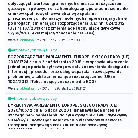
dotyczących wartości granicznych emisji zanieczyszczeń
gazowych i pyłowych oraz homologacji typu w odniesieniu do
silników spalinowych wewnętrznego spalania
przeznaczonych do maszyn mobilnych nieporuszających się
po drogach, zmieniające rozporządzenia (UE) nr 1024/2012 i
(UE) nr 167/2013 oraz zmieniające i uchylające dyrektywę
97/68/WE (Tekst mający znaczenie dla EOG)
Wersja:
aktualna
| rok 2016 nr 252 str. 53 z 2016.09.16
Akt prawny
obowiązujący
ROZPORZĄDZENIE PARLAMENTU EUROPEJSKIEGO I RADY (UE)
2018/1724 z dnia 2 października 2018 r. w sprawie utworzenia
jednolitego portalu cyfrowego w celu zapewnienia dostępu do
informacji, procedur oraz usług wsparcia i rozwiązywania
problemów, a także zmieniające rozporządzenie (UE) nr
1024/2012 (Tekst mający znaczenie dla EOG)
Wersja:
aktualna
| rok 2018 nr 295 str. 1 z 2018.11.21
Akt prawny
obowiązujący
DYREKTYWA PARLAMENTU EUROPEJSKIEGO I RADY (UE)
2020/1057 z dnia 15 lipca 2020 r. ustanawiająca przepisy
szczególne w odniesieniu do dyrektywy 96/71/WE i dyrektywy
2014/67/UE dotyczące delegowania kierowców w sektorze
transportu drogowego oraz zmieniająca dyrektywę
2006/22/WE w odniesieniu do wymogów w zakresie
egzekwowania przepisów oraz rozporządzenie (UE) nr