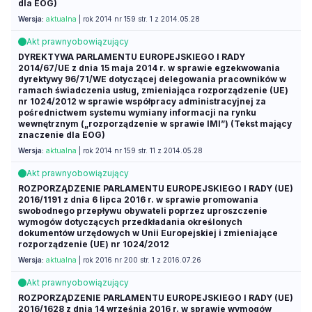
dla EOG)
Wersja:
aktualna
| rok 2014 nr 159 str. 1 z 2014.05.28
Akt prawny
obowiązujący
DYREKTYWA PARLAMENTU EUROPEJSKIEGO I RADY
2014/67/UE z dnia 15 maja 2014 r. w sprawie egzekwowania
dyrektywy 96/71/WE dotyczącej delegowania pracowników w
ramach świadczenia usług, zmieniająca rozporządzenie (UE)
nr 1024/2012 w sprawie współpracy administracyjnej za
pośrednictwem systemu wymiany informacji na rynku
wewnętrznym („rozporządzenie w sprawie IMI”) (Tekst mający
znaczenie dla EOG)
Wersja:
aktualna
| rok 2014 nr 159 str. 11 z 2014.05.28
Akt prawny
obowiązujący
ROZPORZĄDZENIE PARLAMENTU EUROPEJSKIEGO I RADY (UE)
2016/1191 z dnia 6 lipca 2016 r. w sprawie promowania
swobodnego przepływu obywateli poprzez uproszczenie
wymogów dotyczących przedkładania określonych
dokumentów urzędowych w Unii Europejskiej i zmieniające
rozporządzenie (UE) nr 1024/2012
Wersja:
aktualna
| rok 2016 nr 200 str. 1 z 2016.07.26
Akt prawny
obowiązujący
ROZPORZĄDZENIE PARLAMENTU EUROPEJSKIEGO I RADY (UE)
2016/1628 z dnia 14 września 2016 r. w sprawie wymogów