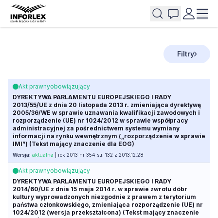
Filtry
Akt prawny
obowiązujący
DYREKTYWA PARLAMENTU EUROPEJSKIEGO I RADY
2013/55/UE z dnia 20 listopada 2013 r. zmieniająca dyrektywę
2005/36/WE w sprawie uznawania kwalifikacji zawodowych i
rozporządzenie (UE) nr 1024/2012 w sprawie współpracy
administracyjnej za pośrednictwem systemu wymiany
informacji na rynku wewnętrznym („rozporządzenie w sprawie
IMI”) (Tekst mający znaczenie dla EOG)
Wersja:
aktualna
| rok 2013 nr 354 str. 132 z 2013.12.28
Akt prawny
obowiązujący
DYREKTYWA PARLAMENTU EUROPEJSKIEGO I RADY
2014/60/UE z dnia 15 maja 2014 r. w sprawie zwrotu dóbr
kultury wyprowadzonych niezgodnie z prawem z terytorium
państwa członkowskiego, zmieniająca rozporządzenie (UE) nr
1024/2012 (wersja przekształcona) (Tekst mający znaczenie