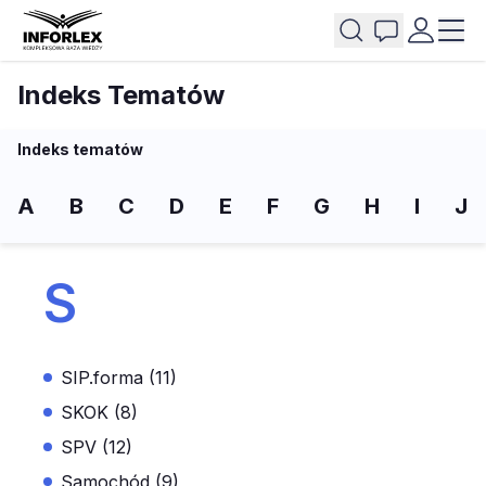
Indeks Tematów
Indeks tematów
A
B
C
D
E
F
G
H
I
J
S
SIP.forma (11)
SKOK (8)
SPV (12)
Samochód (9)