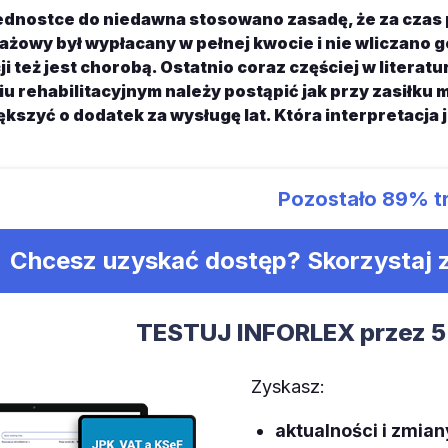
ednostce do niedawna stosowano zasadę, że za czas
ażowy był wypłacany w pełnej kwocie i nie wliczano 
cji też jest chorobą. Ostatnio coraz częściej w litera
u rehabilitacyjnym należy postąpić jak przy zasiłku
ększyć o dodatek za wysługę lat. Która interpretacja 
Pozostało
89%
t
Chcesz uzyskać dostęp? Skorzystaj
TESTUJ INFORLEX przez 5
Zyskasz:
aktualności i zmia