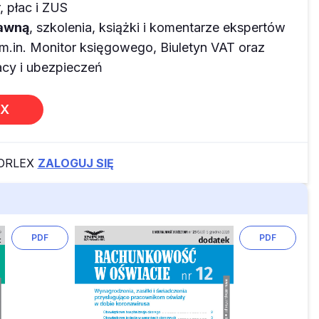
 płac i ZUS
rawną
, szkolenia, książki i komentarze ekspertów
m.in. Monitor księgowego, Biuletyn VAT oraz
y i ubezpieczeń
EX
FORLEX
ZALOGUJ SIĘ
PDF
PDF