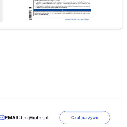
EMAIL:
bok@infor.pl
Czat na żywo