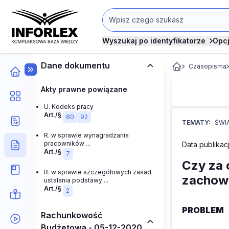
Wyszukaj po identyfikatorze
Opc
Dane dokumentu
Czasopisma
Akty prawne powiązane
U. Kodeks pracy
Art./§
80
92
TEMATY:
ŚWI
R. w sprawie wynagradzania
pracowników ...
Data publikacji
Art./§
7
Czy za 
R. w sprawie szczegółowych zasad
zachow
ustalania podstawy ...
Art./§
2
PROBLEM
Rachunkowość
Budżetowa - 05-12-2020