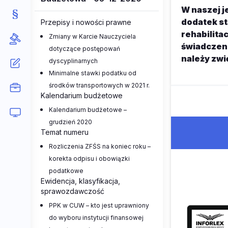
W naszej j
dodatek st
Przepisy i nowości prawne
rehabilita
Zmiany w Karcie Nauczyciela
świadczeni
dotyczące postępowań
należy zwi
dyscyplinarnych
Minimalne stawki podatku od
środków transportowych w 2021 r.
Kalendarium budżetowe
Kalendarium budżetowe –
grudzień 2020
Temat numeru
Rozliczenia ZFŚS na koniec roku –
korekta odpisu i obowiązki
podatkowe
Ewidencja, klasyfikacja,
sprawozdawczość
PPK w CUW – kto jest uprawniony
do wyboru instytucji finansowej