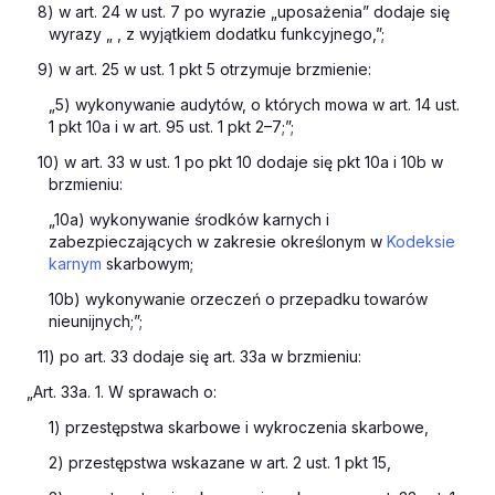
8) w art. 24 w ust. 7 po wyrazie „uposażenia” dodaje się
wyrazy „ , z wyjątkiem dodatku funkcyjnego,”;
9) w art. 25 w ust. 1 pkt 5 otrzymuje brzmienie:
„5) wykonywanie audytów, o których mowa w art. 14 ust.
1 pkt 10a i w art. 95 ust. 1 pkt 2–7;”;
10) w art. 33 w ust. 1 po pkt 10 dodaje się pkt 10a i 10b w
brzmieniu:
„10a) wykonywanie środków karnych i
zabezpieczających w zakresie określonym w
Kodeksie
karnym
skarbowym;
10b) wykonywanie orzeczeń o przepadku towarów
nieunijnych;”;
11) po art. 33 dodaje się art. 33a w brzmieniu:
„Art. 33a. 1. W sprawach o:
1) przestępstwa skarbowe i wykroczenia skarbowe,
2) przestępstwa wskazane w art. 2 ust. 1 pkt 15,