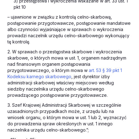
3) przestępstwa i wykroczenia wskazane w art. 33 ust. 1
pkt 10
– ujawnione w związku z kontrolą celno-skarbową,
postępowanie przygotowawcze, postępowanie mandatowe
albo czynności wyjaśniające w sprawach o wykroczenia
prowadzi naczelnik urzędu celno-skarbowego wykonujący
tę kontrolę.
2. W sprawach o przestępstwa skarbowe i wykroczenia
skarbowe, o których mowa w ust. 1, organem nadrzędnym
nad finansowym organem postępowania
przygotowawczego, o którym mowa w
art. 53 § 39 pkt 1
Kodeksu karnego skarbowego
, jest dyrektor izby
administracji skarbowej właściwy miejscowo według
siedziby naczelnika urzędu celno-skarbowego
prowadzącego postępowanie przygotowawcze.
3. Szef Krajowej Administracji Skarbowej w szczególnie
uzasadnionych przypadkach może, z urzędu lub na
wniosek organu, o którym mowa w ust. 1 lub 2, wyznaczyć
do prowadzenia spraw określonych w ust. 1 innego
naczelnika urzędu celno-skarbowego.”;