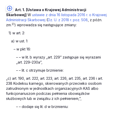
Art. 1.
[Ustawa o Krajowej Administracji
Skarbowej]
W
ustawie z dnia 16 listopada 2016 r. o Krajowej
Administracji Skarbowej
(
Dz. U. z 2018 r. poz. 508
, z późn.
2)
zm.
) wprowadza się następujące zmiany:
1) w art. 2:
a) w ust. 1:
– w pkt 16:
– – w lit. b wyrazy „art. 229” zastępuje się wyrazami
„art. 229–230a”,
– – lit. c otrzymuje brzmienie:
„c) art. 190, art. 222, art. 223, art. 226, art. 235, art. 236 i art.
238 Kodeksu karnego, skierowanych przeciwko osobom
zatrudnionym w jednostkach organizacyjnych KAS albo
funkcjonariuszom podczas pełnienia obowiązków
służbowych lub w związku z ich pełnieniem,”,
– – dodaje się lit. d w brzmieniu: