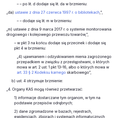
– – po lit. d dodaje się lit. da w brzmieniu:
„da)
ustawie z dnia 27 czerwca 1997 r. o bibliotekach
,”,
– – dodaje się lit. m w brzmieniu:
„m) ustawie z dnia 9 marca 2017 r. o systemie monitorowania
drogowego i kolejowego przewozu towarów,”,
– w pkt 3 na końcu dodaje się przecinek i dodaje się
pkt 4 w brzmieniu:
„4) ujawnianiem i odzyskiwaniem mienia zagrożonego
przepadkiem w związku z przestępstwami, o których
mowa w art. 2 ust. 1 pkt 13–16, albo o których mowa w
art. 33 § 2 Kodeksu karnego
skarbowego”,
b) ust. 4 otrzymuje brzmienie:
„4. Organy KAS mogą również przetwarzać:
1) informacje dostarczane tym organom, w tym na
podstawie przepisów odrębnych;
2) dane zgromadzone w bazach, rejestrach,
ewidencjach, zbiorach i systemach informatycznych