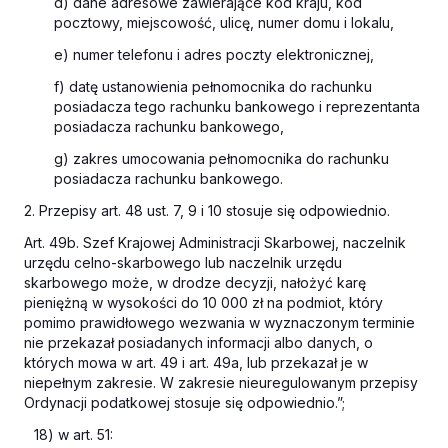
d) dane adresowe zawierające kod kraju, kod
pocztowy, miejscowość, ulicę, numer domu i lokalu,
e) numer telefonu i adres poczty elektronicznej,
f) datę ustanowienia pełnomocnika do rachunku
posiadacza tego rachunku bankowego i reprezentanta
posiadacza rachunku bankowego,
g) zakres umocowania pełnomocnika do rachunku
posiadacza rachunku bankowego.
2. Przepisy art. 48 ust. 7, 9 i 10 stosuje się odpowiednio.
Art. 49b. Szef Krajowej Administracji Skarbowej, naczelnik
urzędu celno-skarbowego lub naczelnik urzędu
skarbowego może, w drodze decyzji, nałożyć karę
pieniężną w wysokości do 10 000 zł na podmiot, który
pomimo prawidłowego wezwania w wyznaczonym terminie
nie przekazał posiadanych informacji albo danych, o
których mowa w art. 49 i art. 49a, lub przekazał je w
niepełnym zakresie. W zakresie nieuregulowanym przepisy
Ordynacji podatkowej
stosuje się odpowiednio.”;
18) w art. 51: