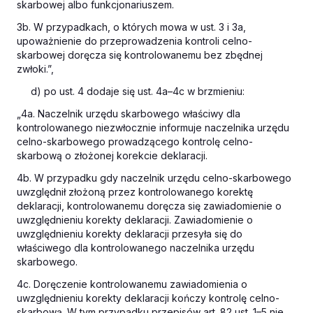
skarbowej albo funkcjonariuszem.
3b. W przypadkach, o których mowa w ust. 3 i 3a,
upoważnienie do przeprowadzenia kontroli celno-
skarbowej doręcza się kontrolowanemu bez zbędnej
zwłoki.”,
d) po ust. 4 dodaje się ust. 4a–4c w brzmieniu:
„4a. Naczelnik urzędu skarbowego właściwy dla
kontrolowanego niezwłocznie informuje naczelnika urzędu
celno-skarbowego prowadzącego kontrolę celno-
skarbową o złożonej korekcie deklaracji.
4b. W przypadku gdy naczelnik urzędu celno-skarbowego
uwzględnił złożoną przez kontrolowanego korektę
deklaracji, kontrolowanemu doręcza się zawiadomienie o
uwzględnieniu korekty deklaracji. Zawiadomienie o
uwzględnieniu korekty deklaracji przesyła się do
właściwego dla kontrolowanego naczelnika urzędu
skarbowego.
4c. Doręczenie kontrolowanemu zawiadomienia o
uwzględnieniu korekty deklaracji kończy kontrolę celno-
skarbową. W tym przypadku przepisów art. 82 ust. 1–5 nie