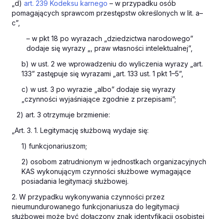
„d)
art. 239 Kodeksu karnego
– w przypadku osób
pomagających sprawcom przestępstw określonych w lit. a–
c”,
– w pkt 18 po wyrazach „dziedzictwa narodowego”
dodaje się wyrazy „, praw własności intelektualnej”,
b) w ust. 2 we wprowadzeniu do wyliczenia wyrazy „art.
133” zastępuje się wyrazami „art. 133 ust. 1 pkt 1–5”,
c) w ust. 3 po wyrazie „albo” dodaje się wyrazy
„czynności wyjaśniające zgodnie z przepisami”;
2) art. 3 otrzymuje brzmienie:
„Art. 3. 1. Legitymację służbową wydaje się:
1) funkcjonariuszom;
2) osobom zatrudnionym w jednostkach organizacyjnych
KAS wykonującym czynności służbowe wymagające
posiadania legitymacji służbowej.
2. W przypadku wykonywania czynności przez
nieumundurowanego funkcjonariusza do legitymacji
służbowej może być dołączony znak identyfikacji osobistej