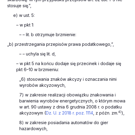
stosuje się.”,
e) w ust. 5:
– w pkt 1:
– – lit. b otrzymuje brzmienie:
„b) przestrzegania przepisów prawa podatkowego,”,
– – uchyla się lit. d,
– w pkt 5 na końcu dodaje się przecinek i dodaje się
pkt 6–10 w brzmieniu:
„6) stosowania znaków akcyzy i oznaczania nimi
wyrobów akcyzowych,
7) w zakresie realizacji obowiązku znakowania i
barwienia wyrobów energetycznych, o którym mowa
w
art. 90 ustawy z dnia 6 grudnia 2008 r. o podatku
4)
akcyzowym
(
Dz. U. z 2018 r. poz. 1114
, z późn. zm.
),
8) w zakresie posiadania automatów do gier
hazardowych,