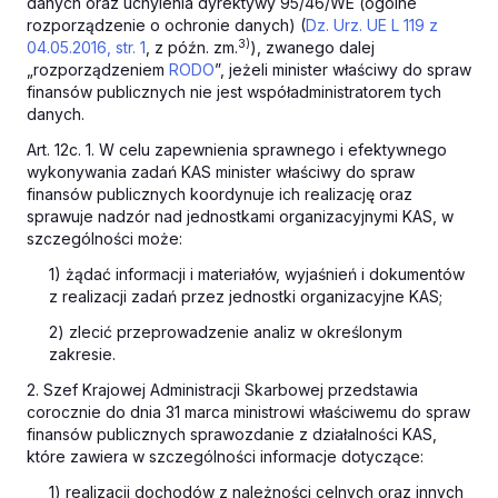
danych oraz uchylenia dyrektywy 95/46/WE (ogólne
rozporządzenie o ochronie danych) (
Dz. Urz. UE L 119 z
3)
04.05.2016, str. 1
, z późn. zm.
), zwanego dalej
„rozporządzeniem
RODO
”, jeżeli minister właściwy do spraw
finansów publicznych nie jest współadministratorem tych
danych.
Art. 12c. 1. W celu zapewnienia sprawnego i efektywnego
wykonywania zadań KAS minister właściwy do spraw
finansów publicznych koordynuje ich realizację oraz
sprawuje nadzór nad jednostkami organizacyjnymi KAS, w
szczególności może:
1) żądać informacji i materiałów, wyjaśnień i dokumentów
z realizacji zadań przez jednostki organizacyjne KAS;
2) zlecić przeprowadzenie analiz w określonym
zakresie.
2. Szef Krajowej Administracji Skarbowej przedstawia
corocznie do dnia 31 marca ministrowi właściwemu do spraw
finansów publicznych sprawozdanie z działalności KAS,
które zawiera w szczególności informacje dotyczące:
1) realizacji dochodów z należności celnych oraz innych