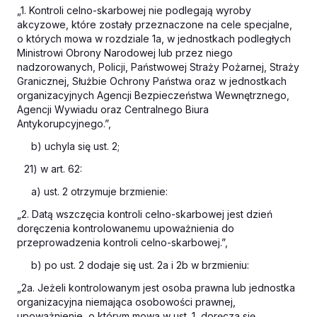
„1. Kontroli celno-skarbowej nie podlegają wyroby
akcyzowe, które zostały przeznaczone na cele specjalne,
o których mowa w rozdziale 1a, w jednostkach podległych
Ministrowi Obrony Narodowej lub przez niego
nadzorowanych, Policji, Państwowej Straży Pożarnej, Straży
Granicznej, Służbie Ochrony Państwa oraz w jednostkach
organizacyjnych Agencji Bezpieczeństwa Wewnętrznego,
Agencji Wywiadu oraz Centralnego Biura
Antykorupcyjnego.”,
b) uchyla się ust. 2;
21) w art. 62:
a) ust. 2 otrzymuje brzmienie:
„2. Datą wszczęcia kontroli celno-skarbowej jest dzień
doręczenia kontrolowanemu upoważnienia do
przeprowadzenia kontroli celno-skarbowej.”,
b) po ust. 2 dodaje się ust. 2a i 2b w brzmieniu:
„2a. Jeżeli kontrolowanym jest osoba prawna lub jednostka
organizacyjna niemająca osobowości prawnej,
upoważnienie, o którym mowa w ust. 1, doręcza się