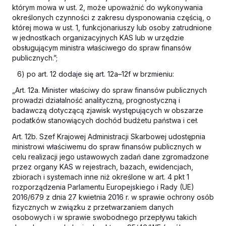
którym mowa w ust. 2, może upoważnić do wykonywania
określonych czynności z zakresu dysponowania częścią, o
której mowa w ust. 1, funkcjonariuszy lub osoby zatrudnione
w jednostkach organizacyjnych KAS lub w urzędzie
obsługującym ministra właściwego do spraw finansów
publicznych.”;
6) po art. 12 dodaje się art. 12a–12f w brzmieniu:
„Art. 12a. Minister właściwy do spraw finansów publicznych
prowadzi działalność analityczną, prognostyczną i
badawczą dotyczącą zjawisk występujących w obszarze
podatków stanowiących dochód budżetu państwa i ceł.
Art. 12b. Szef Krajowej Administracji Skarbowej udostępnia
ministrowi właściwemu do spraw finansów publicznych w
celu realizacji jego ustawowych zadań dane zgromadzone
przez organy KAS w rejestrach, bazach, ewidencjach,
zbiorach i systemach inne niż określone w art. 4 pkt 1
rozporządzenia Parlamentu Europejskiego i Rady (UE)
2016/679 z dnia 27 kwietnia 2016 r. w sprawie ochrony osób
fizycznych w związku z przetwarzaniem danych
osobowych i w sprawie swobodnego przepływu takich