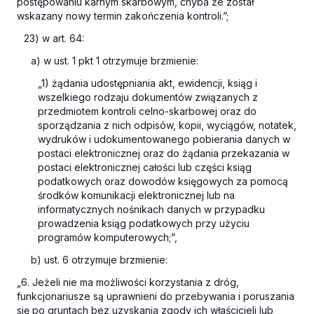
postępowaniu karnym skarbowym, chyba że został
wskazany nowy termin zakończenia kontroli.”;
23) w art. 64:
a) w ust. 1 pkt 1 otrzymuje brzmienie:
„1) żądania udostępniania akt, ewidencji, ksiąg i
wszelkiego rodzaju dokumentów związanych z
przedmiotem kontroli celno-skarbowej oraz do
sporządzania z nich odpisów, kopii, wyciągów, notatek,
wydruków i udokumentowanego pobierania danych w
postaci elektronicznej oraz do żądania przekazania w
postaci elektronicznej całości lub części ksiąg
podatkowych oraz dowodów księgowych za pomocą
środków komunikacji elektronicznej lub na
informatycznych nośnikach danych w przypadku
prowadzenia ksiąg podatkowych przy użyciu
programów komputerowych;”,
b) ust. 6 otrzymuje brzmienie:
„6. Jeżeli nie ma możliwości korzystania z dróg,
funkcjonariusze są uprawnieni do przebywania i poruszania
się po gruntach bez uzyskania zgody ich właścicieli lub