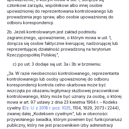
członkowi zarządu, wspólnikowi albo innej osobie
upoważnionej do reprezentowania kontrolowanego lub
prowadzenia jego spraw, albo osobie upoważnionej do
odbioru korespondencji.
2b. Jeżeli kontrolowanym jest zakład podmiotu
zagranicznego, upoważnienie, o którym mowa w ust. 1,
doręcza się osobie faktycznie kierującej, nadzorującej lub
reprezentującej działalność prowadzoną na terytorium
Rzeczypospolitej Polskiej.”,
c) po ust. 3 dodaje się ust. 3a i 3b w brzmieniu:
„3a. W razie nieobecności kontrolowanego, reprezentanta
kontrolowanego lub osoby upoważnionej do odbioru
korespondencji kontrola celno-skarbowa może być
wszczęta po okazaniu legitymacji służbowej pracownikowi
kontrolowanego, który może być uznany za osobę, o której
mowa w art. 97 ustawy z dnia 23 kwietnia 1964 r. –
Kodeks
cywilny
(
Dz. U. z 2018 r. poz. 1025
, 1104, 1629, 2073 i 2244),
zwanej dalej „Kodeksem cywilnym”, lub w obecności
przywołanego świadka, którym powinien być funkcjonariusz
publiczny, który nie jest pracownikiem izby administracji