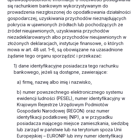
się rachunkiem bankowym wykorzystywanym do
prowadzenia niezgłoszonej do opodatkowania działalności
gospodarczej, uzyskiwania przychodów nieznajdujących
pokrycia w ujawnionych źródłach lub pochodzących ze
źródeł nieujawnionych, uzyskiwania przychodów
niezadeklarowanych albo przychodów nieujawnionych w
złożonych deklaracjach, instytucje finansowe, o których
mowa w art. 48 ust. 1–6, są obowiązane na uzasadnione
żądanie tego organu sporządzić i przekazać:
1) dane identyfikacyjne posiadacza tego rachunku
bankowego, jeżeli są dostępne, zawierające:
a) firmę, nazwę albo imię i nazwisko,
b) numer powszechnego elektronicznego systemu
ewidencji ludności (PESEL), numer identyfikacyjny w
Krajowym Rejestrze Urzędowym Podmiotów
Gospodarki Narodowej (REGON) oraz numer
identyfikacji podatkowej (NIP), a w przypadku
posiadacza mającego miejsce zamieszkania, siedzibę
lub zarząd w państwie lub na terytorium spoza Unii
Europejskiej – EURONIP lub inny numer identyfikacji