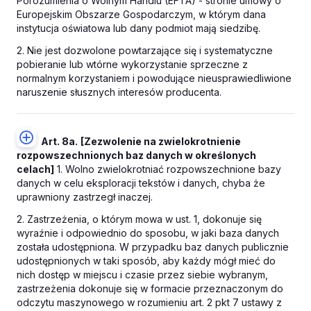
Porozumienia o Wolnym Handlu (EFTA) - stronie umowy o
Europejskim Obszarze Gospodarczym, w którym dana
instytucja oświatowa lub dany podmiot mają siedzibę.
2. Nie jest dozwolone powtarzające się i systematyczne
pobieranie lub wtórne wykorzystanie sprzeczne z
normalnym korzystaniem i powodujące nieusprawiedliwione
naruszenie słusznych interesów producenta.
Art. 8a.
[Zezwolenie na zwielokrotnienie
rozpowszechnionych baz danych w określonych
celach]
1. Wolno zwielokrotniać rozpowszechnione bazy
danych w celu eksploracji tekstów i danych, chyba że
uprawniony zastrzegł inaczej.
2. Zastrzeżenia, o którym mowa w ust. 1, dokonuje się
wyraźnie i odpowiednio do sposobu, w jaki baza danych
została udostępniona. W przypadku baz danych publicznie
udostępnionych w taki sposób, aby każdy mógł mieć do
nich dostęp w miejscu i czasie przez siebie wybranym,
zastrzeżenia dokonuje się w formacie przeznaczonym do
odczytu maszynowego w rozumieniu art. 2 pkt 7 ustawy z