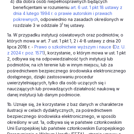
4) dla dobra osób niepełnosprawnych będących
beneficjentami w rozumieniu
art. 6 ust. 1 pkt 18 ustawy z
dnia 4 lutego 1994 r. o prawie autorskim i prawach
pokrewnych
, odpowiednio na zasadach określonych w
1
rozdziale 3 w oddziale 3
tej ustawy.
1a. W przypadku instytucji oświatowych oraz podmiotów, o
których mowa w art. 7 ust. 1 pkt 1, 2 i 4-8 ustawy z dnia 20
lipca 2018 r. -
Prawo o szkolnictwie wyższym i nauce
(
Dz. U.
z 2024 r. poz. 1571
), korzystanie, o którym mowa w ust. 1 pkt
2, odbywa się na odpowiedzialność tych instytucji lub
podmiotów, na ich terenie lub w innym miejscu, lub za
pośrednictwem bezpiecznego środowiska elektronicznego
dostępnego, dzięki zastosowaniu procedur
uwierzytelniających, tylko dla osób uczących się i
nauczających lub prowadzących działalność naukową w
danej instytucji lub danym podmiocie.
1b. Uznaje się, że korzystanie z baz danych w charakterze
ilustracji w celach dydaktycznych, za pośrednictwem
bezpiecznego środowiska elektronicznego, w sposób
określony w ust. 1a, odbywa się w państwie członkowskim
Unii Europejskiej lub państwie członkowskim Europejskiego