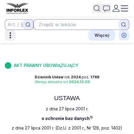
Więcej
AKT PRAWNY OBOWIĄZUJĄCY
Dziennik Ustaw
rok
2024
poz.
1769
Wersja aktualna od
2024.12.03
USTAWA
z dnia 27 lipca 2001 r.
1)
o ochronie baz danych
z dnia 27 lipca 2001 r. (Dz.U. z 2001 r., Nr 128, poz. 1402)