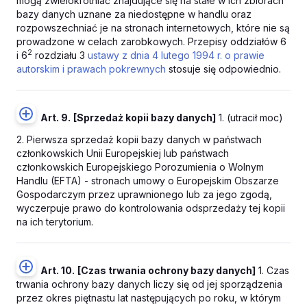
mogą zwielokrotniać znajdujące się na stałe w ich zbiorach
bazy danych uznane za niedostępne w handlu oraz
rozpowszechniać je na stronach internetowych, które nie są
prowadzone w celach zarobkowych. Przepisy oddziałów 6
2
i 6
rozdziału 3
ustawy z dnia 4 lutego 1994 r. o prawie
autorskim i prawach pokrewnych
stosuje się odpowiednio.
Art. 9.
[Sprzedaż kopii bazy danych]
1. (utracił moc)
2. Pierwsza sprzedaż kopii bazy danych w państwach
członkowskich Unii Europejskiej lub państwach
członkowskich Europejskiego Porozumienia o Wolnym
Handlu (EFTA) - stronach umowy o Europejskim Obszarze
Gospodarczym przez uprawnionego lub za jego zgodą,
wyczerpuje prawo do kontrolowania odsprzedaży tej kopii
na ich terytorium.
Art. 10.
[Czas trwania ochrony bazy danych]
1. Czas
trwania ochrony bazy danych liczy się od jej sporządzenia
przez okres piętnastu lat następujących po roku, w którym