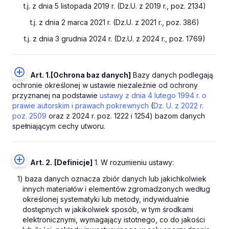
t.j. z dnia 5 listopada 2019 r. (Dz.U. z 2019 r., poz. 2134)
t.j. z dnia 2 marca 2021 r. (Dz.U. z 2021 r., poz. 386)
t.j. z dnia 3 grudnia 2024 r. (Dz.U. z 2024 r., poz. 1769)
Art. 1.
[Ochrona baz danych]
Bazy danych podlegają
ochronie określonej w ustawie niezależnie od ochrony
przyznanej na podstawie
ustawy z dnia 4 lutego 1994 r. o
prawie autorskim i prawach pokrewnych
(
Dz. U. z 2022 r.
poz. 2509
oraz z 2024 r. poz. 1222 i 1254) bazom danych
spełniającym cechy utworu.
Art. 2.
[Definicje]
1. W rozumieniu ustawy:
1) baza danych oznacza zbiór danych lub jakichkolwiek
innych materiałów i elementów zgromadzonych według
określonej systematyki lub metody, indywidualnie
dostępnych w jakikolwiek sposób, w tym środkami
elektronicznymi, wymagający istotnego, co do jakości