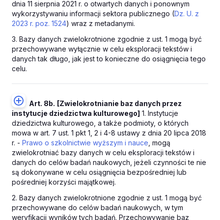
dnia 11 sierpnia 2021 r. o otwartych danych i ponownym
wykorzystywaniu informacji sektora publicznego (
Dz. U. z
2023 r. poz. 1524
) wraz z metadanymi.
3. Bazy danych zwielokrotnione zgodnie z ust. 1 mogą być
przechowywane wyłącznie w celu eksploracji tekstów i
danych tak długo, jak jest to konieczne do osiągnięcia tego
celu.
Art. 8b.
[Zwielokrotnianie baz danych przez
instytucje dziedzictwa kulturowego]
1. Instytucje
dziedzictwa kulturowego, a także podmioty, o których
mowa w art. 7 ust. 1 pkt 1, 2 i 4-8 ustawy z dnia 20 lipca 2018
r. -
Prawo o szkolnictwie wyższym i nauce
, mogą
zwielokrotniać bazy danych w celu eksploracji tekstów i
danych do celów badań naukowych, jeżeli czynności te nie
są dokonywane w celu osiągnięcia bezpośredniej lub
pośredniej korzyści majątkowej.
2. Bazy danych zwielokrotnione zgodnie z ust. 1 mogą być
przechowywane do celów badań naukowych, w tym
weryfikacji wyników tych badań. Przechowywanie baz