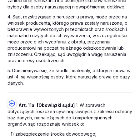
zaniechanie naruszania lub usunięcie skutków naruszenia
byłoby dla osoby naruszającej niewspółmiernie dotkliwe.
4. Sąd, rozstrzygając o naruszeniu prawa, może orzec na
wniosek producenta, którego prawa zostały naruszone, o
bezprawnie wytworzonych przedmiotach oraz środkach i
materiałach użytych do ich wytworzenia, w szczególności
może orzec o ich wycofaniu z obrotu, przyznaniu
producentowi na poczet należnego odszkodowania lub
zniszczeniu. Orzekając, sąd uwzględnia wagę naruszenia
oraz interesy osób trzecich.
5. Domniemywa się, że środki i materiały, o których mowa w
ust. 4, są własnością osoby, która naruszyła prawa do bazy
danych.
Art. 11a.
[Obowiązki sądu]
1. W sprawach
dotyczących roszczeń cywilnoprawnych z zakresu ochrony
baz danych, nienależących do kompetencji innych
organów, sąd rozpoznaje wniosek o:
1) zabezpieczenie środka dowodowego;