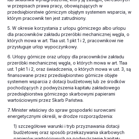
w przepisach prawa pracy, obowiązujących w
przedsiębiorstwie górniczym objętym systemem wsparcia, w
którym pracownik ten jest zatrudniony.
5. W okresie korzystania z urlopu górniczego albo urlopu
dla pracowników zakładu przeróbki mechanicznej węgla, o
których mowa w art. 11aa ust. 1 pkt 1 i 2, pracownikowi nie
przysługuje urlop wypoczynkowy.
6. Urlopy górnicze oraz urlopy dla pracowników zakładu
przeróbki mechanicznej węgla, o których mowa w art. 11aa
ust. 1 pkt 1 i 2, oraz świadczenia, o których mowa w ust. 3, są
finansowane przez przedsiębiorstwo górnicze objęte
systemem wsparcia z dotacji budżetowej lub ze środków
pochodzących z podwyższenia kapitału zakładowego
przedsiębiorstwa górniczego skarbowymi papierami
wartościowymi przez Skarb Państwa.
7. Minister właściwy do spraw gospodarki surowcami
energetycznymi określi, w drodze rozporządzenia:
1) szczegółowe warunki i tryb przyznawania dotacji
budżetowej oraz sposób przekazywania skarbowych
papierów wartościowych na podwyższenie kapitału