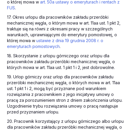
o której mowa w
art. 50a ustawy o emeryturach i rentach z
FUS
.
17. Okres urlopu dla pracowników zakładu przeróbki
mechanicznej węgla, o którym mowa w art. 11aa ust. 1 pkt 2,
traktuje się na równi z okresami pracy w szczególnych
warunkach, uprawniającymi do emerytury pomostowej, o
której mowa w
ustawie z dnia 19 grudnia 2008 r. o
emeryturach pomostowych
.
18. Skorzystanie z urlopu górniczego oraz urlopu dla
pracowników zakładu przeróbki mechanicznej węgla, o
których mowa w art. 11aa ust. 1 pkt 1 i 2, jest dobrowolne.
19. Urlop górniczy oraz urlop dla pracowników zakładu
przeróbki mechanicznej węgla, o których mowa w art. 11aa
ust. 1 pkt 1 i 2, mogą być przyznane pod warunkiem
rozwiązania z pracownikiem z jego inicjatywy umowy o
pracę za porozumieniem stron z dniem zakończenia urlopu.
Uzgodnienie trybu rozwiązania umowy o pracę następuje
przed przyznaniem urlopu.
20. Pracownik korzystający z urlopu górniczego albo urlopu
dla pracowników zakładu przeróbki mechanicznej węgla, o