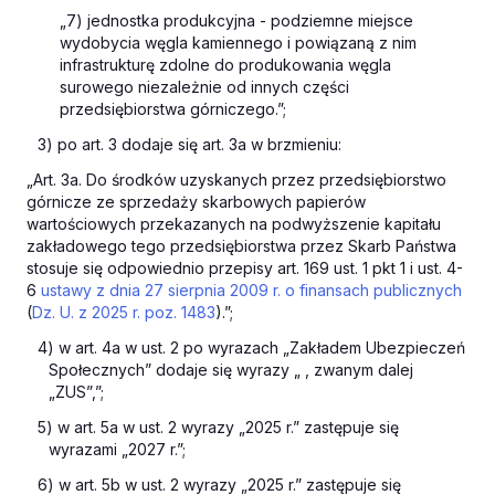
„7) jednostka produkcyjna - podziemne miejsce
wydobycia węgla kamiennego i powiązaną z nim
infrastrukturę zdolne do produkowania węgla
surowego niezależnie od innych części
przedsiębiorstwa górniczego.”;
3) po art. 3 dodaje się art. 3a w brzmieniu:
„Art. 3a. Do środków uzyskanych przez przedsiębiorstwo
górnicze ze sprzedaży skarbowych papierów
wartościowych przekazanych na podwyższenie kapitału
zakładowego tego przedsiębiorstwa przez Skarb Państwa
stosuje się odpowiednio przepisy art. 169 ust. 1 pkt 1 i ust. 4-
6
ustawy z dnia 27 sierpnia 2009 r. o finansach publicznych
(
Dz. U. z 2025 r. poz. 1483
).”;
4) w art. 4a w ust. 2 po wyrazach „Zakładem Ubezpieczeń
Społecznych” dodaje się wyrazy „ , zwanym dalej
„ZUS”,”;
5) w art. 5a w ust. 2 wyrazy „2025 r.” zastępuje się
wyrazami „2027 r.”;
6) w art. 5b w ust. 2 wyrazy „2025 r.” zastępuje się