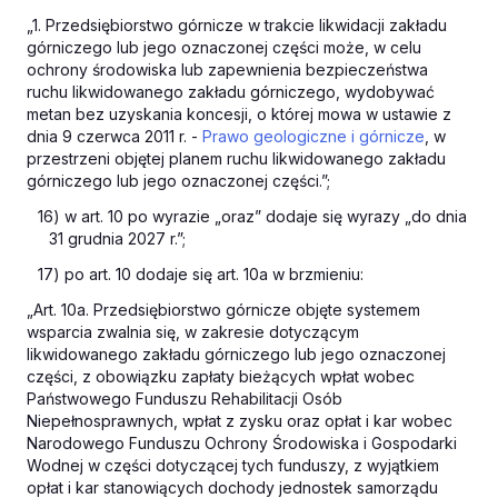
„1. Przedsiębiorstwo górnicze w trakcie likwidacji zakładu
górniczego lub jego oznaczonej części może, w celu
ochrony środowiska lub zapewnienia bezpieczeństwa
ruchu likwidowanego zakładu górniczego, wydobywać
metan bez uzyskania koncesji, o której mowa w ustawie z
dnia 9 czerwca 2011 r. -
Prawo geologiczne i górnicze
, w
przestrzeni objętej planem ruchu likwidowanego zakładu
górniczego lub jego oznaczonej części.”;
16) w art. 10 po wyrazie „oraz” dodaje się wyrazy „do dnia
31 grudnia 2027 r.”;
17) po art. 10 dodaje się art. 10a w brzmieniu:
„Art. 10a. Przedsiębiorstwo górnicze objęte systemem
wsparcia zwalnia się, w zakresie dotyczącym
likwidowanego zakładu górniczego lub jego oznaczonej
części, z obowiązku zapłaty bieżących wpłat wobec
Państwowego Funduszu Rehabilitacji Osób
Niepełnosprawnych, wpłat z zysku oraz opłat i kar wobec
Narodowego Funduszu Ochrony Środowiska i Gospodarki
Wodnej w części dotyczącej tych funduszy, z wyjątkiem
opłat i kar stanowiących dochody jednostek samorządu