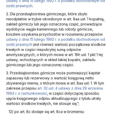
ustawy z dnia 15 lutego 1992 r. o podatku dochodowym od
osób prawnych
.
2. Dla przedsiębiorstwa górniczego, które zbyło
nieodpłatnie w trybie określonym w art. 8aa ust. 1 kopalnię,
zakład górniczy lub jego oznaczoną część, prowadzące
wydobycie węgla kamiennego lub roboty górnicze,
kosztem uzyskania przychodów w rozumieniu przepisów
ustawy z dnia 15 lutego 1992 r. o podatku dochodowym od
osób prawnych
jest również wartość początkowa środków
trwałych w części niepokrytej sumą odpisów
amortyzacyjnych, o których mowa w art. 16h ust. 1 pkt 1 tej
ustawy, wchodzących w skład takiej kopalni, zakładu
górniczego lub jego oznaczonej części.
3. Przedsiębiorstwo górnicze może pomniejszyć kapitał
zapasowy lub rezerwowy o wartość księgową netto
zbywanego mienia, o którym mowa w art. 8aa ust. 1. W tym
zakresie przepisu
art. 32 ust. 4 ustawy z dnia 29 września
1994 r. o rachunkowości
, w części dotyczącej sposobu
ujęcia księgowego odpisu aktualizującego z tytułu utraty
wartości środków trwałych, nie stosuje się.”;
12) po art. 8c dodaje się art. 8ca w brzmieniu: