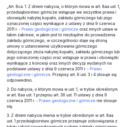
„Art. 8ca. 1. Z dniem nabycia, o którym mowa w art. 8aa ust. 1,
przedsiębiorstwo górnicze wstępuje we wszystkie prawa i
obowiązki nabytej kopalni, zakładu górniczego lub jego
oznaczonej części wynikające z ustawy z dnia 9 czerwca
2011 r. -
Prawo geologiczne i górnicze
oraz innych ustaw w
takim zakresie, w jakim jest to niezbędne do prowadzenia
zakładu górniczego, w szczególności staje się stroną
umowy o ustanowienie użytkowania górniczego
dotyczącego złoża nabytej kopalni, zakładu górniczego lub
jego oznaczonej części oraz wstępuje w prawa i obowiązki
wynikające z koncesji oraz innych decyzji wydanych na
podstawie ustawy z dnia 9 czerwca 2011 r. -
Prawo
geologiczne i górnicze
. Przepisy art. 6 ust. 3 i 4 stosuje się
odpowiednio.
2. Do nabycia, o którym mowa w ust. 1, w trybie określonym
w art. 8aa ust. 1 przepisu art. 36 ust. 11 ustawy z dnia 9
czerwca 2011 r. -
Prawo geologiczne i górnicze
nie stosuje
się.
3. Z dniem nabycia mienia w trybie określonym w art. 8aa
ust. 1 przedsiębiorstwo górnicze przejmuje zobowiązania z
tytułu szkód spowodowanych ruchem zakładu górniczego,