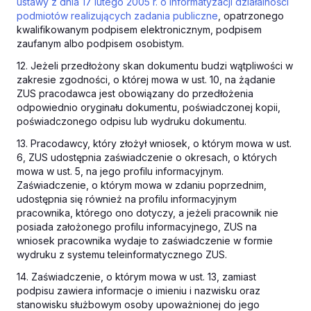
ustawy z dnia 17 lutego 2005 r. o informatyzacji działalności
podmiotów realizujących zadania publiczne
, opatrzonego
kwalifikowanym podpisem elektronicznym, podpisem
zaufanym albo podpisem osobistym.
12. Jeżeli przedłożony skan dokumentu budzi wątpliwości w
zakresie zgodności, o której mowa w ust. 10, na żądanie
ZUS pracodawca jest obowiązany do przedłożenia
odpowiednio oryginału dokumentu, poświadczonej kopii,
poświadczonego odpisu lub wydruku dokumentu.
13. Pracodawcy, który złożył wniosek, o którym mowa w ust.
6, ZUS udostępnia zaświadczenie o okresach, o których
mowa w ust. 5, na jego profilu informacyjnym.
Zaświadczenie, o którym mowa w zdaniu poprzednim,
udostępnia się również na profilu informacyjnym
pracownika, którego ono dotyczy, a jeżeli pracownik nie
posiada założonego profilu informacyjnego, ZUS na
wniosek pracownika wydaje to zaświadczenie w formie
wydruku z systemu teleinformatycznego ZUS.
14. Zaświadczenie, o którym mowa w ust. 13, zamiast
podpisu zawiera informacje o imieniu i nazwisku oraz
stanowisku służbowym osoby upoważnionej do jego