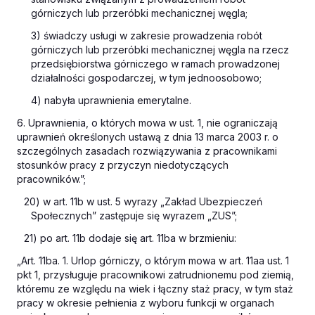
górniczych lub przeróbki mechanicznej węgla;
3) świadczy usługi w zakresie prowadzenia robót
górniczych lub przeróbki mechanicznej węgla na rzecz
przedsiębiorstwa górniczego w ramach prowadzonej
działalności gospodarczej, w tym jednoosobowo;
4) nabyła uprawnienia emerytalne.
6. Uprawnienia, o których mowa w ust. 1, nie ograniczają
uprawnień określonych ustawą z dnia 13 marca 2003 r. o
szczególnych zasadach rozwiązywania z pracownikami
stosunków pracy z przyczyn niedotyczących
pracowników.”;
20) w art. 11b w ust. 5 wyrazy „Zakład Ubezpieczeń
Społecznych” zastępuje się wyrazem „ZUS”;
21) po art. 11b dodaje się art. 11ba w brzmieniu:
„Art. 11ba. 1. Urlop górniczy, o którym mowa w art. 11aa ust. 1
pkt 1, przysługuje pracownikowi zatrudnionemu pod ziemią,
któremu ze względu na wiek i łączny staż pracy, w tym staż
pracy w okresie pełnienia z wyboru funkcji w organach