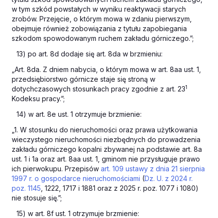
w tym szkód powstałych w wyniku reaktywacji starych
zrobów. Przejęcie, o którym mowa w zdaniu pierwszym,
obejmuje również zobowiązania z tytułu zapobiegania
szkodom spowodowanym ruchem zakładu górniczego.”;
13) po art. 8d dodaje się art. 8da w brzmieniu:
„Art. 8da. Z dniem nabycia, o którym mowa w art. 8aa ust. 1,
przedsiębiorstwo górnicze staje się stroną w
1
dotychczasowych stosunkach pracy zgodnie z art. 23
Kodeksu pracy.”;
14) w art. 8e ust. 1 otrzymuje brzmienie:
„1. W stosunku do nieruchomości oraz prawa użytkowania
wieczystego nieruchomości niezbędnych do prowadzenia
zakładu górniczego kopalni zbywanej na podstawie art. 8a
ust. 1 i 1a oraz art. 8aa ust. 1, gminom nie przysługuje prawo
ich pierwokupu. Przepisów
art. 109 ustawy z dnia 21 sierpnia
1997 r. o gospodarce nieruchomościami
(
Dz. U. z 2024 r.
poz. 1145
, 1222, 1717 i 1881 oraz z 2025 r. poz. 1077 i 1080)
nie stosuje się.”;
15) w art. 8f ust. 1 otrzymuje brzmienie: