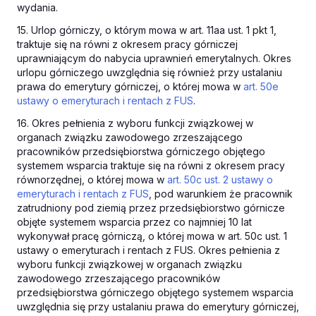
wydania.
15. Urlop górniczy, o którym mowa w art. 11aa ust. 1 pkt 1,
traktuje się na równi z okresem pracy górniczej
uprawniającym do nabycia uprawnień emerytalnych. Okres
urlopu górniczego uwzględnia się również przy ustalaniu
prawa do emerytury górniczej, o której mowa w
art. 50e
ustawy o emeryturach i rentach z FUS
.
16. Okres pełnienia z wyboru funkcji związkowej w
organach związku zawodowego zrzeszającego
pracowników przedsiębiorstwa górniczego objętego
systemem wsparcia traktuje się na równi z okresem pracy
równorzędnej, o której mowa w
art. 50c ust. 2 ustawy o
emeryturach i rentach z FUS
, pod warunkiem że pracownik
zatrudniony pod ziemią przez przedsiębiorstwo górnicze
objęte systemem wsparcia przez co najmniej 10 lat
wykonywał pracę górniczą, o której mowa w art. 50c ust. 1
ustawy o emeryturach i rentach z FUS. Okres pełnienia z
wyboru funkcji związkowej w organach związku
zawodowego zrzeszającego pracowników
przedsiębiorstwa górniczego objętego systemem wsparcia
uwzględnia się przy ustalaniu prawa do emerytury górniczej,