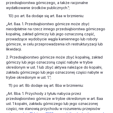
przedsiębiorstwa górniczego, a także racjonalne
wydatkowanie środków publicznych.”;
10) po art. 8a dodaje się art. 8aa w brzmieniu:
„Art. 8aa. 1. Przedsiębiorstwo górnicze może zbyć
nieodpłatnie na rzecz innego przedsiębiorstwa górniczego
kopalnię, zakład górniczy lub jego oznaczoną część,
prowadzące wydobycie węgla kamiennego lub roboty
górnicze, w celu przeprowadzenia ich restrukturyzacji lub
likwidacji.
2. Przedsiębiorstwo górnicze może zbyć kopalnię, zakład
górniczy lub jego oznaczoną część nabyte w trybie
określonym w ust. 1 lub zbyć aktywa należące do kopalni,
zakładu górniczego lub jego oznaczonej części nabyte w
trybie określonym w ust. 1.”;
11) po art. 8b dodaje się art. 8ba w brzmieniu:
„Art. 8ba. 1. Przychody z tytułu nabycia przez
przedsiębiorstwo górnicze w trybie określonym w art. 8aa
ust. 1 kopalni, zakładu górniczego lub jego oznaczonej
części, nie stanowią przychodu w rozumieniu przepisów