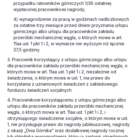
przypadku ratowników górniczych 1/36 ostatniej
wypłaconej pracownikowi nagrody;
4) wynagrodzenie za pracę w godzinach nadliczbowych
za ostatnie trzy miesiące przed dniem przyznania urlopu
górniczego albo urlopu dla pracowników zakładu
przeróbki mechanicznej węgla, o których mowa w art.
11aa ust. 1 pkt 1 i 2, w wymiarze nie wyższym niż łącznie
37,5 godziny.
3. Pracownik korzystający z urlopu górniczego albo urlopu
dla pracowników zakładu przeróbki mechanicznej węgla, o
których mowa w art. 11aa ust. 1 pkt 1 i 2, niezależnie od
świadczenia, o którym mowa w ust. 1, ma prawo do
korzystania z uznaniowych świadczeń z zakładowego
funduszu świadczeń socjalnych.
4. Pracownikowi korzystającemu z urlopu górniczego albo
urlopu dla pracowników zakładu przeróbki mechanicznej
węgla, o których mowa w art. 11aa ust. 1 pkt 1 i 2, i
otrzymującego świadczenie socjalne, o którym mowa w ust.
1, nie przysługuje prawo do nagrody jubileuszowej, nagrody
z okazji „Dnia Górnika” oraz dodatkowej nagrody rocznej
lub składnika wynagrodzenia, który ją zastąpił, określonych