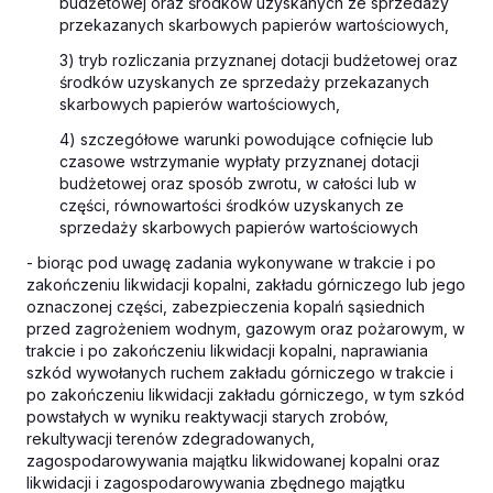
budżetowej oraz środków uzyskanych ze sprzedaży
przekazanych skarbowych papierów wartościowych,
3) tryb rozliczania przyznanej dotacji budżetowej oraz
środków uzyskanych ze sprzedaży przekazanych
skarbowych papierów wartościowych,
4) szczegółowe warunki powodujące cofnięcie lub
czasowe wstrzymanie wypłaty przyznanej dotacji
budżetowej oraz sposób zwrotu, w całości lub w
części, równowartości środków uzyskanych ze
sprzedaży skarbowych papierów wartościowych
- biorąc pod uwagę zadania wykonywane w trakcie i po
zakończeniu likwidacji kopalni, zakładu górniczego lub jego
oznaczonej części, zabezpieczenia kopalń sąsiednich
przed zagrożeniem wodnym, gazowym oraz pożarowym, w
trakcie i po zakończeniu likwidacji kopalni, naprawiania
szkód wywołanych ruchem zakładu górniczego w trakcie i
po zakończeniu likwidacji zakładu górniczego, w tym szkód
powstałych w wyniku reaktywacji starych zrobów,
rekultywacji terenów zdegradowanych,
zagospodarowywania majątku likwidowanej kopalni oraz
likwidacji i zagospodarowywania zbędnego majątku