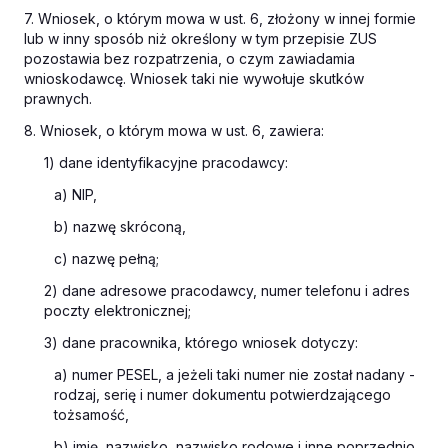
7. Wniosek, o którym mowa w ust. 6, złożony w innej formie
lub w inny sposób niż określony w tym przepisie ZUS
pozostawia bez rozpatrzenia, o czym zawiadamia
wnioskodawcę. Wniosek taki nie wywołuje skutków
prawnych.
8. Wniosek, o którym mowa w ust. 6, zawiera:
1) dane identyfikacyjne pracodawcy:
a) NIP,
b) nazwę skróconą,
c) nazwę pełną;
2) dane adresowe pracodawcy, numer telefonu i adres
poczty elektronicznej;
3) dane pracownika, którego wniosek dotyczy:
a) numer PESEL, a jeżeli taki numer nie został nadany -
rodzaj, serię i numer dokumentu potwierdzającego
tożsamość,
b) imię, nazwisko, nazwisko rodowe i inne poprzednio