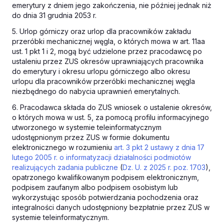
emerytury z dniem jego zakończenia, nie później jednak niż
do dnia 31 grudnia 2053 r.
5. Urlop górniczy oraz urlop dla pracowników zakładu
przeróbki mechanicznej węgla, o których mowa w art. 11aa
ust. 1 pkt 1 i 2, mogą być udzielone przez pracodawcę po
ustaleniu przez ZUS okresów uprawniających pracownika
do emerytury i okresu urlopu górniczego albo okresu
urlopu dla pracowników przeróbki mechanicznej węgla
niezbędnego do nabycia uprawnień emerytalnych.
6. Pracodawca składa do ZUS wniosek o ustalenie okresów,
o których mowa w ust. 5, za pomocą profilu informacyjnego
utworzonego w systemie teleinformatycznym
udostępnionym przez ZUS w formie dokumentu
elektronicznego w rozumieniu
art. 3 pkt 2 ustawy z dnia 17
lutego 2005 r. o informatyzacji działalności podmiotów
realizujących zadania publiczne
(
Dz. U. z 2025 r. poz. 1703
),
opatrzonego kwalifikowanym podpisem elektronicznym,
podpisem zaufanym albo podpisem osobistym lub
wykorzystując sposób potwierdzania pochodzenia oraz
integralności danych udostępniony bezpłatnie przez ZUS w
systemie teleinformatycznym.