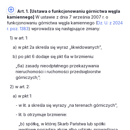
Art. 1.
[Ustawa o funkcjonowaniu górnictwa węgla
kamiennego]
W ustawie z dnia 7 września 2007 r. o
funkcjonowaniu górnictwa węgla kamiennego (
Dz. U. z 2024
r. poz. 1383
) wprowadza się następujące zmiany:
1) w art. 1:
a) w pkt 2a skreśla się wyraz „likwidowanych”,
b) po pkt 6 dodaje się pkt 6a w brzmieniu:
„6a) zasady nieodpłatnego przekazywania
nieruchomości i ruchomości przedsiębiorstw
górniczych;”;
2) w art. 2:
a) w pkt 1:
- w lit. a skreśla się wyrazy „na terenach górniczych”,
- lit. b otrzymuje brzmienie:
„b) spółkę, w której Skarb Państwa lub spółki
węglowe posiadają akcje albo udziały, prowadzącą