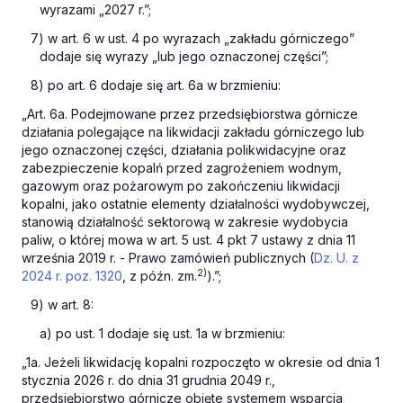
wyrazami „2027 r.”;
7) w art. 6 w ust. 4 po wyrazach „zakładu górniczego”
dodaje się wyrazy „lub jego oznaczonej części”;
8) po art. 6 dodaje się art. 6a w brzmieniu:
„Art. 6a. Podejmowane przez przedsiębiorstwa górnicze
działania polegające na likwidacji zakładu górniczego lub
jego oznaczonej części, działania polikwidacyjne oraz
zabezpieczenie kopalń przed zagrożeniem wodnym,
gazowym oraz pożarowym po zakończeniu likwidacji
kopalni, jako ostatnie elementy działalności wydobywczej,
stanowią działalność sektorową w zakresie wydobycia
paliw, o której mowa w art. 5 ust. 4 pkt 7 ustawy z dnia 11
września 2019 r. - Prawo zamówień publicznych (
Dz. U. z
2)
2024 r. poz. 1320
, z późn. zm.
).”;
9) w art. 8:
a) po ust. 1 dodaje się ust. 1a w brzmieniu:
„1a. Jeżeli likwidację kopalni rozpoczęto w okresie od dnia 1
stycznia 2026 r. do dnia 31 grudnia 2049 r.,
przedsiębiorstwo górnicze objęte systemem wsparcia