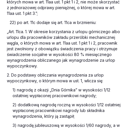
których mowa w art. 11aa ust. 1 pkt 1 i 2, nie może skorzystać
z jednorazowej odprawy pieniężnej, o której mowa w art.
11aa ust. 1 pkt 3.”;
22) po art. 11c dodaje się art. 11ca w brzmieniu:
„Art. 11ca. 1. W okresie korzystania z urlopu górniczego albo
urlopu dla pracowników zakładu przeróbki mechanicznej
węgla, o których mowa w art. 11aa ust. 1 pkt 1 i 2, pracownik
jest zwolniony z obowiązku świadczenia pracy i otrzymuje
świadczenie socjalne w wysokości 80 % miesięcznego
wynagrodzenia obliczanego jak wynagrodzenie za urlop
wypoczynkowy.
2. Do podstawy obliczania wynagrodzenia za urlop
wypoczynkowy, o którym mowa w ust. 1, wlicza się:
1) nagrodę z okazji „Dnia Górnika” w wysokości 1/12
ostatniej wypłaconej pracownikowi nagrody;
2) dodatkową nagrodę roczną w wysokości 1/12 ostatniej
wypłaconej pracownikowi nagrody lub składnika
wynagrodzenia, który ją zastąpił;
3) nagrodę jubileuszową w wysokości 1/60 nagrody, a w