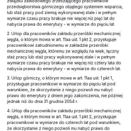
związku zawodowego zrzeszającego pracowników
przedsiębiorstwa górniczego objętego systemem wsparcia,
lub staż pracy pod ziemią wykonywanej stale i w pełnym
wymiarze czasu pracy brakuje nie więcej niż pięć lat do
nabycia prawa do emerytury - w wymiarze do pięciu lat.
2. Urlop dla pracowników zakładu przeróbki mechanicznej
węgla, o którym mowa w art. 11aa ust. 1 pkt 2, przysługuje
pracownikowi zatrudnionemu w zakładzie przeróbki
mechanicznej węgla, któremu ze względu na wiek, łączny
staż pracy lub staż pracy wykonywanej stale i w pełnym
wymiarze czasu pracy brakuje nie więcej niż cztery lata do
nabycia prawa do emerytury - w wymiarze do czterech lat.
3. Urlop górniczy, o którym mowa w art. 11aa ust. 1 pkt 1,
przysługuje pracownikowi w wymiarze do pięciu lat pod
warunkiem, że skorzystanie z niego pozwoli mu nabyć
prawo do emerytury z dniem jego zakończenia, nie później
jednak niż do dnia 31 grudnia 2054 r.
4. Urlop dla pracowników zakładu przeróbki mechanicznej
węgla, o którym mowa w art. 11aa ust. 1 pkt 2, przysługuje
pracownikowi w wymiarze do czterech lat pod warunkiem,
że skorzystanie z niego pozwoli mu nabyć prawo do