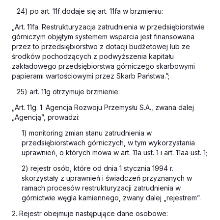
24) po art. 11f dodaje się art. 11fa w brzmieniu:
„Art. 11fa. Restrukturyzacja zatrudnienia w przedsiębiorstwie
górniczym objętym systemem wsparcia jest finansowana
przez to przedsiębiorstwo z dotacji budżetowej lub ze
środków pochodzących z podwyższenia kapitału
zakładowego przedsiębiorstwa górniczego skarbowymi
papierami wartościowymi przez Skarb Państwa.”;
25) art. 11g otrzymuje brzmienie:
„Art. 11g. 1. Agencja Rozwoju Przemysłu S.A., zwana dalej
„Agencją”, prowadzi:
1) monitoring zmian stanu zatrudnienia w
przedsiębiorstwach górniczych, w tym wykorzystania
uprawnień, o których mowa w art. 11a ust. 1 i art. 11aa ust. 1;
2) rejestr osób, które od dnia 1 stycznia 1994 r.
skorzystały z uprawnień i świadczeń przyznanych w
ramach procesów restrukturyzacji zatrudnienia w
górnictwie węgla kamiennego, zwany dalej „rejestrem”.
2. Rejestr obejmuje następujące dane osobowe: