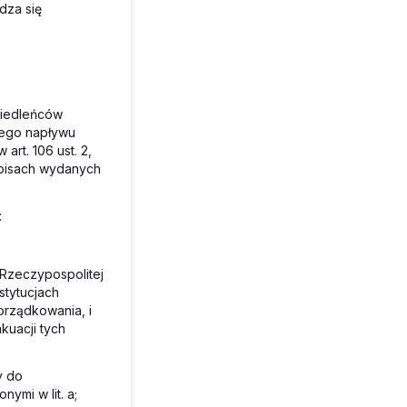
dza się
siedleńców
owego napływu
art. 106 ust. 2,
pisach wydanych
:
 Rzeczypospolitej
stytucjach
orządkowania, i
kuacji tych
y do
ymi w lit. a;