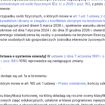
 dochodowym od osób fizycznych
(
Dz. U. z 2025 r. poz. 163
, z późn. 
mienie:
 przypadku osób fizycznych, o których mowa w
art. 1 ust. 1 ustawy 
bywatelom Ukrainy w związku z konfliktem zbrojnym na terytorium 
wiązującym przed dniem 5 marca 2026 r., spełnienie warunku okreś
w okresie od dnia 1 stycznia 2024 r. do dnia 31 grudnia 2026 r. stwierd
emnego oświadczenia tej osoby o posiadaniu na terytorium Rzeczyp
esów osobistych lub gospodarczych (ośrodka interesów życiowych)
Ustawa o systemie oświaty]
W
ustawie z dnia 7 września 1991 r. 
 r. poz. 881
i 1019) wprowadza się następujące zmiany:
:
1 dodaje się ust. 1a w brzmieniu:
którym mowa w art. 165 ust. 1 ustawy -
Prawo oświatowe
, kończy sz
ku klasyfikacji końcowej, na którą składają się roczne oceny klasyf
owych zajęć edukacyjnych, ustalone w klasie programowo najwyżs
asyfikacyjne z obowiązkowych zajęć edukacyjnych, których realizac