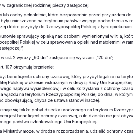
 w zagranicznej rodzinnej pieczy zastępczej:
ci lub osoby pełnoletnie, które bezpośrednio przed przyjazdem do
j były umieszczone na terytorium państw swojego pochodzenia w r
zej i które przybyły do Rzeczypospolitej Polskiej z tymi opiekunami
kunowie sprawujący opiekę nad osobami wymienionymi w lit. a, któr
ospolitej Polskiej w celu sprawowania opieki nad małoletnimi w ra
zastępczej.”;
a w ust. 2 wyrazy „60 dni” zastępuje się wyrazami „120 dni”;
 art. 107 otrzymują brzmienie:
Pobyt beneficjenta ochrony czasowej, który przybył legalnie na teryt
tej Polskiej w okresie wskazanym w decyzji Rady Unii Europejskiej
owego napływu wysiedleńców, i w celu korzystania z ochrony czaso
ia wjazdu na terytorium Rzeczypospolitej Polskiej do dnia, w którym
c obowiązującą, chyba że ustawa stanowi inaczej.
 uznaje się także pobyt dziecka urodzonego na terytorium Rzeczypos
cem jest beneficjent ochrony czasowej, o ile dziecko nie jest obyw
nnego państwa członkowskiego Unii Europejskiej.
Rada Ministrów może, w drodze rozporządzenia, udzielić ochrony cza