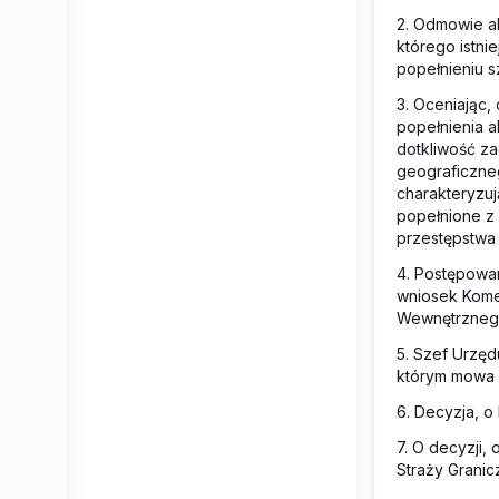
2. Odmowie a
którego istni
popełnieniu s
3. Oceniając
popełnienia a
dotkliwość za
geograficzne
charakteryzuj
popełnione z
przestępstwa 
4. Postępowan
wniosek Kome
Wewnętrznego
5. Szef Urzęd
którym mowa w
6. Decyzja, o 
7. O decyzji,
Straży Granicz