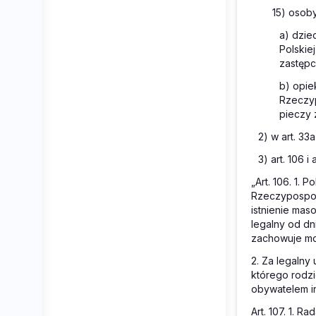
15) osoby
a) dzie
Polskie
zastępc
b) opie
Rzeczyp
pieczy 
2) w art. 33
3) art. 106 i
„Art. 106. 1. 
Rzeczypospoli
istnienie mas
legalny od dn
zachowuje mo
2. Za legalny
którego rodzi
obywatelem i
Art. 107. 1. 