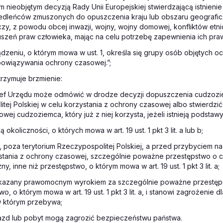
nieobjętym decyzją Rady Unii Europejskiej stwierdzającą istnien
edleńców zmuszonych do opuszczenia kraju lub obszaru geografic
zy, z powodu obcej inwazji, wojny, wojny domowej, konfliktów etni
uszeń praw człowieka, mając na celu potrzebę zapewnienia ich pr
dzeniu, o którym mowa w ust. 1, określa się grupy osób objętych 
bowiązywania ochrony czasowej.”;
otrzymuje brzmienie:
 Szef Urzędu może odmówić w drodze decyzji dopuszczenia cudzozi
tej Polskiej w celu korzystania z ochrony czasowej albo stwierdzi
wej cudzoziemca, który już z niej korzysta, jeżeli istnieją podstawy
 okoliczności, o których mowa w art. 19 ust. 1 pkt 3 lit. a lub b;
ł, poza terytorium Rzeczypospolitej Polskiej, a przed przybyciem na
stania z ochrony czasowej, szczególnie poważne przestępstwo o 
zny, inne niż przestępstwo, o którym mowa w art. 19 ust. 1 pkt 3 lit. a;
 skazany prawomocnym wyrokiem za szczególnie poważne przestęps
o, o którym mowa w art. 19 ust. 1 pkt 3 lit. a, i stanowi zagrożenie 
w którym przebywa;
azd lub pobyt mogą zagrozić bezpieczeństwu państwa.