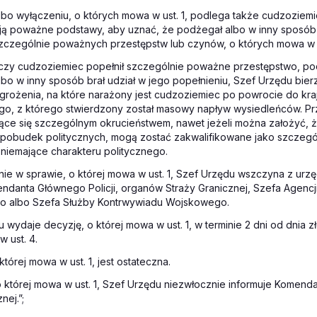
lbo wyłączeniu, o których mowa w ust. 1, podlega także cudzoziem
eją poważne podstawy, aby uznać, że podżegał albo w inny sposób 
zczególnie poważnych przestępstw lub czynów, o których mowa w ust
, czy cudzoziemiec popełnił szczególnie poważne przestępstwo, p
lbo w inny sposób brał udział w jego popełnieniu, Szef Urzędu bi
grożenia, na które narażony jest cudzoziemiec po powrocie do kra
go, z którego stwierdzony został masowy napływ wysiedleńców. Pr
ące się szczególnym okrucieństwem, nawet jeżeli można założyć, ż
 pobudek politycznych, mogą zostać zakwalifikowane jako szczeg
niemające charakteru politycznego.
ie w sprawie, o której mowa w ust. 1, Szef Urzędu wszczyna z urzę
ndanta Głównego Policji, organów Straży Granicznej, Szefa Agenc
 albo Szefa Służby Kontrwywiadu Wojskowego.
u wydaje decyzję, o której mowa w ust. 1, w terminie 2 dni od dnia z
 ust. 4.
której mowa w ust. 1, jest ostateczna.
 o której mowa w ust. 1, Szef Urzędu niezwłocznie informuje Komen
nej.”;