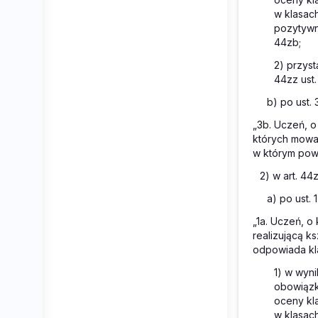
w klasac
pozytywn
44zb;
2) przyst
44zz ust. 
b) po ust. 
„3b. Uczeń, o
których mowa 
w którym powt
2) w art. 44
a) po ust. 
„1a. Uczeń, o 
realizującą k
odpowiada kla
1) w wyni
obowiązk
oceny kl
w klasac