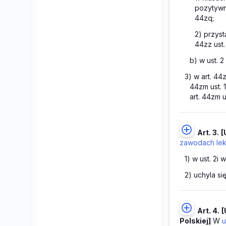
pozytywn
44zq;
2) przyst
44zz ust. 
b) w ust. 2
3) w art. 44zz
44zm ust. 1 
art. 44zm us
Art. 3.
[
zawodach leka
1) w ust. 2i 
2) uchyla się
Art. 4.
[
Polskiej]
W
u