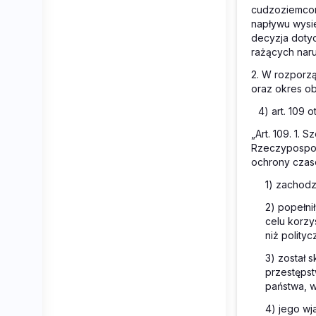
cudzoziemcom 
napływu wysi
decyzja dotyc
rażących nar
2. W rozporzą
oraz okres o
4) art. 109 
„Art. 109. 1.
Rzeczypospoli
ochrony czaso
1) zachodzą
2) popełni
celu korzy
niż polityc
3) został
przestępstw
państwa, 
4) jego wj