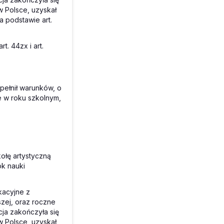
w Polsce, uzyskał
 podstawie art.
t. 44zx i art.
 spełnił warunków, o
e w roku szkolnym,
ołę artystyczną
ok nauki
ikacyjne z
zej, oraz roczne
ja zakończyła się
w Polsce, uzyskał