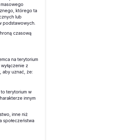
ie masowego
znego, którego ta
cznych lub
aw podstawowych.
ochroną czasową
emca na terytorium
ć wyłączenie z
, aby uznać, że:
 to terytorium w
charakterze innym
two, inne niż
dla społeczeństwa