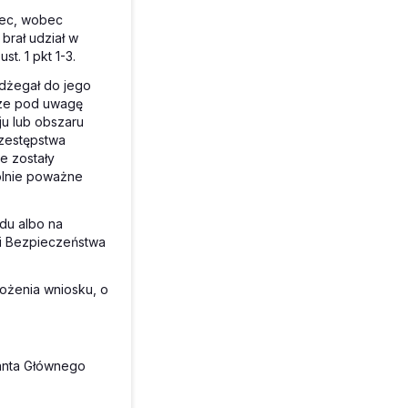
iec, wobec
brał udział w
. 1 pkt 1-3.
odżegał do jego
erze pod uwagę
ju lub obszaru
zestępstwa
e zostały
ólnie poważne
du albo na
ji Bezpieczeństwa
łożenia wniosku, o
danta Głównego