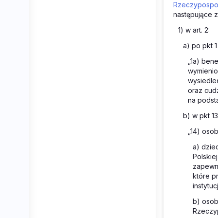
Rzeczypospoli
następujące z
1) w art. 2:
a) po pkt 1
„1a) ben
wymienio
wysiedleń
oraz cud
na podstaw
b) w pkt 13
„14) osob
a) dzie
Polskie
zapewni
które p
instytucj
b) osob
Rzeczyp