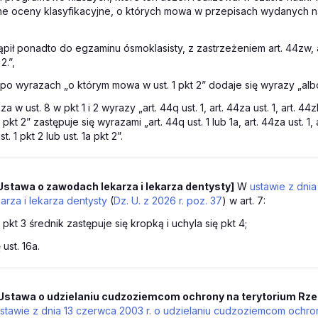
e oceny klasyfikacyjne, o których mowa w przepisach wydanych na
ąpił ponadto do egzaminu ósmoklasisty, z zastrzeżeniem art. 44zw, ar
2.”,
 po wyrazach „o którym mowa w ust. 1 pkt 2” dodaje się wyrazy „albo 
a w ust. 8 w pkt 1 i 2 wyrazy „art. 44q ust. 1, art. 44za ust. 1, art. 44zl 
pkt 2” zastępuje się wyrazami „art. 44q ust. 1 lub 1a, art. 44za ust. 1, a
t. 1 pkt 2 lub ust. 1a pkt 2”.
Ustawa o zawodach lekarza i lekarza dentysty]
W
ustawie z dnia
rza i lekarza dentysty
(
Dz. U. z 2026 r. poz. 37
) w art. 7:
w pkt 3 średnik zastępuje się kropką i uchyla się pkt 4;
 ust. 16a.
Ustawa o udzielaniu cudzoziemcom ochrony na terytorium Rze
stawie z dnia 13 czerwca 2003 r. o udzielaniu cudzoziemcom ochron