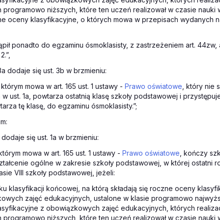
h programowo niższych, które ten uczeń realizował w czasie nauki 
e oceny klasyfikacyjne, o których mowa w przepisach wydanych na
ąpił ponadto do egzaminu ósmoklasisty, z zastrzeżeniem art. 44zw, ar
2.”,
3a dodaje się ust. 3b w brzmieniu:
 którym mowa w art. 165 ust. 1 ustawy -
Prawo oświatowe
, który nie
w ust. 1a, powtarza ostatnią klasę szkoły podstawowej i przystępuj
arza tę klasę, do egzaminu ósmoklasisty.”;
zm:
1 dodaje się ust. 1a w brzmieniu:
którym mowa w art. 165 ust. 1 ustawy -
Prawo oświatowe
, kończy szk
ształcenie ogólne w zakresie szkoły podstawowej, w której ostatni r
sie VIII szkoły podstawowej, jeżeli:
ku klasyfikacji końcowej, na którą składają się roczne oceny klasyf
owych zajęć edukacyjnych, ustalone w klasie programowo najwyżs
asyfikacyjne z obowiązkowych zajęć edukacyjnych, których realizac
h programowo niższych, które ten uczeń realizował w czasie nauki 