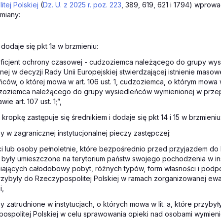
tej Polskiej
(
Dz. U. z 2025 r. poz. 223
, 389, 619, 621 i 1794) wprowa
miany:
 dodaje się pkt 1a w brzmieniu:
eficjent ochrony czasowej - cudzoziemca należącego do grupy wy
nej w decyzji Rady Unii Europejskiej stwierdzającej istnienie mas
ców, o której mowa w art. 106 ust. 1, cudzoziemca, o którym mowa w 
zoziemca należącego do grupy wysiedleńców wymienionej w prze
ie art. 107 ust. 1;”,
 kropkę zastępuje się średnikiem i dodaje się pkt 14 i 15 w brzmieniu
y w zagranicznej instytucjonalnej pieczy zastępczej:
ci lub osoby pełnoletnie, które bezpośrednio przed przyjazdem do
j były umieszczone na terytorium państw swojego pochodzenia w in
ających całodobowy pobyt, różnych typów, form własności i podp
rzybyły do Rzeczypospolitej Polskiej w ramach zorganizowanej ewa
i,
y zatrudnione w instytucjach, o których mowa w lit. a, które przybył
ospolitej Polskiej w celu sprawowania opieki nad osobami wymienion