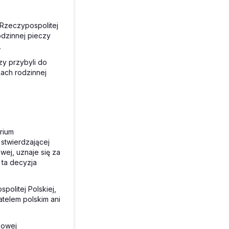
 Rzeczypospolitej
odzinnej pieczy
,
zy przybyli do
mach rodzinnej
orium
 stwierdzającej
wej, uznaje się za
 ta decyzja
politej Polskiej,
atelem polskim ani
sowej