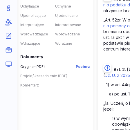
r. o podatku
Uchylające
Uchylane
otrzymuje brz
Ujednolicające
Ujednolicane
„Art. 52zr. W
Interpretujące
Interpretowane
r. o pomocy o
brzmieniu obo
Wprowadzające
Wprowadzane
ust. 1a pkt 1 
podstawie pis
Wdrażające
Wdrażane
centrum inter
Dokumenty
Oryginał (PDF)
Pobierz
Art. 2.
[
(
Dz. U. z 2025
Projekt/Uzasadnienie (PDF)
1) w art. 44q
Komentarz
a) po ust. 
„1a. Uczeń, o 
jeżeli:
1) w wyni
obowiązk
oceny kl