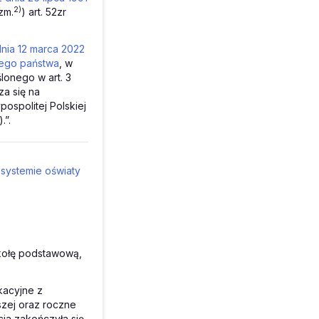
2)
zm.
) art. 52zr
z dnia 12 marca 2022
tego państwa
, w
lonego w art. 3
za się na
ospolitej Polskiej
.”.
o systemie oświaty
kołę podstawową,
ikacyjne z
zej oraz roczne
ja zakończyła się