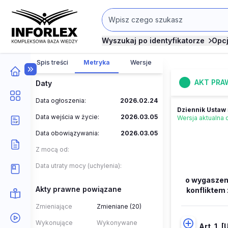
Wyszukaj po identyfikatorze
Opc
Spis treści
Metryka
Wersje
AKT PRA
Daty
Data ogłoszenia:
2026.02.24
Dziennik Ustaw
Data wejścia w życie:
2026.03.05
Wersja aktualna
Data obowiązywania:
2026.03.05
Z mocą od:
Data utraty mocy (uchylenia):
o wygaszen
Akty prawne powiązane
konfliktem 
Zmieniające
Zmieniane (20)
Wykonujące
Wykonywane
Art. 1.
[