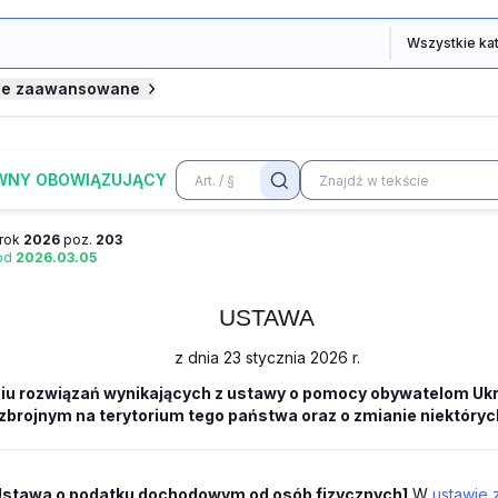
je zaawansowane
WNY OBOWIĄZUJĄCY
rok
2026
poz.
203
 od
2026.03.05
USTAWA
z dnia 23 stycznia 2026 r.
iu rozwiązań wynikających z ustawy o pomocy obywatelom Ukr
zbrojnym na terytorium tego państwa oraz o zmianie niektóry
Ustawa o podatku dochodowym od osób fizycznych]
W
ustawie z