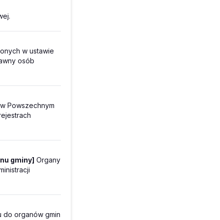
wej.
ślonych w ustawie
rawny osób
ę w Powszechnym
rejestrach
anu gminy]
Organy
nistracji
u do organów gmin