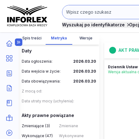
Wyszukaj po identyfikatorze
Opc
Spis treści
Metryka
Wersje
AKT PRA
Daty
Data ogłoszenia:
2026.03.20
Dziennik Ustaw
Data wejścia w życie:
2026.03.20
Wersja aktualna
Data obowiązywania:
2026.03.20
Z mocą od:
Data utraty mocy (uchylenia):
Akty prawne powiązane
Zmieniające (3)
Zmieniane
Wykonujące (47)
Wykonywane