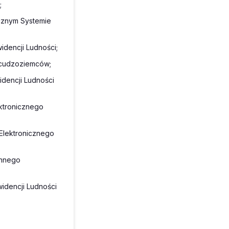
;
cznym Systemie
dencji Ludności;
 cudzoziemców;
dencji Ludności
ektronicznego
Elektronicznego
chnego
idencji Ludności