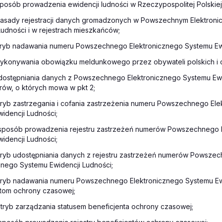
sposób prowadzenia ewidencji ludności w Rzeczypospolitej Polskiej
 zasady rejestracji danych gromadzonych w Powszechnym Elektroni
Ludności i w rejestrach mieszkańców;
 tryb nadawania numeru Powszechnego Elektronicznego Systemu Ewi
ykonywania obowiązku meldunkowego przez obywateli polskich i
dostępniania danych z Powszechnego Elektronicznego Systemu Ewi
trów, o których mowa w pkt 2;
 tryb zastrzegania i cofania zastrzeżenia numeru Powszechnego El
idencji Ludności;
 sposób prowadzenia rejestru zastrzeżeń numerów Powszechnego 
idencji Ludności;
 tryb udostępniania danych z rejestru zastrzeżeń numerów Powsze
znego Systemu Ewidencji Ludności;
 tryb nadawania numeru Powszechnego Elektronicznego Systemu Ew
ntom ochrony czasowej;
i tryb zarządzania statusem beneficjenta ochrony czasowej;