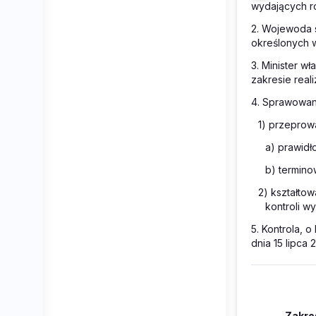
wydających ro
2. Wojewoda s
określonych w
3. Minister 
zakresie real
4. Sprawowani
1) przeprowa
a) prawid
b) termino
2) kształtow
kontroli 
5. Kontrola, 
dnia 15 lipca 
Zakres