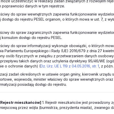
i może uczestniczyć w realizacji zadań związanych z rozwojem reje
 poprawności danych w tym rejestrze.
łaściwy do spraw wewnętrznych zapewnia funkcjonowanie wydzielon
j dostęp do rejestru PESEL organom, o których mowa w ust. 7, z wy
łaściwy do spraw zagranicznych zapewnia funkcjonowanie wydzielon
j konsulom dostęp do rejestru PESEL.
łaściwy do spraw informatyzacji wykonuje obowiązki, o których mowa
a Parlamentu Europejskiego i Rady (UE) 2016/679 z dnia 27 kwietni
ony osób fizycznych w związku z przetwarzaniem danych osobowyc
rzepływu takich danych oraz uchylenia dyrektywy 95/46/WE (ogó
ie o ochronie danych) (
Dz. Urz. UE L 119 z 04.05.2016, str. 1
, z późn.
lizacji zadań określonych w ustawie organ gminy, kierownik urzędu 
ortowe, wojewoda, minister właściwy do spraw wewnętrznych oraz 
rmatyzacji posiadają dostęp do rejestru.
[Rejestr mieszkańców]
1. Rejestr mieszkańców jest prowadzony z
miejscową przez wójta (burmistrza, prezydenta miasta), zwanego d