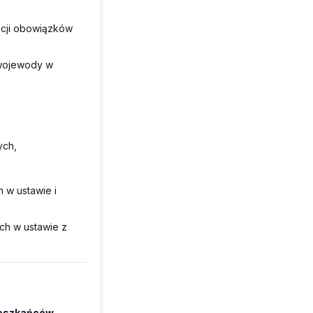
acji obowiązków
 wojewody w
ych,
h w ustawie i
ych w ustawie z
mieszkańców