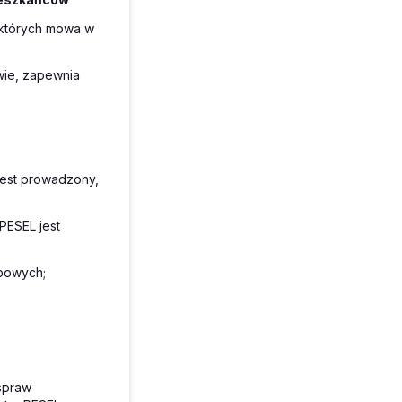
o których mowa w
awie, zapewnia
jest prowadzony,
PESEL jest
bowych;
spraw