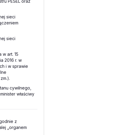
stru PESEL oraz
ej sieci
łączeniem
ej sieci
 w art. 15
a 2016 r. w
h i w sprawie
lne
 zm.).
stanu cywilnego,
minister właściwy
godnie z
alej „organem