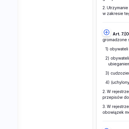
2. Utrzymanie
w zakresie te
Art. 7.
[O
gromadzone s
1) obywateli
2) obywatel
ubieganiem
3) cudzozie
4) (uchylon
2. W rejestr
przepisów do
3. W rejestrz
obowiązek me