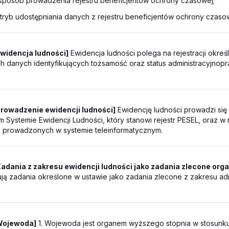
i sposób prowadzenia rejestru beneficjentów ochrony czasowej;
 tryb udostępniania danych z rejestru beneficjentów ochrony czaso
Ewidencja ludności]
Ewidencja ludności polega na rejestracji okre
 danych identyfikujących tożsamość oraz status administracyjnop
Prowadzenie ewidencji ludności]
Ewidencję ludności prowadzi si
m Systemie Ewidencji Ludności, który stanowi rejestr PESEL, oraz w 
 prowadzonych w systemie teleinformatycznym.
Zadania z zakresu ewidencji ludności jako zadania zlecone org
ą zadania określone w ustawie jako zadania zlecone z zakresu admi
Wojewoda]
1. Wojewoda jest organem wyższego stopnia w stosunk