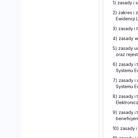
1) zasady i 
2) zakres i
Ewidencji 
3) zasady i
4) zasady w
5) zasady u
oraz rejes
6) zasady i
Systemu Ew
7) zasady i
Systemu Ew
8) zasady i
Elektronic
9) zasady i
beneficje
10) zasady 