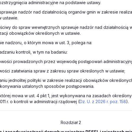
zstrzygnięcia administracyjne na podstawie ustawy.
prawuje nadzór nad działalnością organów gmin w zakresie realiz
 ustawie.
właściwy do spraw wewnętrznych sprawuje nadzór nad działalnością
izacji obowiązków określonych w ustawie.
e nadzoru, o którym mowa w ust. 3, polega na:
dzaniu kontroli, w tym na badaniu:
łowości prowadzonych przez wojewodę postępowań administracyjn
wości załatwiania spraw z zakresu spraw określonych w ustawie;
aniu jednolitej polityki w zakresie realizacji obowiązków określonyc
wykonywania ustalonych sposobów postępowania.
o której mowa w ust. 4 pkt 1, jest wykonywana na zasadach określon
2011 r. o kontroli w administracji rządowej (
Dz. U. z 2026 r. poz. 158
).
Rozdział 2
 i zasady rejestracji danych w rejestrze PESEL i rejestrach 