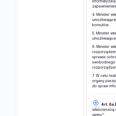
informatyzacj
zapewnieniem
4. Minister w
umożliwiające
konsulów.
5. Minister w
umożliwiające
6. Minister w
rozporządzeni
sprawie ochr
swobodnego p
rozporządzen
7. W celu rea
organy paszp
do spraw info
Art. 6a.
właściwością 
gminy”.