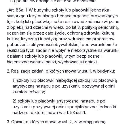
12) po art. 86 dodaje się art. 86a w brzmieniu:
„Art. 86a. 1. W budynku szkoły lub placówki jednostka
samorządu terytorialnego będąca organem prowadzącym
tę szkołę lub placówkę może realizować zadania związane
z opieką nad dziećmi w wieku do lat 3, polityką senioralną,
uczeniem się przez całe życie, ochroną zdrowia, kulturą,
kulturą fizyczną i turystyką oraz wdrażaniem programów
pobudzania aktywności obywatelskiej, pod warunkiem że
realizacja tych zadań nie wpłynie niekorzystnie na warunki
działania szkoły lub placówki, w tym bezpieczne i
higieniczne warunki nauki, wychowania i opieki.
2. Realizacja zadań, o których mowa w ust. 1, w budynku:
1) szkoły lub placówki niebędącej szkołą lub placówką
artystyczną następuje po uzyskaniu pozytywnej opinii
kuratora oświaty;
2) szkoły lub placówki artystycznej następuje po
uzyskaniu pozytywnej opinii specjalistycznej jednostki
nadzoru, o której mowa w art. 53 ust. 1.
3. Opinie, o których mowa w ust. 2, zawierają ocenę: