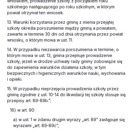
wnioskiem, prowadzenie szkoły z początkiem roku
szkolnego następującego po roku szkolnym, w którym
powiat otrzymał ten wniosek.
13. Warunki korzystania przez gminę z mienia przejętej
szkoły określa porozumienie między gminą a powiatem,
zawarte w terminie 30 dni od dnia otrzymania przez powiat
wniosku, o którym mowa w ust. 11.
14. W przypadku niezawarcia porozumienia w terminie, o
którym mowa w ust. 13, gmina przejmuje prowadzenie
szkoły, jeżeli w drodze uchwały rady gminy zobowiąże się
do zapewnienia warunków działania szkoły, w tym
bezpiecznych i higienicznych warunków nauki, wychowania
i opieki.
15. W przypadku nieprzejęcia prowadzenia szkoły przez
gminę zgodnie z ust. 10-14 do likwidacji tej szkoły stosuje się
przepisy art. 89-89b.”;
16) w art. 90:
a) w ust. 1 w zdaniu drugim wyrazy „art. 89” zastępuje się
wyrazami „art. 89-89c”,