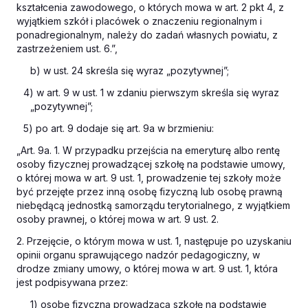
kształcenia zawodowego, o których mowa w art. 2 pkt 4, z
wyjątkiem szkół i placówek o znaczeniu regionalnym i
ponadregionalnym, należy do zadań własnych powiatu, z
zastrzeżeniem ust. 6.”,
b) w ust. 24 skreśla się wyraz „pozytywnej”;
4) w art. 9 w ust. 1 w zdaniu pierwszym skreśla się wyraz
„pozytywnej”;
5) po art. 9 dodaje się art. 9a w brzmieniu:
„Art. 9a. 1. W przypadku przejścia na emeryturę albo rentę
osoby fizycznej prowadzącej szkołę na podstawie umowy,
o której mowa w art. 9 ust. 1, prowadzenie tej szkoły może
być przejęte przez inną osobę fizyczną lub osobę prawną
niebędącą jednostką samorządu terytorialnego, z wyjątkiem
osoby prawnej, o której mowa w art. 9 ust. 2.
2. Przejęcie, o którym mowa w ust. 1, następuje po uzyskaniu
opinii organu sprawującego nadzór pedagogiczny, w
drodze zmiany umowy, o której mowa w art. 9 ust. 1, która
jest podpisywana przez:
1) osobę fizyczną prowadzącą szkołę na podstawie