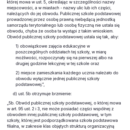
której mowa w ust. 5, określając w szczególności nazwy
miejscowości, a w miastach - nazwy ulic lub ich części,
należących do jej obwodu. Publicznej szkole podstawowej
prowadzonej przez osobę prawną niebędącą jednostką
samorządu terytorialnego lub osobę fizyczną nie ustala się
obwodu, chyba że osoba ta wystąpi z takim wnioskiem.
Obwód publicznej szkoły podstawowej ustala się tak, aby:
1) obowiązkowe zajęcia edukacyjne w
poszczególnych oddziałach tej szkoły, w miarę
możliwości, rozpoczynały się na pierwszej albo na
drugiej godzinie lekcyjnej w tej szkole oraz
2) miejsce zamieszkania każdego ucznia należało do
obwodu wyłącznie jednej publicznej szkoły
podstawowej.”,
d) ust. 5b otrzymuje brzmienie:
„5b. Obwód publicznej szkoły podstawowej, o której mowa
w art. 95 ust. 2 i 3, nie może posiadać części wspólnej z
obwodem innej publicznej szkoły podstawowej, w tym
szkoły, której jest podporządkowana szkoła podstawowa
filialna, w zakresie klas objętych strukturą organizacyjną