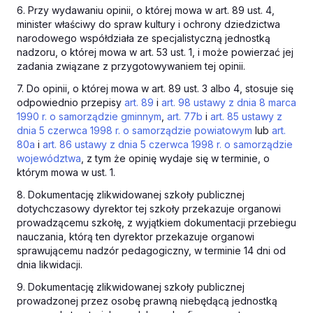
6. Przy wydawaniu opinii, o której mowa w art. 89 ust. 4,
minister właściwy do spraw kultury i ochrony dziedzictwa
narodowego współdziała ze specjalistyczną jednostką
nadzoru, o której mowa w art. 53 ust. 1, i może powierzać jej
zadania związane z przygotowywaniem tej opinii.
7. Do opinii, o której mowa w art. 89 ust. 3 albo 4, stosuje się
odpowiednio przepisy
art. 89
i
art. 98 ustawy z dnia 8 marca
1990 r. o samorządzie gminnym
,
art. 77b
i
art. 85 ustawy z
dnia 5 czerwca 1998 r. o samorządzie powiatowym
lub
art.
80a
i
art. 86 ustawy z dnia 5 czerwca 1998 r. o samorządzie
województwa
, z tym że opinię wydaje się w terminie, o
którym mowa w ust. 1.
8. Dokumentację zlikwidowanej szkoły publicznej
dotychczasowy dyrektor tej szkoły przekazuje organowi
prowadzącemu szkołę, z wyjątkiem dokumentacji przebiegu
nauczania, którą ten dyrektor przekazuje organowi
sprawującemu nadzór pedagogiczny, w terminie 14 dni od
dnia likwidacji.
9. Dokumentację zlikwidowanej szkoły publicznej
prowadzonej przez osobę prawną niebędącą jednostką