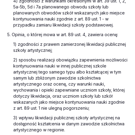
4) zgodności z warunkami określonymi w art. 39 ust. 1, 2,
5a-5b, 5d i 7a planowanego obwodu szkoły lub
planowanych obwodów szkół wskazanych jako miejsce
kontynuowania nauki zgodnie z art. 89 ust. 1 - w
przypadku zamiaru likwidacji szkoły podstawowej.
5. Opinia, o której mowa w art. 89 ust. 4, zawiera ocenę:
1) zgodności z prawem zamierzonej likwidacji publicznej
szkoły artystycznej;
2) sposobu realizacji obowiązku zapewnienia możliwości
kontynuowania nauki w innej publicznej szkole
artystycznej tego samego typu albo kształcącej w tym
samym lub zbliżonym zawodzie szkolnictwa
artystycznego oraz ocenę, czy warunki nauki,
wychowania i opieki zapewniane uczniom szkoły, której
dotyczy likwidacja, oraz uczniom szkoły lub szkół
wskazanych jako miejsce kontynuowania nauki zgodnie
z art. 89 ust. 1 nie ulegną pogorszeniu;
3) wpływu likwidacji publicznej szkoły artystycznej na
dostępność kształcenia w danym zawodzie szkolnictwa
artystycznego w regionie.