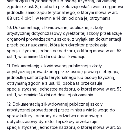
samorządu terytorialnego lub osobę fizyczną, otrzymaną
zgodnie z ust. 8, osoba ta przekazuje właściwemu organowi
jednostki samorządu terytorialnego, o którym mowa w art.
88 ust. 4 pkt 1, w terminie 14 dni od dnia jej otrzymania.
10. Dokumentację zlikwidowanej publicznej szkoły
artystycznej dotychczasowy dyrektor tej szkoły przekazuje
organowi prowadzącemu szkołę, z wyjątkiem dokumentacji
przebiegu nauczania, którą ten dyrektor przekazuje
specjalistycznej jednostce nadzoru, o której mowa w art. 53
ust. 1, w terminie 14 dni od dnia likwidacji.
11. Dokumentację zlikwidowanej publicznej szkoły
artystycznej prowadzonej przez osobę prawną niebędącą
jednostką samorządu terytorialnego lub osobę fizyczną,
otrzymaną zgodnie z ust. 10, osoba ta przekazuje
specjalistycznej jednostce nadzoru, o której mowa w art. 53
ust. 1, w terminie 14 dni od dnia jej otrzymania.
12. Dokumentację zlikwidowanej publicznej szkoły
artystycznej prowadzonej przez ministra właściwego do
spraw kultury i ochrony dziedzictwa narodowego
dotychczasowy dyrektor tej szkoły przekazuje
specjalistycznej jednostce nadzoru, o której mowa w art. 53