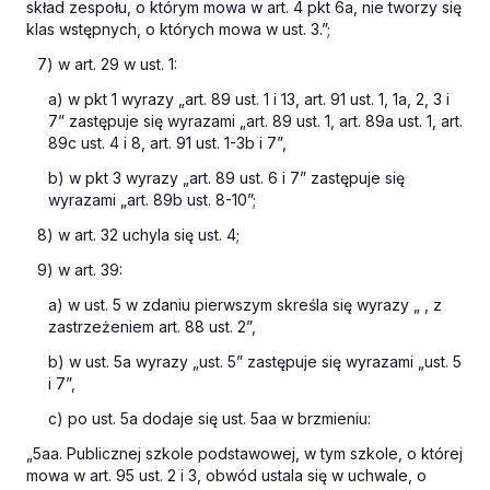
skład zespołu, o którym mowa w art. 4 pkt 6a, nie tworzy się
klas wstępnych, o których mowa w ust. 3.”;
7) w art. 29 w ust. 1:
a) w pkt 1 wyrazy „art. 89 ust. 1 i 13, art. 91 ust. 1, 1a, 2, 3 i
7” zastępuje się wyrazami „art. 89 ust. 1, art. 89a ust. 1, art.
89c ust. 4 i 8, art. 91 ust. 1-3b i 7”,
b) w pkt 3 wyrazy „art. 89 ust. 6 i 7” zastępuje się
wyrazami „art. 89b ust. 8-10”;
8) w art. 32 uchyla się ust. 4;
9) w art. 39:
a) w ust. 5 w zdaniu pierwszym skreśla się wyrazy „ , z
zastrzeżeniem art. 88 ust. 2”,
b) w ust. 5a wyrazy „ust. 5” zastępuje się wyrazami „ust. 5
i 7”,
c) po ust. 5a dodaje się ust. 5aa w brzmieniu:
„5aa. Publicznej szkole podstawowej, w tym szkole, o której
mowa w art. 95 ust. 2 i 3, obwód ustala się w uchwale, o