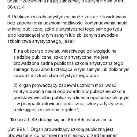
udzielił zezwolenia na jej założenie, o którym mowa w art.
88 ust. 4.
6. Publiczna szkoła artystyczna może zostać zlikwidowana
bez zapewnienia uczniom możliwości kontynuowania nauki
w innej publicznej szkole artystycznej tego samego typu
albo kształcącej w tym samym lub zbliżonym zawodzie
szkolnictwa artystycznego, jeżeli:
1) na obszarze powiatu właściwego ze względu na
siedzibę publicznej szkoły artystycznej nie jest
prowadzona żadna publiczna szkoła artystyczna tego
samego typu albo kształcąca w tym samym lub zbliżonym
zawodzie szkolnictwa artystycznego oraz
2) organ prowadzący zapewni uczniom możliwość
kontynuowania nauki odpowiednio w publicznej szkole
podstawowej albo publicznym liceum ogólnokształcącym
- w przypadku likwidacji publicznej szkoły artystycznej
realizującej kształcenie ogólne.”;
15) po art. 89 dodaje się art. 89a-89c w brzmieniu:
„Art. 89a. 1. Organ prowadzący szkołę publiczną jest
obowiązany, co najmniej na 6 miesięcy przed terminem