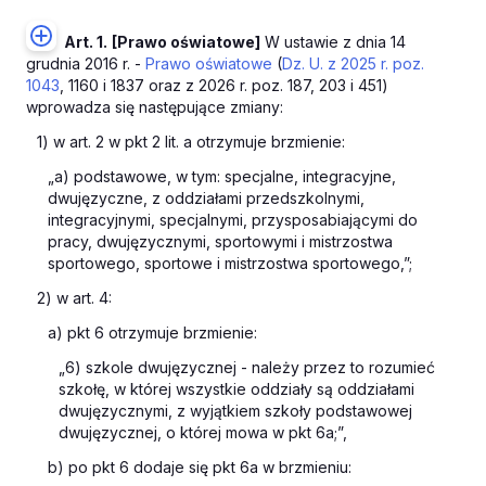
Art. 1.
[Prawo oświatowe]
W ustawie z dnia 14
grudnia 2016 r. -
Prawo oświatowe
(
Dz. U. z 2025 r. poz.
1043
, 1160 i 1837 oraz z 2026 r. poz. 187, 203 i 451)
wprowadza się następujące zmiany:
1) w art. 2 w pkt 2 lit. a otrzymuje brzmienie:
„a) podstawowe, w tym: specjalne, integracyjne,
dwujęzyczne, z oddziałami przedszkolnymi,
integracyjnymi, specjalnymi, przysposabiającymi do
pracy, dwujęzycznymi, sportowymi i mistrzostwa
sportowego, sportowe i mistrzostwa sportowego,”;
2) w art. 4:
a) pkt 6 otrzymuje brzmienie:
„6) szkole dwujęzycznej - należy przez to rozumieć
szkołę, w której wszystkie oddziały są oddziałami
dwujęzycznymi, z wyjątkiem szkoły podstawowej
dwujęzycznej, o której mowa w pkt 6a;”,
b) po pkt 6 dodaje się pkt 6a w brzmieniu: