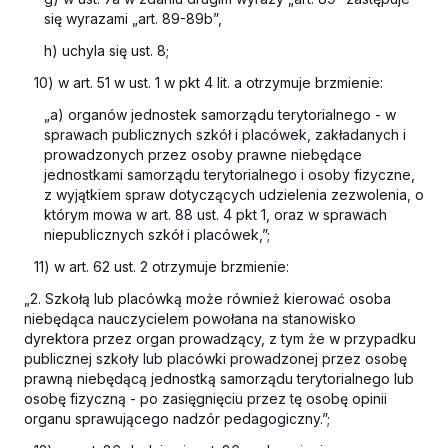
się wyrazami „art. 89-89b”,
h) uchyla się ust. 8;
10) w art. 51 w ust. 1 w pkt 4 lit. a otrzymuje brzmienie:
„a) organów jednostek samorządu terytorialnego - w
sprawach publicznych szkół i placówek, zakładanych i
prowadzonych przez osoby prawne niebędące
jednostkami samorządu terytorialnego i osoby fizyczne,
z wyjątkiem spraw dotyczących udzielenia zezwolenia, o
którym mowa w art. 88 ust. 4 pkt 1, oraz w sprawach
niepublicznych szkół i placówek,”;
11) w art. 62 ust. 2 otrzymuje brzmienie:
„2. Szkołą lub placówką może również kierować osoba
niebędąca nauczycielem powołana na stanowisko
dyrektora przez organ prowadzący, z tym że w przypadku
publicznej szkoły lub placówki prowadzonej przez osobę
prawną niebędącą jednostką samorządu terytorialnego lub
osobę fizyczną - po zasięgnięciu przez tę osobę opinii
organu sprawującego nadzór pedagogiczny.”;