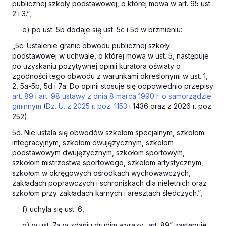
publicznej szkoły podstawowej, o której mowa w art. 95 ust.
2 i 3.”,
e) po ust. 5b dodaje się ust. 5c i 5d w brzmieniu:
„5c. Ustalenie granic obwodu publicznej szkoły
podstawowej w uchwale, o której mowa w ust. 5, następuje
po uzyskaniu pozytywnej opinii kuratora oświaty o
zgodności tego obwodu z warunkami określonymi w ust. 1,
2, 5a-5b, 5d i 7a. Do opinii stosuje się odpowiednio przepisy
art. 89
i
art. 98 ustawy z dnia 8 marca 1990 r. o samorządzie
gminnym
(
Dz. U. z 2025 r. poz. 1153
i 1436 oraz z 2026 r. poz.
252).
5d. Nie ustala się obwodów szkołom specjalnym, szkołom
integracyjnym, szkołom dwujęzycznym, szkołom
podstawowym dwujęzycznym, szkołom sportowym,
szkołom mistrzostwa sportowego, szkołom artystycznym,
szkołom w okręgowych ośrodkach wychowawczych,
zakładach poprawczych i schroniskach dla nieletnich oraz
szkołom przy zakładach karnych i aresztach śledczych.”,
f) uchyla się ust. 6,
g) w ust. 7a w zdaniu drugim wyrazy „art. 89” zastępuje