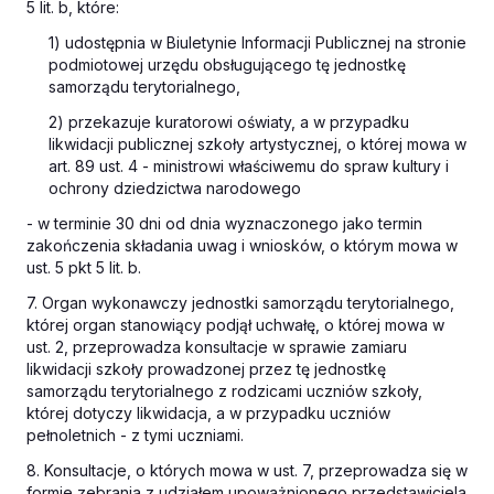
5 lit. b, które:
1) udostępnia w Biuletynie Informacji Publicznej na stronie
podmiotowej urzędu obsługującego tę jednostkę
samorządu terytorialnego,
2) przekazuje kuratorowi oświaty, a w przypadku
likwidacji publicznej szkoły artystycznej, o której mowa w
art. 89 ust. 4 - ministrowi właściwemu do spraw kultury i
ochrony dziedzictwa narodowego
- w terminie 30 dni od dnia wyznaczonego jako termin
zakończenia składania uwag i wniosków, o którym mowa w
ust. 5 pkt 5 lit. b.
7. Organ wykonawczy jednostki samorządu terytorialnego,
której organ stanowiący podjął uchwałę, o której mowa w
ust. 2, przeprowadza konsultacje w sprawie zamiaru
likwidacji szkoły prowadzonej przez tę jednostkę
samorządu terytorialnego z rodzicami uczniów szkoły,
której dotyczy likwidacja, a w przypadku uczniów
pełnoletnich - z tymi uczniami.
8. Konsultacje, o których mowa w ust. 7, przeprowadza się w
formie zebrania z udziałem upoważnionego przedstawiciela