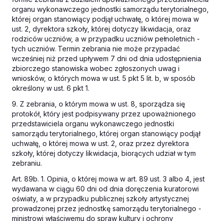
organu wykonawczego jednostki samorządu terytorialnego,
której organ stanowiący podjął uchwałę, o której mowa w
ust. 2, dyrektora szkoły, której dotyczy likwidacja, oraz
rodziców uczniów, a w przypadku uczniów pełnoletnich -
tych uczniów. Termin zebrania nie może przypadać
wcześniej niż przed upływem 7 dni od dnia udostępnienia
zbiorczego stanowiska wobec zgłoszonych uwag i
wniosków, o których mowa w ust. 5 pkt 5 lit. b, w sposób
określony w ust. 6 pkt 1.
9. Z zebrania, o którym mowa w ust. 8, sporządza się
protokół, który jest podpisywany przez upoważnionego
przedstawiciela organu wykonawczego jednostki
samorządu terytorialnego, której organ stanowiący podjął
uchwałę, o której mowa w ust. 2, oraz przez dyrektora
szkoły, której dotyczy likwidacja, biorących udział w tym
zebraniu.
Art. 89b. 1. Opinia, o której mowa w art. 89 ust. 3 albo 4, jest
wydawana w ciągu 60 dni od dnia doręczenia kuratorowi
oświaty, a w przypadku publicznej szkoły artystycznej
prowadzonej przez jednostkę samorządu terytorialnego -
ministrowi właściwemu do spraw kultury i ochrony