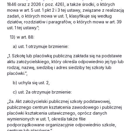
1846 oraz z 2026 r. poz. 426), a także środki, o których
mowa w art. 5 ust. 1 pkt 2 i 3 tej ustawy, związane z realizacją
zadań, o których mowa w ust. 1, klasyfikuje się według
działów, rozdziałów i paragrafów, o których mowa w art. 39
ust. 1 tej ustawy.”;
13) w art. 88:
a) ust. 1 otrzymuje brzmienie:
„1. Szkołę lub placówkę publiczną zakłada się na podstawie
aktu założycielskiego, który określa odpowiednio jej typ lub
rodzaj, nazwę, siedzibę i adres siedziby tej szkoły lub
placówki.”,
b) uchyla się ust. 2,
c) ust. 2a otrzymuje brzmienie:
„2a. Akt założycielski publicznej szkoły podstawowej,
publicznego centrum kształcenia zawodowego i publicznej
placówki kształcenia ustawicznego, oprócz danych
wymienionych w ust. 1, określa także filie
podporządkowane organizacyjnie odpowiednio szkole,
centrum lub placówce.”,