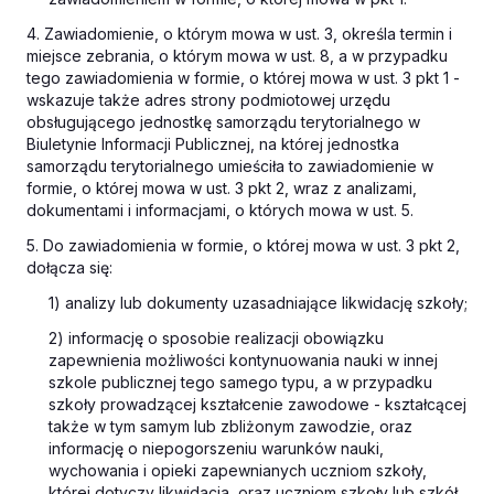
4. Zawiadomienie, o którym mowa w ust. 3, określa termin i
miejsce zebrania, o którym mowa w ust. 8, a w przypadku
tego zawiadomienia w formie, o której mowa w ust. 3 pkt 1 -
wskazuje także adres strony podmiotowej urzędu
obsługującego jednostkę samorządu terytorialnego w
Biuletynie Informacji Publicznej, na której jednostka
samorządu terytorialnego umieściła to zawiadomienie w
formie, o której mowa w ust. 3 pkt 2, wraz z analizami,
dokumentami i informacjami, o których mowa w ust. 5.
5. Do zawiadomienia w formie, o której mowa w ust. 3 pkt 2,
dołącza się:
1) analizy lub dokumenty uzasadniające likwidację szkoły;
2) informację o sposobie realizacji obowiązku
zapewnienia możliwości kontynuowania nauki w innej
szkole publicznej tego samego typu, a w przypadku
szkoły prowadzącej kształcenie zawodowe - kształcącej
także w tym samym lub zbliżonym zawodzie, oraz
informację o niepogorszeniu warunków nauki,
wychowania i opieki zapewnianych uczniom szkoły,
której dotyczy likwidacja, oraz uczniom szkoły lub szkół