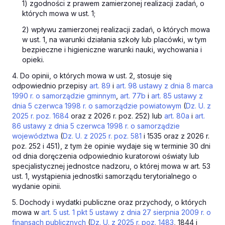
1) zgodności z prawem zamierzonej realizacji zadań, o
których mowa w ust. 1;
2) wpływu zamierzonej realizacji zadań, o których mowa
w ust. 1, na warunki działania szkoły lub placówki, w tym
bezpieczne i higieniczne warunki nauki, wychowania i
opieki.
4. Do opinii, o których mowa w ust. 2, stosuje się
odpowiednio przepisy
art. 89
i
art. 98 ustawy z dnia 8 marca
1990 r. o samorządzie gminnym
,
art. 77b
i
art. 85 ustawy z
dnia 5 czerwca 1998 r. o samorządzie powiatowym
(
Dz. U. z
2025 r. poz. 1684
oraz z 2026 r. poz. 252) lub
art. 80a
i
art.
86 ustawy z dnia 5 czerwca 1998 r. o samorządzie
województwa
(
Dz. U. z 2025 r. poz. 581
i 1535 oraz z 2026 r.
poz. 252 i 451), z tym że opinie wydaje się w terminie 30 dni
od dnia doręczenia odpowiednio kuratorowi oświaty lub
specjalistycznej jednostce nadzoru, o której mowa w art. 53
ust. 1, wystąpienia jednostki samorządu terytorialnego o
wydanie opinii.
5. Dochody i wydatki publiczne oraz przychody, o których
mowa w
art. 5 ust. 1 pkt 5 ustawy z dnia 27 sierpnia 2009 r. o
finansach publicznych
(
Dz. U. z 2025 r. poz. 1483
, 1844 i