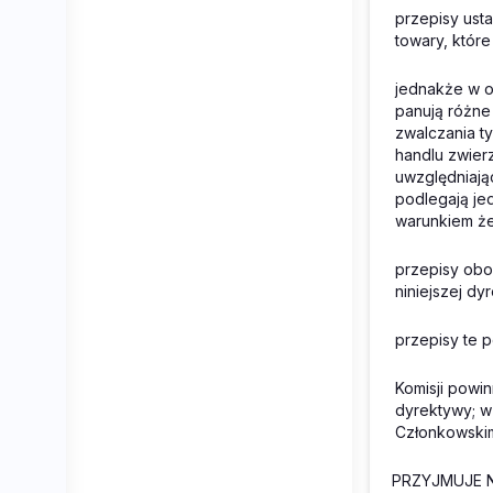
przepisy ust
towary, któ
jednakże w o
panują różne
zwalczania t
handlu zwier
uwzględniają
podlegają je
warunkiem że
przepisy ob
niniejszej dy
przepisy te 
Komisji powi
dyrektywy; w 
Członkowskim
PRZYJMUJE N