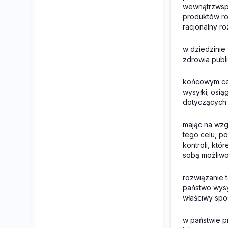
wewnątrzwsp
produktów ro
racjonalny ro
w dziedzinie
zdrowia publi
końcowym cel
wysyłki; osi
dotyczących 
mając na wzg
tego celu, p
kontroli, kt
sobą możliwo
rozwiązanie 
państwo wysy
właściwy spo
w państwie p