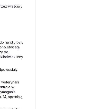
przez właściwy
do handlu były
ono etykietą
zy do
kikolwiek inny
odpowiadały
weterynarii
ontrole w
wymagania
 14, spełniają