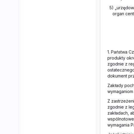
5) „urzędow
organ cen
1. Państwa C
produkty okr
zgodnie z re
ostatecznego
dokument prz
Zakłady poch
wymaganiom 
Z zastrzeżen
zgodnie z le
zakładach, a
wspólnotowe l
wymagania P