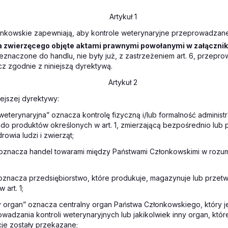
Artykuł 1
nkowskie zapewniają, aby kontrole weterynaryjne przeprowadzan
 zwierzęcego objęte aktami prawnymi powołanymi w załącznik
zeznaczone do handlu, nie były już, z zastrzeżeniem art. 6, przep
cz zgodnie z niniejszą dyrektywą.
Artykuł 2
ejszej dyrektywy:
 weterynaryjna” oznacza kontrolę fizyczną i/lub formalność administr
ę do produktów określonych w art. 1, zmierzającą bezpośrednio lub
rowia ludzi i zwierząt;
 oznacza handel towarami między Państwami Członkowskimi w rozumien
 oznacza przedsiębiorstwo, które produkuje, magazynuje lub przet
 art. 1;
y organ” oznacza centralny organ Państwa Członkowskiego, który j
wadzania kontroli weterynaryjnych lub jakikolwiek inny organ, któr
je zostały przekazane;