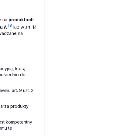
e na
produktach
[1]
u A
lub w art. 14
rowadzane na
acyjną, którą
 pośrednio do
iu art. 9 ust. 2
warza produkty
est kompetentny
emu te