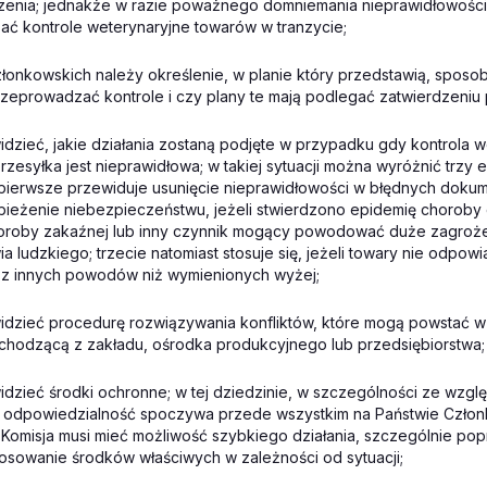
zenia; jednakże w razie poważnego domniemania nieprawidłowośc
ć kontrole weterynaryjne towarów w tranzycie;
łonkowskich należy określenie, w planie który przedstawią, sposobu
rzeprowadzać kontrole i czy plany te mają podlegać zatwierdzeniu
idzieć, jakie działania zostaną podjęte w przypadku gdy kontrola w
zesyłka jest nieprawidłowa; w takiej sytuacji można wyróżnić trzy
 pierwsze przewiduje usunięcie nieprawidłowości w błędnych dokum
bieżenie niebezpieczeństwu, jeżeli stwierdzono epidemię choroby 
roby zakaźnej lub inny czynnik mogący powodować duże zagrożen
ia ludzkiego; trzecie natomiast stosuje się, jeżeli towary nie odpow
z innych powodów niż wymienionych wyżej;
idzieć procedurę rozwiązywania konfliktów, które mogą powstać w
chodzącą z zakładu, ośrodka produkcyjnego lub przedsiębiorstwa;
idzieć środki ochronne; w tej dziedzinie, w szczególności ze wzgl
 odpowiedzialność spoczywa przede wszystkim na Państwie Czło
 Komisja musi mieć możliwość szybkiego działania, szczególnie pop
stosowanie środków właściwych w zależności od sytuacji;