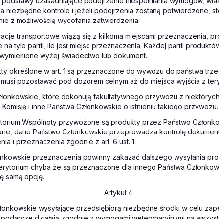
eją podstawy uzasadniające podejrzenie niespełniania wymogów, wł
 niezbędne kontrole i jeżeli podejrzenia zostaną potwierdzone, st
nie z możliwością wycofania zatwierdzenia.
eracje transportowe wiążą się z kilkoma miejscami przeznaczenia, p
a tyle partii, ile jest miejsc przeznaczenia. Każdej partii produktó
wymienione wyżej świadectwo lub dokument.
kty określone w art. 1 są przeznaczone do wywozu do państwa trze
 musi pozostawać pod dozorem celnym aż do miejsca wyjścia z tery
złonkowskie, które dokonują fakultatywnego przywozu z niektórych
 Komisję i inne Państwa Członkowskie o istnieniu takiego przywozu.
rytorium Wspólnoty przywożone są produkty przez Państwo Członkow
lone, dane Państwo Członkowskie przeprowadza kontrolę dokume
ia i przeznaczenia zgodnie z art. 6 ust. 1.
nkowskie przeznaczenia powinny zakazać dalszego wysyłania pro
terytorium chyba że są przeznaczone dla innego Państwa Członko
tę samą opcję.
Artykuł 4
złonkowskie wysyłające przedsiębiorą niezbędne środki w celu zap
podarcze działają zgodnie z wymogami weterynaryjnymi na wszyst