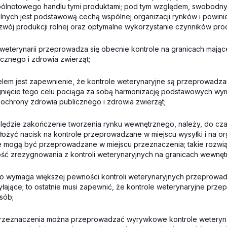
ólnotowego handlu tymi produktami; pod tym względem, swobodny
lnych jest podstawową cechą wspólnej organizacji rynków i powinie
zwój produkcji rolnej oraz optymalne wykorzystanie czynników prod
 weterynarii przeprowadza się obecnie kontrole na granicach mając
cznego i zdrowia zwierząt;
em jest zapewnienie, że kontrole weterynaryjne są przeprowadzan
ągnięcie tego celu pociąga za sobą harmonizację podstawowych w
ochrony zdrowia publicznego i zdrowia zwierząt;
lędzie zakończenie tworzenia rynku wewnętrznego, należy, do cza
ołożyć nacisk na kontrole przeprowadzane w miejscu wysyłki i na o
óre mogą być przeprowadzane w miejscu przeznaczenia; takie rozwi
ść zrezygnowania z kontroli weterynaryjnych na granicach wewnęt
to wymaga większej pewności kontroli weterynaryjnych przeprowa
łające; to ostatnie musi zapewnić, że kontrole weterynaryjne prz
sób;
rzeznaczenia można przeprowadzać wyrywkowe kontrole weteryna