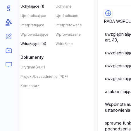
Uchylające (1)
Uchylane
Ujednolicające
Ujednolicane
RADA WSPÓL
Interpretujące
Interpretowane
uwzględniają
Wprowadzające
Wprowadzane
art. 43,
Wdrażające (4)
Wdrażane
uwzględniając
Dokumenty
uwzględniają
Oryginał (PDF)
Projekt/Uzasadnienie (PDF)
uwzględniają
Komentarz
a także mają
Wspólnota ma
ustanowienia
sprawne funk
pochodzenia 