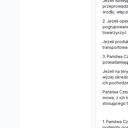
Jeżeli istni
przeprowadza
środki, włącz
2. Jeżeli op
pogrupowane n
towarzyszyć 
Jeżeli produ
transportowa
3. Państwa C
powiadamiają
Jeżeli na te
wyżej okreś
ich pochodzen
Państwa Czło
mowa, z ich 
stosującego 
1. Państwa C
podmioty gos