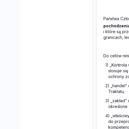
Państwa Czło
pochodzenia
i które są pr
granicach, le
Do celów nini
1) „Kontrola
stosuje si
ochrony zd
2) „handel”
Traktatu;
3) „zakład”
określone w
4) „właściw
do przepro
kompetenc