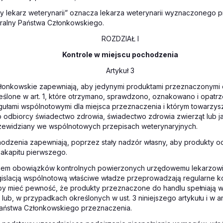
y lekarz weterynarii” oznacza lekarza weterynarii wyznaczonego 
tralny Państwa Członkowskiego.
ROZDZIAŁ I
Kontrole w miejscu pochodzenia
Artykuł 3
złonkowskie zapewniają, aby jedynymi produktami przeznaczonymi 
eślone w art. 1, które otrzymano, sprawdzono, oznakowano i opatrz
gułami wspólnotowymi dla miejsca przeznaczenia i którym towarzys
 odbiorcy świadectwo zdrowia, świadectwo zdrowia zwierząt lub ja
ewidziany we wspólnotowych przepisach weterynaryjnych.
odzenia zapewniają, poprzez stały nadzór własny, aby produkty 
akapitu pierwszego.
iem obowiązków kontrolnych powierzonych urzędowemu lekarzowi 
gislacją wspólnotową właściwe władze przeprowadzają regularne k
by mieć pewność, że produkty przeznaczone do handlu spełniają 
ub, w przypadkach określonych w ust. 3 niniejszego artykułu i w art.
aństwa Członkowskiego przeznaczenia.