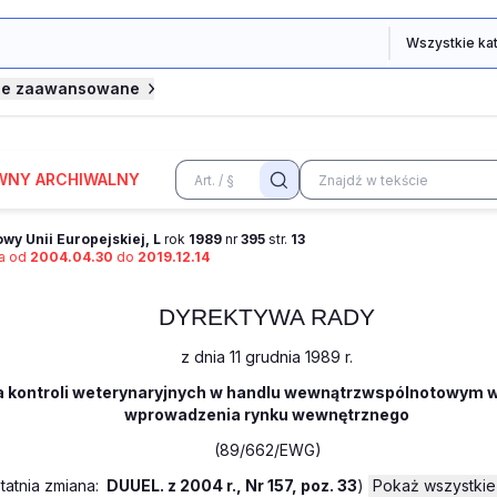
je zaawansowane
WNY ARCHIWALNY
wy Unii Europejskiej, L
rok
1989
nr
395
str.
13
na od
2004.04.30
do
2019.12.14
DYREKTYWA RADY
z dnia 11 grudnia 1989 r.
 kontroli weterynaryjnych w handlu wewnątrzwspólnotowym 
wprowadzenia rynku wewnętrznego
(89/662/EWG)
tatnia zmiana:
DUUEL. z 2004 r., Nr 157, poz. 33
)
Pokaż wszystkie