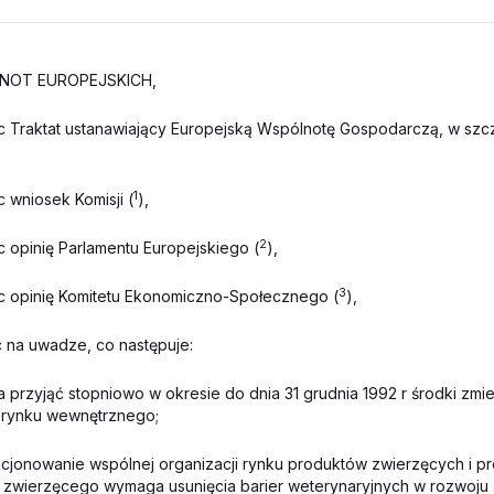
NOT EUROPEJSKICH,
c Traktat ustanawiający Europejską Wspólnotę Gospodarczą, w szc
1
 wniosek Komisji (
),
2
c opinię Parlamentu Europejskiego (
),
3
c opinię Komitetu Ekonomiczno-Społecznego (
),
c na uwadze, co następuje:
 przyjąć stopniowo w okresie do dnia 31 grudnia 1992 r środki zmi
 rynku wewnętrznego;
cjonowanie wspólnej organizacji rynku produktów zwierzęcych i p
zwierzęcego wymaga usunięcia barier weterynaryjnych w rozwoju