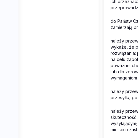
ich przeznac
przeprowadza
do Państw Cz
zamierzają p
należy przew
wykaże, że pr
rozwiązania:
na celu zapo
poważnej cho
lub dla zdrow
wymaganiom 
należy przew
przesyłką po
należy przew
skuteczność,
wysyłającym;
miejscu i za