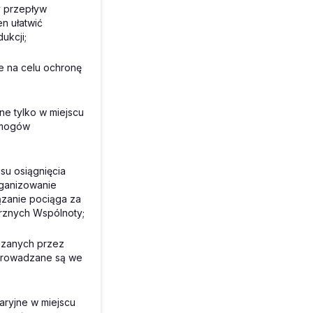
 przepływ
n ułatwić
ukcji;
e na celu ochronę
e tylko w miejscu
ymogów
su osiągnięcia
rganizowanie
ązanie pociąga za
rznych Wspólnoty;
dzanych przez
eprowadzane są we
ryjne w miejscu