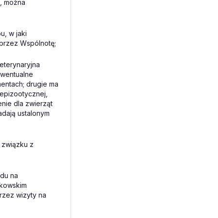
i, można
, w jaki
 przez Wspólnotę;
eterynaryjna
 ewentualne
entach; drugie ma
epizootycznej,
ie dla zwierząt
iadają ustalonym
 związku z
ędu na
nkowskim
rzez wizyty na