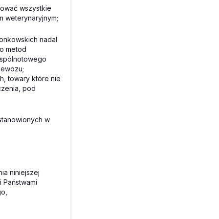
mować wszystkie
 weterynaryjnym;
łonkowskich nadal
do metod
zwspólnotowego
zewozu;
h, towary które nie
czenia, pod
stanowionych w
a niniejszej
 i Państwami
go,