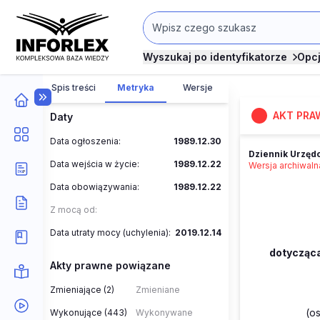
Wyszukaj po identyfikatorze
Opc
Spis treści
Metryka
Wersje
AKT PRA
Daty
Data ogłoszenia:
1989.12.30
Dziennik Urzędo
Data wejścia w życie:
1989.12.22
Wersja archiwal
Data obowiązywania:
1989.12.22
Z mocą od:
Data utraty mocy (uchylenia):
2019.12.14
dotycząca
Akty prawne powiązane
Zmieniające (2)
Zmieniane
(
os
Wykonujące (443)
Wykonywane