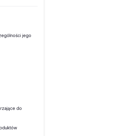
zególności jego
erzające do
roduktów