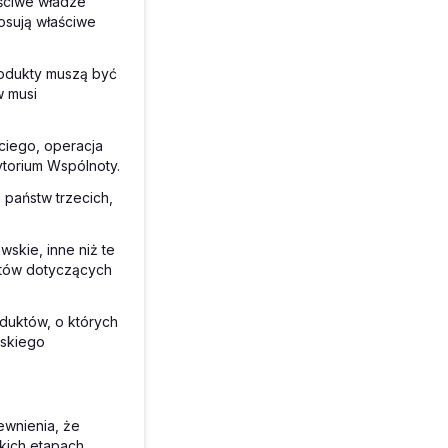
aściwe władze
osują właściwe
rodukty muszą być
w musi
ciego, operacja
torium Wspólnoty.
 państw trzecich,
skie, inne niż te
ntów dotyczących
duktów, o których
wskiego
ewnienia, że
kich etapach