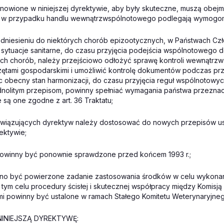
anowione w niniejszej dyrektywie, aby były skuteczne, muszą obej
re w przypadku handlu wewnątrzwspólnotowego podlegają wymogom
dniesieniu do niektórych chorób epizootycznych, w Państwach Cz
 sytuacje sanitarne, do czasu przyjęcia podejścia wspólnotowego 
ych chorób, należy przejściowo odłożyć sprawę kontroli wewnątr
zętami gospodarskimi i umożliwić kontrolę dokumentów podczas pr
c obecny stan harmonizacji, do czasu przyjęcia reguł wspólnotowyc
dnolitym przepisom, powinny spełniać wymagania państwa przezna
 są one zgodne z art. 36 Traktatu;
owiązujących dyrektyw należy dostosować do nowych przepisów u
rektywie;
powinny być ponownie sprawdzone przed końcem 1993 r.;
nno być powierzone zadanie zastosowania środków w celu wykonani
tym celu procedury ścisłej i skutecznej współpracy między Komisją
i powinny być ustalone w ramach Stałego Komitetu Weterynaryjne
INIEJSZĄ DYREKTYWĘ: