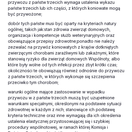
przywozu z państw trzecich wymaga ustalenia wykazu
państw trzecich lub ich części, z których koniowate mogą
być przywożone;
dobór tych państw musi być oparty na kryteriach natury
ogólnej, takich jak:stan zdrowia zwierząt domowych,
organizacja i kompetencje służb weterynaryjnych oraz
obowiązujące przepisy zdrowotne;ponadto nie należy
zezwalać na przywóz koniowatych z krajów dotkniętych
zwierzęcymi chorobami zaraźliwymi lub zakaźnymi, które
stanowią ryzyko dla zwierząt domowych Wspólnoty, albo
które były wolne od tych infekcji przez zbyt krótki czas;
okoliczności te obowiązują również odnośnie do przywozu
z państw trzecich, w których wykonuje się szczepienia
przeciwko tym chorobom;
warunki ogólne mające zastosowanie w wypadku
przywozu w z państw trzecich muszą być uzupełnione
warunkami specjalnymi, określonymi na podstawie sytuacji
zdrowotnej w każdym z nich; stanowiące ich podstawę
kryteria techniczne oraz inne wymagają dla ich określenia
ustalenia elastycznej przystosowującej się i szybkiej
procedury wspólnotowej, w ramach której Komisja i