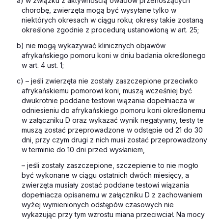
a) w związku z aktywnością owadów przenoszących
chorobę, zwierzęta mogą być wysyłane tylko w
niektórych okresach w ciągu roku; okresy takie zostaną
określone zgodnie z procedurą ustanowioną w art. 25;
b) nie mogą wykazywać klinicznych objawów
afrykańskiego pomoru koni w dniu badania określonego
w art. 4 ust. 1;
c) – jeśli zwierzęta nie zostały zaszczepione przeciwko
afrykańskiemu pomorowi koni, muszą wcześniej być
dwukrotnie poddane testowi wiązania dopełniacza w
odniesieniu do afrykańskiego pomoru koni określonemu
w załączniku D oraz wykazać wynik negatywny, testy te
muszą zostać przeprowadzone w odstępie od 21 do 30
dni, przy czym drugi z nich musi zostać przeprowadzony
w terminie do 10 dni przed wysłaniem,
– jeśli zostały zaszczepione, szczepienie to nie mogło
być wykonane w ciągu ostatnich dwóch miesięcy, a
zwierzęta musiały zostać poddane testowi wiązania
dopełniacza opisanemu w załączniku D z zachowaniem
wyżej wymienionych odstępów czasowych nie
wykazując przy tym wzrostu miana przeciwciał. Na mocy