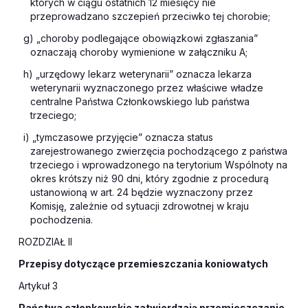
których w ciągu ostatnich 12 miesięcy nie
przeprowadzano szczepień przeciwko tej chorobie;
g) „choroby podlegające obowiązkowi zgłaszania”
oznaczają choroby wymienione w załączniku A;
h) „urzędowy lekarz weterynarii” oznacza lekarza
weterynarii wyznaczonego przez właściwe władze
centralne Państwa Członkowskiego lub państwa
trzeciego;
i) „tymczasowe przyjęcie” oznacza status
zarejestrowanego zwierzęcia pochodzącego z państwa
trzeciego i wprowadzonego na terytorium Wspólnoty na
okres krótszy niż 90 dni, który zgodnie z procedurą
ustanowioną w art. 24 będzie wyznaczony przez
Komisję, zależnie od sytuacji zdrowotnej w kraju
pochodzenia.
ROZDZIAŁ II
Przepisy dotyczące przemieszczania koniowatych
Artykuł 3
Państwa członkowskie zatwierdzają przemieszczanie