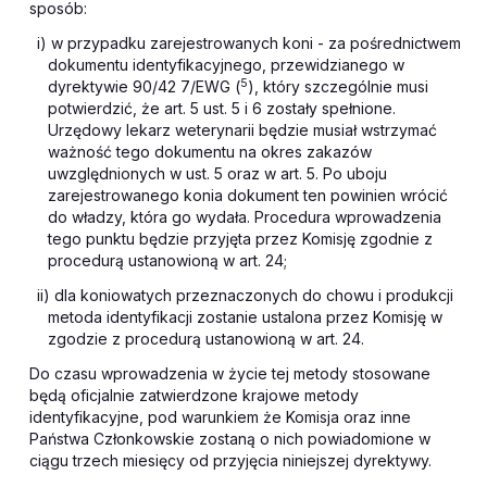
sposób:
i) w przypadku zarejestrowanych koni - za pośrednictwem
dokumentu identyfikacyjnego, przewidzianego w
5
dyrektywie 90/42 7/EWG (
), który szczególnie musi
potwierdzić, że art. 5 ust. 5 i 6 zostały spełnione.
Urzędowy lekarz weterynarii będzie musiał wstrzymać
ważność tego dokumentu na okres zakazów
uwzględnionych w ust. 5 oraz w art. 5. Po uboju
zarejestrowanego konia dokument ten powinien wrócić
do władzy, która go wydała. Procedura wprowadzenia
tego punktu będzie przyjęta przez Komisję zgodnie z
procedurą ustanowioną w art. 24;
ii) dla koniowatych przeznaczonych do chowu i produkcji
metoda identyfikacji zostanie ustalona przez Komisję w
zgodzie z procedurą ustanowioną w art. 24.
Do czasu wprowadzenia w życie tej metody stosowane
będą oficjalnie zatwierdzone krajowe metody
identyfikacyjne, pod warunkiem że Komisja oraz inne
Państwa Członkowskie zostaną o nich powiadomione w
ciągu trzech miesięcy od przyjęcia niniejszej dyrektywy.