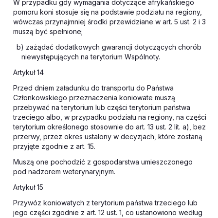
W przypadku gdy wymagania dotyczące afrykańskiego
pomoru koni stosuje się na podstawie podziału na regiony,
wówczas przynajmniej środki przewidziane w art. 5 ust. 2 i 3
muszą być spełnione;
b) zażądać dodatkowych gwarancji dotyczących chorób
niewystępujących na terytorium Wspólnoty.
Artykuł 14
Przed dniem załadunku do transportu do Państwa
Członkowskiego przeznaczenia koniowate muszą
przebywać na terytorium lub części terytorium państwa
trzeciego albo, w przypadku podziału na regiony, na części
terytorium określonego stosownie do art. 13 ust. 2 lit. a), bez
przerwy, przez okres ustalony w decyzjach, które zostaną
przyjęte zgodnie z art. 15.
Muszą one pochodzić z gospodarstwa umieszczonego
pod nadzorem weterynaryjnym.
Artykuł 15
Przywóz koniowatych z terytorium państwa trzeciego lub
jego części zgodnie z art. 12 ust. 1, co ustanowiono według