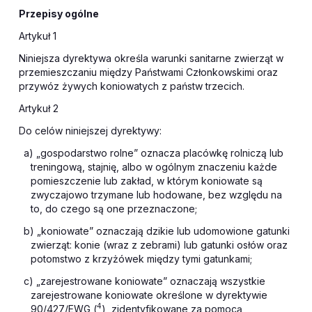
Przepisy ogólne
Artykuł 1
Niniejsza dyrektywa określa warunki sanitarne zwierząt w
przemieszczaniu między Państwami Członkowskimi oraz
przywóz żywych koniowatych z państw trzecich.
Artykuł 2
Do celów niniejszej dyrektywy:
a) „gospodarstwo rolne” oznacza placówkę rolniczą lub
treningową, stajnię, albo w ogólnym znaczeniu każde
pomieszczenie lub zakład, w którym koniowate są
zwyczajowo trzymane lub hodowane, bez względu na
to, do czego są one przeznaczone;
b) „koniowate” oznaczają dzikie lub udomowione gatunki
zwierząt: konie (wraz z zebrami) lub gatunki osłów oraz
potomstwo z krzyżówek między tymi gatunkami;
c) „zarejestrowane koniowate” oznaczają wszystkie
zarejestrowane koniowate określone w dyrektywie
4
90/427/EWG (
), zidentyfikowane za pomocą