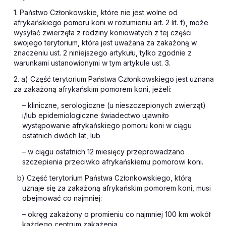
1. Państwo Członkowskie, które nie jest wolne od
afrykańskiego pomoru koni w rozumieniu art. 2 lit. f), może
wysyłać zwierzęta z rodziny koniowatych z tej części
swojego terytorium, która jest uważana za zakażoną w
znaczeniu ust. 2 niniejszego artykułu, tylko zgodnie z
warunkami ustanowionymi w tym artykule ust. 3.
2. a) Część terytorium Państwa Członkowskiego jest uznana
za zakażoną afrykańskim pomorem koni, jeżeli:
– kliniczne, serologiczne (u nieszczepionych zwierząt)
i/lub epidemiologiczne świadectwo ujawniło
występowanie afrykańskiego pomoru koni w ciągu
ostatnich dwóch lat, lub
– w ciągu ostatnich 12 miesięcy przeprowadzano
szczepienia przeciwko afrykańskiemu pomorowi koni.
b) Część terytorium Państwa Członkowskiego, którą
uznaje się za zakażoną afrykańskim pomorem koni, musi
obejmować co najmniej:
– okręg zakażony o promieniu co najmniej 100 km wokół
każdego centrum zakażenia,