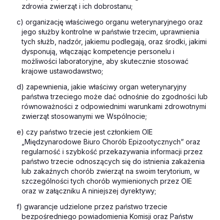
zdrowia zwierząt i ich dobrostanu;
c) organizację właściwego organu weterynaryjnego oraz
jego służby kontrolne w państwie trzecim, uprawnienia
tych służb, nadzór, jakiemu podlegają, oraz środki, jakimi
dysponują, włączając kompetencje personelu i
możliwości laboratoryjne, aby skutecznie stosować
krajowe ustawodawstwo;
d) zapewnienia, jakie właściwy organ weterynaryjny
państwa trzeciego może dać odnośnie do zgodności lub
równoważności z odpowiednimi warunkami zdrowotnymi
zwierząt stosowanymi we Wspólnocie;
e) czy państwo trzecie jest członkiem OIE
„Międzynarodowe Biuro Chorób Epizootycznych” oraz
regularność i szybkość przekazywania informacji przez
państwo trzecie odnoszących się do istnienia zakażenia
lub zakaźnych chorób zwierząt na swoim terytorium, w
szczególności tych chorób wymienionych przez OIE
oraz w załączniku A niniejszej dyrektywy;
f) gwarancje udzielone przez państwo trzecie
bezpośredniego powiadomienia Komisji oraz Państw