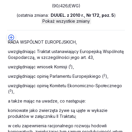
(90/426/EWG)
(
ostatnia zmiana:
DUUEL. z 2010 r., Nr 172, poz. 5
)
Pokaż wszystkie zmiany
RADA WSPÓLNOT EUROPEJSKICH,
uwzględniając Traktat ustanawiający Europejską Wspólnotę
Gospodarczą, w szczególności jego art. 43,
1
uwzględniając wniosek Komisji (
),
2
uwzględniając opinię Parlamentu Europejskiego (
),
uwzględniając opinię Komitetu Ekonomiczno-Społecznego
3
(
),
a także mając na uwadze, co następuje:
koniowate jako zwierzęta żywe są ujęte w wykazie
produktów w załączniku II Traktatu;
w celu zapewnienia racjonalnego rozwoju hodowli
koniowatych, zwiększając tym samym produkcyjność wtym