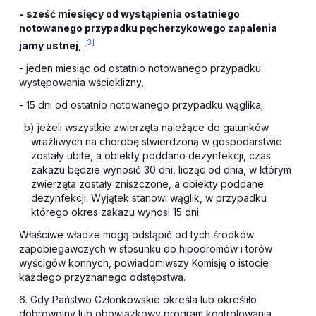
- sześć miesięcy od wystąpienia ostatniego
notowanego przypadku pęcherzykowego zapalenia
[3]
jamy ustnej,
- jeden miesiąc od ostatnio notowanego przypadku
występowania wścieklizny,
- 15 dni od ostatnio notowanego przypadku wąglika;
b) jeżeli wszystkie zwierzęta należące do gatunków
wrażliwych na chorobę stwierdzoną w gospodarstwie
zostały ubite, a obiekty poddano dezynfekcji, czas
zakazu będzie wynosić 30 dni, licząc od dnia, w którym
zwierzęta zostały zniszczone, a obiekty poddane
dezynfekcji. Wyjątek stanowi wąglik, w przypadku
którego okres zakazu wynosi 15 dni.
Właściwe władze mogą odstąpić od tych środków
zapobiegawczych w stosunku do hipodromów i torów
wyścigów konnych, powiadomiwszy Komisję o istocie
każdego przyznanego odstępstwa.
6. Gdy Państwo Członkowskie określa lub określiło
dobrowolny lub obowiązkowy program kontrolowania