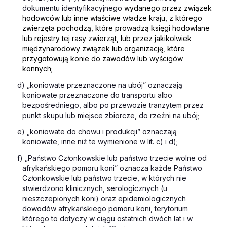
dokumentu identyfikacyjnego
wydanego przez związek
hodowców lub inne właściwe władze kraju, z którego
zwierzęta pochodzą, które prowadzą księgi hodowlane
lub rejestry tej rasy zwierząt, lub przez jakikolwiek
międzynarodowy związek lub organizację, które
przygotowują konie do zawodów lub wyścigów
konnych;
d) „koniowate przeznaczone na ubój” oznaczają
koniowate przeznaczone do transportu albo
bezpośredniego, albo po przewozie tranzytem przez
punkt skupu lub miejsce zbiorcze, do rzeźni na ubój;
e) „koniowate do chowu i produkcji” oznaczają
koniowate, inne niż te wymienione w lit. c) i d);
f) „Państwo Członkowskie lub państwo trzecie wolne od
afrykańskiego pomoru koni” oznacza każde Państwo
Członkowskie lub państwo trzecie, w których nie
stwierdzono klinicznych, serologicznych (u
nieszczepionych koni) oraz epidemiologicznych
dowodów afrykańskiego pomoru koni, terytorium
którego to dotyczy w ciągu ostatnich dwóch lat i w