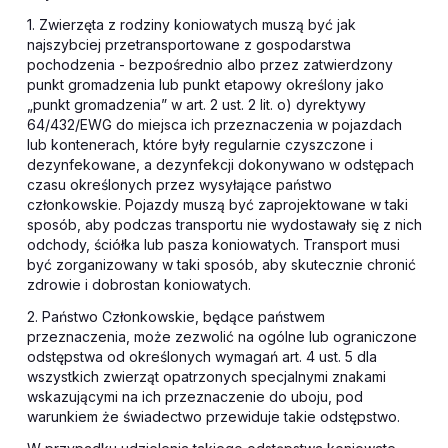
1. Zwierzęta z rodziny koniowatych muszą być jak
najszybciej przetransportowane z gospodarstwa
pochodzenia - bezpośrednio albo przez zatwierdzony
punkt gromadzenia lub punkt etapowy określony jako
„punkt gromadzenia” w art. 2 ust. 2 lit. o) dyrektywy
64/432/EWG do miejsca ich przeznaczenia w pojazdach
lub kontenerach, które były regularnie czyszczone i
dezynfekowane, a dezynfekcji dokonywano w odstępach
czasu określonych przez wysyłające państwo
członkowskie. Pojazdy muszą być zaprojektowane w taki
sposób, aby podczas transportu nie wydostawały się z nich
odchody, ściółka lub pasza koniowatych. Transport musi
być zorganizowany w taki sposób, aby skutecznie chronić
zdrowie i dobrostan koniowatych.
2. Państwo Członkowskie, będące państwem
przeznaczenia, może zezwolić na ogólne lub ograniczone
odstępstwa od określonych wymagań art. 4 ust. 5 dla
wszystkich zwierząt opatrzonych specjalnymi znakami
wskazującymi na ich przeznaczenie do uboju, pod
warunkiem że świadectwo przewiduje takie odstępstwo.