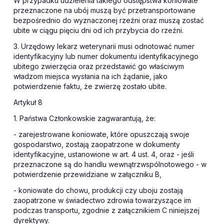
W przypadku udzielenia takiego odstępstwa koniowate
przeznaczone na ubój muszą być przetransportowane
bezpośrednio do wyznaczonej rzeźni oraz muszą zostać
ubite w ciągu pięciu dni od ich przybycia do rzeźni.
3. Urzędowy lekarz weterynarii musi odnotować numer
identyfikacyjny lub numer dokumentu identyfikacyjnego
ubitego zwierzęcia oraz przedstawić go właściwym
władzom miejsca wysłania na ich żądanie, jako
potwierdzenie faktu, że zwierzę zostało ubite.
Artykuł 8
1. Państwa Członkowskie zagwarantują, że:
- zarejestrowane koniowate, które opuszczają swoje
gospodarstwo, zostają zaopatrzone w dokumenty
identyfikacyjne, ustanowione w art. 4 ust. 4, oraz - jeśli
przeznaczone są do handlu wewnątrzwspólnotowego - w
potwierdzenie przewidziane w załączniku B,
- koniowate do chowu, produkcji czy uboju zostają
zaopatrzone w świadectwo zdrowia towarzyszące im
podczas transportu, zgodnie z załącznikiem C niniejszej
dyrektywy.