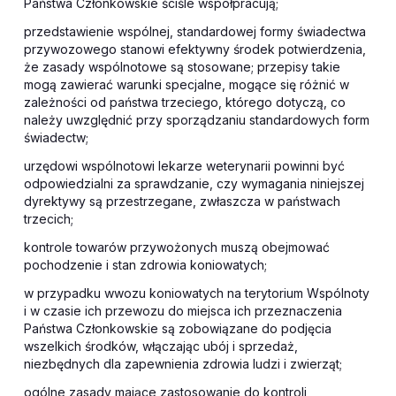
Państwa Członkowskie ściśle współpracują;
przedstawienie wspólnej, standardowej formy świadectwa
przywozowego stanowi efektywny środek potwierdzenia,
że zasady wspólnotowe są stosowane; przepisy takie
mogą zawierać warunki specjalne, mogące się różnić w
zależności od państwa trzeciego, którego dotyczą, co
należy uwzględnić przy sporządzaniu standardowych form
świadectw;
urzędowi wspólnotowi lekarze weterynarii powinni być
odpowiedzialni za sprawdzanie, czy wymagania niniejszej
dyrektywy są przestrzegane, zwłaszcza w państwach
trzecich;
kontrole towarów przywożonych muszą obejmować
pochodzenie i stan zdrowia koniowatych;
w przypadku wwozu koniowatych na terytorium Wspólnoty
i w czasie ich przewozu do miejsca ich przeznaczenia
Państwa Członkowskie są zobowiązane do podjęcia
wszelkich środków, włączając ubój i sprzedaż,
niezbędnych dla zapewnienia zdrowia ludzi i zwierząt;
ogólne zasady mające zastosowanie do kontroli