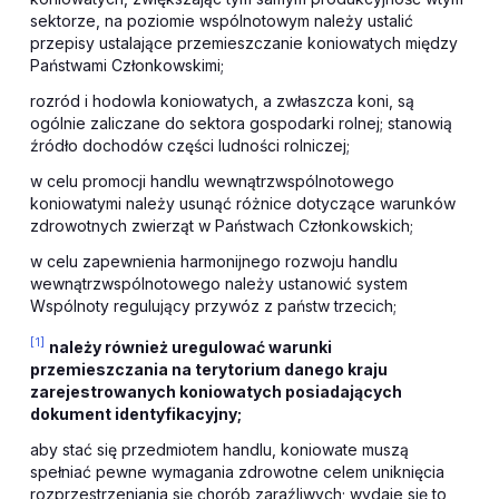
sektorze, na poziomie wspólnotowym należy ustalić
przepisy ustalające przemieszczanie koniowatych między
Państwami Członkowskimi;
rozród i hodowla koniowatych, a zwłaszcza koni, są
ogólnie zaliczane do sektora gospodarki rolnej; stanowią
źródło dochodów części ludności rolniczej;
w celu promocji handlu wewnątrzwspólnotowego
koniowatymi należy usunąć różnice dotyczące warunków
zdrowotnych zwierząt w Państwach Członkowskich;
w celu zapewnienia harmonijnego rozwoju handlu
wewnątrzwspólnotowego należy ustanowić system
Wspólnoty regulujący przywóz z państw trzecich;
[1]
należy również uregulować warunki
przemieszczania na terytorium danego kraju
zarejestrowanych koniowatych posiadających
dokument identyfikacyjny;
aby stać się przedmiotem handlu, koniowate muszą
spełniać pewne wymagania zdrowotne celem uniknięcia
rozprzestrzeniania się chorób zaraźliwych; wydaje się to