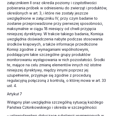
załącznikiem II oraz określa poziomy i częstotliwości
pobierania próbek w odniesieniu do zwierząt i produktów,
określonych w art. 3, i które nie zostały jeszcze
uwzględnione w załączniku IV, przy czym badanie to
zostanie przeprowadzone przy pierwszej sposobności,
maksymalnie w ciągu 18 miesięcy od chwili przyjęcia
niniejszej dyrektywy. W trakcie takiego badania, Komisja
uwzględnia doświadczenia nabyte podczas stosowania
środków krajowych, a także informacje przedłożone
Komisji zgodnie z wymaganiami wspólnotowymi,
poddającymi takie szczególne grupy produktów
monitorowaniu występowania w nich pozostałości. Środki
te, mające na celu zmianę elementów innych niż istotne
niniejszej dyrektywy, między innymi poprzez jej
uzupełnienie, przyjmuje się zgodnie z procedurą
regulacyjną połączoną z kontrolą, o której mowa w art. 33
ust. 4.
Artykuł 7
Wstępny plan uwzględnia szczególną sytuację każdego
Państwa Członkowskiego i określa w szczególności:
– ustawodawstwo dotyczące substancji wymienionych w