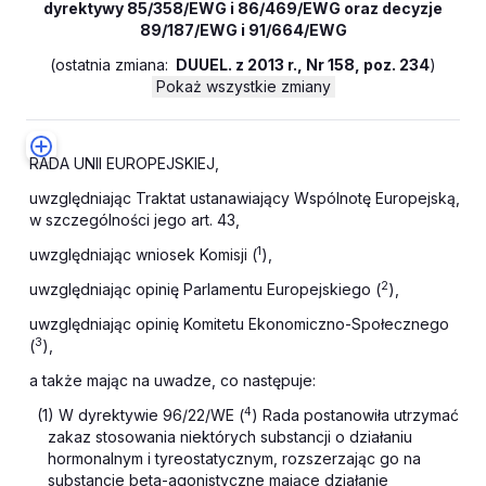
dyrektywy 85/358/EWG i 86/469/EWG oraz decyzje
89/187/EWG i 91/664/EWG
(
ostatnia zmiana:
DUUEL. z 2013 r., Nr 158, poz. 234
)
Pokaż wszystkie zmiany
RADA UNII EUROPEJSKIEJ,
uwzględniając Traktat ustanawiający Wspólnotę Europejską,
w szczególności jego art. 43,
1
uwzględniając wniosek Komisji (
),
2
uwzględniając opinię Parlamentu Europejskiego (
),
uwzględniając opinię Komitetu Ekonomiczno-Społecznego
3
(
),
a także mając na uwadze, co następuje:
4
(1) W dyrektywie 96/22/WE (
) Rada postanowiła utrzymać
zakaz stosowania niektórych substancji o działaniu
hormonalnym i tyreostatycznym, rozszerzając go na
substancje beta-agonistyczne mające działanie