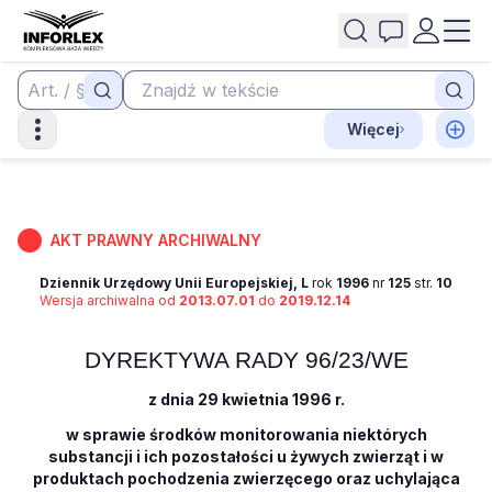
Więcej
AKT PRAWNY ARCHIWALNY
Dziennik Urzędowy Unii Europejskiej, L
rok
1996
nr
125
str.
10
Wersja archiwalna od
2013.07.01
do
2019.12.14
DYREKTYWA RADY 96/23/WE
z dnia 29 kwietnia 1996 r.
w sprawie środków monitorowania niektórych
substancji i ich pozostałości u żywych zwierząt i w
produktach pochodzenia zwierzęcego oraz uchylająca