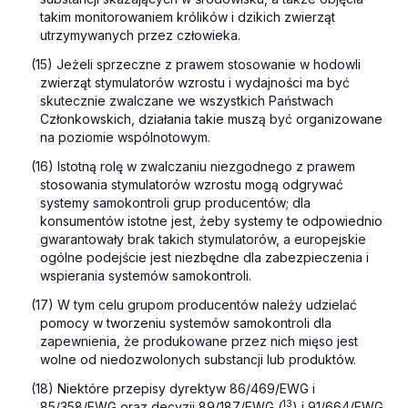
takim monitorowaniem królików i dzikich zwierząt
utrzymywanych przez człowieka.
(15) Jeżeli sprzeczne z prawem stosowanie w hodowli
zwierząt stymulatorów wzrostu i wydajności ma być
skutecznie zwalczane we wszystkich Państwach
Członkowskich, działania takie muszą być organizowane
na poziomie wspólnotowym.
(16) Istotną rolę w zwalczaniu niezgodnego z prawem
stosowania stymulatorów wzrostu mogą odgrywać
systemy samokontroli grup producentów; dla
konsumentów istotne jest, żeby systemy te odpowiednio
gwarantowały brak takich stymulatorów, a europejskie
ogólne podejście jest niezbędne dla zabezpieczenia i
wspierania systemów samokontroli.
(17) W tym celu grupom producentów należy udzielać
pomocy w tworzeniu systemów samokontroli dla
zapewnienia, że produkowane przez nich mięso jest
wolne od niedozwolonych substancji lub produktów.
(18) Niektóre przepisy dyrektyw 86/469/EWG i
13
85/358/EWG oraz decyzji 89/187/EWG (
) i 91/664/EWG