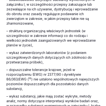
załączniku I, w szczególności przepisy zakazujące lub
zezwalające na ich używanie, dystrybucję i wprowadzanie
do obrotu oraz zasady regulujące podawanie ich
zwierzętom w zakresie, w jakim przepisy takie nie są
zharmonizowane,
– strukturę organizacyjną właściwych jednostek (w
szczególności w zakresie informacji co do rodzaju i
wielkości jednostek zaangażowanych we wprowadzanie
planów w życie),
– wykaz zatwierdzonych laboratoriów (z podaniem
szczegółowych danych dotyczących ich zdolności do
przetwarzania próbek),
– dopuszczalne tolerancje krajowe, jeżeli w
rozporządzeniu (EWG) nr 2377/90 i dyrektywie
16
86/363/EWG (
) nie ustalono wspólnotowych najwyższych
poziomów dopuszczalnych dla pozostałości danych
substancji,
– wykaz substancji, jakie mają zostać wykryte, metody
analiz, normy dotyczące interpretacji wyników badań oraz,
w przypadku substancji wymienionych w załączniku I, liczbę