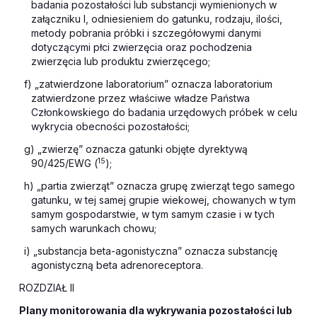
badania pozostałości lub substancji wymienionych w
załączniku I, odniesieniem do gatunku, rodzaju, ilości,
metody pobrania próbki i szczegółowymi danymi
dotyczącymi płci zwierzęcia oraz pochodzenia
zwierzęcia lub produktu zwierzęcego;
f) „zatwierdzone laboratorium” oznacza laboratorium
zatwierdzone przez właściwe władze Państwa
Członkowskiego do badania urzędowych próbek w celu
wykrycia obecności pozostałości;
g) „zwierzę” oznacza gatunki objęte dyrektywą
15
90/425/EWG (
);
h) „partia zwierząt” oznacza grupę zwierząt tego samego
gatunku, w tej samej grupie wiekowej, chowanych w tym
samym gospodarstwie, w tym samym czasie i w tych
samych warunkach chowu;
i) „substancja beta-agonistyczna” oznacza substancję
agonistyczną beta adrenoreceptora.
ROZDZIAŁ II
Plany monitorowania dla wykrywania pozostałości lub