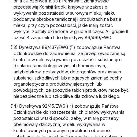
dnia 30 czerwca 1993 r. Państwa Członkowskie
przedstawią Komisji środki krajowe w zakresie
wykrywania pozostałości w surowym mleku, mleku
poddanym obróbce termicznej i produktach na bazie
mleka, przy czym pozostałości, jakie mają zostać
wykryte, zostały określone w grupie III część A i grupie II
część B załącznika I do dyrektywy 86/469/EWG.
11
(13) Dyrektywa 89/437/EWG (
) zobowiązuje Państwa
Członkowskie do zapewnienia, że przeprowadzane są
kontrole w celu wykrywania pozostałości substancji o
działaniu farmakologicznym lub hormonalnym,
antybiotyków, pestycydów, detergentów oraz innych
substancji szkodliwych lub mogących zmieniać cechy
organoleptyczne produktów jajecznych lub
powodujących, że spożycie takich produktów może być
niebezpieczne lub szkodliwe dla zdrowia ludzkiego.
12
(14) Dyrektywa 92/45/EWG (
) zobowiązuje Państwa
Członkowskie do rozszerzenia ich planów wykrywania
pozostałości w taki sposób, żeby, w miarę potrzeby,
obejmowały dziczyznę, w celu wykrywania w
kontrolowanych pobranych próbkach obecności
substancji skażających w środowisku, a także objęcia