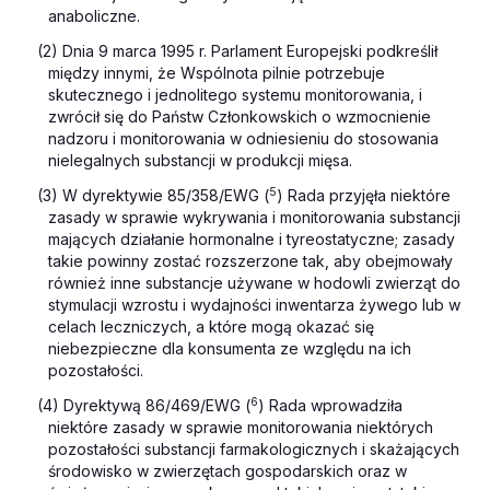
anaboliczne.
(2) Dnia 9 marca 1995 r. Parlament Europejski podkreślił
między innymi, że Wspólnota pilnie potrzebuje
skutecznego i jednolitego systemu monitorowania, i
zwrócił się do Państw Członkowskich o wzmocnienie
nadzoru i monitorowania w odniesieniu do stosowania
nielegalnych substancji w produkcji mięsa.
5
(3) W dyrektywie 85/358/EWG (
) Rada przyjęła niektóre
zasady w sprawie wykrywania i monitorowania substancji
mających działanie hormonalne i tyreostatyczne; zasady
takie powinny zostać rozszerzone tak, aby obejmowały
również inne substancje używane w hodowli zwierząt do
stymulacji wzrostu i wydajności inwentarza żywego lub w
celach leczniczych, a które mogą okazać się
niebezpieczne dla konsumenta ze względu na ich
pozostałości.
6
(4) Dyrektywą 86/469/EWG (
) Rada wprowadziła
niektóre zasady w sprawie monitorowania niektórych
pozostałości substancji farmakologicznych i skażających
środowisko w zwierzętach gospodarskich oraz w