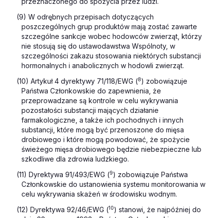
przeznaczonego do spożycia przez ludzi.
(9) W odrębnych przepisach dotyczących
poszczególnych grup produktów mają zostać zawarte
szczególne sankcje wobec hodowców zwierząt, którzy
nie stosują się do ustawodawstwa Wspólnoty, w
szczególności zakazu stosowania niektórych substancji
hormonalnych i anabolicznych w hodowli zwierząt.
8
(10) Artykuł 4 dyrektywy 71/118/EWG (
) zobowiązuje
Państwa Członkowskie do zapewnienia, że
przeprowadzane są kontrole w celu wykrywania
pozostałości substancji mających działanie
farmakologiczne, a także ich pochodnych i innych
substancji, które mogą być przenoszone do mięsa
drobiowego i które mogą powodować, że spożycie
świeżego mięsa drobiowego będzie niebezpieczne lub
szkodliwe dla zdrowia ludzkiego.
9
(11) Dyrektywa 91/493/EWG (
) zobowiązuje Państwa
Członkowskie do ustanowienia systemu monitorowania w
celu wykrywania skażeń w środowisku wodnym.
10
(12) Dyrektywa 92/46/EWG (
) stanowi, że najpóźniej do