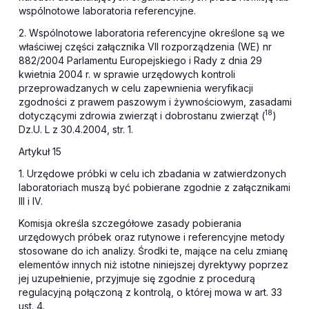
wspólnotowe laboratoria referencyjne.
2. Wspólnotowe laboratoria referencyjne określone są we
właściwej części załącznika VII rozporządzenia (WE) nr
882/2004 Parlamentu Europejskiego i Rady z dnia 29
kwietnia 2004 r. w sprawie urzędowych kontroli
przeprowadzanych w celu zapewnienia weryfikacji
zgodności z prawem paszowym i żywnościowym, zasadami
18
dotyczącymi zdrowia zwierząt i dobrostanu zwierząt (
)
Dz.U. L z 30.4.2004, str. 1.
Artykuł 15
1. Urzędowe próbki w celu ich zbadania w zatwierdzonych
laboratoriach muszą być pobierane zgodnie z
załącznikami
III i IV.
Komisja określa szczegółowe zasady pobierania
urzędowych próbek oraz rutynowe i referencyjne metody
stosowane do ich analizy. Środki te, mające na celu zmianę
elementów innych niż istotne niniejszej dyrektywy poprzez
jej uzupełnienie, przyjmuje się zgodnie z procedurą
regulacyjną połączoną z kontrolą, o której mowa w art. 33
ust. 4.