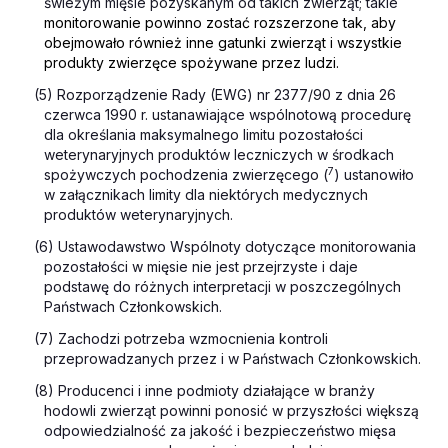
świeżym mięsie pozyskanym od takich zwierząt; takie
monitorowanie powinno zostać rozszerzone tak, aby
obejmowało również inne gatunki zwierząt i wszystkie
produkty zwierzęce spożywane przez ludzi.
(5) Rozporządzenie Rady (EWG) nr 2377/90 z dnia 26
czerwca 1990 r. ustanawiające wspólnotową procedurę
dla określania maksymalnego limitu pozostałości
weterynaryjnych produktów leczniczych w środkach
7
spożywczych pochodzenia zwierzęcego (
) ustanowiło
w załącznikach limity dla niektórych medycznych
produktów weterynaryjnych.
(6) Ustawodawstwo Wspólnoty dotyczące monitorowania
pozostałości w mięsie nie jest przejrzyste i daje
podstawę do różnych interpretacji w poszczególnych
Państwach Członkowskich.
(7) Zachodzi potrzeba wzmocnienia kontroli
przeprowadzanych przez i w Państwach Członkowskich.
(8) Producenci i inne podmioty działające w branży
hodowli zwierząt powinni ponosić w przyszłości większą
odpowiedzialność za jakość i bezpieczeństwo mięsa