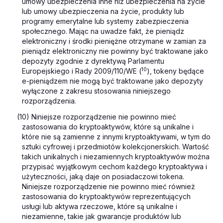
umowy ubezpieczenia inne niż ubezpieczenia na życie
lub umowy ubezpieczenia na życie, produkty lub
programy emerytalne lub systemy zabezpieczenia
społecznego. Mając na uwadze fakt, że pieniądz
elektroniczny i środki pieniężne otrzymane w zamian za
pieniądz elektroniczny nie powinny być traktowane jako
depozyty zgodnie z dyrektywą Parlamentu
10
Europejskiego i Rady 2009/110/WE (
), tokeny będące
e-pieniądzem nie mogą być traktowane jako depozyty
wyłączone z zakresu stosowania niniejszego
rozporządzenia.
(
10) Niniejsze rozporządzenie nie powinno mieć
zastosowania do kryptoaktywów, które są unikalne i
które nie są zamienne z innymi kryptoaktywami, w tym do
sztuki cyfrowej i przedmiotów kolekcjonerskich. Wartość
takich unikalnych i niezamiennych kryptoaktywów można
przypisać wyjątkowym cechom każdego kryptoaktywa i
użyteczności, jaką daje on posiadaczowi tokena.
Niniejsze rozporządzenie nie powinno mieć również
zastosowania do kryptoaktywów reprezentujących
usługi lub aktywa rzeczowe, które są unikalne i
niezamienne, takie jak gwarancje produktów lub