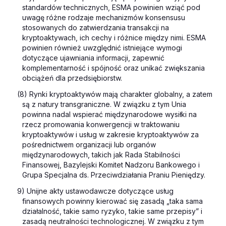
standardów technicznych, ESMA powinien wziąć pod
uwagę różne rodzaje mechanizmów konsensusu
stosowanych do zatwierdzania transakcji na
kryptoaktywach, ich cechy i różnice między nimi. ESMA
powinien również uwzględnić istniejące wymogi
dotyczące ujawniania informacji, zapewnić
komplementarność i spójność oraz unikać zwiększania
obciążeń dla przedsiębiorstw.
(8) Rynki kryptoaktywów mają charakter globalny, a zatem
są z natury transgraniczne. W związku z tym Unia
powinna nadal wspierać międzynarodowe wysiłki na
rzecz promowania konwergencji w traktowaniu
kryptoaktywów i usług w zakresie kryptoaktywów za
pośrednictwem organizacji lub organów
międzynarodowych, takich jak Rada Stabilności
Finansowej, Bazylejski Komitet Nadzoru Bankowego i
Grupa Specjalna ds. Przeciwdziałania Praniu Pieniędzy.
9) Unijne akty ustawodawcze dotyczące usług
finansowych powinny kierować się zasadą „taka sama
działalność, takie samo ryzyko, takie same przepisy” i
zasadą neutralności technologicznej. W związku z tym