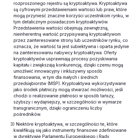
rozproszonego rejestru są kryptoaktywa. Kryptoaktywa
są cyfrowymi przedstawieniami wartości lub praw, które
mogą przynieść znaczne korzyści uczestnikom rynku, w
tym detalicznym posiadaczom kryptoaktywów.
Przedstawienia wartości obejmują zewnętrzną,
nieinherentną wartość przypisywaną kryptoaktywom
przez zainteresowane strony lub uczestników rynku, co
oznacza, że wartość ta jest subiektywna i oparta jedynie
na zainteresowaniu nabywcy kryptoaktywa. Oferty
kryptoaktywów usprawniają procesy pozyskiwania
kapitału i zwiększają konkurencję, dzięki czemu mogą
umożliwić innowacyjny i inkluzywny sposób
finansowania, w tym dla małych i średnich
przedsiębiorstw (MŚP). Kryptoaktywa wykorzystywane
jako środek płatniczy mogą stwarzać możliwości, jeśli
chodzi o realizowanie płatności w sposób tańszy,
szybszy i wydajniejszy, w szczególności w wymiarze
transgranicznym, dzięki ograniczeniu liczby
pośredników.
3) Niektóre kryptoaktywa, w szczególności te, które
kwalifikują się jako instrumenty finansowe zdefiniowane
w dyrektywie Parlamentu Europejskiego i Rady