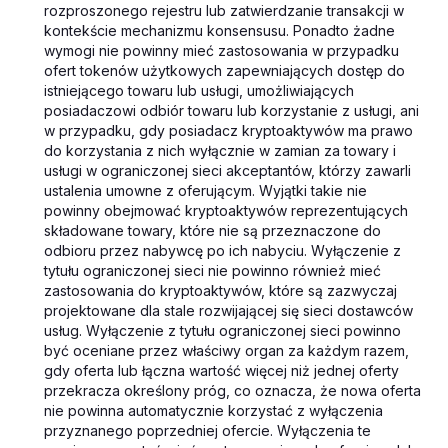
rozproszonego rejestru lub zatwierdzanie transakcji w
kontekście mechanizmu konsensusu. Ponadto żadne
wymogi nie powinny mieć zastosowania w przypadku
ofert tokenów użytkowych zapewniających dostęp do
istniejącego towaru lub usługi, umożliwiających
posiadaczowi odbiór towaru lub korzystanie z usługi, ani
w przypadku, gdy posiadacz kryptoaktywów ma prawo
do korzystania z nich wyłącznie w zamian za towary i
usługi w ograniczonej sieci akceptantów, którzy zawarli
ustalenia umowne z oferującym. Wyjątki takie nie
powinny obejmować kryptoaktywów reprezentujących
składowane towary, które nie są przeznaczone do
odbioru przez nabywcę po ich nabyciu. Wyłączenie z
tytułu ograniczonej sieci nie powinno również mieć
zastosowania do kryptoaktywów, które są zazwyczaj
projektowane dla stale rozwijającej się sieci dostawców
usług. Wyłączenie z tytułu ograniczonej sieci powinno
być oceniane przez właściwy organ za każdym razem,
gdy oferta lub łączna wartość więcej niż jednej oferty
przekracza określony próg, co oznacza, że nowa oferta
nie powinna automatycznie korzystać z wyłączenia
przyznanego poprzedniej ofercie. Wyłączenia te