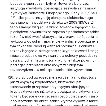
będące e-pieniądzem były emitowane albo przez
instytucję kredytową posiadającą zezwolenie na mocy
dyrektywy Parlamentu Europejskiego i Rady 2013/36/UE
13
(
), albo przez instytucję pieniądza elektronicznego
uprawnioną na podstawie dyrektywy 2009/110/WE. Z
tego samego względu emitenci tokenów będących e-
pieniądzem powinni także zapewnić posiadaczom takich
tokenów możliwość skorzystania z prawa do żądania ich
wykupu w dowolnym momencie w walucie powiązanej z
tymi tokenami i według wartości nominalnej. Ponieważ
tokeny będące e-pieniądzem są kryptoaktywami i mogą
nieść ze sobą nowe wyzwania dla ochrony posiadaczy
detalicznych i integralności rynku, one także powinny
podlegać przepisom określonym w niniejszym
rozporządzeniu w celu sprostania takim wyzwaniom.
(20) Biorąc pod uwagę różne zagrożenia i możliwości, z
jakimi wiążą się kryptoaktywa, niezbędne jest
ustanowienie przepisów dotyczących oferujących
kryptoaktywa inne niż tokeny powiązane z aktywami lub
tokeny będące e-pieniądzem i osób ubiegających się o
dopuszczenie do obrotu takich kryptoaktywów, a także
emitentów tokenów powiązanych z aktywami i tokenów