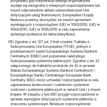
przypadku gdy klasyfikacja danego kryptoaktywa
wydaje się niezgodna z niniejszym rozporządzeniem lub
innymi odpowiednimi aktami ustawodawczymi Unii
dotyczącymi usług finansowych, Europejskie Urzędy
Nadzoru powinny skorzystać ze swoich uprawnień
wynikających z rozporządzeń (UE) nr 1093/2010, (UE) nr
1094/2010 i (UE) nr 1095/2010 w celu zapewnienia
spójnego podejścia do takiej klasyfikacji.
(
15) Zgodnie z art. 127 ust. 2 tiret czwarte Traktatu o
funkcjonowaniu Unii Europejskiej (TFUE), jednym z
podstawowych zadań Europejskiego Systemu Banków
Centralnych (ESBC) jest popieranie należytego
funkcjonowania systemów płatniczych. Zgodnie z art. 22
załączonego do traktatów protokołu (nr 4) w sprawie
Statutu Europejskiego Systemu Banków Centralnych i
Europejskiego Banku Centralnego Europejski Bank
Centralny (EBC) może uchwalać rozporządzenia w celu
zapewnienia skuteczności i rzetelności systemów
rozliczeń i systemów płatniczych w ramach Unii i z innymi
krajami. W związku z tym EBC przyjął rozporządzenia w
sprawie wymogów dotyczących systemów płatności o
znaczeniu systemowym. Niniejsze rozporządzenie