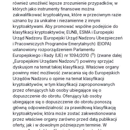
również umożliwić lepsze zrozumienie przypadków, w
których jako instrumenty finansowe można
zakwalifikować kryptoaktywa, które w przeciwnym razie
uznano by za unikalne i niezamienne z innymi
kryptoaktywami. Aby promować wspólne podejście do
klasyfikacji kryptoaktywów, EUNB, ESMA i Europejski
Urząd Nadzoru (Europejski Urząd Nadzoru Ubezpieczeń
i Pracowniczych Programów Emerytalnych) (EIOPA)
ustanowiony rozporządzeniem Parlamentu
11
Europejskiego i Rady (UE) nr 1094/2010 (
) (zwane dalej
„Europejskimi Urzędami Nadzoru”) powinny sprzyjać
dyskusjom na temat takiej klasyfikacji. Właściwe organy
powinny mieć możliwość zwracania się do Europejskich
Urzędów Nadzoru o opinie na temat klasyfikacji
kryptoaktywów, w tym klasyfikacji zaproponowanych
przez oferujących lub osoby ubiegające się o
dopuszczenie do obrotu. Oferujący lub osoby
ubiegające się o dopuszczenie do obrotu ponoszą
główną odpowiedzialność za prawidłową klasyfikację
kryptoaktywów, która może zostać zakwestionowana
przez właściwe organy zarówno przed datą publikacji
oferty, jak i w dowolnym późniejszym terminie. W