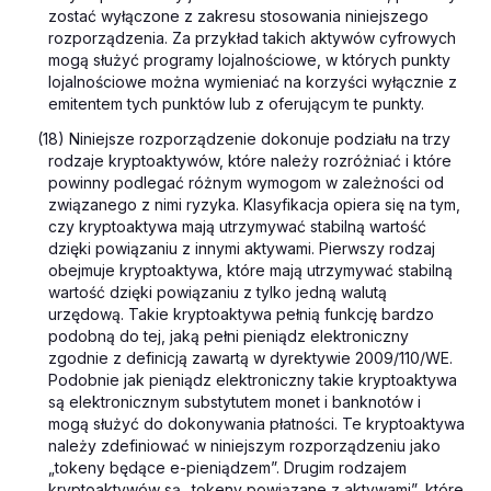
zostać wyłączone z zakresu stosowania niniejszego
rozporządzenia. Za przykład takich aktywów cyfrowych
mogą służyć programy lojalnościowe, w których punkty
lojalnościowe można wymieniać na korzyści wyłącznie z
emitentem tych punktów lub z oferującym te punkty.
(18) Niniejsze rozporządzenie dokonuje podziału na trzy
rodzaje kryptoaktywów, które należy rozróżniać i które
powinny podlegać różnym wymogom w zależności od
związanego z nimi ryzyka. Klasyfikacja opiera się na tym,
czy kryptoaktywa mają utrzymywać stabilną wartość
dzięki powiązaniu z innymi aktywami. Pierwszy rodzaj
obejmuje kryptoaktywa, które mają utrzymywać stabilną
wartość dzięki powiązaniu z tylko jedną walutą
urzędową. Takie kryptoaktywa pełnią funkcję bardzo
podobną do tej, jaką pełni pieniądz elektroniczny
zgodnie z definicją zawartą w dyrektywie 2009/110/WE.
Podobnie jak pieniądz elektroniczny takie kryptoaktywa
są elektronicznym substytutem monet i banknotów i
mogą służyć do dokonywania płatności. Te kryptoaktywa
należy zdefiniować w niniejszym rozporządzeniu jako
„tokeny będące e-pieniądzem”. Drugim rodzajem
kryptoaktywów są „tokeny powiązane z aktywami”, które