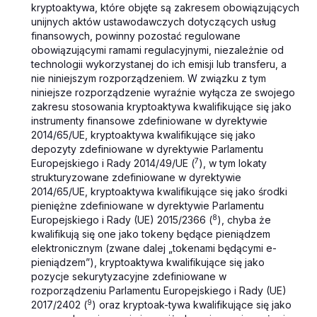
kryptoaktywa, które objęte są zakresem obowiązujących
unijnych aktów ustawodawczych dotyczących usług
finansowych, powinny pozostać regulowane
obowiązującymi ramami regulacyjnymi, niezależnie od
technologii wykorzystanej do ich emisji lub transferu, a
nie niniejszym rozporządzeniem. W związku z tym
niniejsze rozporządzenie wyraźnie wyłącza ze swojego
zakresu stosowania kryptoaktywa kwalifikujące się jako
instrumenty finansowe zdefiniowane w dyrektywie
2014/65/UE, kryptoaktywa kwalifikujące się jako
depozyty zdefiniowane w dyrektywie Parlamentu
7
Europejskiego i Rady 2014/49/UE (
), w tym lokaty
strukturyzowane zdefiniowane w dyrektywie
2014/65/UE, kryptoaktywa kwalifikujące się jako środki
pieniężne zdefiniowane w dyrektywie Parlamentu
8
Europejskiego i Rady (UE) 2015/2366 (
), chyba że
kwalifikują się one jako tokeny będące pieniądzem
elektronicznym (zwane dalej „tokenami będącymi e-
pieniądzem”), kryptoaktywa kwalifikujące się jako
pozycje sekurytyzacyjne zdefiniowane w
rozporządzeniu Parlamentu Europejskiego i Rady (UE)
9
2017/2402 (
) oraz kryptoak-tywa kwalifikujące się jako