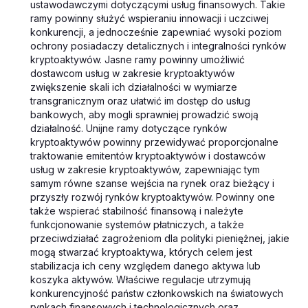
ustawodawczymi dotyczącymi usług finansowych. Takie
ramy powinny służyć wspieraniu innowacji i uczciwej
konkurencji, a jednocześnie zapewniać wysoki poziom
ochrony posiadaczy detalicznych i integralności rynków
kryptoaktywów. Jasne ramy powinny umożliwić
dostawcom usług w zakresie kryptoaktywów
zwiększenie skali ich działalności w wymiarze
transgranicznym oraz ułatwić im dostęp do usług
bankowych, aby mogli sprawniej prowadzić swoją
działalność. Unijne ramy dotyczące rynków
kryptoaktywów powinny przewidywać proporcjonalne
traktowanie emitentów kryptoaktywów i dostawców
usług w zakresie kryptoaktywów, zapewniając tym
samym równe szanse wejścia na rynek oraz bieżący i
przyszły rozwój rynków kryptoaktywów. Powinny one
także wspierać stabilność finansową i należyte
funkcjonowanie systemów płatniczych, a także
przeciwdziałać zagrożeniom dla polityki pieniężnej, jakie
mogą stwarzać kryptoaktywa, których celem jest
stabilizacja ich ceny względem danego aktywa lub
koszyka aktywów. Właściwe regulacje utrzymują
konkurencyjność państw członkowskich na światowych
rynkach finansowych i technologicznych oraz