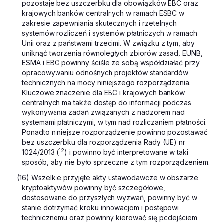
pozostaje bez uszczerbku dla obowiązków EBC oraz
krajowych banków centralnych w ramach ESBC w
zakresie zapewniania skutecznych i rzetelnych
systemów rozliczeń i systemów płatniczych w ramach
Unii oraz z państwami trzecimi. W związku z tym, aby
uniknąć tworzenia równoległych zbiorów zasad, EUNB,
ESMA i EBC powinny ściśle ze sobą współdziałać przy
opracowywaniu odnośnych projektów standardów
technicznych na mocy niniejszego rozporządzenia.
Kluczowe znaczenie dla EBC i krajowych banków
centralnych ma także dostęp do informacji podczas
wykonywania zadań związanych z nadzorem nad
systemami płatniczymi, w tym nad rozliczaniem płatności.
Ponadto niniejsze rozporządzenie powinno pozostawać
bez uszczerbku dla rozporządzenia Rady (UE) nr
12
1024/2013 (
) i powinno być interpretowane w taki
sposób, aby nie było sprzeczne z tym rozporządzeniem.
(16) Wszelkie przyjęte akty ustawodawcze w obszarze
kryptoaktywów powinny być szczegółowe,
dostosowane do przyszłych wyzwań, powinny być w
stanie dotrzymać kroku innowacjom i postępowi
technicznemu oraz powinny kierować się podejściem