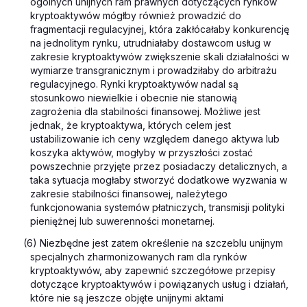
ogólnych unijnych ram prawnych dotyczących rynków
kryptoaktywów mógłby również prowadzić do
fragmentacji regulacyjnej, która zakłócałaby konkurencję
na jednolitym rynku, utrudniałaby dostawcom usług w
zakresie kryptoaktywów zwiększenie skali działalności w
wymiarze transgranicznym i prowadziłaby do arbitrażu
regulacyjnego. Rynki kryptoaktywów nadal są
stosunkowo niewielkie i obecnie nie stanowią
zagrożenia dla stabilności finansowej. Możliwe jest
jednak, że kryptoaktywa, których celem jest
ustabilizowanie ich ceny względem danego aktywa lub
koszyka aktywów, mogłyby w przyszłości zostać
powszechnie przyjęte przez posiadaczy detalicznych, a
taka sytuacja mogłaby stworzyć dodatkowe wyzwania w
zakresie stabilności finansowej, należytego
funkcjonowania systemów płatniczych, transmisji polityki
pieniężnej lub suwerenności monetarnej.
(6) Niezbędne jest zatem określenie na szczeblu unijnym
specjalnych zharmonizowanych ram dla rynków
kryptoaktywów, aby zapewnić szczegółowe przepisy
dotyczące kryptoaktywów i powiązanych usług i działań,
które nie są jeszcze objęte unijnymi aktami