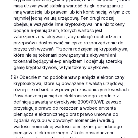
mają utrzymywać stabilną wartość dzięki powiązaniu z
inną wartością lub prawem lub ich kombinacją, w tym z co
najmniej jedną walutą urzędową. Ten drugi rodzaj
obejmuje wszystkie inne kryptoaktywa inne niż tokeny
będące e-pieniądzem, których wartość jest
zabezpieczona aktywami, aby uniknąć obchodzenia
przepisów i dostosować niniejsze rozporządzenie do
przyszłych wyzwań. Trzecim rodzajem są kryptoaktywa,
które nie są tokenami powiązanymi z aktywami ani
tokenami będącymi e-pieniądzem i obejmują szeroką
gamę kryptoaktywów, w tym tokeny użytkowe.
(
19) Obecnie mimo podobieństw pieniądz elektroniczny i
kryptoaktywa, które są powiązane z walutą urzędową,
różnią się od siebie w pewnych zasadniczych kwestiach.
Posiadaczom pieniądza elektronicznego zgodnie z
definicją zawartą w dyrektywie 2009/110/WE zawsze
przysługuje prawo do roszczenia wobec emitenta
pieniądza elektronicznego oraz prawo umowne do
żądania wykupu w dowolnym momencie i według
wartości nominalnej wartości pieniężnej posiadanego
pieniądza elektronicznego. Z kolei posiadaczom