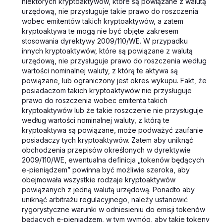
niektórych kryptoaktywów, które są powiązane z walutą
urzędową, nie przysługuje takie prawo do roszczenia
wobec emitentów takich kryptoaktywów, a zatem
kryptoaktywa te mogą nie być objęte zakresem
stosowania dyrektywy 2009/110/WE. W przypadku
innych kryptoaktywów, które są powiązane z walutą
urzędową, nie przysługuje prawo do roszczenia według
wartości nominalnej waluty, z którą te aktywa są
powiązane, lub ograniczony jest okres wykupu. Fakt, że
posiadaczom takich kryptoaktywów nie przysługuje
prawo do roszczenia wobec emitenta takich
kryptoaktywów lub że takie roszczenie nie przysługuje
według wartości nominalnej waluty, z którą te
kryptoaktywa są powiązane, może podważyć zaufanie
posiadaczy tych kryptoaktywów. Zatem aby uniknąć
obchodzenia przepisów określonych w dyrektywie
2009/110/WE, ewentualna definicja „tokenów będących
e-pieniądzem” powinna być możliwie szeroka, aby
obejmowała wszystkie rodzaje kryptoaktywów
powiązanych z jedną walutą urzędową. Ponadto aby
uniknąć arbitrażu regulacyjnego, należy ustanowić
rygorystyczne warunki w odniesieniu do emisji tokenów
będących e-pieniądzem, w tym wymóg, aby takie tokeny