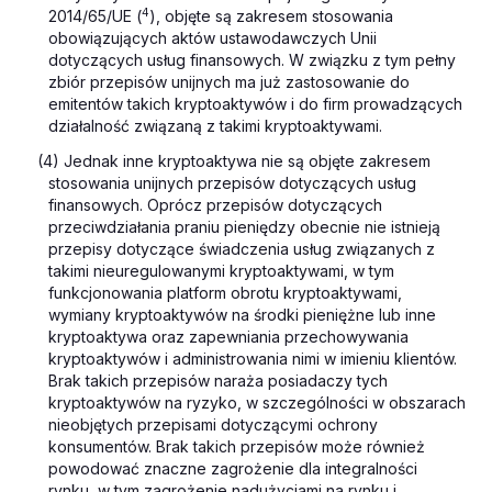
4
2014/65/UE (
), objęte są zakresem stosowania
obowiązujących aktów ustawodawczych Unii
dotyczących usług finansowych. W związku z tym pełny
zbiór przepisów unijnych ma już zastosowanie do
emitentów takich kryptoaktywów i do firm prowadzących
działalność związaną z takimi kryptoaktywami.
(4) Jednak inne kryptoaktywa nie są objęte zakresem
stosowania unijnych przepisów dotyczących usług
finansowych. Oprócz przepisów dotyczących
przeciwdziałania praniu pieniędzy obecnie nie istnieją
przepisy dotyczące świadczenia usług związanych z
takimi nieuregulowanymi kryptoaktywami, w tym
funkcjonowania platform obrotu kryptoaktywami,
wymiany kryptoaktywów na środki pieniężne lub inne
kryptoaktywa oraz zapewniania przechowywania
kryptoaktywów i administrowania nimi w imieniu klientów.
Brak takich przepisów naraża posiadaczy tych
kryptoaktywów na ryzyko, w szczególności w obszarach
nieobjętych przepisami dotyczącymi ochrony
konsumentów. Brak takich przepisów może również
powodować znaczne zagrożenie dla integralności
rynku, w tym zagrożenie nadużyciami na rynku i