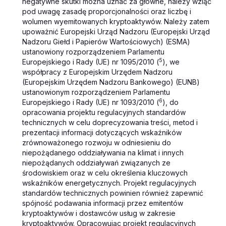
negatywne skutki można uznać za główne, należy wziąć
pod uwagę zasadę proporcjonalności oraz liczbę i
wolumen wyemitowanych kryptoaktywów. Należy zatem
upoważnić Europejski Urząd Nadzoru (Europejski Urząd
Nadzoru Giełd i Papierów Wartościowych) (ESMA)
ustanowiony rozporządzeniem Parlamentu
5
Europejskiego i Rady (UE) nr 1095/2010 (
), we
współpracy z Europejskim Urzędem Nadzoru
(Europejskim Urzędem Nadzoru Bankowego) (EUNB)
ustanowionym rozporządzeniem Parlamentu
6
Europejskiego i Rady (UE) nr 1093/2010 (
), do
opracowania projektu regulacyjnych standardów
technicznych w celu doprecyzowania treści, metod i
prezentacji informacji dotyczących wskaźników
zrównoważonego rozwoju w odniesieniu do
niepożądanego oddziaływania na klimat i innych
niepożądanych oddziaływań związanych ze
środowiskiem oraz w celu określenia kluczowych
wskaźników energetycznych. Projekt regulacyjnych
standardów technicznych powinien również zapewnić
spójność podawania informacji przez emitentów
kryptoaktywów i dostawców usług w zakresie
kryptoaktywów. Opracowując projekt regulacyjnych