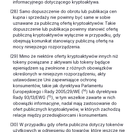
informacyjnego dotyczącego kryptoaktywa.
(28) Samo dopuszczenie do obrotu lub publikacja cen
kupna i sprzedaży nie powinny być same w sobie
uznawane za publiczną ofertę kryptoaktywów. Takie
dopuszczenie lub publikacja powinny stanowić ofertę
publiczną kryptoaktywów wyłącznie w przypadku, gdy
obejmują komunikat stanowiący publiczną ofertę na
mocy niniejszego rozporządzenia.
(
29) Mimo że niektóre oferty kryptoaktywów innych niż
tokeny powiązane z aktywami lub tokeny będące
epieniądzem są zwolnione z różnych obowiązków
określonych w niniejszym rozporządzeniu, akty
ustawodawcze Unii zapewniające ochronę
konsumentów, takie jak dyrektywa Parlamentu
14
Europejskiego i Rady 2005/29/WE (
) lub dyrektywa
15
Rady 93/13/EWG (
), w tym wszelkie zawarte w nich
obowiązki informacyjne, nadal mają zastosowanie do
ofert publicznych kryptoaktywów, w których zachodzą
relacje między przedsiębiorcami i konsumentami.
(30) W przypadku gdy oferta publiczna dotyczy tokenów
użytkowych w odniesieniu do towarów, które jeszcze nie