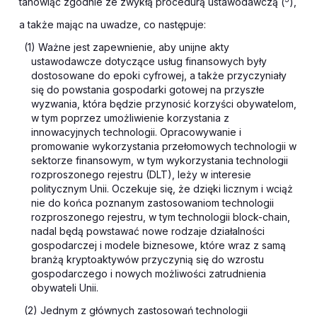
tanowiąc zgodnie ze zwykłą procedurą ustawodawczą (
),
a także mając na uwadze, co następuje:
(1) Ważne jest zapewnienie, aby unijne akty
ustawodawcze dotyczące usług finansowych były
dostosowane do epoki cyfrowej, a także przyczyniały
się do powstania gospodarki gotowej na przyszłe
wyzwania, która będzie przynosić korzyści obywatelom,
w tym poprzez umożliwienie korzystania z
innowacyjnych technologii. Opracowywanie i
promowanie wykorzystania przełomowych technologii w
sektorze finansowym, w tym wykorzystania technologii
rozproszonego rejestru (DLT), leży w interesie
politycznym Unii. Oczekuje się, że dzięki licznym i wciąż
nie do końca poznanym zastosowaniom technologii
rozproszonego rejestru, w tym technologii block-chain,
nadal będą powstawać nowe rodzaje działalności
gospodarczej i modele biznesowe, które wraz z samą
branżą kryptoaktywów przyczynią się do wzrostu
gospodarczego i nowych możliwości zatrudnienia
obywateli Unii.
(2) Jednym z głównych zastosowań technologii