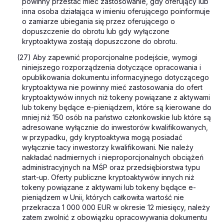
powinny przestać mieć zastosowanie, gdy oferujący lub
inna osoba działająca w imieniu oferującego poinformuje
o zamiarze ubiegania się przez oferującego o
dopuszczenie do obrotu lub gdy wyłączone
kryptoaktywa zostają dopuszczone do obrotu.
(27) Aby zapewnić proporcjonalne podejście, wymogi
niniejszego rozporządzenia dotyczące opracowania i
opublikowania dokumentu informacyjnego dotyczącego
kryptoaktywa nie powinny mieć zastosowania do ofert
kryptoaktywów innych niż tokeny powiązane z aktywami
lub tokeny będące e-pieniądzem, które są kierowane do
mniej niż 150 osób na państwo członkowskie lub które są
adresowane wyłącznie do inwestorów kwalifikowanych,
w przypadku, gdy kryptoaktywa mogą posiadać
wyłącznie tacy inwestorzy kwalifikowani. Nie należy
nakładać nadmiernych i nieproporcjonalnych obciążeń
administracyjnych na MŚP oraz przedsiębiorstwa typu
start-up. Oferty publiczne kryptoaktywów innych niż
tokeny powiązane z aktywami lub tokeny będące e-
pieniądzem w Unii, których całkowita wartość nie
przekracza 1 000 000 EUR w okresie 12 miesięcy, należy
zatem zwolnić z obowiązku opracowywania dokumentu