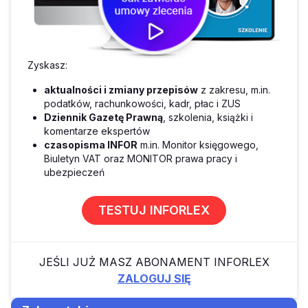
Zyskasz:
aktualności i zmiany przepisów
z zakresu, m.in.
podatków, rachunkowości, kadr, płac i ZUS
Dziennik Gazetę Prawną
, szkolenia, książki i
komentarze ekspertów
czasopisma INFOR
m.in. Monitor księgowego,
Biuletyn VAT oraz MONITOR prawa pracy i
ubezpieczeń
TESTUJ INFORLEX
JEŚLI JUŻ MASZ ABONAMENT INFORLEX
ZALOGUJ SIĘ