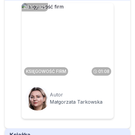
08.10.2025
Czy w kontraktach
długoterminowych można
stosować metodę zysku
zerowego
KSIĘGOWOŚĆ FIRM
01:08
Autor
Małgorzata Tarkowska
Książka