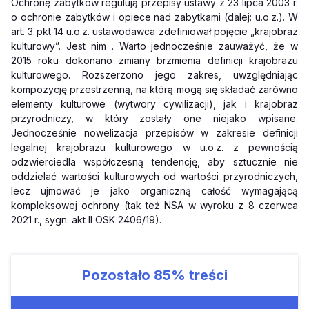
Ochronę zabytków regulują przepisy ustawy z 23 lipca 2003 r.
o ochronie zabytków i opiece nad zabytkami (dalej: u.o.z.). W
art. 3 pkt 14 u.o.z. ustawodawca zdefiniował pojęcie „krajobraz
kulturowy”. Jest nim . Warto jednocześnie zauważyć, że w
2015 roku dokonano zmiany brzmienia definicji krajobrazu
kulturowego. Rozszerzono jego zakres, uwzględniając
kompozycję przestrzenną, na którą mogą się składać zarówno
elementy kulturowe (wytwory cywilizacji), jak i krajobraz
przyrodniczy, w który zostały one niejako wpisane.
Jednocześnie nowelizacja przepisów w zakresie definicji
legalnej krajobrazu kulturowego w u.o.z. z pewnością
odzwierciedla współczesną tendencję, aby sztucznie nie
oddzielać wartości kulturowych od wartości przyrodniczych,
lecz ujmować je jako organiczną całość wymagającą
kompleksowej ochrony (tak też NSA w wyroku z 8 czerwca
2021 r., sygn. akt II OSK 2406/19).
Pozostało
85%
treści